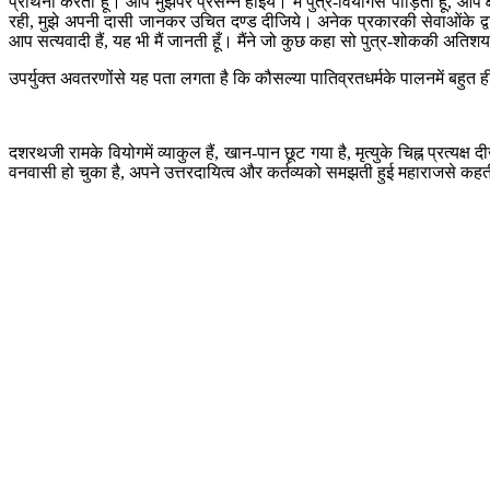
प्रार्थना करती हूँ। आप मुझपर प्रसन्न होइये। मैं पुत्र-वियोगसे पीड़िता हूँ, आ
रही, मुझे अपनी दासी जानकर उचित दण्ड दीजिये। अनेक प्रकारकी सेवाओंके द्वारा प्
आप सत्यवादी हैं, यह भी मैं जानती हूँ। मैंने जो कुछ कहा सो पुत्र-शोककी अ
उपर्युक्त अवतरणोंसे यह पता लगता है कि कौसल्या पातिव्रतधर्मके पालनमें बहुत ह
दशरथजी रामके वियोगमें व्याकुल हैं, खान-पान छूट गया है, मृत्युके चिह्न प्रत्
वनवासी हो चुका है, अपने उत्तरदायित्व और कर्तव्यको समझती हुई महाराजसे कह