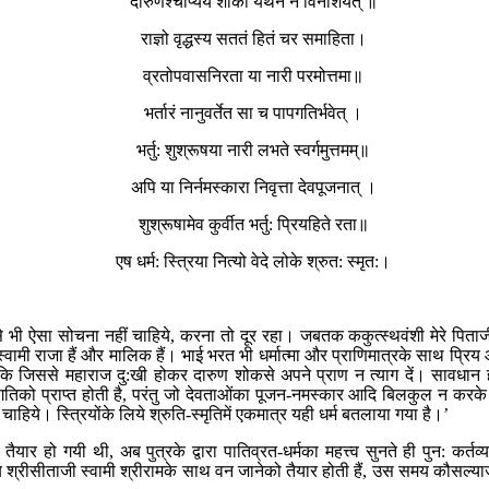
दारुणश्चाप्ययं शोको यथैनं न विनाशयेत् ॥
राज्ञो वृद्धस्य सततं हितं चर समाहिता।
व्रतोपवासनिरता या नारी परमोत्तमा॥
भर्तारं नानुवर्तेत सा च पापगतिर्भवेत् ।
भर्तु: शुश्रूषया नारी लभते स्वर्गमुत्तमम्॥
अपि या निर्नमस्कारा निवृत्ता देवपूजनात् ।
शुश्रूषामेव कुर्वीत भर्तु: प्रियहिते रता॥
एष धर्म: स्त्रिया नित्यो वेदे लोके श्रुत: स्मृत:।
मनसे भी ऐसा सोचना नहीं चाहिये, करना तो दूर रहा। जबतक ककुत्स्थवंशी मेरे पित
 स्वामी राजा हैं और मालिक हैं। भाई भरत भी धर्मात्मा और प्राणिमात्रके साथ प्रिय आचर
कि जिससे महाराज दु:खी होकर दारुण शोकसे अपने प्राण न त्याग दें। सावधान हो
म गतिको प्राप्त होती है, परंतु जो देवताओंका पूजन-नमस्कार आदि बिलकुल न करके
हिये। स्त्रियोंके लिये श्रुति-स्मृतिमें एकमात्र यही धर्म बतलाया गया है।’
 तैयार हो गयी थी, अब पुत्रके द्वारा पातिव्रत-धर्मका महत्त्व सुनते ही पुन: 
समय श्रीसीताजी स्वामी श्रीरामके साथ वन जानेको तैयार होती हैं, उस समय कौ