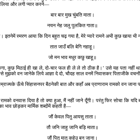
ैठा लिया और लगी प्यार करने—
बार बार मुख चुंबति माता।
नयन नेह जलु पुलकित गाता॥
। इतनेमें स्मरण आया कि दिन बहुत चढ़ गया है, मेरे प्यारे रामने अभी कुछ खाया 
तात जाउँ बलि बेगि नहाहू।
जो मन भाव मधुर कछु खाहू॥
सकेगा, कुछ मिठाई ही खा ले, दो-चार फल ही ले ले तो ठीक है।’ उसे यह पता नहीं थ
ित्तसे मुझको वन जानेके लिये आज्ञा दे दो, चौदह साल वनमें निवासकर पिताजीके वच
साम्राज्यके ऊँचे सिंहासनपर बैठनेकी बात और कहाँ अब प्राणाराम रामको वन जाना पड
ामको वनवास दिया है तो क्या हुआ, मैं नहीं जाने दूँगी। परंतु फिर सोचा कि यदि बह
ा भाव छोड़कर मार्मिक शब्दोंमें कहती है—
जौं केवल पितु आयसु ताता।
तौ जनि जाहु जानि बड़ि माता॥
जौं पितु मातु कहेउ बन जाना।