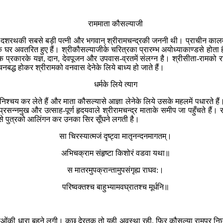
राममाता कौसल्याजी
दशरथकी सबसे बड़ी पत्नी और भगवान् श्रीरामचन्द्रकी जननी थी। प्राचीन कालमें 
े घर अवतरित हुए हैं। श्रीकौसल्याजीके चरित्रका प्रारम्भ अयोध्याकाण्डसे होता ह
प्रकारके यज्ञ, दान, देवपूजन और उपवास-व्रतमें संलग्न है। श्रीसीता-रामको र
द्ध होकर श्रीरामको वनवास देनेके लिये बाध्य हो जाते हैं।
धर्मके लिये त्याग
 कर लेते हैं और माता कौसल्यासे आज्ञा लेनेके लिये उसके महलमें पधारते हैं। 
 प्रसन्नमुख और उत्साह-पूर्ण हृदयवाले श्रीरामचन्द्र माताके समीप जा पहुँचते है
से पुत्रको आलिंगन कर उनका सिर सूँघने लगती है।
सा चिरस्यात्मजं दृष्ट्वा मातृनन्दनमागतम्।
अभिचक्राम संहृष्टा किशोरं वडवा यथा॥
स मातरमुपक्रान्तामुपसंगृह्य राघव:।
परिष्वक्तश्च बाहुभ्यामवघ्रातश्च मूर्धनि॥
्रुओंकी धारा बहने लगी। कुछ देरतक तो यही अवस्था रही, फिर कौसल्या रामपर निछा