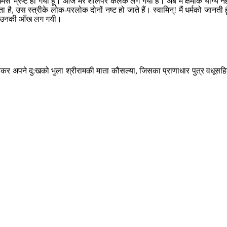
र्मसे भ्रष्ट हो गयी हूँ। आज मेरे शीलपर कलंक लग गया है। अब मैं क्षमाके योग्य नह
ै, उस स्त्रीके लोक-परलोक दोनों नष्ट हो जाते हैं। स्वामिन्! मैं धर्मको जानती हू
 और उनकी आँख लग गयी।
ज धारणकर अपने दु:खको भुला श्रीरामकी माता कौसल्या, जिसका प्राणाधार पुत्र वधूसह