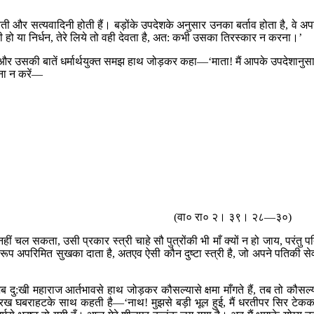
लवती और सत्यवादिनी होती हैं। बड़ोंके उपदेशके अनुसार उनका बर्ताव होता है, वे अप
ी हो या निर्धन, तेरे लिये तो वही देवता है, अत: कभी उसका तिरस्कार न करना।’
और उसकी बातें धर्मार्थयुक्त समझ हाथ जोड़कर कहा—‘माता! मैं आपके उपदेशानुस
लना न करें—
(वा० रा० २। ३९। २८—३०)
 चल सकता, उसी प्रकार स्त्री चाहे सौ पुत्रोंकी भी माँ क्यों न हो जाय, परंतु प
षरूप अपरिमित सुखका दाता है, अतएव ऐसी कौन दुष्टा स्त्री है, जो अपने पतिकी से
दु:खी महाराज आर्तभावसे हाथ जोड़कर कौसल्यासे क्षमा माँगते हैं, तब तो कौसल्
पर रख घबराहटके साथ कहती है—‘नाथ! मुझसे बड़ी भूल हुई, मैं धरतीपर सिर टेक