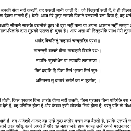
में उनकी सेवा नहीं करतीं, वह असती मानी जाती हैं। जो स्त्रियाँ सती हैं, वे ही शी
देवता मानती हैं। बेटी! आज मेरे पुत्र रामको पिताने वनवासी बना दिया है, वह धन
थापि सीताने सासके वचनोंसे कुछ भी बुरा नहीं माना या अपना अपमान नहीं समझा 
-पिताके द्वारा मुझको प्राप्त हो चुका है। आप असाध्वी स्त्रियोंके साथ मेरी तु
धर्माद् विचलितुं नाहमलं चन्द्रादिव प्रभा॥
नातन्त्री वाद्यते वीणा नाचक्रो विद्यते रथ:।
नापति: सुखमेधेन या स्यादपि शतात्मजा॥
मितं ददाति हि पिता मितं भ्राता मितं सुत:।
अमितस्य तु दातारं भर्तारं का न पूजयेत् ॥
ं होती, जिस प्रकार बिना तारके वीणा नहीं बजती, जिस प्रकार बिना पहियेके रथ नहीं
ते हैं, वह परिमित होता है और केवल इसी लोकके लिये होता है; परंतु पति तो मोक्
हैं, तब आवेशमें आकर वह उन्हें कुछ कठोर वचन कह बैठती है, इसके उत्तरमें जब 
र्झरकी तरह आँसू बहने लगते हैं और वह महाराजके हाथ पकड़ उन्हें अपने मस्तक