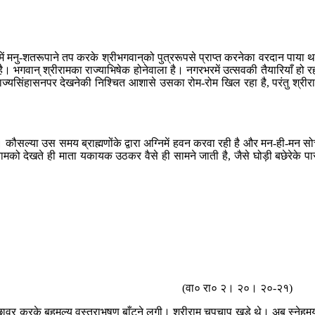
मनु-शतरूपाने तप करके श्रीभगवान‍्को पुत्ररूपसे प्राप्त करनेका वरदान पाया थ
ै। भगवान् श्रीरामका राज्याभिषेक होनेवाला है। नगरभरमें उत्सवकी तैयारियाँ हो र
ाज्यसिंहासनपर देखनेकी निश्चित आशासे उसका रोम-रोम खिल रहा है, परंतु श्रीर
कौसल्या उस समय ब्राह्मणोंके द्वारा अग्निमें हवन करवा रही है और मन-ही-मन स
ं। रामको देखते ही माता यकायक उठकर वैसे ही सामने जाती है, जैसे घोड़ी बछेरेके प
(वा० रा० २। २०। २०-२१)
वर करके बहुमूल्य वस्त्राभूषण बाँटने लगी। श्रीराम चुपचाप खड़े थे। अब स्नेहम