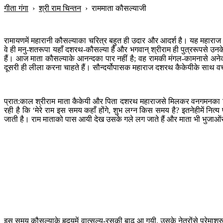
गीता गंगा
›
श्री राम चिन्तन
›
राममाता कौसल्याजी
रामायणमें महारानी कौसल्याका चरित्र बहुत ही उदार और आदर्श है। यह महाराज 
वे ही मनु-शतरूपा यहाँ दशरथ-कौसल्या हैं और भगवान् श्रीराम ही पुत्ररूपसे उनक
हैं। आज माता कौसल्याके आनन्दका पार नहीं है; वह रामकी मंगल-कामनासे अनेक 
दूसरी ही लीला करना चाहते हैं। सौन्दर्योपासक महाराज दशरथ कैकेयीके साथ वचनब
प्रात:काल श्रीराम माता कैकेयी और पिता दशरथ महाराजसे मिलकर वनगमनका निश्चय
रही है कि ‘मेरे राम इस समय कहाँ होंगे, शुभ लग्न किस समय है? इतनेहीमें नित्य
जाती है। राम माताको पास आयी देख उसके गले लग जाते हैं और माता भी भुजाओं
इस समय कौसल्याके हृदयमें वात्सल्य-रसकी बाढ़ आ गयी, उसके नेत्रोंसे प्रेमाश