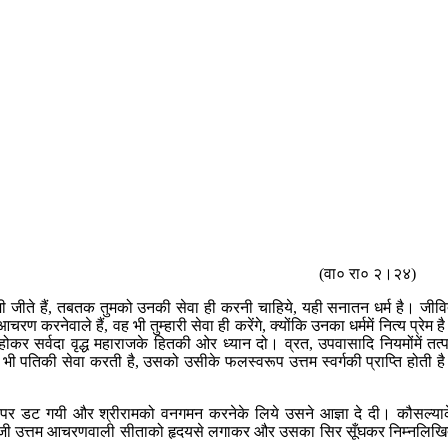
(वा० रा० २।२४)
ाजी जीते हैं, तबतक तुमको उनकी सेवा ही करनी चाहिये, यही सनातन धर्म है। जीव
ण करनेवाले हैं, वह भी तुम्हारी सेवा ही करेंगे, क्योंकि उनका धर्ममें नित्य प्रेम ह
कर सर्वदा वृद्ध महाराजके हितकी ओर ध्यान दो। व्रत, उपवासादि नियमोंमें तत्
 भी पतिकी सेवा करती है, उसको उसीके फलस्वरूप उत्तम स्वर्गकी प्राप्ति होती ह
कर्तव्यपर डट गयी और श्रीरामको वनगमन करनेके लिये उसने आज्ञा दे दी। कौसल्या
सल्याजी उत्तम आचरणवाली सीताको हृदयसे लगाकर और उसका सिर सूँघकर निम्नलिख