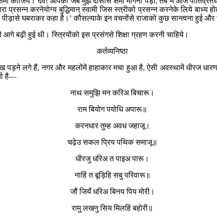
प क्षमा कीजिये। देव! आपको जब मुझ दासीसे क्षमा माँगनी पड़ी, तब मैं आज पातिव्रतध
रसन्न करनेयोग्य बुद्धिमान् स्वामी जिस स्त्रीको प्रसन्न करनेके लिये बाध्य होता ह
तिशय पीड़ासे घबराकर कहा है।’ कौसल्याके इन वचनोंसे राजाको कुछ सान्त्वना हुई
ी आगे बढ़ी हुई थी। स्त्रियोंको इस प्रसंगसे शिक्षा ग्रहण करनी चाहिये।
कर्तव्यनिष्ठा
यक्ष दीख पड़ने लगे हैं, नगर और महलोंमें हाहाकार मचा हुआ है, ऐसी अवस्थामें धीर
ती है—
नाथ समुझि मन करिअ बिचारू।
राम बियोग पयोधि अपारू॥
करनधार तुम्ह अवध जहाजू।
चढ़ेउ सकल प्रिय पथिक समाजू॥
धीरजु धरिअ त पाइअ पारू।
नाहिं त बूड़िहि सबु परिवारू॥
जौं जियँ धरिअ बिनय पिय मोरी।
रामु लखनु सिय मिलहिं बहोरी॥