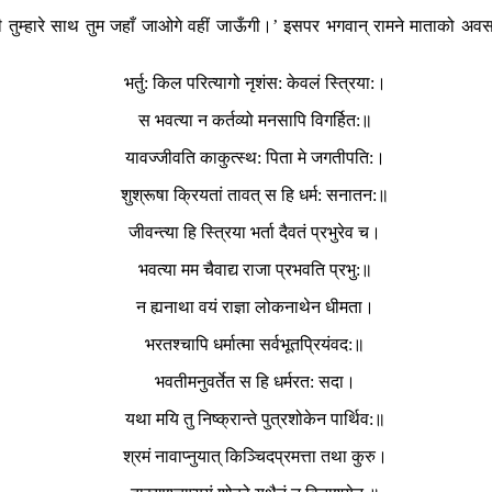
मैं भी तुम्हारे साथ तुम जहाँ जाओगे वहीं जाऊँगी।’ इसपर भगवान् रामने माताको अ
भर्तु: किल परित्यागो नृशंस: केवलं स्त्रिया:।
स भवत्या न कर्तव्यो मनसापि विगर्हित:॥
यावज्जीवति काकुत्स्थ: पिता मे जगतीपति:।
शुश्रूषा क्रियतां तावत् स हि धर्म: सनातन:॥
जीवन्त्या हि स्त्रिया भर्ता दैवतं प्रभुरेव च।
भवत्या मम चैवाद्य राजा प्रभवति प्रभु:॥
न ह्यनाथा वयं राज्ञा लोकनाथेन धीमता।
भरतश्चापि धर्मात्मा सर्वभूतप्रियंवद:॥
भवतीमनुवर्तेत स हि धर्मरत: सदा।
यथा मयि तु निष्क्रान्ते पुत्रशोकेन पार्थिव:॥
श्रमं नावाप्नुयात् किञ्चिदप्रमत्ता तथा कुरु।