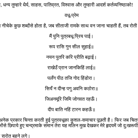
्य तुम्हारे धैर्य, साहस, पातिव्रत, विश्वास और तुम्हारी आदर्श कर्तव्यनिष्ठाको!
वधू-प्रेम
न नीचेके कुछ शब्दोंसे होता है, जब सीताजी रामके साथ वन जाना चाहती हैं, तब रो
मैं पुनि पुत्रबधू प्रिय पाई।
रूप रासि गुन सील सुहाई॥
नयन पुतरि करि प्रीति बढ़ाई।
राखेउँ प्रान जानकिहिं लाई॥
पलँग पीठ तजि गोद हिंडोरा।
सियँ न दीन्ह पगु अवनि कठोरा॥
जिअनमूरि जिमि जोगवत रहऊँ।
दीप बाति नहिं टारन कहऊँ॥
अनेक प्रकार चिन्ता करती हुई पुत्रवधूका कुशल-समाचार पूछती है। फिर जब चित्रकू
 छिपाये हुए चन्द्रमाके समान तेरा यह मलिन मुख देखकर मेरे हृदयमें जो दु:खरूपी 
 स्रोत बहने लगे।