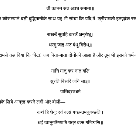
तौ कानन सत अवध समाना॥
कौसल्याने बड़ी बुद्धिमानीके साथ यह भी सोचा कि यदि मैं ‘श्रीरामको हठपूर्वक रखना
राखउँ सुतहि करउँ अनुरोधू।
धरमु जाइ अरु बंधु बिरोधू॥
कह दिया कि ‘बेटा! जब पिता-माता दोनोंकी आज्ञा है और तुम भी इसको धर्म-सम्मत
मानि मातु कर नात बलि
सुरति बिसरि जनि जाइ॥
पातिव्रतधर्म
लनेके लिये आग्रह करने लगी और बोली—
कथं हि धेनु: स्वं वत्सं गच्छन्तमनुगच्छति।
अहं त्वानुगमिष्यामि यत्र वत्स गमिष्यसि॥