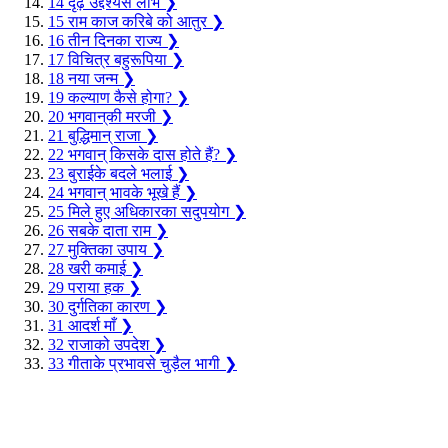
14
दृढ़ उद्देश्यसे लाभ
❯
15
राम काज करिबे को आतुर
❯
16
तीन दिनका राज्य
❯
17
विचित्र बहुरूपिया
❯
18
नया जन्म
❯
19
कल्याण कैसे होगा?
❯
20
भगवान‍‍्की मरजी
❯
21
बुद्धिमान् राजा
❯
22
भगवान‍् किसके दास होते हैं?
❯
23
बुराईके बदले भलाई
❯
24
भगवान‍् भावके भूखे हैं
❯
25
मिले हुए अधिकारका सदुपयोग
❯
26
सबके दाता राम
❯
27
मुक्तिका उपाय
❯
28
खरी कमाई
❯
29
पराया हक
❯
30
दुर्गतिका कारण
❯
31
आदर्श माँ
❯
32
राजाको उपदेश
❯
33
गीताके प्रभावसे चुड़ैल भागी
❯