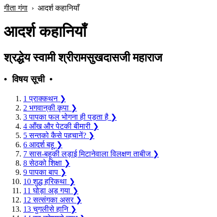
गीता गंगा
›
आदर्श कहानियाँ
आदर्श कहानियाँ
श्रद्धेय स्वामी श्रीरामसुखदासजी महाराज
• विषय सूची •
1
प्राक्‍कथन
❯
2
भगवान‍‍्की कृपा
❯
3
पापका फल भोगना ही पड़ता है
❯
4
आँख और पेटकी बीमारी
❯
5
सन्तको कैसे पहचानें?
❯
6
आदर्श बहू
❯
7
सास-बहूकी लड़ाई मिटानेवाला विलक्षण ताबीज
❯
8
सेठको शिक्षा
❯
9
पापका बाप
❯
10
शुद्ध हरिकथा
❯
11
घोड़ा अड़ गया
❯
12
सत्संगका असर
❯
13
चुगलीसे हानि
❯