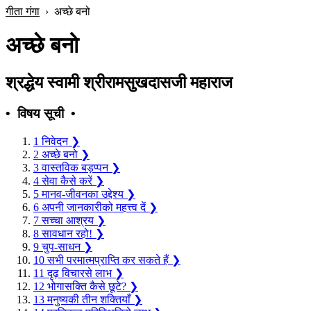
गीता गंगा
›
अच्छे बनो
अच्छे बनो
श्रद्धेय स्वामी श्रीरामसुखदासजी महाराज
• विषय सूची •
1
निवेदन
❯
2
अच्छे बनो
❯
3
वास्तविक बड़प्पन
❯
4
सेवा कैसे करें
❯
5
मानव-जीवनका उद्देश्य
❯
6
अपनी जानकारीको महत्त्व दें
❯
7
सच्चा आश्रय
❯
8
सावधान रहो!
❯
9
चुप-साधन
❯
10
सभी परमात्मप्राप्ति कर सकते हैं
❯
11
दृढ़ विचारसे लाभ
❯
12
भोगासक्ति कैसे छूटे?
❯
13
मनुष्यकी तीन शक्तियाँ
❯