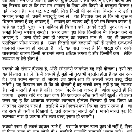
बैठ जावे। मन जहाँ जाता है और जो कुछ देखता है सब भगवान् है ऐसी भावना कर
यह निश्चय कर ले कि मेरा मन भगवान् के सिवा और किसी भी वस्तुका चिन्तन 
नहीं करता है। मन घट, पट आदि जिस किसी भी पदार्थका चिन्तन करे उसी
भगवान् समझ ले, उसमें भगवद्बुद्धि कर ले। यह विश्वास कर ले कि जो कुछ 
चिन्तन करता है वह भगवान् है। भगवान् का स्वरूप वही है जो मन चिन्तन करता ह
चाहे वह स्त्री, पुत्र, धन आदिका ही चिन्तन करे; उनको स्त्री, पुत्र एवं धन
समझे किन्तु भगवान् समझे। पत्थर तथा वृक्ष जिस किसीका भी चिन्तन करे 
भगवान् है। जैसा दीखे वैसा ही भगवान् का स्वरूप मान ले। यह भी कल्या
प्राप्तिका सीधा रास्ता है। ऊपर जितनी बातें बतलायी गयी हैं उनमेंसे एक-एक
पालनसे कल्याण हो सकता है। हाँ, यह बात जरूर है कि श्रद्धा और रुचि
तारतम्यके कारण किसी साधनमें समय अधिक लगता है और किसीमें कम। लेक
कल्याण सभीसे होता है।
स्वप्नमें जो संसार दीखता है, आँखें खोलनेसे जागनेपर वह नहीं दीखता। इसी त
यह विश्वास कर ले कि मैं स्वप्नमें हूँ, मुझे जो कुछ भी प्रतीत होता है वह सब स्वप
है। जब स्वप्न समाप्त हो जायगा तब अपने-आप ही असली सत्य वस्तु दीख
लगेगी। यह विश्वास कर ले कि जो दीखती है वह सच्ची वस्तु नहीं है यह स्वप्नव
है। जो भासती है वह है नहीं। स्वप्न मिटनेवाला जरूर है। आँख खुलते ही म
जायगा। इसपर यदि यह कहा जाय कि आजतक आँख क्यों नहीं खुली? तो इस
उत्तर यह है कि आजतक संसारके स्वप्नवत् होनेका निश्चय ही कब किया थ
आत्माका संकल्प सत्य है। इसलिये यह निश्चय करो कि यह संसार स्वप्न है। चा
वह सत्य ही क्यों न दिखायी दे, उसे स्वप्नवत् मानते रहो। मानते-मानते एक द
स्वप्नका नाश हो जायगा और सत्य वस्तु प्राप्त हो जायगी।
सबको प्राण ही सबसे बढ़कर प्यारे हैं। प्राणके समान प्यारा कुछ भी नहीं है, प्रि
से-प्रिय वस्तु तो याद रहेगी ही। इसलिये प्राणोंमें ब्रह्मकी भावना करे। आन