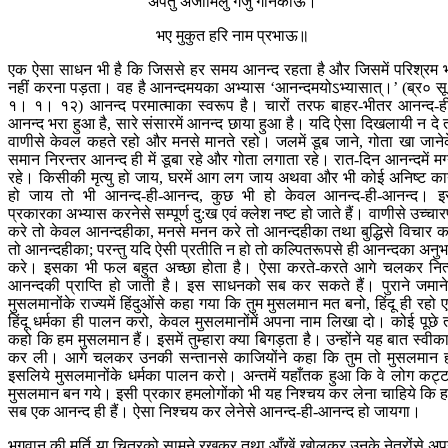
अपतु अजामिलु गजु गनिकाऊ।
भए मुकुत हरि नाम प्रभाऊ॥
एक ऐसा साधन भी है कि जिससे हर समय आनन्द रहता है और जिसमें परिश्रम 
नहीं करना पड़ता। वह है आनन्दमयका अभ्यास ‘आनन्दमयोऽभ्यासात्।’ (ब्र० स
१। १। १२) आनन्द परमात्माका स्वरूप है। चारों तरफ बाहर-भीतर आनन्द-ह
आनन्द भरा हुआ है, सारे संसारमें आनन्द छाया हुआ है। यदि ऐसा दिखलायी न दे 
वाणीसे केवल कहते रहो और मनसे मानते रहो। जलमें डूब जाने, गोता खा जाने
समान निरन्तर आनन्द ही में डूबा रहे और गोता लगाता रहे। रात-दिन आनन्दमें मग
रहे। किसीकी मृत्यु हो जाय, घरमें आग लग जाय अथवा और भी कोई अनिष्ट कार
हो जाय तो भी आनन्द-ही-आनन्द, कुछ भी हो केवल आनन्द-ही-आनन्द। 
प्रकारका अभ्यास करनेसे सम्पूर्ण दु:ख एवं क्लेश नष्ट हो जाते हैं। वाणीसे उच्चा
करे तो केवल आनन्दहीका, मनसे मनन करे तो आनन्दहीका तथा बुद्धिसे विचार क
तो आनन्दहीका; परन्तु यदि ऐसी प्रतीति न हो तो कल्पितरूपसे ही आनन्दका अनु
करे। इसका भी फल बहुत अच्छा होता है। ऐसा करते-करते आगे चलकर नित
आनन्दकी प्राप्ति हो जाती है। इस साधनको सब कर सकते हैं। पुराने जमानेम
मुसलमानोंके राज्यमें हिंदुओंसे कहा गया कि तुम मुसलमान मत बनो, हिंदू ही रहो ए
हिंदू धर्मका ही पालन करो, केवल मुसलमानोंमें अपना नाम लिखा दो। कोई पूछे 
कहो कि हम मुसलमान हैं। इसमें तुम्हारा क्या बिगड़ता है। उन्होंने यह बात स्वीक
कर ली। आगे चलकर उनकी सन्तानसे काजियोंने कहा कि तुम तो मुसलमान 
इसलिये मुसलमानोंके धर्मका पालन करो। अन्तमें यहाँतक हुआ कि वे लोग कट्
मुसलमान बन गये। इसी प्रकार हमलोगोंको भी यह निश्चय कर लेना चाहिये कि 
सब एक आनन्द ही हैं। ऐसा निश्चय कर लेनेसे आनन्द-ही-आनन्द हो जायगा।
भगवान् की मूर्ति या चित्रको सामने रखकर तथा आँखें खोलकर उनके नेत्रोंसे अप