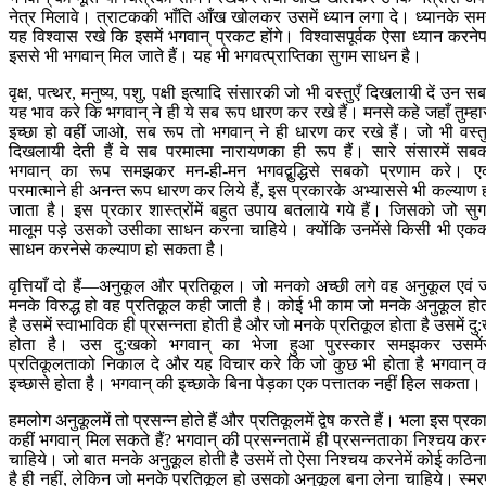
नेत्र मिलावे। त्राटककी भाँति आँख खोलकर उसमें ध्यान लगा दे। ध्यानके स
यह विश्वास रखे कि इसमें भगवान् प्रकट होंगे। विश्वासपूर्वक ऐसा ध्यान करने
इससे भी भगवान् मिल जाते हैं। यह भी भगवत्प्राप्तिका सुगम साधन है।
वृक्ष, पत्थर, मनुष्य, पशु, पक्षी इत्यादि संसारकी जो भी वस्तुएँ दिखलायी दें उन सबम
यह भाव करे कि भगवान् ने ही ये सब रूप धारण कर रखे हैं। मनसे कहे जहाँ तुम्हा
इच्छा हो वहीं जाओ, सब रूप तो भगवान् ने ही धारण कर रखे हैं। जो भी वस्तु
दिखलायी देती हैं वे सब परमात्मा नारायणका ही रूप हैं। सारे संसारमें सब
भगवान् का रूप समझकर मन-ही-मन भगवद्बुद्धिसे सबको प्रणाम करे। 
परमात्माने ही अनन्त रूप धारण कर लिये हैं, इस प्रकारके अभ्याससे भी कल्याण 
जाता है। इस प्रकार शास्त्रोंमें बहुत उपाय बतलाये गये हैं। जिसको जो सु
मालूम पड़े उसको उसीका साधन करना चाहिये। क्योंकि उनमेंसे किसी भी एक
साधन करनेसे कल्याण हो सकता है।
वृत्तियाँ दो हैं—अनुकूल और प्रतिकूल। जो मनको अच्छी लगे वह अनुकूल एवं 
मनके विरुद्ध हो वह प्रतिकूल कही जाती है। कोई भी काम जो मनके अनुकूल हो
है उसमें स्वाभाविक ही प्रसन्नता होती है और जो मनके प्रतिकूल होता है उसमें दु
होता है। उस दु:खको भगवान् का भेजा हुआ पुरस्कार समझकर उसमें
प्रतिकूलताको निकाल दे और यह विचार करे कि जो कुछ भी होता है भगवान् 
इच्छासे होता है। भगवान् की इच्छाके बिना पेड़का एक पत्तातक नहीं हिल सकता।
हमलोग अनुकूलमें तो प्रसन्न होते हैं और प्रतिकूलमें द्वेष करते हैं। भला इस प्रक
कहीं भगवान् मिल सकते हैं? भगवान् की प्रसन्नतामें ही प्रसन्नताका निश्चय कर
चाहिये। जो बात मनके अनुकूल होती है उसमें तो ऐसा निश्चय करनेमें कोई कठिन
है ही नहीं, लेकिन जो मनके प्रतिकूल हो उसको अनुकूल बना लेना चाहिये। स्म