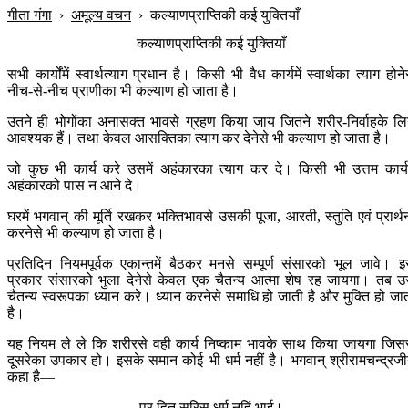
गीता गंगा
›
अमूल्य वचन
›
कल्याणप्राप्तिकी कई युक्तियाँ
कल्याणप्राप्तिकी कई युक्तियाँ
सभी कार्योंमें स्वार्थत्याग प्रधान है। किसी भी वैध कार्यमें स्वार्थका त्याग होने
नीच-से-नीच प्राणीका भी कल्याण हो जाता है।
उतने ही भोगोंका अनासक्त भावसे ग्रहण किया जाय जितने शरीर-निर्वाहके लि
आवश्यक हैं। तथा केवल आसक्तिका त्याग कर देनेसे भी कल्याण हो जाता है।
जो कुछ भी कार्य करे उसमें अहंकारका त्याग कर दे। किसी भी उत्तम कार्यम
अहंकारको पास न आने दे।
घरमें भगवान् की मूर्ति रखकर भक्तिभावसे उसकी पूजा, आरती, स्तुति एवं प्रार्थ
करनेसे भी कल्याण हो जाता है।
प्रतिदिन नियमपूर्वक एकान्तमें बैठकर मनसे सम्पूर्ण संसारको भूल जावे। 
प्रकार संसारको भुला देनेसे केवल एक चैतन्य आत्मा शेष रह जायगा। तब 
चैतन्य स्वरूपका ध्यान करे। ध्यान करनेसे समाधि हो जाती है और मुक्ति हो जा
है।
यह नियम ले ले कि शरीरसे वही कार्य निष्काम भावके साथ किया जायगा जिस
दूसरेका उपकार हो। इसके समान कोई भी धर्म नहीं है। भगवान् श्रीरामचन्द्रजी
कहा है—
पर हित सरिस धर्म नहिं भाई।