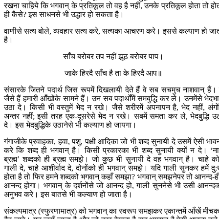
रखना चाहिये कि भगवान् के प्रतिकूल तो वह है नहीं, उनके प्रतिकूल होता तो हो
ही कैसे? इस साधनसे भी उद्धार हो सकता है।
वाणीसे सत्य बोले, व्यवहार सत्य करे, सत्यका आचरण करे। इससे कल्याण हो जा
है।
साँच बरोबर तप नहीं झूठ बरोबर पाप।
जाके हिरदै साँच है ता के हिरदै आप॥
संसारके जितने पदार्थ जिस रूपमें दिखलायी देते हैं वे सब सचमुच नाशवान् हैं। 
जैसे हैं हमारी आँखोंके सामने हैं। उन सब पदार्थोंमें समबुद्धि कर ले। उनमेंसे भेदभ
उठा दे। किसी भी वस्तुमें भेद न रखे। जैसे शरीरमें अपनापन है, भेद नहीं, अंगोंम
अन्तर नहीं; इसी तरह एक-दूसरेसे भेद न रखे। सबमें समता कर ले, भेदबुद्धि उ
दे। इस भेदबुद्धिके उठानेसे भी कल्याण हो जायगा।
गंगाजीके प्रवाहका, हवा, पशु, पक्षी आदिका जो भी शब्द सुनायी दे उसमें ऐसी भाव
करे कि शब्द ही भगवान् है। किसी प्रकारका भी शब्द सुनायी क्यों न दे। ‘ना
ब्रह्म’ शब्दको ही ब्रह्म समझे। जो कुछ भी सुनायी दे वह भगवान् है। चाहे क
गाली दे, चाहे आशीर्वाद दे, दोनोंको ही भगवान् समझे। यदि गाली सुनकर हमें दु
होता है तो फिर हमने शब्दको भगवान् कहाँ समझा? भगवान् समझनेपर तो आनन्द-ह
आनन्द होगा। भगवान् के दर्शनोंसे जो आनन्द हो, गाली सुननेसे भी उसी आनन्द
अनुभव करे। इस बातसे भी कल्याण हो जाता है।
संकल्पमात्र (स्फुरणामात्र) को भगवान् का स्वरूप समझकर एकान्तमें आँखें मीच