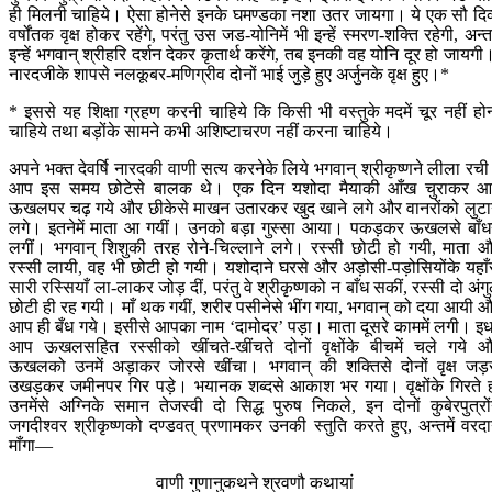
ही मिलनी चाहिये। ऐसा होनेसे इनके घमण्डका नशा उतर जायगा। ये एक सौ दिव
वर्षोंतक वृक्ष होकर रहेंगे, परंतु उस जड-योनिमें भी इन्हें स्मरण-शक्ति रहेगी, अन्तम
इन्हें भगवान् श्रीहरि दर्शन देकर कृतार्थ करेंगे, तब इनकी वह योनि दूर हो जायगी
नारदजीके शापसे नलकूबर-मणिग्रीव दोनों भाई जुड़े हुए अर्जुनके वृक्ष हुए।*
* इससे यह शिक्षा ग्रहण करनी चाहिये कि किसी भी वस्तुके मदमें चूर नहीं हो
चाहिये तथा बड़ोंके सामने कभी अशिष्टाचरण नहीं करना चाहिये।
अपने भक्त देवर्षि नारदकी वाणी सत्य करनेके लिये भगवान् श्रीकृष्णने लीला रच
आप इस समय छोटेसे बालक थे। एक दिन यशोदा मैयाकी आँख चुराकर 
ऊखलपर चढ़ गये और छीकेसे माखन उतारकर खुद खाने लगे और वानरोंको लुटा
लगे। इतनेमें माता आ गयीं। उनको बड़ा गुस्सा आया। पकड़कर ऊखलसे बाँध
लगीं। भगवान् शिशुकी तरह रोने-चिल्लाने लगे। रस्सी छोटी हो गयी, माता 
रस्सी लायी, वह भी छोटी हो गयी। यशोदाने घरसे और अड़ोसी-पड़ोसियोंके यहाँ
सारी रस्सियाँ ला-लाकर जोड़ दीं, परंतु वे श्रीकृष्णको न बाँध सकीं, रस्सी दो अंग
छोटी ही रह गयी। माँ थक गयीं, शरीर पसीनेसे भींग गया, भगवान् को दया आयी 
आप ही बँध गये। इसीसे आपका नाम ‘दामोदर’ पड़ा। माता दूसरे काममें लगी। इ
आप ऊखलसहित रस्सीको खींचते-खींचते दोनों वृक्षोंके बीचमें चले गये 
ऊखलको उनमें अड़ाकर जोरसे खींचा। भगवान् की शक्तिसे दोनों वृक्ष जड़
उखड़कर जमीनपर गिर पड़े। भयानक शब्दसे आकाश भर गया। वृक्षोंके गिरते 
उनमेंसे अग्निके समान तेजस्वी दो सिद्ध पुरुष निकले, इन दोनों कुबेरपुत्रों
जगदीश्वर श्रीकृष्णको दण्डवत् प्रणामकर उनकी स्तुति करते हुए, अन्तमें वरद
माँगा—
वाणी गुणानुकथने श्रवणौ कथायां