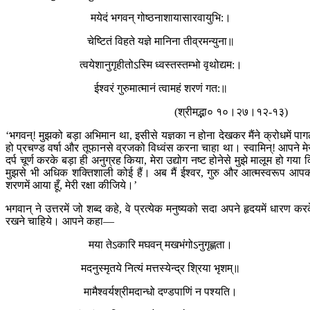
मयेदं भगवन् गोष्ठनाशायासारवायुभि:।
चेष्टितं विहते यज्ञे मानिना तीव्रमन्युना॥
त्वयेशानुगृहीतोऽस्मि ध्वस्तस्तम्भो वृथोद्यम:।
ईश्वरं गुरुमात्मानं त्वामहं शरणं गत:॥
(श्रीमद्भा० १०।२७।१२-१३)
‘भगवन्! मुझको बड़ा अभिमान था, इसीसे यज्ञका न होना देखकर मैंने क्रोधमें पा
हो प्रचण्ड वर्षा और तूफानसे व्रजको विध्वंस करना चाहा था। स्वामिन्! आपने मे
दर्प चूर्ण करके बड़ा ही अनुग्रह किया, मेरा उद्योग नष्ट होनेसे मुझे मालूम हो गया 
मुझसे भी अधिक शक्तिशाली कोई हैं। अब मैं ईश्वर, गुरु और आत्मस्वरूप आप
शरणमें आया हूँ, मेरी रक्षा कीजिये।’
भगवान् ने उत्तरमें जो शब्द कहे, वे प्रत्येक मनुष्यको सदा अपने हृदयमें धारण कर
रखने चाहिये। आपने कहा—
मया तेऽकारि मघवन् मखभंगोऽनुगृह्णता।
मदनुस्मृतये नित्यं मत्तस्येन्द्र श्रिया भृशम्॥
मामैश्वर्यश्रीमदान्धो दण्डपाणिं न पश्यति।