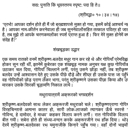
सद्य: पुनाति किं भूयस्तस्य स्पृष्ट: पदा हि ते॥
(श्रीमद्भा० १०।३४।१७)
‘प्रभो! आपका दर्शन होते ही मैं जो ब्रह्मशापसे मुक्त हो गया, इसमें कोई आश्चर्य नह
है। आपका नाम-कीर्तन करनेवाला ही जब सुननेवालोंसहित तत्काल पवित्र हो जा
है, तब मुझे तो आपके चरणकमलोंका स्पर्श प्राप्त हुआ है। फिर मेरे मुक्त होनेमें क्
संदेह है?’
शंखचूड़का उद्धार
एक समय रातको वनमें श्रीकृष्ण-बलदेव मधुर गान कर रहे थे और गोपियाँ प्रेमविह्
होकर सुन रही थीं, इतनेमें कुबेरका एक शंखचूड़ नामक अनुचर यक्ष कुछ गोपियों
उठाकर चल दिया, गोपियाँ चिल्लाने लगीं, परंतु उसने छोड़ा नहीं, तब श्रीकृष्
बलदेव उन्हें आश्वासन देते हुए उसके पीछे दौड़े और शीघ्र ही उसके पास जा पहुँच
वह गोपियोंको छोड़ प्राण लेकर भागा, परंतु श्रीकृष्णने उसका पीछा किया और उ
मारकर उसके सिरकी चूड़ामणि निकाल लाये।
मथुरायात्रामें अक्रूरको भगवद्दर्शन
श्रीकृष्ण-बलदेवको साथ लेकर अक्रूरजी मथुराको चले। श्रीकृष्णप्राणा गोपिय
विरहचिन्तासे अत्यन्त कातर हो, सारी लोक-लाजको त्यागकर ऊँचे स्वरसे ‘
गोविन्द, हे दामोदर, हे माधव’ कहकर विलाप करने लगीं। रात गोपियोंके विलापम
बीत गयी। सबेरा होते ही संध्या-वन्दन करके अक्रूरजीने रथ हाँक दिया। थोड
देरमें श्रीकृष्ण-बलदेवका रथ यमुनाजीके किनारे पहुँच गया। वहाँ दोनों भाइयों