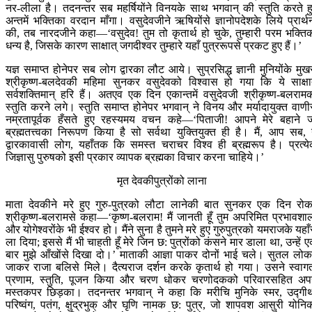
नर-लीला है। तदनन्तर सब महर्षियोंने विनयके साथ भगवान् की स्तुति करते ह
अन्तमें भक्तिका वरदान माँगा। वसुदेवजीने ऋषियोंसे ज्ञानोपदेशके लिये प्रार्थ
की, तब नारदजीने कहा—‘वसुदेव! तुम तो कृतार्थ हो चुके, तुम्हारी परम भक्ति
धन्य है, जिसके कारण साक्षात् जगदीश्वर तुम्हारे यहाँ पुत्ररूपसे प्रकट हुए हैं।’
यज्ञ समाप्त होनेपर सब लोग द्वारका लौट आये। सुप्रसिद्ध ज्ञानी मुनियोंके मुख
श्रीकृष्ण-बलदेवकी महिमा सुनकर वसुदेवको विश्वास हो गया कि ये साक्षा
सर्वशक्तिमान् हरि हैं। अतएव एक दिन एकान्तमें वसुदेवजी श्रीकृष्ण-बलराम
स्तुति करने लगे। स्तुति समाप्त होनेपर भगवान् ने विनय और मर्यादायुक्त वाणी
नम्रतापूर्वक हँसते हुए रहस्यमय वचन कहे—‘पिताजी! आपने मेरे बहाने 
ब्रह्मतत्त्वका निरूपण किया है सो सर्वथा युक्तियुक्त ही है। मैं, आप सब, 
द्वारकावासी लोग, यहाँतक कि समस्त चराचर विश्व ही ब्रह्मरूप है। प्रत्य
जिज्ञासु पुरुषको इसी प्रकार व्यापक ब्रह्मका विचार करना चाहिये।’
मृत देवकीपुत्रोंको लाना
माता देवकीने मरे हुए गुरु-पुत्रको लौटा लानेकी बात सुनकर एक दिन रो
श्रीकृष्ण-बलरामसे कहा—‘कृष्ण-बलराम! मैं जानती हूँ तुम अपरिमित प्रभावशा
और योगेश्वरोंके भी ईश्वर हो। मैंने सुना है तुमने मरे हुए गुरुपुत्रको यमराजके यहाँ
ला दिया; इससे मैं भी चाहती हूँ मेरे जिन छ: पुत्रोंको कंसने मार डाला था, उन्हें 
बार मुझे आँखोंसे दिखा दो।’ माताकी आज्ञा पाकर दोनों भाई चले। सुतल लोकम
जाकर राजा बलिसे मिले। दैत्यराज दर्शन करके कृतार्थ हो गया। उसने स्वाग
प्रणाम, स्तुति, पूजन किया और चरण धोकर चरणोदकको परिवारसहित अप
मस्तकपर छिड़का। तदनन्तर भगवान् ने कहा कि मरीचि मुनिके स्मर, उद्‍गी
परिष्वंग, पतंग, क्षुद्रभुक् और घृणि नामक छ: पुत्र, जो शापवश आसुरी योनि