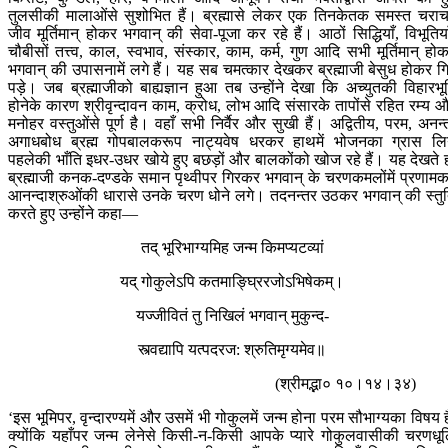
तुलसीकी मालाओंसे सुशोभित हैं। ब्रह्मासे लेकर एक तिनकेतक समस्त चरा
जीव मूर्तिमान् होकर भगवान् की सेवा-पूजा कर रहे हैं। आठों सिद्धियाँ, विभूतिया
चौबीसों तत्त्व, काल, स्वभाव, संस्कार, काम, कर्म, गुण आदि सभी मूर्तिमान् हो
भगवान् की उपासनामें लगे हैं। यह सब चमत्कार देखकर ब्रह्माजी बेसुध होकर ग
पड़े। जब ब्रह्माजीको बाह्यज्ञान हुआ तब उन्होंने देखा कि अच्युतकी विहारभू
होनेके कारण श्रीवृन्दावन काम, क्रोध, लोभ आदि संसारके तापोंसे रहित रम्य 
मनोहर वस्तुओंसे पूर्ण है। वहाँ सभी निर्वैर और सुखी हैं। अद्वितीय, परम, अनन्
अगाधबोध ब्रह्म गोपबालकरूप नाट्यवेष धरकर हाथमें भोजनका ग्रास लि
पहलेकी भाँति इधर-उधर खोये हुए बछड़ों और बालकोंको खोज रहे हैं। यह देखते 
ब्रह्माजी कनक-दण्डके समान पृथ्वीपर गिरकर भगवान् के चरणकमलोंमें प्रणाम
आनन्दाश्रुओंकी धारासे उनके चरण धोने लगे। तदनन्तर उठकर भगवान् की स्तु
करते हुए उन्होंने कहा—
तद् भूरिभाग्यमिह जन्म किमप्यटव्यां
यद् गोकुलेऽपि कतमाङ्घ्रिरजोऽभिषेकम्।
यज्जीवितं तु निखिलं भगवान् मुकुन्द-
स्त्वद्यापि यत्पदरज: श्रुतिमृग्यमेव॥
(श्रीमद्भा० १०।१४।३४)
‘इस भूमिपर, वृन्दारण्यमें और उसमें भी गोकुलमें जन्म होना परम सौभाग्यका विषय ह
क्योंकि यहाँपर जन्म लेनेसे किसी-न-किसी आपके प्यारे गोकुलवासीकी चरणधू