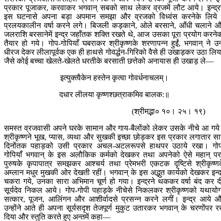
प्रकार पूजाकर, करवाकर भगवान् सबको साथ लेकर व्रजमें लौट आये। इन्द्र
इस घटनासे अपना बड़ा अपमान समझा और व्रजको विध्वंस करनेके लिये 
प्रलयकालीन वर्षा करने लगे। बिजली कड़काने, ओले बरसाने, आँधी चलाने 
जलराशि बरसानेमें इन्द्र जहाँतक शक्ति रखते थे, आज उसका पूरा प्रयोग करने
तैयार हो गये। गोप-गोपियाँ घबराकर श्रीकृष्णके शरणापन्न हुईं, भगवान् ने उन्ह
धीरज देकर लीलापूर्वक एक ही हाथसे गोवर्द्धन-गिरिको वैसे ही उखाड़कर उठा लिय
जैसे कोई बच्चा खेलते-खेलते धरतीके बरसाती छत्तेको अनायास ही उखाड़ ले—
इत्युक्त्वैकेन हस्तेन कृत्वा गोवर्धनाचलम्।
दधार लीलया कृष्णश्छत्राकमिव बालक:॥
(श्रीमद्भा० १०। २५। १९)
समस्त व्रजवासी अपने घरके सामान और गाय-बैलोंको लेकर उसके नीचे आ गय
श्रीकृष्णने भूख, प्यास, व्यथा और सुखकी इच्छा छोड़कर इस प्रकार लगातार स
दिनोंतक पहाड़को उसी प्रकार अचल-अटलरूपसे हाथपर उठाये रखा। गो
गोपियाँ भगवान् के इस अलौकिक कर्मको देखकर तथा अपनेको ऐसे महान् प
पुरुषके कृपापात्र समझकर आश्चर्य तथा प्रेमभरी एकटक दृष्टिसे श्रीकृष्ण
अम्लान मधुर मुखकी ओर देखती रहीं। भगवान् के इस अद्भुत कार्यको देखकर इन्द
चकरा गये, उनका सारा अभिमान चूर्ण हो गया। इन्द्रने थककर वर्षा बंद कर द
सूर्यदेव निकल आये। गोप-गोपी पहाड़के नीचेसे निकलकर श्रीकृष्णको यथायोग
सत्कार, पूजन, आलिंगन और आशीर्वादसे प्रसन्न करने लगीं। इन्द्र आये 
उन्होंने आते ही अपना सूर्यसदृश तेजपूर्ण मुकुट उतारकर भगवान् के चरणोंपर 
दिया और स्तुति करते हुए अन्तमें कहा—