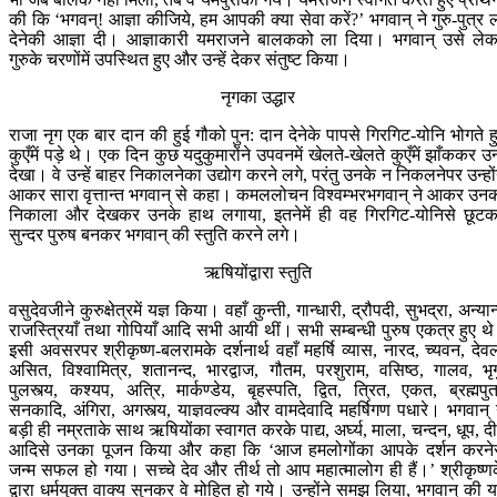
की कि ‘भगवन्! आज्ञा कीजिये, हम आपकी क्या सेवा करें?’ भगवान् ने गुरु-पुत्र 
देनेकी आज्ञा दी। आज्ञाकारी यमराजने बालकको ला दिया। भगवान् उसे ले
गुरुके चरणोंमें उपस्थित हुए और उन्हें देकर संतुष्ट किया।
नृगका उद्धार
राजा नृग एक बार दान की हुई गौको पुन: दान देनेके पापसे गिरगिट-योनि भोगते ह
कुएँमें पड़े थे। एक दिन कुछ यदुकुमारोंने उपवनमें खेलते-खेलते कुएँमें झाँककर उन्ह
देखा। वे उन्हें बाहर निकालनेका उद्योग करने लगे, परंतु उनके न निकलनेपर उन्हों
आकर सारा वृत्तान्त भगवान् से कहा। कमललोचन विश्वम्भरभगवान् ने आकर उन
निकाला और देखकर उनके हाथ लगाया, इतनेमें ही वह गिरगिट-योनिसे छूट
सुन्दर पुरुष बनकर भगवान् की स्तुति करने लगे।
ऋषियोंद्वारा स्तुति
वसुदेवजीने कुरुक्षेत्रमें यज्ञ किया। वहाँ कुन्ती, गान्धारी, द्रौपदी, सुभद्रा, अन्यान
राजस्त्रियाँ तथा गोपियाँ आदि सभी आयी थीं। सभी सम्बन्धी पुरुष एकत्र हुए थ
इसी अवसरपर श्रीकृष्ण-बलरामके दर्शनार्थ वहाँ महर्षि व्यास, नारद, च्यवन, देव
असित, विश्वामित्र, शतानन्द, भारद्वाज, गौतम, परशुराम, वसिष्ठ, गालव, भृग
पुलस्त्य, कश्यप, अत्रि, मार्कण्डेय, बृहस्पति, द्वित, त्रित, एकत, ब्रह्मपुत
सनकादि, अंगिरा, अगस्त्य, याज्ञवल्क्य और वामदेवादि महर्षिगण पधारे। भगवान् 
बड़ी ही नम्रताके साथ ऋषियोंका स्वागत करके पाद्य, अर्घ्य, माला, चन्दन, धूप, द
आदिसे उनका पूजन किया और कहा कि ‘आज हमलोगोंका आपके दर्शन करने
जन्म सफल हो गया। सच्चे देव और तीर्थ तो आप महात्मालोग ही हैं।’ श्रीकृष्ण
द्वारा धर्मयुक्त वाक्य सुनकर वे मोहित हो गये। उन्होंने समझ लिया, भगवान् की 