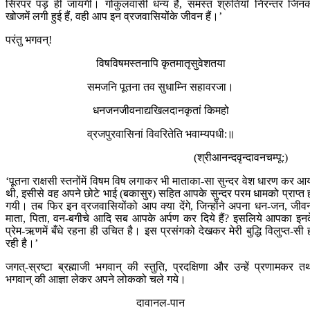
सिरपर पड़ ही जायगी। गोकुलवासी धन्य हैं, समस्त श्रुतियाँ निरन्तर जिन
खोजमें लगी हुई हैं, वही आप इन व्रजवासियोंके जीवन हैं।’
परंतु भगवन्!
विषविषमस्तनापि कृतमातृसुवेशतया
समजनि पूतना तव सुधाम्नि सहावरजा।
धनजनजीवनाद्यखिलदानकृतां किमहो
व्रजपुरवासिनां विवरितेति भवाम्यपधी:॥
(श्रीआनन्दवृन्दावनचम्पू:)
‘पूतना राक्षसी स्तनोंमें विषम विष लगाकर भी माताका-सा सुन्दर वेश धारण कर आ
थी, इसीसे वह अपने छोटे भाई (बकासुर) सहित आपके सुन्दर परम धामको प्राप्त 
गयी। तब फिर इन व्रजवासियोंको आप क्या देंगे, जिन्होंने अपना धन-जन, जीव
माता, पिता, वन-बगीचे आदि सब आपके अर्पण कर दिये हैं? इसलिये आपका इन
प्रेम-ऋणमें बँधे रहना ही उचित है। इस प्रसंगको देखकर मेरी बुद्धि विलुप्त-सी 
रही है।’
जगत्-स्रष्टा ब्रह्माजी भगवान् की स्तुति, प्रदक्षिणा और उन्हें प्रणामकर त
भगवान् की आज्ञा लेकर अपने लोकको चले गये।
दावानल-पान