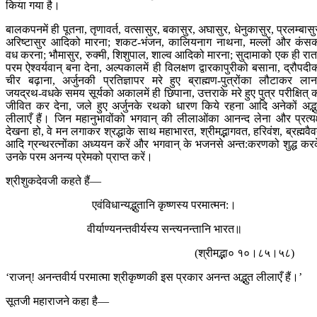
किया गया है।
बालकपनमें ही पूतना, तृणावर्त, वत्सासुर, बकासुर, अघासुर, धेनुकासुर, प्रलम्बासु
अरिष्टासुर आदिको मारना; शकट-भंजन, कालियनाग नाथना, मल्लों और कंस
वध करना; भौमासुर, रुक्मी, शिशुपाल, शाल्व आदिको मारना; सुदामाको एक ही रातम
परम ऐश्वर्यवान् बना देना, अल्पकालमें ही विलक्षण द्वारकापुरीको बसाना, द्रौपदी
चीर बढ़ाना, अर्जुनकी प्रतिज्ञापर मरे हुए ब्राह्मण-पुत्रोंका लौटाकर लान
जयद्रथ-वधके समय सूर्यको अकालमें ही छिपाना, उत्तराके मरे हुए पुत्र परीक्षित् 
जीवित कर देना, जले हुए अर्जुनके रथको धारण किये रहना आदि अनेकों अद्भ
लीलाएँ हैं। जिन महानुभावोंको भगवान् की लीलाओंका आनन्द लेना और प्रत्यक
देखना हो, वे मन लगाकर श्रद्धाके साथ महाभारत, श्रीमद्भागवत, हरिवंश, ब्रह्मवैवर
आदि ग्रन्थरत्नोंका अध्ययन करें और भगवान् के भजनसे अन्त:करणको शुद्ध कर
उनके परम अनन्य प्रेमको प्राप्त करें।
श्रीशुकदेवजी कहते हैं—
एवंविधान्यद्भुतानि कृष्णस्य परमात्मन:।
वीर्याण्यनन्तवीर्यस्य सन्त्यनन्तानि भारत॥
(श्रीमद्भा० १०।८५।५८)
‘राजन्! अनन्तवीर्य परमात्मा श्रीकृष्णकी इस प्रकार अनन्त अद्भुत लीलाएँ हैं।’
सूतजी महाराजने कहा है—