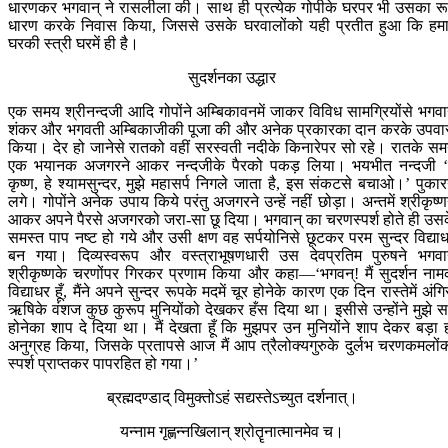
धारणकर भगवान् ने रासलीला की। साथ ही प्रत्येक गोपीके घरपर भी उसका र
धारण करके निवास किया, जिससे उसके घरवालोंको यही प्रतीत हुआ कि हमा
घरकी स्त्री घरमें ही है।
सुदर्शनका उद्धार
एक समय श्रीनन्दजी आदि गोपोंने अम्बिकावनमें जाकर विविध सामग्रियोंसे भगवा
शंकर और भगवती अम्बिकाजीकी पूजा की और अनेक प्रकारका दान करके उपव
किया। देर हो जानेसे रातको वहीं सरस्वती नदीके किनारेपर सो रहे। रातके स
एक भयानक अजगरने आकर नन्दजीके पैरको पकड़ लिया। भयभीत नन्दजी ‘
कृष्ण, हे श्यामसुन्दर, मुझे महासर्प निगले जाता है, इस संकटसे बचाओ।’ पुकार
लगे। गोपोंने अनेक उपाय किये परंतु अजगरने उन्हें नहीं छोड़ा। अन्तमें श्रीकृष्ण
आकर अपने पैरसे अजगरको जरा-सा छू दिया। भगवान् का चरणस्पर्श होते ही उस
समस्त पाप नष्ट हो गये और उसी क्षण वह सर्पयोनिसे छूटकर परम सुन्दर विद्या
बन गया। दिव्यस्वरूप और वस्त्राभूषणधारी उस देवप्रतिम पुरुषने भगवा
श्रीकृष्णके चरणोंपर गिरकर प्रणाम किया और कहा—‘भगवन्! मैं सुदर्शन ना
विद्याधर हूँ, मैंने अपने सुन्दर रूपके मदमें चूर होनेके कारण एक दिन रास्तेमें अंगि
ऋषिके वंशज कुछ कुरूप मुनियोंको देखकर हँस दिया था। इसीसे उन्होंने मुझे सर
होनेका शाप दे दिया था। मैं देखता हूँ कि मुझपर उन मुनियोंने शाप देकर बड़ा 
अनुग्रह किया, जिसके प्रतापसे आज मैं आप त्रैलोक्यगुरुके दुर्लभ चरणकमलों
स्पर्श प्राप्तकर पापरहित हो गया।’
ब्रह्मदण्डाद् विमुक्तोऽहं सद्यस्तेऽच्युत दर्शनात्।
यन्नाम गृह्णन्नखिलान् श्रोतॄनात्मानमेव च।