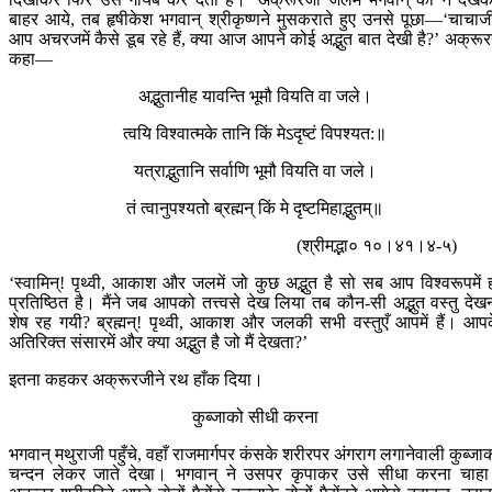
बाहर आये, तब हृषीकेश भगवान् श्रीकृष्णने मुसकराते हुए उनसे पूछा—‘चाचाज
आप अचरजमें कैसे डूब रहे हैं, क्या आज आपने कोई अद्भुत बात देखी है?’ अक्रूर
कहा—
अद्भुतानीह यावन्ति भूमौ वियति वा जले।
त्वयि विश्वात्मके तानि किं मेऽदृष्टं विपश्यत:॥
यत्राद्भुतानि सर्वाणि भूमौ वियति वा जले।
तं त्वानुपश्यतो ब्रह्मन् किं मे दृष्टमिहाद्भुतम्॥
(श्रीमद्भा० १०।४१।४-५)
‘स्वामिन्! पृथ्वी, आकाश और जलमें जो कुछ अद्भुत है सो सब आप विश्वरूपमें 
प्रतिष्ठित है। मैंने जब आपको तत्त्वसे देख लिया तब कौन-सी अद्भुत वस्तु देख
शेष रह गयी? ब्रह्मन्! पृथ्वी, आकाश और जलकी सभी वस्तुएँ आपमें हैं। आप
अतिरिक्त संसारमें और क्या अद्भुत है जो मैं देखता?’
इतना कहकर अक्रूरजीने रथ हाँक दिया।
कुब्जाको सीधी करना
भगवान् मथुराजी पहुँचे, वहाँ राजमार्गपर कंसके शरीरपर अंगराग लगानेवाली कुब्जा
चन्दन लेकर जाते देखा। भगवान् ने उसपर कृपाकर उसे सीधा करना चाह