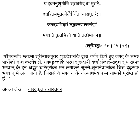
य इदमनुशृणोति श्रावयेद् वा मुरारे-
श्चरितममृतकीर्तेर्वर्णितं व्यासपुत्रै:।
जगदघभिदलं तद्भक्तसत्कर्णपूरं
भगवति कृतचित्तो याति तत्क्षेमधाम॥
(श्रीमद्भा० १०।८५।५९)
‘शौनकजी! महात्मा श्रीव्यासपुत्र शुकदेवजीके द्वारा वर्णन किये हुए जगत् के समस
पापोंको नाश करनेवाले, भगवद्भक्तोंके परम सुखदायी कर्णालंकार-सदृश सुधासम्पन
भगवान् के इन अद्भुत चरित्रोंको मन लगाकर सुनने-सुनानेवालोंका चित्त दृढ़रूप
भगवान् में लग जाता है, जिससे वे भगवान् के कल्याणमय परम धामको प्राप्त हो
हैं।’
अगला लेख
›
नारदकृत राधास्तवन