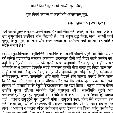
मातरं पितरं वृद्धं भार्यां साध्वीं सुतं शिशुम्।
गुरुं विप्रं प्रपन्नं च कल्पोऽबिभ्रच्छ्वसन् मृत:॥
(श्रीमद्भा० १०।४५।६-७)
‘जो समर्थ पुत्र तन-मन-धनसे माता-पिताकी सेवा नहीं करते, मरनेपर यमराजके द
उन कुपुत्रोंको उन्हींका मांस खिलाते हैं। जो मनुष्य वृद्ध पिता, माता, साध्वी पत्न
पुत्र, शिशु, गुरु, ब्राह्मण और शरणागतका भरण-पोषण नहीं करता, वह जीते 
मरेके समान है।’
माया-मानुष-विश्वात्मा श्रीहरिने माता-पिताको अपनी सेवासे सुखी करनेके उपरान
गर्ग मुनिसे यज्ञोपवीत संस्कार करवाया, तदनन्तर दोनों भाई विद्या पढ़ने उज्जैन गय
वहाँ वे इन्द्रियोंका दमन करके गुरुके परम अनुगामी और श्रद्धायुक्त होकर प
भक्तिके साथ इष्टदेव ईश्वरके सदृश मानकर गुरुकी सेवा करते हुए विद्या पढ़ने लग
उन्होंने सांगोपांग वेद, उपनिषद्, मन्त्र और देवताके ज्ञानसहित धनुर्वेद, धर्मशास्त्
नीतिशास्त्र, न्याय, राजनीति आदि सारी विद्याएँ और चौंसठ कलाएँ सिर्फ चौं
दिनोंमें पढ़ लीं। भगवान् ने जगदीश्वर और सब विद्याओंके प्रकाशक तथा सर्वज
होनेपर भी मानवलीलाके हेतुसे विद्याध्ययनका यह खेल किया। पढ़ना समाप्त होने
उन्होंने गुरुसे दक्षिणा माँगनेके लिये प्रार्थना की। सान्दीपनि गुरुने अप
प्रभासक्षेत्रमें डूबे हुए पुत्रको ला देनेके लिये कहा। भगवान् ‘तथास्तु’ कह
चले। जाकर समुद्रसे गुरु-पुत्रको माँगा। समुद्रने कहा, ‘देव! मैंने बालकका ह
नहीं किया था, उसे तो शंखरूपधारी पंचजन नामक दैत्य ले गया था। वह खा ग
होगा।’ भगवान् ने जलके अंदर प्रवेशकर उक्त दैत्यका वध किया; परंतु उसके पेटम
भी जब बालक नहीं मिला, तब वे यमपुरीको गये। यमराजने स्वागत करते हुए प्रार्थ