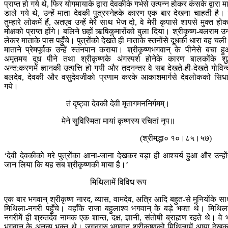
प्राप्त हो गये थे, फिर योगमायाके द्वारा देवकीके गर्भसे उत्पन्न होकर कंसके द्वारा म
डाले गये थे, उन्हें माता देवकी पुत्रस्नेहके कारण एक बार देखना चाहती है। 
तुम्हारे लोकमें हैं, अतएव उन्हें मेरे साथ भेज दो, वे मेरी कृपासे शापसे मुक्त हो
मोक्षको प्राप्त होंगे। बलिने छहों ऋषिकुमारोंको बुला दिया। श्रीकृष्ण-बलराम उन्ह
लेकर माताके पास पहुँचे। पुत्रोंको देखते ही माताके स्तनोंसे दूधकी धारा बह चल
माताने प्रेमपूर्वक उन्हें स्तनपान कराया। श्रीकृष्णभगवान् के पीनेसे बचा ह
अमृतमय दूध पीने तथा श्रीकृष्णके अंगस्पर्श होनेके कारण बालकोंके शुद
अन्त:करणमें ज्ञानकी उत्पत्ति हो गयी और तदनन्तर वे सब देखते-ही-देखते गोविन्
बलदेव, देवकी और वसुदेवजीको प्रणाम करके आकाशमार्गसे देवलोकको सिध
गये।
तं दृष्ट्वा देवकी देवी मृतागमननिर्गमम्।
मेने सुविस्मिता मायां कृष्णस्य रचितां नृप॥
(श्रीमद्भा० १०।८५।५७)
‘देवी देवकीको मरे पुत्रोंका आना-जाना देखकर बड़ा ही आश्चर्य हुआ और उन्हों
जान लिया कि यह सब श्रीकृष्णकी माया है।’
मिथिलामें विविध रूप
एक बार भगवान् श्रीकृष्ण नारद, व्यास, वामदेव, अत्रि आदि बहुत-से मुनियोंके स
मिथिला-नगरी पहुँचे। वहाँके राजा बहुलाश्व भगवान् के बड़े भक्त थे। मिथिल
नगरीमें ही श्रुतदेव नामक एक शान्त, दक्ष, ज्ञानी, संतोषी ब्राह्मण रहते थे। वे 
भगवान् के अनन्य भक्त थे। जगद्‍गुरु भगवान् श्रीकृष्णको मिथिलामें आया देख