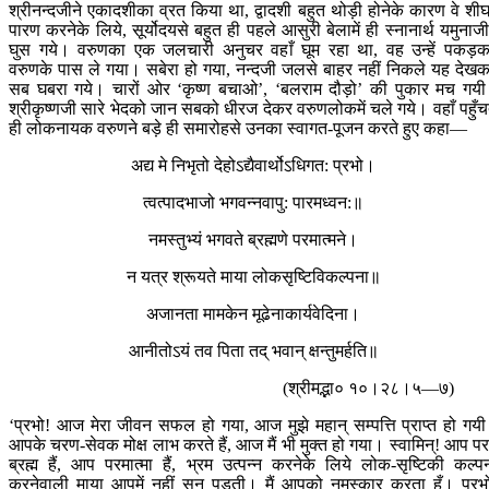
श्रीनन्दजीने एकादशीका व्रत किया था, द्वादशी बहुत थोड़ी होनेके कारण वे शीघ
पारण करनेके लिये, सूर्योदयसे बहुत ही पहले आसुरी बेलामें ही स्नानार्थ यमुनाजीम
घुस गये। वरुणका एक जलचारी अनुचर वहाँ घूम रहा था, वह उन्हें पकड़
वरुणके पास ले गया। सबेरा हो गया, नन्दजी जलसे बाहर नहीं निकले यह देख
सब घबरा गये। चारों ओर ‘कृष्ण बचाओ’, ‘बलराम दौड़ो’ की पुकार मच गय
श्रीकृष्णजी सारे भेदको जान सबको धीरज देकर वरुणलोकमें चले गये। वहाँ पहुँच
ही लोकनायक वरुणने बड़े ही समारोहसे उनका स्वागत-पूजन करते हुए कहा—
अद्य मे निभृतो देहोऽद्यैवार्थोऽधिगत: प्रभो।
त्वत्पादभाजो भगवन्नवापु: पारमध्वन:॥
नमस्तुभ्यं भगवते ब्रह्मणे परमात्मने।
न यत्र श्रूयते माया लोकसृष्टिविकल्पना॥
अजानता मामकेन मूढेनाकार्यवेदिना।
आनीतोऽयं तव पिता तद् भवान् क्षन्तुमर्हति॥
(श्रीमद्भा० १०।२८।५—७)
‘प्रभो! आज मेरा जीवन सफल हो गया, आज मुझे महान् सम्पत्ति प्राप्त हो गय
आपके चरण-सेवक मोक्ष लाभ करते हैं, आज मैं भी मुक्त हो गया। स्वामिन्! आप प
ब्रह्म हैं, आप परमात्मा हैं, भ्रम उत्पन्न करनेके लिये लोक-सृष्टिकी कल्प
करनेवाली माया आपमें नहीं सुन पड़ती। मैं आपको नमस्कार करता हूँ। प्रभ