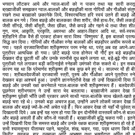
भगवान् लौटकर आये और ग्वाल-बालों को न पाकर तथा यह सारी करत
ब्रह्माजीकी समझकर ग्वाल-बालकों और बछड़ोंकी माता गोपियों और गौओंको संतुष
रखने तथा ब्रह्माको छकानेके लिये, विश्वरचयिता हरि स्वयं उतने ही बछड़े 
बालक बन गये। जिस बछड़े और बालकका जैसा शरीर, जैसे हाथ-पैर, जैसी लकड़
जैसी सींगड़े, जैसी बाँसुरी, जैसा छींका, जैसे कपड़े और गहने थे तथा जैसा शी
गुण, नाम, आकृति, प्रकृति, अवस्था और आहार-विहार आदि था, सर्व-स्वर
श्रीहरिने ठीक वैसे ही प्रकट होकर सारा विश्व ‘विष्णुमय’ है, इस बातको प्रत्यक
सिद्ध कर दिया। गोपियों और गौओंका स्नेह बालकों और बछड़ोंपर असीम रूपसे ब
गया। पहले व्रजवासियोंका श्रीकृष्णपर परम स्नेह था, परंतु अब वह अपने-अप
पुत्रोंपर अत्यधिक हो गया। छोटे बछड़े पास होनेपर भी गौएँ इन बड़े बछड़ों
देखकर दौड़ छूटती थीं और उनके स्तनोंसे दूध बहने लगता था, बड़े-बूढ़े गोप अप
पुत्रोंको गले लगाकर बड़ी कठिनाईसे स्नेहकी उमंगको रोक सकते थे। इन सब
कारण यह था कि प्रेमार्णव श्रीकृष्ण ही सब कुछ बने हुए थे। सालभर यों ही ब
गया। श्रीबलदेवजीको व्रजवासी स्त्री, पुरुष और गौओंका अपने पुत्रोंपर स्न
देखकर बड़ा आश्चर्य हुआ। उन्होंने ज्ञाननेत्रोंसे देखा तो उन्हें दिखलायी दिया 
बछड़े और उनकी रक्षा करनेवाले ग्वाल-बालक सभी श्रीकृष्णरूप हैं। बलदेवजी
पूछनेपर श्रीभगवान् ने उन्हें सारा भेद बतलाया। ब्रह्माजीने आकर देखा 
श्रीकृष्ण पूर्वकी भाँति उसी प्रकार अपने साथी ग्वाल-बालोंके साथ खेलते-खाते ह
बछड़े चरा रहे थे। उनको बड़ा अचरज हुआ, उन्होंने अपने लोकमें जाकर देखा 
बालक और बछड़े ज्यों-के-त्यों अचेत पड़े हैं। फिर आकर देखा तो यहाँ भी पूर्ववत् 
दिखलायी दिये। अब इन्हें यह भ्रम हो गया कि इन दोनोंमेंसे वास्तवमें कौन-से बा
और बछड़े असली हैं और कौन-से नकली हैं। ब्रह्माजीकी बुद्धि चकरा गयी। इतनेम
उन्हें दिखायी दिया कि समस्त बछड़े और उनके रक्षक बालक श्रीकृष्णरूप हो रहे है
सभी श्यामसुन्दर पीताम्बर पहने, चतुर्भुज, शंख, चक्र, गदा, पद्म धारण किये 
किरीट, कुण्डल, हार, वनमाला आदि आभूषण तथा भक्तोंद्वारा अर्पित की ह