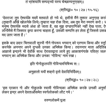
तं भ्रंशयामि सम्पद्‍भ्यो यस्य चेच्छाम्यनुग्रहम्॥
(श्रीमद्भा० १०।२७।१५-१६)
‘देवराज! तुम ऐश्वर्यके मदमें मतवाले हो गये थे, इसीसे मैंने तुमपर अनुग्रह कर
(तुम्हारी आँखें खोलनेके लिये) तुम्हारा यज्ञ रोक दिया, अब तुम मेरा स्मरण करो। 
मनुष्य ऐश्वर्यके मदसे अंधा हो जाता है, वह मुझ दण्डपाणिको नहीं देख पाता, ऐ
लोगोंमेंसे मैं जिसपर कृपा करना चाहता हूँ, उसकी सम्पत्ति हर लेता हूँ जिससे उस
मद उतर जाता है।’
इसके बाद उदार चित्तवाली सुरभी गौने गोपरूप भगवान् को प्रणाम किया और स्तु
करनेके अनन्तर अपने दुग्धसे उनका अभिषेक किया। तदनन्तर माता अदिति
आज्ञासे इन्द्रने भी देवोंके साथ ऐरावतद्वारा लाये हुए आकाशगंगाके पवित्र जल
भगवान् का अभिषेक किया और उनका ‘गोविन्द’ नाम रखा।
इति गोगोकुलपतिं गोविन्दमभिषिच्य स:।
अनुज्ञातो ययौ शक्रो वृतो देवादिभिर्दिवम्॥
(श्रीमद्भा० १०।२७।२८)
‘इस प्रकार गो और गोकुलके स्वामी गोविन्दका अभिषेक करके उनकी अनुम
लेकर इन्द्र अपने देवताओंसमेत स्वर्गलोकको लौट गये।’
वरुणलोकमें पूजा