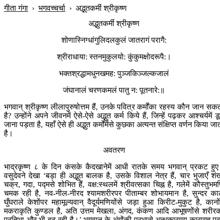
गीता गंगा
›
भगवच्चर्चा
›
अद्भुतकर्मी श्रीकृष्ण
अद्भुतकर्मी श्रीकृष्ण
शोणास्निग्धांगुलिदलकुलं जातरागं परागै:
श्रीराधाया: स्तनमुकुलयो: कुंकुमक्षोदरूपै:।
भक्तश्रद्धामधुनखमह: पुञ्जकिञ्जल्कजालं
जंघानालं चरणकमलं पातु न: पूतनारे:॥
भगवान् श्रीकृष्ण लीलापुरुषोत्तम हैं, उनके पवित्र कर्मोंका रहस्य कौन जान सक
है? उन्होंने अपने जीवनमें ऐसे-ऐसे अद्भुत कर्म किये हैं, जिन्हें पढ़कर आश्चर्यमें ड
जाना पड़ता है, यहाँ ऐसे ही अद्भुत कर्मोंमेंसे कुछका अत्यन्त संक्षिप्त वर्णन किया जा
है।
अवतरण
भाद्रकृष्ण ८ के दिन कंसके कैदखानेमें आधी रातके समय भगवान् प्रकट हु
वसुदेवने देखा ‘बड़ा ही अद्भुत बालक है, उसके विशाल नेत्र हैं, चार भुजाएँ शं
चक्र, गदा, पद्मसे शोभित हैं, वक्ष:स्थलमें श्रीवत्सका चिह्न है, गलेमें कौस्तुभम
चमक रही है, नव-नील-नीरद श्यामशरीरपर पीताम्बर शोभायमान है, सुन्दर का
घुँघराले केशोंपर महामूल्यवान् वैदूर्यमणियोंसे जड़ा हुआ किरीट-मुकुट है, कानोंम
मकराकृति कुण्डल है, अति उत्तम मेखला, अंगद, कंकण आदि आभूषणोंसे शरीर
प्रतिभा और भी बढ़ रही है।’ भगवान् के अंगोंकी प्रभासे अन्धकारमय कारागृह प