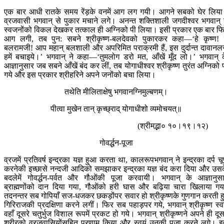
एक बार आधी रातके समय रेंड़के वनमें आग लग गयी। आगने सबको घेर लिय
व्रजवासी भगवान् से पुकार मचाने लगे। अनन्त शक्तिशाली जगदीश्वर भगवान् 
स्वजनोंको विकल देखकर तत्काल ही अग्निको पी लिया। इसी प्रकार एक बार फ
आग लगी, तब पुन: सबने श्रीकृष्ण-बलदेवको पुकारकर कहा—‘हे कृष्ण! 
बलरामजी! आप महान् बलशाली और अपरिमित पराक्रमी हैं, इस दुर्दान्त दावानल
हमें बचाइये।’ भगवान् ने कहा—‘तुमलोग डरो मत, आँखें मूँद लो।’ भगवान् 
आज्ञानुसार जब सबने आँखें बंद कर लीं, तब योगाधीश्वर श्रीकृष्ण तुरंत अग्निको 
गये और इस प्रकार श्रीहरिने अपने जनोंको बचा लिया।
तथेति मीलिताक्षेषु भगवानग्निमुल्बणम्।
पीत्वा मुखेन तान् कृच्छ्राद् योगाधीशो व्यमोचयत्॥
(श्रीमद्भा० १०।१९।१२)
गोवर्द्धन-पूजा
व्रजमें प्रतिवर्ष इन्द्रका यज्ञ हुआ करता था, कालरूपभगवान् ने इन्द्रका दर्प चूर
करनेकी इच्छासे नन्दजी आदिको समझाकर इन्द्रका यज्ञ बंद करा दिया और उस
बदलेमें गोवर्द्धन-पर्वत और गौओंकी पूजा करवायी। भगवान् के आज्ञानुस
ब्राह्मणोंको दान दिया गया, गौओंको हरी घास और बढ़िया चारा खिलाया गय
तदनन्तर सब गोपियाँ सज-धजकर छकड़ोंपर सवार हो श्रीकृष्णके गुणगान करती ह
गिरिराजकी प्रदक्षिणा करने लगीं। फिर सब पहाड़पर गये, भगवान् श्रीकृष्ण स्व
वहाँ दूसरे चतुर्भुज विशाल रूपमें प्रकट हो गये। भगवान् श्रीकृष्णने अपने ही दूस
शरीरको व्रजवासियोंसहित प्रणाम किया और स्वयं उनकी पूजा करने लगे। 