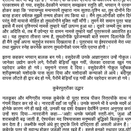
प्रकाशमय हो गया, वसुदेव-देवकीने भगवान् समझकर स्तुति की, भगवान् ने प्रसन
होकर कहा कि ‘स्वायम्भुव मन्वन्तरमें तुम्हारा नाम सुतपा-पृश्नि था, तुम दोनोंने दिव
बारह हजार वर्षतक मुझमें तन्मय होकर तप किया था। मैंने तुम-लोगोंको दर्शन दिय
परंतु मेरी मायासे मोहित हो तुमलोगोंने मुक्ति नहीं माँगी। तुमने मेरे समान पुत्र चाह
इससे मैं स्वयं पृश्निगर्भ नामसे तुम्हारे यहाँ उत्पन्न हुआ था। दूसरे जन्ममें तुम कश्
और अदिति थे, तब मैं उपेन्द्र या वामन नामसे तुम्हारे यहाँ पुत्ररूपसे अवतरित ह
था। यह तुम्हारा तीसरा जन्म है, तुमलोगोंके पूर्वजन्मकी बातें स्मरण दिलानेके लि
ही मैंने तुम्हें अपना चतुर्भुज स्वरूप दिखलाया है। पुत्रभाव या ईश्वरभावसे मेरा ध्य
तथा मुझपर स्नेह करनेके कारण तुमलोगोंको परम गति प्राप्त होगी।’
इतना कहकर भगवान् बालक बन गये। वसुदेवजी उनके आज्ञानुसार उन्हें गोकुल 
जानेका उद्योग करने लगे, पैरोंकी बेड़ियाँ खुल गयीं, जेलका दरवाजा खुल गय
पहरेदार अचेत हो गये। यमुनाने रास्ता दे दिया। वसुदेवजीने गोकुल पहुँच
श्रीकृष्णको यशोदाके पास सुला दिया और यशोदाकी कन्याको ले आये। बंदीगृहम
वापस लौटते ही द्वार बंद हो गये, पैरोंमें बेड़ियाँ पड़ गयीं और पहरेदार सजग हो गये।
कुबेरपुत्रोंका उद्धार
नलकूबर और मणिग्रीव नामक कुबेरके दो पुत्र शराब पीकर स्त्रियोंके साथ नं
गंगामें विहार कर रहे थे। नारदजी वहाँ जा पहुँचे। उनके सामने भी वे धनके मदमें अं
होनेके कारण नंगे ही खड़े रहे, उनकी यह दशा देखकर देवर्षिने उनपर अनुग्रह कर
उन्हें शाप दिया—नारदजीने कहा—‘अहो! धनके घमंडमें स्त्री-संग, जुआ 
शराबखोरी बढ़ जाती है, ऐश्वर्यका मद विषयासक्त मनुष्यकी बुद्धिको बिलकुल भ्रष
कर देता है। लक्ष्मीके मदमें अंधे हुए दुष्टके लिये दरिद्रता ही असली अंजन है। 
कुबेरके पुत्र भी मदान्ध होकर जडकी तरह खड़े हैं। इससे इनको स्थावर जड-यो