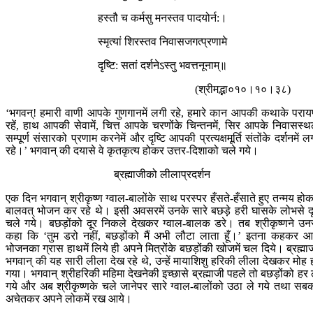
हस्तौ च कर्मसु मनस्तव पादयोर्न:।
स्मृत्यां शिरस्तव निवासजगत्प्रणामे
दृष्टि: सतां दर्शनेऽस्तु भवत्तनूनाम्॥
(श्रीमद्भा०१०।१०।३८)
‘भगवन्! हमारी वाणी आपके गुणगानमें लगी रहे, हमारे कान आपकी कथाके परा
रहें, हाथ आपकी सेवामें, चित्त आपके चरणोंके चिन्तनमें, सिर आपके निवासस्
सम्पूर्ण संसारको प्रणाम करनेमें और दृष्टि आपकी प्रत्यक्षमूर्ति संतोंके दर्शनमें ल
रहे।’ भगवान् की दयासे वे कृतकृत्य होकर उत्तर-दिशाको चले गये।
ब्रह्माजीको लीलाप्रदर्शन
एक दिन भगवान् श्रीकृष्ण ग्वाल-बालोंके साथ परस्पर हँसते-हँसाते हुए तन्मय हो
बालवत् भोजन कर रहे थे। इसी अवसरमें उनके सारे बछड़े हरी घासके लोभसे द
चले गये। बछड़ोंको दूर निकले देखकर ग्वाल-बालक डरे। तब श्रीकृष्णने उन
कहा कि ‘तुम डरो नहीं, बछड़ोंको मैं अभी लौटा लाता हूँ।’ इतना कहकर 
भोजनका ग्रास हाथमें लिये ही अपने मित्रोंके बछड़ोंकी खोजमें चल दिये। ब्रह्मा
भगवान् की यह सारी लीला देख रहे थे, उन्हें मायाशिशु हरिकी लीला देखकर मोह 
गया। भगवान् श्रीहरिकी महिमा देखनेकी इच्छासे ब्रह्माजी पहले तो बछड़ोंको हर 
गये और अब श्रीकृष्णके चले जानेपर सारे ग्वाल-बालोंको उठा ले गये तथा सब
अचेतकर अपने लोकमें रख आये।