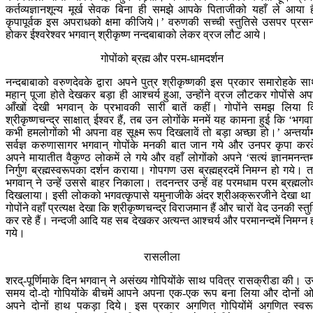
कर्तव्यज्ञानशून्य मूर्ख सेवक बिना ही समझे आपके पिताजीको यहाँ ले आया ह
कृपापूर्वक इस अपराधको क्षमा कीजिये।’ वरुणकी सच्ची स्तुतिसे उसपर प्रसन
होकर ईश्वरेश्वर भगवान् श्रीकृष्ण नन्दबाबाको लेकर व्रज लौट आये।
गोपोंको ब्रह्म और परम-धामदर्शन
नन्दबाबाको वरुणदेवके द्वारा अपने पुत्र श्रीकृष्णकी इस प्रकार समारोहके स
महान् पूजा होते देखकर बड़ा ही आश्चर्य हुआ, उन्होंने व्रज लौटकर गोपोंसे अप
आँखों देखी भगवान् के प्रभावकी सारी बातें कहीं। गोपोंने समझ लिया 
श्रीकृष्णचन्द्र साक्षात् ईश्वर हैं, तब उन लोगोंके मनमें यह कामना हुई कि ‘भगवा
कभी हमलोगोंको भी अपना वह सूक्ष्म रूप दिखलावें तो बड़ा अच्छा हो।’ अन्तर्या
सर्वज्ञ करुणासागर भगवान् गोपोंके मनकी बात जान गये और उनपर कृपा कर
अपने मायातीत वैकुण्ठ लोकमें ले गये और वहाँ लोगोंको अपने ‘सत्यं ज्ञानमनन्तम
निर्गुण ब्रह्मस्वरूपका दर्शन कराया। गोपगण उस ब्रह्मह्रदमें निमग्न हो गये। 
भगवान् ने उन्हें उससे बाहर निकाला। तदनन्तर उन्हें वह परमधाम परम ब्रह्मल
दिखलाया। इसी लोकको भगवत्कृपासे यमुनाजीके अंदर श्रीअक्रूरजीने देखा थ
गोपोंने वहाँ प्रत्यक्ष देखा कि श्रीकृष्णचन्द्र विराजमान हैं और चारों वेद उनकी स्तु
कर रहे हैं। नन्दजी आदि यह सब देखकर अत्यन्त आश्चर्य और परमानन्दमें निमग्न 
गये।
रासलीला
शरद्-पूर्णिमाके दिन भगवान् ने असंख्य गोपियोंके साथ पवित्र रासक्रीडा की। 
समय दो-दो गोपियोंके बीचमें आपने अपना एक-एक रूप बना लिया और दोनों 
अपने दोनों हाथ पकड़ा दिये। इस प्रकार अगणित गोपियोंमें अगणित स्वर