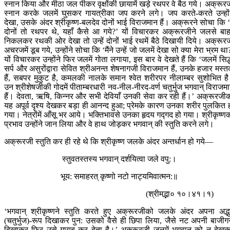
स्नान किया और मीठा जल पीकर वृक्षोंकी छायामें खड़े रथपर वे बैठ गये। अक्रूर
स्नान करके जलमें घुसकर गायत्रीका जप करने लगे। जप करते-करते उन्हों
देखा, उसके अंदर श्रीकृष्ण-बलदेव दोनों भाई विराजमान हैं। अक्रूरने सोचा कि ‘
दोनों तो रथपर थे, यहाँ कैसे आ गये?’ यों विचारकर अक्रूरजीने जलसे बा
निकलकर रथकी ओर देखा तो उन्हें दोनों भाई रथमें बैठे दिखायी दिये। अक्रूर
अचरजमें डूब गये, उन्होंने सोचा कि ‘मैंने उन्हें जो जलमें देखा सो क्या मेरा भ्रम था
यों विचारकर उन्होंने फिर जलमें गोता लगाया, इस बार वे देखते हैं कि ‘जलमें सिद्
सर्प और असुरोंद्वारा सेवित श्रीअनन्त शेषनागजी विराजमान हैं, उनके हजार मस्
हैं, सबपर मुकुट है, कमलकी नालके समान श्वेत शरीरपर नीलाम्बर सुशोभित ह
उन श्रीशेषजीकी गोदमें पीताम्बरधारी नव-नील-नीरद-वर्ण चतुर्भुज भगवान् विराजम
हैं। देवता, ऋषि, किन्नर और सभी देवियाँ उनकी सेवा कर रही हैं।’ अक्रूरजी
यह अपूर्व दृश्य देखकर बड़ा ही आनन्द हुआ; प्रेमके कारण उनका शरीर पुलकित 
गया। नेत्रोंमें आँसू भर आये। भक्तिभावसे उनका हृदय गद्‍गद हो गया। श्रीकृष्ण
प्रभाव उन्होंने जान लिया और वे हाथ जोड़कर भगवान् की स्तुति करने लगे।
अक्रूरजी स्तुति कर ही रहे थे कि श्रीकृष्ण जलके अंदर अन्तर्धान हो गये—
स्तुवतस्तस्य भगवान् दर्शयित्वा जले वपु:।
भूय: समाहरत् कृष्णो नटो नाट्यमिवात्मन:॥
(श्रीमद्भा० १०।४१।१)
‘भगवान् श्रीकृष्णने स्तुति करते हुए अक्रूरजीको जलके अंदर अपना अद्भ
(चतुर्भुज)-रूप दिखाकर पुन: उसको वैसे ही छिपा लिया, जैसे नट अपनी बाजीग
दिखाकर फिर उसे गायब कर देता है।’ अक्रूरजी जलमें भगवान् को न देख