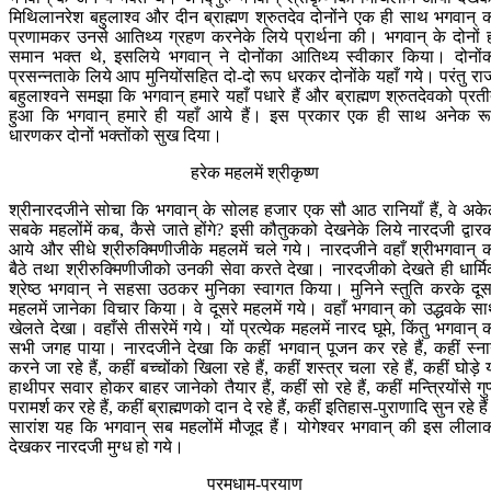
मिथिलानरेश बहुलाश्व और दीन ब्राह्मण श्रुतदेव दोनोंने एक ही साथ भगवान् 
प्रणामकर उनसे आतिथ्य ग्रहण करनेके लिये प्रार्थना की। भगवान् के दोनों 
समान भक्त थे, इसलिये भगवान् ने दोनोंका आतिथ्य स्वीकार किया। दोनों
प्रसन्नताके लिये आप मुनियोंसहित दो-दो रूप धरकर दोनोंके यहाँ गये। परंतु रा
बहुलाश्वने समझा कि भगवान् हमारे यहाँ पधारे हैं और ब्राह्मण श्रुतदेवको प्रत
हुआ कि भगवान् हमारे ही यहाँ आये हैं। इस प्रकार एक ही साथ अनेक र
धारणकर दोनों भक्तोंको सुख दिया।
हरेक महलमें श्रीकृष्ण
श्रीनारदजीने सोचा कि भगवान् के सोलह हजार एक सौ आठ रानियाँ हैं, वे अके
सबके महलोंमें कब, कैसे जाते होंगे? इसी कौतुकको देखनेके लिये नारदजी द्वार
आये और सीधे श्रीरुक्मिणीजीके महलमें चले गये। नारदजीने वहाँ श्रीभगवान् 
बैठे तथा श्रीरुक्मिणीजीको उनकी सेवा करते देखा। नारदजीको देखते ही धार्म
श्रेष्ठ भगवान् ने सहसा उठकर मुनिका स्वागत किया। मुनिने स्तुति करके दूस
महलमें जानेका विचार किया। वे दूसरे महलमें गये। वहाँ भगवान् को उद्धवके स
खेलते देखा। वहाँसे तीसरेमें गये। यों प्रत्येक महलमें नारद घूमे, किंतु भगवान् 
सभी जगह पाया। नारदजीने देखा कि कहीं भगवान् पूजन कर रहे हैं, कहीं स्न
करने जा रहे हैं, कहीं बच्चोंको खिला रहे हैं, कहीं शस्त्र चला रहे हैं, कहीं घोड़े 
हाथीपर सवार होकर बाहर जानेको तैयार हैं, कहीं सो रहे हैं, कहीं मन्त्रियोंसे गुप
परामर्श कर रहे हैं, कहीं ब्राह्मणको दान दे रहे हैं, कहीं इतिहास-पुराणादि सुन रहे है
सारांश यह कि भगवान् सब महलोंमें मौजूद हैं। योगेश्वर भगवान् की इस लीला
देखकर नारदजी मुग्ध हो गये।
परमधाम-प्रयाण