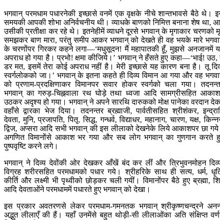
भगवान् परमधाम पधारनेकी इच्छासे वनमें एक वृक्षके नीचे शान्तभावसे बैठे थे। 
समयकी आपकी शोभा अनिर्वचनीय थी। व्याधके बाणको निमित्त बनाना शेष था, 
उसीकी प्रतीक्षा कर रहे थे। इतनेहीमें व्याधने दूरसे भगवान् के मृगाकार चरणको म
समझकर बाण मारा, परंतु समीप आकर भगवान् को देखते ही वह भयके मारे भगवा
के चरणोंपर गिरकर कहने लगा—‘मधुसूदन! मैं महापातकी हूँ, मुझसे अनजानमें 
अपराध हो गया है। प्रभो! क्षमा कीजिये।’ भगवान् ने हँसते हुए कहा—‘भाई! उठ, 
डर मत, इसमें तेरा कोई अपराध नहीं है। मेरी इच्छासे यह कारण बना है। तू दिव
स्वर्गलोकको जा।’ भगवान् के इतना कहते ही दिव्य विमान आ गया और वह भगवा
को प्रणाम-प्रदक्षिणाकर विमानपर सवार होकर स्वर्गको चला गया। तदनन्
भगवान् का गरुड़-चिह्नवाला रथ घोड़े तथा ध्वजा आदि सामग्रीसहित आकाशम
उठकर अदृश्य हो गया। भगवान् ने अपने सारथि दारुकको मोक्ष पानेका वरदान दे
वहाँसे द्वारका भेज दिया। तदनन्तर ब्रह्माजी, पार्वतीसहित श्रीशंकर, इन्द्रा
देवता, मुनि, प्रजापति, पितृ, सिद्ध, गन्धर्व, विद्याधर, महानाग, चारण, यक्ष, किन्न
द्विज, अप्सरा आदि सभी भगवान् की इस लीलाको देखनेके लिये आकाशपर छा गय
अगणित विमानोंसे आकाश भर गया और सब लोग भगवान् का गुणगान करते ह
पुष्पवृष्टि करने लगे।
भगवान् ने दिव्य देवोंकी ओर देखकर आँखें बंद कर लीं और त्रिभुवनमोहन दिव्
विग्रह शरीरसहित परमधामको पधार गये। श्रीहरिके साथ ही सत्य, धर्म, धृत
कीर्ति और लक्ष्मी भी पृथ्वीको छोड़कर चली गयीं। विमानोंपर बैठे हुए ब्रह्मा, श
आदि देवताओंने परमधाममें पधारते हुए भगवान् को देखा।
इस प्रकार अवतरणसे लेकर परमधाम-गमनतक भगवान् श्रीकृष्णचन्द्रने अनन
अद्भुत लीलाएँ की हैं। यहाँ उनमेंसे बहुत थोड़ी-सी लीलाओंका अति संक्षिप्त वर्