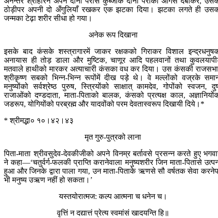
अनन्तर श्रीहरिने अपने दोनों पैरोंसे कुब्जाके दोनों पैरोंको आगेसे दबाकर, उस
ठोड़ीपर अपनी दो अँगुलियाँ रखकर एक झटका दिया। झटका लगते ही उस
जन्मका टेढ़ा शरीर सीधा हो गया।
अनेक रूप दिखाना
इसके बाद कंसके शस्त्रागारमें जाकर रक्षकको गिराकर विशाल इन्द्रधनुष
अनायास ही तोड़ डाला और मुष्टिक, चाणूर आदि पहलवानों तथा कुवलयाप
मतवाले हाथीको मारकर अत्याचारी कंसका वध कर दिया। उस कंसकी राजसभाम
श्रीकृष्ण सबको भिन्न-भिन्न रूपोंमें दीख पड़े थे। वे मल्लोंको वज्रके समा
मनुष्योंको सर्वश्रेष्ठ पुरुष, स्त्रियोंको साक्षात् कामदेव, गोपोंको स्वजन, दुष
राजाओंको दण्डदाता, माता-पिताको बालक, कंसको प्रत्यक्ष काल, अज्ञानियों
जडरूप, योगियोंको परब्रह्म और यादवोंको परम देवतास्वरूप दिखायी दिये।*
* श्रीमद्भा० १०।४२।४३
मृत गुरु-पुत्रको लाना
पिता-माता श्रीवसुदेव-देवकीजीको अपने विनम्र बर्तावसे प्रसन्न करते हुए भगवा
ने कहा—‘चतुर्वर्ग-फलकी प्राप्ति करानेवाला मनुष्यशरीर जिन माता-पितासे उत्पन
हुआ और जिनके द्वारा पाला गया, उन माता-पिताके ऋणसे सौ वर्षतक सेवा करने
भी मनुष्य उऋण नहीं हो सकता।’
यस्तयोरात्मज: कल्प आत्मना च धनेन च।
वृत्तिं न दद्यात्तं प्रेत्य स्वमांसं खादयन्ति हि॥