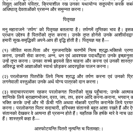
विद्युत् आदिको पवित्र, क्रियाशील रख उनका यथायोग्य सदुपयोग करके सब
अधिष्ठातृ देवताओंको प्रसन्न और समुन्नत करना।
पितृयज्ञ
मनु महाराजने ‘तर्पण’ को पितृयज्ञ बतलाया है। तर्पणमें तृप्तिका भाव है। इस
प्रधान उद्देश्य है पितरोंको तृप्त करना। उनके तृप्त होनेसे उनके आशीर्वादद्वा
हमारी सुख-समृद्धिकी अपने-आप ही वृद्धि होती है। पितृयज्ञ यह है—
(१) जीवित माता-पिता और गुरुजनादिके चरणोंमें नित्य श्रद्धा-भक्तिसे प्रण
करना, उनकी सेवा करना; अन्न, धन एवं आवश्यक पदार्थोंद्वारा उनके इच्छानुस
उन्हें तृप्त करना। उनका सच्चे हृदयसे हित चाहना और करना एवं उनकी शास्त्र
अविरुद्ध सभी आज्ञाओंको स्वार्थ छोड़कर आदरपूर्वक पालन करना।
(२) परलोकगत पितरोंके लिये नित्य श्राद्ध और तर्पण करना एवं उनको प्र
लगनेवाली वस्तुओंका उनके अर्थ योग्य पात्रको दान करना।
(३) सदाचारपरायण रहकर परलोकगत पितरोंको सुख पहुँचाना; उनके आत्मा
शान्तिके लिये ब्राह्मणभोजन, व्रत, जप, तप, हवन आदि करना-कराना, भगवान् 
भक्ति करके उन्हें और भी ऊँची गति अथवा मोक्षकी प्राप्ति करानेके लिये प्रयत
करना। परलोकगत पितर सदाचारी, हरिभक्त संतानसे बहुत आशा रखते हैं और ऐ
संतानको देखकर वे अत्यन्त ही प्रसन्न होते हैं। यहाँतक कि हर्षके मारे वे नाच उठ
हैं। शास्त्रमें कहा है—
आस्फोटयन्ति पितरो नृत्यन्ति च पितामहा:।