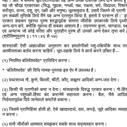
नहीं। अत: मैं समस्त भूत-प्राणियोंको यह अन्न उनके पोषणके लिये दान करता हू
यह जो चौदह प्रकारका (सिद्ध, गुह्यक, गन्धर्व, यक्ष, राक्षस, सर्प, विद्याधर, पिशा
सरीसृप, वानर, पशु, मृग, पक्षी और मनुष्य) भूतसमुदाय है, उसमें जितने भी प्राणी ह
उन सबकी तृप्तिके लिये मैंने यह अन्न प्रस्तुत किया है, इससे वे प्रसन्न हों।’ 
प्रकार कहकर गृहस्थ पुरुष श्रद्धापूर्वक समस्त जीवोंके उपकारके लिये पृथ्वीम
अन्न-दान करे, क्योंकि गृहस्थ ही सबका आश्रय है। तदनन्तर कुत्ता, चाण्डाल, पक्
एवं अन्यान्य जो कोई पतित और पुत्रहीन पुरुष हों उनको अन्न देकर तृप्त करे
(श्रीविष्णुपुराण ३।११।४६ से ५७)
शास्त्रकी ऐसी आज्ञाओंका अनुसरण कर हमलोगोंको पशु-पक्षियोंके साथ प
आत्मीयताका बर्ताव करना चाहिये। भूत-यज्ञके लिये ये कार्य करने उचित हैं—
(१) नियमित बलिवैश्वदेव* प्रतिदिन करना।
* ‘बलिवैश्वदेव’ की विधि नामक पुस्तक इस ऐप में उपलब्ध है।
(२) यथासाध्य गौ, कुत्ते, बिल्ली, चींटी, कौए, कबूतर आदिको अन्न-जल देना।
(३) किसी भी प्राणीको कष्ट न देना। मांसाहारके विरुद्ध प्रचार करना। गो-हिं
एवं अन्य पशुपक्षी-हिंसा बंद करानेमें सहायता करना। बैल, भैंसे आदि
निर्दयतापूर्वक दिये जानेवाले कष्टोंसे बचाना।
(४) जिसमें प्राणिहिंसा होती हो, ऐसे खाद्यपदार्थ, दवा, कपड़े, जूते आदिका व्यवह
न करना।
(५) सभी जीवोंको आत्मवत् समझकर सबके साथ सद्‍व्यवहार करना।