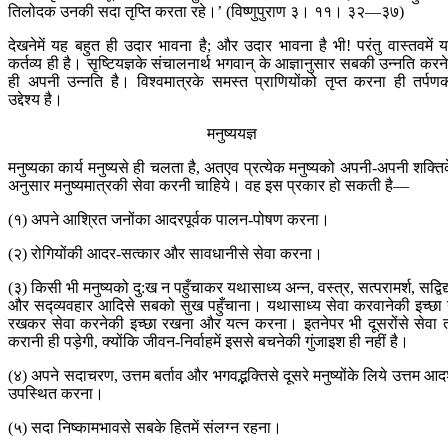
तिलोदक उनकी सदा तृप्ति करता रहे।’ (विष्णुपुराण ३। ११। ३२—३७)
देखनेमें यह बहुत ही उदार भावना है; और उदार भावना है भी! परंतु वास्तवमें 
कर्तव्य ही है। सृष्टियज्ञके संचालनार्थ भगवान् के आज्ञानुसार सबकी उन्नति करनेम
ही अपनी उन्नति है। विश्वमात्रके समस्त प्राणियोंको तृप्त करना ही तर्पण
उद्देश्य है।
मनुष्ययज्ञ
मनुष्यका कार्य मनुष्यसे ही चलता है, अतएव प्रत्येक मनुष्यको अपनी-अपनी शक्ति
अनुसार मनुष्यमात्रकी सेवा करनी चाहिये। वह इस प्रकार हो सकती है—
(१) अपने आश्रित जनोंका आदरपूर्वक पालन-पोषण करना।
(२) रोगियोंकी आदर-सत्कार और सावधानीसे सेवा करना।
(३) किसी भी मनुष्यको दु:ख न पहुँचाकर यथासाध्य अन्न, वस्त्र, सत्परामर्श, सद्विद्
और सद्‍व्यवहार आदिसे सबको सुख पहुँचाना। यथासाध्य सेवा करवानेकी इच्छा
रखकर सेवा करनेकी इच्छा रखना और यत्न करना। इतनेपर भी दूसरोंसे सेवा 
करानी ही पड़ेगी, क्योंकि जीवन-निर्वाहमें इससे बचनेकी गुंजाइश ही नहीं है।
(४) अपने सदाचरण, उत्तम बर्ताव और भगवद्भक्तिसे दूसरे मनुष्योंके लिये उत्तम आदर
उपस्थित करना।
(५) सदा निष्कामभावसे सबके हितमें संलग्न रहना।