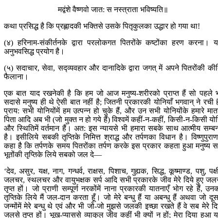
मद्वंशे वैष्णवो जात: स नस्त्राता भविष्यति॥
कथा प्रसिद्ध है कि प्रह्लादकी भक्तिसे उसके पितृकुलका उद्धार हो गया था!
(४) हरिनाम-संकीर्तनके द्वारा परलोकगत पितरोंके कष्टोंका हरण करना। 
अनुभवसिद्ध प्रयोग है।
(५) सदाचार, सेवा, सद्‍व्यवहार और दानादिके द्वारा जगत् में अपने पितरोंकी कीर्
फैलाना।
एक बात याद रखनेकी है कि हम जो आज मनुष्य-शरीरको प्राप्त हैं सो पहले 
सदासे मनुष्य ही थे ऐसी बात नहीं है; जितनी प्रकारकी योनियाँ भगवान् ने रची है
प्राय: सभी योनियोंमें हम उत्पन्न हो चुके हैं, और उन सभी योनियोंके हमारे मात
पिता आदि अब भी (जो मुक्त न हो गये हैं) विश्वमें कहीं-न-कहीं, किसी-न-किसी यो
और स्थितिमें वर्तमान हैं। अत: इस न्यायसे भी हमारा सबके साथ आत्मीय सम्बन
है। इसीलिये सबकी तृप्तिके निमित्त श्राद्ध और तर्पणका विधान है। विष्णुपुराणम
कहा है कि तर्पणके समय पितरोंका तर्पण करके इस प्रकार कहता हुआ मनुष्य 
भूतोंकी तृप्तिके लिये सबको जल दे—
‘देव, असुर, यक्ष, नाग, गन्धर्व, राक्षस, पिशाच, गुह्यक, सिद्ध, कूष्माण्ड, पशु, पक्ष
जलचर, स्थलचर और वायुभक्षक सर्प आदि सभी प्रकारके जीव मेरे दिये हुए जल
तृप्त हों। जो प्राणी सम्पूर्ण नरकोंमें नाना प्रकारकी यातनाएँ भोग रहे हैं, उन
तृप्तिके लिये मैं जल-दान करता हूँ। जो मेरे बन्धु हैं या अबन्धु हैं अथवा जो दूस
जन्मोंमें मेरे बन्धु थे एवं और भी जो-जो मुझसे जलकी इच्छा रखते हैं वे सब मेरे दि
जलसे तृप्त हों। भूख-प्याससे व्याकुल जीव कहीं भी क्यों न हों; मेरा दिया हुआ 