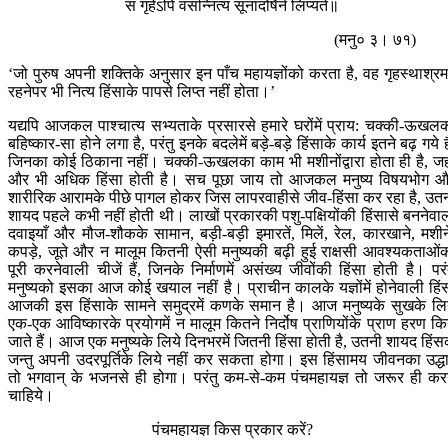
स गृहेऽपि वसन्नित्यं सूनादोषैर्न लिप्यते॥
(मनु० ३। ७१)
‘जो पुरुष अपनी शक्तिके अनुसार इन पाँच महायज्ञोंको करता है, वह गृहस्थाश्रमम
रहनेपर भी नित्य हिंसाके पापसे लिप्त नहीं होता।’
यद्यपि आजकल पाश्चात्य सभ्यताके प्रसारसे हमारे घरोंमें प्राय: चक्की-ऊखल
बहिष्कार-सा होने लगा है, परंतु इनके बदलेमें बड़े-बड़े हिंसाके कार्य इतने बढ़ गये है
जिनका कोई ठिकाना नहीं। चक्की-ऊखलका काम भी मशीनोंद्वारा होता ही है, जह
और भी अधिक हिंसा होती है। सच पूछा जाय तो आजकल मनुष्य विषयभोग 
शारीरिक आरामके पीछे पागल होकर जिस लापरवाहीसे जीव-हिंसा कर रहा है, उत
शायद पहले कभी नहीं होती थी। लाखों प्रकारकी पशु-पक्षियोंकी हिंसासे बननेवा
दवाइयाँ और मौज-शौकके सामान, बड़ी-बड़ी इमारतें, मिलें, रेल, कारखाने, मशीने
कपड़े, जूते और न मालूम कितनी ऐसी मनुष्यकी बढ़ी हुई राक्षसी आवश्यकताओं
पूरी करनेवाली चीजें हैं, जिनके निर्माणमें असंख्य जीवोंकी हिंसा होती है। परं
मनुष्यको इसका आज कोई खयाल नहीं है। प्राचीन कालके यज्ञोंमें होनेवाली हिं
आजकी इस हिंसाके सामने समुद्रमें कणके समान है। आज मनुष्यके सुखके लि
एक-एक आविष्कारके प्रयोगमें न मालूम कितने निर्दोष प्राणियोंके प्राण हरण कि
जाते हैं। आज एक मनुष्यके लिये दिनभरमें जितनी हिंसा होती है, उतनी शायद हिं
जन्तु अपनी उदरपूर्तिके लिये नहीं कर सकता होगा। इस हिंसामय जीवनका उद्ध
तो भगवान् के भजनसे ही होगा। परंतु कम-से-कम पंचमहायज्ञ तो जरूर ही कर
चाहिये।
पंचमहायज्ञ किस प्रकार करें?