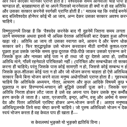
और फिर कौएकी योनिको प्राप्त होते हैं। वैश्वदेवके समय आनेवाला चाहे पापी ह
चाण्डाल हो, ब्रह्महत्यारा हो या अपने पिताको मारनेवाला ही क्यों न हो वह अतिथि 
और उसका सत्कार करनेसे स्वर्गकी प्राप्ति होती है।’ मतलब यह कि रसोई बनने
बाद बलिवैश्वदेव होनेपर कोई भी आ जाय, अन्न देकर उसका सत्कार अवश्य कर
चाहिये।
विष्णुपुराणमें लिखा है कि ‘वैश्वदेव करनेके बाद गौ दुहनेमें जितना समय लगता 
उतने समयतक अथवा इससे भी अधिक देरतक अतिथिकी बाट देखता हुआ आँगनम
खड़ा रहे। अतिथि आ जाय तो उसका स्वागत करे, आसन दे और चरण धो
सत्कार करे। फिर श्रद्धापूर्वक उसे भोजन करवाकर मीठी वाणीसे कुशल-प्रश
पूछता हुआ उसके जानेके समय कुछ दूरतक पीछे-पीछे जाकर उसको प्रसन्न कर
जिसके कुल और नामका कोई पता न हो तथा जो दूर देशसे आया हो, उसी
अतिथि माने, गाँवमें रहनेवाले परिचितको नहीं। (परिचित और सम्बन्धीका तो सत्क
करना ही चाहिये) परंतु जिसके पास कोई सामग्री न हो, जिससे कोई सम्बन्ध न ह
जिसके कुल-शीलका कोई पता न हो और जो भोजन करना चाहता हो ऐसे अतिथि
सत्कार किये बिना भोजन करने वाला मनुष्य अधोगतिको प्राप्त होता है। गृहस्थ
चाहिये कि अतिथिके अध्ययन, गोत्र, आचरण और कुल आदिके विषयमें कुछ 
पूछताछ न कर हिरण्यगर्भ-भगवान् की बुद्धिसे उसकी पूजा करे। जिसके घर
अतिथि निराश होकर लौट जाता है उसे वह अपना पाप देकर उसके शुभ कर्मों
हरण करके ले जाता है। धाता, प्रजापति, इन्द्र, अग्नि, वसु और अर्यमा ये समस
देव और पितर अतिथिमें प्रविष्ट होकर अन्न-भोजन करते हैं। अतएव मनुष्य
अतिथिपूजनके लिये सदा चेष्टा करनी चाहिये। जो पुरुष अतिथिको भोजन न दे
स्वयं भोजन करता है वह केवल पाप ही खाता है—
स केवलमघं भुङ्‍क्ते यो भुङ्‍क्ते ह्यतिथिं विना।