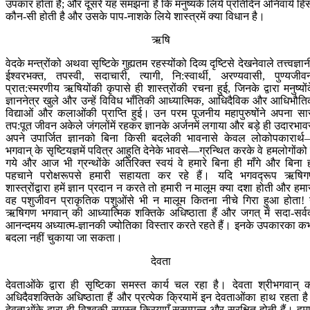
उपकार होता है; और दूसरे यह समझना है कि मनुष्यके लिये प्रतिदिन अनिवार्य हिं
कौन-सी होती है और उसके पाप-नाशके लिये शास्त्रमें क्या विधान है।
ऋषि
वेदके मन्त्रोंको अथवा सृष्टिके गुह्यतम रहस्योंको दिव्य दृष्टिसे देखनेवाले तत्त्वज्ञान
ईश्वरभक्त, तपस्वी, सदाचारी, त्यागी, नि:स्वार्थी, अरण्यवासी, पुण्यजीव
प्रात:स्मरणीय ऋषियोंकी कृपासे ही शास्त्रोंकी रचना हुई, जिनके द्वारा मनुष्यों
ज्ञाननेत्र खुले और उन्हें विविध भाँतिकी आध्यात्मिक, आधिदैविक और आधिभौत
विद्याओं और कलाओंकी प्राप्ति हुई। उन परम पूजनीय महापुरुषोंने अपना सा
तप:पूत जीवन अकेले जंगलोंमें रहकर ज्ञानके अर्जनमें लगाया और बड़े ही उदारभाव
अपने उपार्जित ज्ञानको बिना किसी बदलेकी भावनासे केवल लोकोपकारार्
भगवान् के सृष्टियज्ञमें पवित्र आहुति देनेके भावसे—ग्रन्थित करके वे हमलोगोंको 
गये और आज भी ग्रन्थोंके अतिरिक्त स्वयं वे हमारे बिना ही माँगे और बिना 
पहचाने परोक्षरूपसे हमारी सहायता कर रहे हैं। यदि भगवद्‍रूप ऋषि
शास्त्रोंद्वारा हमें ज्ञान प्रदान न करते तो हमारी न मालूम क्या दशा होती और हमा
वह पशुजीवन प्राकृतिक पशुओंसे भी न मालूम कितना नीचे गिरा हुआ होता! 
ऋषिगण भगवान् की आध्यात्मिक शक्तिके अधिष्ठाता हैं और जगत् में सदा-सर्व
आनन्दमय अध्यात्म-ज्ञानकी ज्योतिका विस्तार करते रहते हैं। इनके उपकारका क
बदला नहीं चुकाया जा सकता।
देवता
देवताओंके द्वारा ही सृष्टिका समस्त कार्य चल रहा है। देवता श्रीभगवान् 
अधिदैवशक्तिके अधिष्ठाता हैं और प्रत्येक क्रियामें इन देवताओंका हाथ रहता ह
देवताओंके द्वारा ही विश्वकी समस्त क्रियाएँ सुसम्पन्न और सुरक्षित होती हैं। हमा