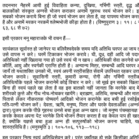
तदनन्तर नैहरमें आयी हुई विवाहिता कन्या, दुखिया, गर्भिणी स्त्री, वृद्ध 
बालकोंको संस्कृत अन्नसे भोजन कराकर अन्तमें गृहस्थ स्वयं भोजन करे। 
सबको भोजन कराये बिना ही जो स्वयं भोजन कर लेता है, वह पापमय भोजन कर
है और अन्तमें मरकर नरकमें श्लेष्मभोजी कीड़ा होता है। (विष्णुपुराण ३। ११। ८ 
६३, ६८ से ७२)
इसी प्रकार मनु महाराजके भी वचन हैं—
सायंकाल सूर्यास्त हो जानेपर या बलिवैश्वदेवके समय यदि अतिथि घरपर आ जाय 
उसे वापस न करे। घरमें टिकाकर भोजन करावे। घी, दूध, दही आदि जो पदार
अतिथिको नहीं खिलाया गया हो उसे स्वयं भी न खाय। अतिथिकी सेवा करनेसे ध
कीर्ति, आयु और स्वर्गकी प्राप्ति होती है। अन्यान्य मित्र, सम्बन्धी आदि घरपर
जायँ तो यथाशक्ति उनको भी, स्वयं अपनी स्त्रीसहित सेवामें उपस्थित रहकर उत्
भोजन करावे। सुवासिनी स्त्री, कुमारी कन्या, रोगी और गर्भिणी स्त्री
अतिथियोंके पहले भोजन करानेमें कोई विचार न करे। जो मूर्ख इन सबको खिला
बिना ही स्वयं पहले खा लेता है वह इस बातको नहीं जानता कि मरनेके बाद मे
शरीरको कुत्ते और गीध नोच-नोचकर खायेंगे। ब्राह्मण, अतिथि, सम्बन्धी और मात
पितासे लेकर नौकरतक पोष्यवर्ग आदिको भोजन करानेके बाद बची हुई रसोई
पति-पत्नी भोजन करें। देवता, ऋषि, मनुष्य, पितर और घरके देवताओंका (अन्न
द्वारा) पूजन करके पीछे गृहस्थ उनसे बचा हुआ अन्न खाय। जो मनुष्य पंचमहायज्ञ
करके केवल अपना पेट भरनेके लिये भोजन तैयार करता है वह केवल पाप ही खा
है; क्योंकि यज्ञसे बचा हुआ अन्न ही सत्पुरुषोंको भोजन करना चाहिये, य
शास्त्रविधि है। (मनुस्मृति ३। १०५-१०६, ११३—११८)
इस प्रकार नित्य स्वयं अतिथिसेवन करे। परंतु जहाँतक हो सके किसीका अति