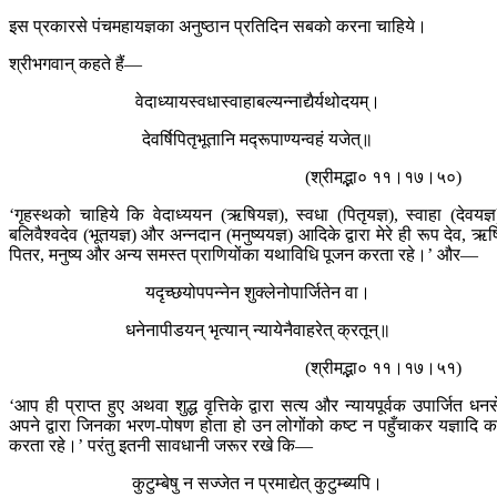
इस प्रकारसे पंचमहायज्ञका अनुष्ठान प्रतिदिन सबको करना चाहिये।
श्रीभगवान् कहते हैं—
वेदाध्यायस्वधास्वाहाबल्यन्नाद्यैर्यथोदयम्।
देवर्षिपितृभूतानि मद्‍रूपाण्यन्वहं यजेत्॥
(श्रीमद्भा० ११।१७।५०)
‘गृहस्थको चाहिये कि वेदाध्ययन (ऋषियज्ञ), स्वधा (पितृयज्ञ), स्वाहा (देवयज्ञ
बलिवैश्वदेव (भूतयज्ञ) और अन्नदान (मनुष्ययज्ञ) आदिके द्वारा मेरे ही रूप देव, ऋष
पितर, मनुष्य और अन्य समस्त प्राणियोंका यथाविधि पूजन करता रहे।’ और—
यदृच्छयोपपन्नेन शुक्लेनोपार्जितेन वा।
धनेनापीडयन् भृत्यान् न्यायेनैवाहरेत् क्रतून्॥
(श्रीमद्भा० ११।१७।५१)
‘आप ही प्राप्त हुए अथवा शुद्ध वृत्तिके द्वारा सत्य और न्यायपूर्वक उपार्जित धनस
अपने द्वारा जिनका भरण-पोषण होता हो उन लोगोंको कष्ट न पहुँचाकर यज्ञादि कर
करता रहे।’ परंतु इतनी सावधानी जरूर रखे कि—
कुटुम्बेषु न सज्जेत न प्रमाद्येत् कुटुम्ब्यपि।