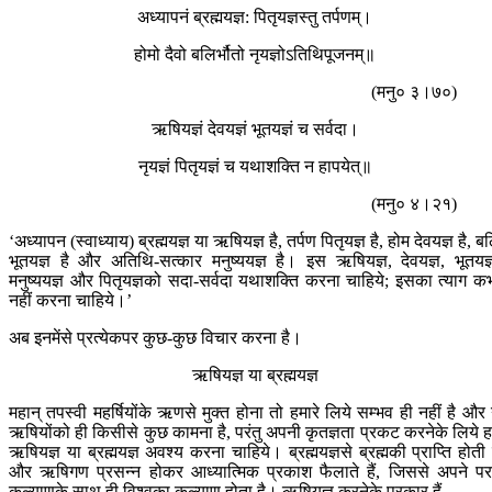
अध्यापनं ब्रह्मयज्ञ: पितृयज्ञस्तु तर्पणम्।
होमो दैवो बलिर्भौतो नृयज्ञोऽतिथिपूजनम्॥
(मनु० ३।७०)
ऋषियज्ञं देवयज्ञं भूतयज्ञं च सर्वदा।
नृयज्ञं पितृयज्ञं च यथाशक्ति न हापयेत्॥
(मनु० ४।२१)
‘अध्यापन (स्वाध्याय) ब्रह्मयज्ञ या ऋषियज्ञ है, तर्पण पितृयज्ञ है, होम देवयज्ञ है, ब
भूतयज्ञ है और अतिथि-सत्कार मनुष्ययज्ञ है। इस ऋषियज्ञ, देवयज्ञ, भूतयज्
मनुष्ययज्ञ और पितृयज्ञको सदा-सर्वदा यथाशक्ति करना चाहिये; इसका त्याग क
नहीं करना चाहिये।’
अब इनमेंसे प्रत्येकपर कुछ-कुछ विचार करना है।
ऋषियज्ञ या ब्रह्मयज्ञ
महान् तपस्वी महर्षियोंके ऋणसे मुक्त होना तो हमारे लिये सम्भव ही नहीं है और
ऋषियोंको ही किसीसे कुछ कामना है, परंतु अपनी कृतज्ञता प्रकट करनेके लिये ह
ऋषियज्ञ या ब्रह्मयज्ञ अवश्य करना चाहिये। ब्रह्मयज्ञसे ब्रह्मकी प्राप्ति होती 
और ऋषिगण प्रसन्न होकर आध्यात्मिक प्रकाश फैलाते हैं, जिससे अपने प
कल्याणके साथ ही विश्वका कल्याण होता है। ऋषियज्ञ करनेके प्रकार हैं—