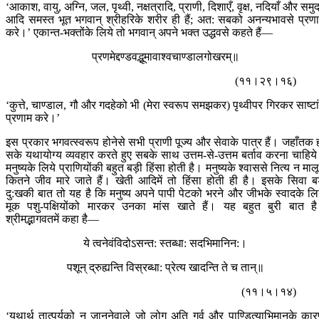
‘आकाश, वायु, अग्नि, जल, पृथ्वी, नक्षत्रादि, प्राणी, दिशाएँ, वृक्ष, नदियाँ और समुद
आदि समस्त भूत भगवान् श्रीहरिके शरीर ही हैं; अत: सबको अनन्यभावसे प्रण
करे।’ एकान्त-भक्तोंके लिये तो भगवान् अपने भक्त उद्धवसे कहते हैं—
प्रणमेद्दण्डवद्भूमावाश्वचाण्डालगोखरम्॥
(११।२९।१६)
‘कुत्ते, चाण्डाल, गौ और गदहेको भी (मेरा स्वरूप समझकर) पृथ्वीपर गिरकर साष्टा
प्रणाम करे।’
इस प्रकार भगवत्स्वरूप होनेसे सभी प्राणी पूज्य और सेवाके पात्र हैं। जहाँतक 
सके यथायोग्य व्यवहार करते हुए सबके साथ उत्तम-से-उत्तम बर्ताव करना चाहिय
मनुष्यके लिये प्राणियोंकी बहुत बड़ी हिंसा होती है। मनुष्यके श्वाससे नित्य न माल
कितने जीव मारे जाते हैं। खेती आदिमें तो हिंसा होती ही है। इसके सिवा बड
दु:खकी बात तो यह है कि मनुष्य अपने पापी पेटको भरने और जीभके स्वादके लि
मूक पशु-पक्षियोंको मारकर उनका मांस खाते हैं। यह बहुत बुरी बात ह
श्रीमद्भागवतमें कहा है—
ये त्वनेवंविदोऽसन्त: स्तब्धा: सदभिमानिन:।
पशून् द्रुह्यन्ति विस्रब्धा: प्रेत्य खादन्ति ते च तान्॥
(११।५।१४)
‘यथार्थ तात्पर्यको न जाननेवाले जो लोग अति गर्व और पाण्डित्याभिमानके का