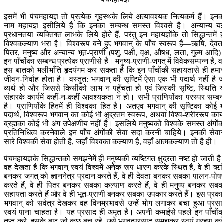
इसमें भी पंचमहायज्ञ तो प्रत्येक गृहस्थके लिये अत्यावश्यक नित्यकर्म हैं। इन
नाम महायज्ञ इसीलिये है कि इनका सम्बन्ध समस्त विश्वसे है। अन्यान्य यज
प्रधानतया व्यक्तिगत लाभके लिये होते हैं, परंतु इन महायज्ञोंके तो सिद्धान्तमें 
विश्वकल्याण भरा है। विश्वरूप बने हुए भगवान् के पाँच स्वरूप हैं—ऋषि, देवत
पितर, मनुष्य और अन्यान्य भूत-प्राणी (पशु, पक्षी, वृक्ष, औषध, लता, गुल्म आदि
इन पाँचोंका सम्बन्ध प्रत्येक प्राणीसे है। मनुष्य-प्राणी-जगत् में विवेकसम्पन्न है, 
इस बातको भलीभाँति हृदयंगम कर सकता है कि इन पाँचोंकी सहायतासे ही हमा
जीवन-निर्वाह होता है। वस्तुत: भगवान् की सृष्टिमें ऐसा एक भी पदार्थ नहीं है 
व्यर्थ हो और जिससे किसीको लाभ न पहुँचता हो एवं जिसकी सृष्टि, स्थिति 
संहारके कार्यमें कहीं-न-कहीं आवश्यकता न हो। सभी प्राणियोंका परस्पर सम्बन
है। प्राणियोंके हितमें ही विश्वका हित है। अतएव भगवान् की सृष्टिका कोई 
पदार्थ, विश्वरूप भगवान् का कोई भी क्षुद्रतम स्वरूप, अथवा विश्व-शरीररूप कार्
ब्रह्मका कोई भी अंग उपेक्षणीय नहीं है। इसलिये मनुष्यको विश्वके समस्त अंगों
प्रतिनिधित्व करनेवाले इन पाँच अंगोंकी सेवा सदा करनी चाहिये। इनकी सेवा
सारे विश्वकी सेवा होती है, जहाँ विश्वका कल्याण है, वहाँ आत्मकल्याण तो है ही।
पंचमहायज्ञके सिद्धान्तको समझनेमें ही मनुष्यकी व्यष्टिगत क्षुद्रता नष्ट हो जाती ह
वह देखता है कि भगवान् स्वयं विश्वमें अनेक रूप धारण करके स्थित हैं, वे ही ऋ
बनकर जगत् को ज्ञाननेत्र प्रदान करते हैं, वे ही देवता बनकर सबका पालन-पो
करते हैं, वे ही पितर बनकर सबका कल्याण करते हैं, वे ही मनुष्य बनकर सब
सहायता करते हैं और वे ही भूत-प्राणी बनकर सबका उपकार करते हैं। इस प्रक
भगवान् को सर्वत्र देखकर वह विनम्रभावसे उन्हें भोग लगाकर बचा हुआ प्रस
स्वयं पाना चाहता है। यह प्रसाद ही अमृत है। अपनी कमाईसे पहले इन पाँचों
तृप्त करे, इसके बाद जो कुछ बच रहे, उसे भगवत्प्रसाद समझकर स्वयं ग्रहण कर