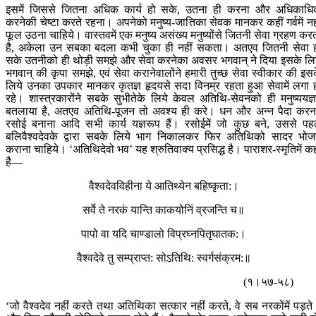
इसमें जिससे जितना अधिक कार्य हो सके, उतना ही करना और अधिकाध
करनेकी चेष्टा करते रहना। अपनेको मनुष्य-जातिका सेवक मानकर कहीं गर्वमें नह
फूल उठना चाहिये। वास्तवमें एक मनुष्य असंख्य मनुष्योंसे जितनी सेवा ग्रहण कर
है, अकेला उन सबका बदला कभी चुका ही नहीं सकता। अतएव जितनी सेवा 
सके उतनीको ही थोड़ी समझे और सेवा करनेका अवसर भगवान् ने दिया इसके लि
भगवान् की कृपा समझे, एवं सेवा करानेवालोंने हमारी तुच्छ सेवा स्वीकार की इस
लिये उनका उपकार मानकर कृतज्ञ हृदयसे सदा विनम्र रहता हुआ सेवामें लगा 
रहे। शास्त्रकारोंने सबके सुभीतेके लिये केवल अतिथि-सेवनको ही मनुष्ययज्ञम
बतलाया है, अतएव अतिथि-पूजन तो अवश्य ही करे। धन और अन्न पैदा करन
रसोई बनाना आदि सभी कार्य यज्ञरूप हैं। रसोईमें जो कुछ बने, उससे पह
बलिवैश्वदेवके द्वारा सबके लिये भाग निकालकर फिर अतिथिको सादर भो
कराना चाहिये। ‘अतिथिदेवो भव’ यह श्रुतिवाक्य प्रसिद्ध है। पाराशर-स्मृतिमें क
है—
वैश्वदेवविहीना ये आतिथ्येन बहिष्कृता:।
सर्वे ते नरकं यान्ति काकयोनिं व्रजन्ति च॥
पापो वा यदि चाण्डालो विप्रघ्नपितृघातक:।
वैश्वदेवे तु सम्प्राप्त: सोऽतिथि: स्वर्गसंक्रम:॥
(१।५७-५८)
‘जो वैश्वदेव नहीं करते तथा अतिथिका सत्कार नहीं करते, वे सब नरकोंमें पड़ते ह