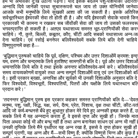
हमें भी अभावका दु:ख उठाना पड़ेगा। यदि इसके बदलेमें पशु-पक्षियोंको उदारता
अन्नादि दिये जानेकी प्रथा सुचारुरूपसे चल जाय तो उक्त योनियोंमें जानेवा
आजके सभी मनुष्योंके लिये सुखकी आशा की जा सकती है। इसके अतिरिक
सर्वभूतस्थित ईश्वरकी सेवा तो होती ही है। और यदि ईश्वरकी सेवाके भावसे कि
प्रकारकी भी कामना न रखकर सब जीवोंकी सेवा की जाय तो उसको फलस्वर
भगवत्प्राप्ति हो सकती है। अतएव यथासाध्य समस्त भूत-प्राणियोंकी सेवा कर
चाहिये। गौ, कुत्ते, बिल्ली, कबूतर, कौए, चींटी आदि सबको यथासाध्य अन्न-
देना चाहिये। एवं रसोई बननेपर बलिवैश्वदेवमें सबके लिये बलि देनी चाहिय
विष्णुपुराणमें कहा है—
‘बुद्धिमान् पुरुषको चाहिये कि पूर्व, दक्षिण, पश्चिम और उत्तर दिशाओंमें क्रमश: इन्द्
यम, वरुण और चन्द्रमाके लिये हुतशिष्ट सामग्रीसे बलि दे। पूर्व और उत्तर दिशाओंम
धन्वन्तरिके लिये बलि दे तथा इसके अनन्तर बलिवैश्वदेव-कर्म करे। बलिवैश्वदेव
समय वायव्यकोणमें वायुको तथा अन्य सम्पूर्ण दिशाओंमें वायु एवं उन दिशाओंको ब
दे। इसी प्रकार ब्रह्मा, अन्तरिक्ष और सूर्यको भी उनकी दिशाओंके अनुसार बलि द
फिर विश्वदेवों, विश्वभूतों, विश्वपतियों, पितरों और यक्षोंके लिये यथास्थान बल
प्रदान करे।’
‘तदनन्तर बुद्धिमान् पुरुष इस प्रकार कहकर समस्त प्राणियोंको बलि दे—‘देवत
मनुष्य, पशु, पक्षी, सिद्ध, यक्ष, सर्प, दैत्य, प्रेत, पिशाच, वृक्ष तथा चींटी, कीट-पत
आदि जो कर्म-बन्धनसे बँधे हुए क्षुधातुर होकर मेरे दिये हुए अन्नकी इच्छा करते हैं, 
सबके लिये मैं यह अन्नदान करता हूँ, वे इससे तृप्त और सुखी हों। जिनके मात
पिता अथवा कोई भी और बन्धु नहीं है तथा अन्न बनानेका साधन एवं अन्न भी नहीं ह
उनकी तृप्तिके लिये मैंने पृथ्वीपर यह अन्न रखा है, इससे वे तृप्त होकर सुखी हो
सम्पूर्ण प्राणी, यह अन्न और मैं—सभी विष्णु हैं; क्योंकि विष्णुसे भिन्न और कुछ है 