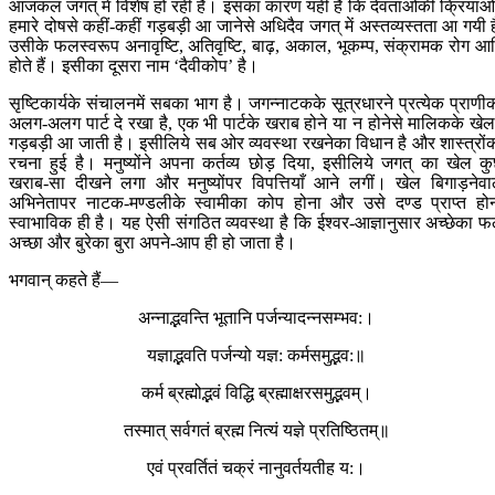
आजकल जगत् में विशेष हो रही हैं। इसका कारण यही है कि देवताओंकी क्रियाओंम
हमारे दोषसे कहीं-कहीं गड़बड़ी आ जानेसे अधिदैव जगत् में अस्तव्यस्तता आ गयी ह
उसीके फलस्वरूप अनावृष्टि, अतिवृष्टि, बाढ़, अकाल, भूकम्प, संक्रामक रोग आ
होते हैं। इसीका दूसरा नाम ‘दैवीकोप’ है।
सृष्टिकार्यके संचालनमें सबका भाग है। जगन्नाटकके सूत्रधारने प्रत्येक प्राणी
अलग-अलग पार्ट दे रखा है, एक भी पार्टके खराब होने या न होनेसे मालिकके खेलम
गड़बड़ी आ जाती है। इसीलिये सब ओर व्यवस्था रखनेका विधान है और शास्त्रों
रचना हुई है। मनुष्योंने अपना कर्तव्य छोड़ दिया, इसीलिये जगत् का खेल क
खराब-सा दीखने लगा और मनुष्योंपर विपत्तियाँ आने लगीं। खेल बिगाड़नेवा
अभिनेतापर नाटक-मण्डलीके स्वामीका कोप होना और उसे दण्ड प्राप्त हो
स्वाभाविक ही है। यह ऐसी संगठित व्यवस्था है कि ईश्वर-आज्ञानुसार अच्छेका 
अच्छा और बुरेका बुरा अपने-आप ही हो जाता है।
भगवान् कहते हैं—
अन्नाद्भवन्ति भूतानि पर्जन्यादन्नसम्भव:।
यज्ञाद्भवति पर्जन्यो यज्ञ: कर्मसमुद्भव:॥
कर्म ब्रह्मोद्भवं विद्धि ब्रह्माक्षरसमुद्भवम्।
तस्मात् सर्वगतं ब्रह्म नित्यं यज्ञे प्रतिष्ठितम्॥
एवं प्रवर्तितं चक्रं नानुवर्तयतीह य:।