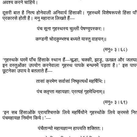
अवश्य करने चाहिये।
दूसरी बात है नित्य होनेवाली अनिवार्य हिंसाकी। गृहस्थमें विशेषरूपसे हिंसा पा
प्रकारसे होती है। मनु महाराज लिखते हैं—
पंच सूना गृहस्थस्य चुल्ली पेषण्युपस्कर:।
कण्डनी चोदकुम्भश्च बध्यते यास्तु वाहयन्॥
(मनु० ३।६८)
‘गृहस्थके घरमें पाँच हिंसाके स्थान हैं—चूल्हा, चक्की, झाड़ू, ऊखल और जलघ
इन वस्तुओंका उपयोग करनेवाला गृहस्थ पापके बन्धनमें पड़ता है।’ इस पाप
छूटनेका उपाय वे बतलाते हैं—
तासां क्रमेण सर्वासां निष्कृत्यर्थं महर्षिभि:।
पंच क्लृप्ता महायज्ञा: प्रत्यहं गृहमेधिनाम्॥
(मनु० ३।६९)
‘इन सब हिंसाओंके प्रायश्चित्तके लिये महर्षियोंने गृहस्थोंके लिये क्रमसे नित
पंचमहायज्ञ निर्माण किये।’—
पंचैतान्यो महायज्ञान्न हापयति शक्तित:।