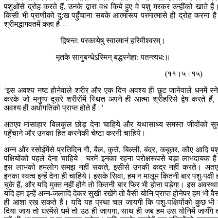
पशुओंसे द्रोह करते हैं, उनके द्वारा वध किये हुए वे पशु मरकर उन्हींको खाते हैं
किसी भी प्राणीको दु:ख पहुँचाना सबके आत्मारूप परमात्मासे ही द्रोह करना ह
श्रीमद्भागवतमें कहा है—
द्विषन्त: परकायेषु स्वात्मानं हरिमीश्वरम्।
मृतके सानुबन्धेऽस्मिन् बद्धस्नेहा: पतन्त्यध:॥
(११।५।१५)
‘इस अवश्य नष्ट होनेवाले शरीर और एक दिन अवश्य ही छूट जानेवाले धनमें स्न
करके जो मनुष्य दूसरे शरीरोंमें स्थित अपने ही आत्मा श्रीहरिसे द्वेष करते हैं, 
अवश्य ही अधोगतिको प्राप्त होते हैं।’
अतएव मांसाहार बिलकुल छोड़ देना चाहिये और यथासाध्य समस्त जीवोंको स
पहुँचाने और उनका हित करनेकी चेष्टा करनी चाहिये।
अन्न और रसोईमेंसे प्रतिदिन गौ, बैल, कुत्ते, बिल्ली, बंदर, कबूतर, कौए आदि पश
पक्षियोंको पहले देना चाहिये। घरमें इनका रहना परोक्षरूपसे बड़ा लाभदायक ह
इस लाभको हमलोग समझ नहीं सकते, इसीसे उनकी कद्र नहीं करते। अत
इनका स्वत्व इन्हें देना ही चाहिये। इसके सिवा, हम न मालूम कितनी बार पशु-पक्षी 
चुके हैं, और यदि मुक्त नहीं होंगे तो कितनी बार फिर भी होना पड़ेगा। इस अवस्थाम
यदि हम इन्हें अन्न-जलादि देकर सुखी रखेंगे तो वैसी योनि प्राप्त होनेपर हम भी वै
ही आशा रख सकते हैं। यदि यह प्रथा चल जायगी कि पशु-पक्षियोंको कुछ भी
दिया जाय तो घरमेंसे धर्म तो उठ ही जायगा, साथ ही जब हम उस योनिमें जायँगे 