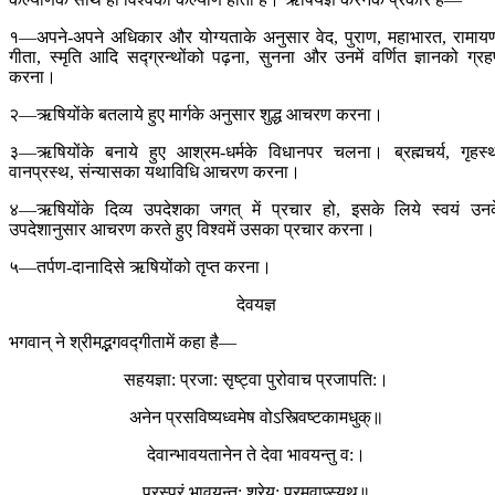
१—अपने-अपने अधिकार और योग्यताके अनुसार वेद, पुराण, महाभारत, रामाय
गीता, स्मृति आदि सद्‍ग्रन्थोंको पढ़ना, सुनना और उनमें वर्णित ज्ञानको ग्र
करना।
२—ऋषियोंके बतलाये हुए मार्गके अनुसार शुद्ध आचरण करना।
३—ऋषियोंके बनाये हुए आश्रम-धर्मके विधानपर चलना। ब्रह्मचर्य, गृहस्
वानप्रस्थ, संन्यासका यथाविधि आचरण करना।
४—ऋषियोंके दिव्य उपदेशका जगत् में प्रचार हो, इसके लिये स्वयं उन
उपदेशानुसार आचरण करते हुए विश्वमें उसका प्रचार करना।
५—तर्पण-दानादिसे ऋषियोंको तृप्त करना।
देवयज्ञ
भगवान् ने श्रीमद्भगवद्‍गीतामें कहा है—
सहयज्ञा: प्रजा: सृष्ट्वा पुरोवाच प्रजापति:।
अनेन प्रसविष्यध्वमेष वोऽस्त्विष्टकामधुक्॥
देवान्भावयतानेन ते देवा भावयन्तु व:।
परस्परं भावयन्त: श्रेय: परमवाप्स्यथ॥