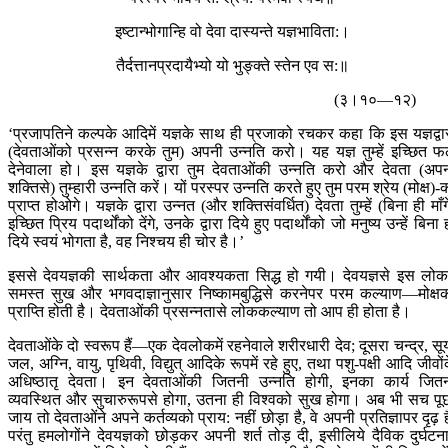
इष्टान्भोगान्हि वो देवा दास्यन्ते यज्ञभाविता:।
तैर्दत्तानप्रदायैभ्यो यो भुङ्‍क्ते स्तेन एव स:॥
(३।१०—१२)
‘प्रजापतिने कल्पके आदिमें यज्ञके साथ ही प्रजाको रचकर कहा कि इस यज्ञद्वा
(देवताओंको प्रसन्न करके तुम) अपनी उन्नति करो। यह यज्ञ तुम्हें इच्छित 
देनेवाला हो। इस यज्ञके द्वारा तुम देवताओंकी उन्नति करो और देवता (अप
शक्तिसे) तुम्हारी उन्नति करें। यों परस्पर उन्नति करते हुए तुम परम श्रेय (मोक्ष)-
प्राप्त होओगे। यज्ञके द्वारा उन्नत (और शक्तिसंवर्धित) देवता तुम्हें (बिना ही माँग
इच्छित प्रिय पदार्थोंको देंगे, उनके द्वारा दिये हुए पदार्थोंको जो मनुष्य उन्हें बिना 
दिये स्वयं भोगता है, वह निश्चय ही चोर है।’
इससे देवयज्ञकी सार्थकता और आवश्यकता सिद्ध हो गयी। देवयज्ञसे इस लोकम
समस्त सुख और भगवदाज्ञानुसार निष्कामबुद्धिसे करनेपर परम कल्याण—मोक्ष
प्राप्ति होती है। देवताओंकी प्रसन्नतासे लोककल्याण तो आप ही होता है।
देवताओंके दो स्वरूप हैं—एक देवलोकमें रहनेवाले शरीरधारी देव; दूसरा चन्द्र, सूर्
जल, अग्नि, वायु, पृथिवी, विद्युत् आदिके रूपमें रहे हुए, तथा पशु-पक्षी आदि जीवों
अधिष्ठातृ देवता। इन देवताओंकी जितनी उन्नति होगी, इनका कार्य जित
व्यवस्थित और सुचारुरूपसे होगा, उतना ही विश्वको सुख होगा। अब भी सच पू
जाय तो देवताओंने अपने कर्तव्यको प्राय: नहीं छोड़ा है, वे अपनी प्रतिज्ञापर दृढ़ है
परंतु हमलोगोंने देवयज्ञको छोड़कर अपनी शर्त तोड़ दी, इसीलिये दैविक दुर्घटना