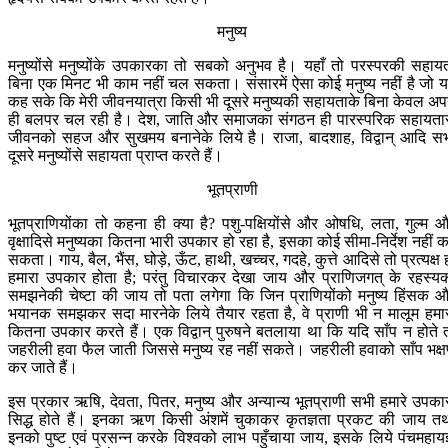
मनुष्य
मनुष्योंसे मनुष्योंके उपकारका तो सबको अनुभव है। यहाँ तो परस्परकी सहाय
बिना एक मिनट भी काम नहीं चल सकता। संसारमें ऐसा कोई मनुष्य नहीं है जो 
कह सके कि मेरी जीवनयात्रा किसी भी दूसरे मनुष्यकी सहायताके बिना केवल अप
ही बलपर चल रही है। देश, जाति और समाजका संगठन ही पारस्परिक सहायता
जीवनको सहज और सुखमय बनानेके लिये है। राजा, बादशाह, विद्वान् आदि स
दूसरे मनुष्योंसे सहायता प्राप्त करते हैं।
भूतप्राणी
भूतप्राणियोंका तो कहना ही क्या है? पशु-पक्षियोंसे और ओषधि, लता, गुल्म 
वृक्षादिसे मनुष्यका कितना भारी उपकार हो रहा है, इसका कोई सीमा-निर्देश नहीं 
सकता। गाय, बैल, भैंस, घोड़े, ऊँट, हाथी, खच्चर, गदहे, कुत्ते आदिसे तो प्रत्यक्ष 
हमारा उपकार होता है; परंतु विचारकर देखा जाय और प्राणिजगत् के रहस्य
समझनेकी चेष्टा की जाय तो पता लगेगा कि जिन प्राणियोंको मनुष्य हिंसक 
भयानक समझकर सदा मारनेके लिये तैयार रहता है, वे प्राणी भी न मालूम हमा
कितना उपकार करते हैं। एक विद्वान् पुरुषने बतलाया था कि यदि साँप न होते 
जहरीली हवा फैल जाती जिससे मनुष्य रह नहीं सकते। जहरीली हवाको साँप भक्
कर जाते हैं।
इस प्रकार ऋषि, देवता, पितर, मनुष्य और अन्यान्य भूतप्राणी सभी हमारे उपका
सिद्ध होते हैं। इनका ऋण किसी अंशमें चुकाकर कृतज्ञता प्रकट की जाय त
इनको पुष्ट एवं प्रसन्न करके विश्वको लाभ पहुँचाया जाय, इसके लिये पंचमहायज