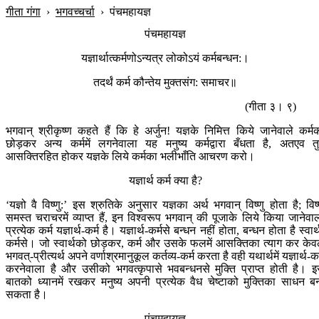
गीता गंगा
›
भगवच्चर्चा
›
पंचमहायज्ञ
पंचमहायज्ञ
यज्ञार्थात्कर्मणोऽन्यत्र लोकोऽयं कर्मबन्धन:।
तदर्थं कर्म कौन्तेय मुक्तसंग: समाचर॥
(गीता ३। ९)
भगवान् श्रीकृष्ण कहते हैं कि हे अर्जुन! यज्ञके निमित्त किये जानेवाले कर्म
छोड़कर अन्य कर्ममें लगनेवाला यह मनुष्य कर्मद्वारा बँधता है, अतएव त
आसक्तिरहित होकर यज्ञके लिये कर्मका भलीभाँति आचरण करो।
यज्ञार्थ कर्म क्या है?
‘यज्ञो वै विष्णु:’ इस श्रुतिके अनुसार यज्ञका अर्थ भगवान् विष्णु होता है; विष्
समस्त चराचरमें व्याप्त हैं, इन विश्वरूप भगवान् की पूजाके लिये किया जानेवा
प्रत्येक कर्म यज्ञार्थ-कर्म है। यज्ञार्थ-कर्मसे बन्धन नहीं होता, बन्धन होता है स्वार्
कर्मसे। जो स्वार्थको छोड़कर, कर्म और उसके फलमें आसक्तिका त्याग कर के
भगवत्-प्रीत्यर्थ अपने वर्णाश्रमानुकूल कर्तव्य-कर्म करता है वही यथार्थमें यज्ञार्थ-कर
करनेवाला है और उसीको भगवत्कृपासे भवबन्धनसे मुक्ति प्राप्त होती है। 
बातको ध्यानमें रखकर मनुष्य अपनी प्रत्येक वैध चेष्टाको मुक्तिका साधन ब
सकता है।
पंचमहायज्ञ