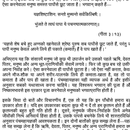
ऐसा करनेवाला मनुष्य समस्त पापोंसे छूट जाता है। भगवान् कहते हैं—
यज्ञशिष्टाशिन: सन्तो मुच्यन्ते सर्वकिल्बिषै:।
भुंजते ते त्वघं पापा ये पचन्त्यात्मकारणात्॥
(गीता ३।१३)
‘यज्ञसे शेष बचे हुए अन्नको खानेवाले श्रेष्ठ पुरुष सब पापोंसे छूट जाते हैं, परंतु 
पापी मनुष्य केवल अपने लिये ही पकाते (कमाते) हैं वे पाप खाते हैं।’
अभिप्राय यह कि संसारमें मनुष्य जो कुछ भी उपार्जन करे उसको पहले ऋषि, देवत
पितर, मनुष्य और अन्य भूत-प्राणियोंकी सेवामें लगावे। फिर जो कुछ बच रहे उसी
अपना निर्वाह करे। ऐसा करनेवाला ही पापोंसे छूटता है। जो ऐसा नहीं करता, के
अपने मौज-शौक या अपने शरीर-पालनके लिये ही कमाता-खाता है, वह तो प
कमाता है और पाप ही खाता है। पंचमहायज्ञका यही व्यापक अर्थ है और इसी
अनुसार सबको यथासाध्य करना चाहिये। यह विश्वरूप भगवान् की पूजा है 
निष्कामभावसे इस प्रकार पूजा करनेवाले मनुष्यको भगवत्प्राप्ति होती है।
इसके सिवा दो बातें और विचारणीय हैं, एक तो यह कि इन पाँचोंसे हमारा बड
उपकार होता है। यदि हम उपकारका बदला कुछ भी न दें तो हम कृतघ्न होते हैं 
कृतघ्नकी बहुत बुरी गति होती है। दूसरे, मनुष्यके जीवन-निर्वाहके लिये अनेक
जीवोंकी नित्य अनिवार्य हिंसा होती है, उसके पापसे बचनेके लिये भी शास्त्रविधि
अनुसार पंचमहायज्ञकी आवश्यकता है। इन दोनों बातोंको कुछ समझ लेना है—पह
तो यह समझ लेना है कि ऋषि, देवता, पितर, मनुष्य और अन्य प्राणियोंसे हमारा क्