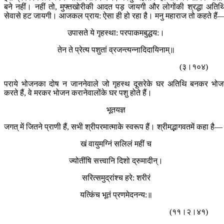
बने नहीं। नहीं तो, मुफ्तखोरीकी आदत पड़ जायगी और लोगोंकी श्रद्धा अतिथ
सेवासे हट जायगी। आजकल प्राय: ऐसा ही हो रहा है। मनु महाराज तो कहते हैं
उपासते ये गृहस्था: परपाकमबुद्धय:।
तेन ते प्रेत्य पशुतां व्रजन्त्यन्नादिदायिनाम्॥
(३।१०४)
पराये भोजनका दोष न जाननेवाले जो गृहस्थ दूसरेके घर अतिथि बनकर भो
करते हैं, वे मरकर भोजन करानेवालोंके घर पशु होते हैं।
भूतयज्ञ
जगत् में जितने प्राणी हैं, सभी श्रीपरमात्माके स्वरूप हैं। श्रीमद्भागवतमें कहा है—
खं वायुमग्निं सलिलं महीं च
ज्योतींषि सत्त्वानि दिशो द्रुमादीन्।
सरित्समुद्रांश्च हरे: शरीरं
यत्किंच भूतं प्रणमेदनन्य:॥
(११।२।४१)