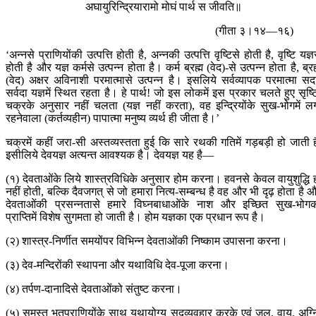
अघायुरिन्द्रियारामो मोघं पार्थ स जीवति॥
(गीता ३।१४—१६)
‘अन्नसे प्राणियोंकी उत्पत्ति होती है, अन्नकी उत्पत्ति वृष्टिसे होती है, वृष्टि यज्ञ
होती है और यज्ञ कर्मसे उत्पन्न होता है। कर्म ब्रह्म (वेद)-से उत्पन्न होता है, ब्रह
(वेद) अक्षर अविनाशी परमात्मासे उत्पन्न है। इसलिये सर्वव्यापक परमात्मा सद
सर्वदा यज्ञमें स्थित रहता है। हे पार्थ! जो इस लोकमें इस प्रकार चलते हुए सृष्ट
चक्रके अनुसार नहीं चलता (यज्ञ नहीं करता), वह इन्द्रियोंके सुख-भोगमें ल
रहनेवाला (कर्तव्यहीन) पापात्मा मनुष्य व्यर्थ ही जीता है।’
चक्रमें कहीं जरा-सी अस्तव्यस्तता हुई कि सारे रथकी गतिमें गड़बड़ी हो जाती ह
इसीलिये देवयज्ञ अत्यन्त आवश्यक है। देवयज्ञ यह है—
(१) देवताओंके लिये शास्त्रविधिके अनुसार होम करना। हवनसे केवल वायुशुद्धि 
नहीं होती, बल्कि दैवजगत् से जो हमारा नित्य-सम्बन्ध है वह और भी दृढ़ होता है 
देवताओंकी प्रसन्नतासे हमारे विघ्नबाधाओंके नाश और इच्छित सुख-भोग
प्राप्तिमें विशेष सुगमता हो जाती है। होम यज्ञका एक प्रधान रूप है।
(२) शास्त्र-निर्णीत समयोंपर विभिन्न देवताओंकी निष्काम उपासना करना।
(३) देव-मन्दिरोंकी स्थापना और यथाविधि देव-पूजा करना।
(४) तर्पण-दानादिसे देवताओंको संतुष्ट करना।
(५) समस्त भूतप्राणियोंके साथ यथायोग्य सद्‍व्यवहार करके एवं जल, वायु, अग्न