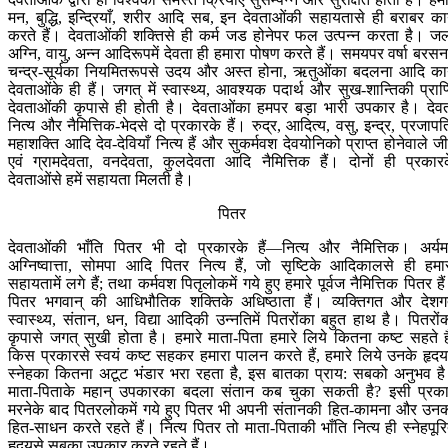
मन, बुद्धि, इन्द्रियाँ, शरीर आदि सब, इन देवताओंकी सहायतासे ही बराबर कार
करते हैं। देवताओंकी शक्तिसे ही कर्म जड होनेपर फल उत्पन्न करता है। ज
अग्नि, वायु, अन्न आदिरूपमें देवता ही हमारा पोषण करते हैं। समयपर वर्षा बरसन
चन्द्र-सूर्यका नियमितरूपसे उदय और अस्त होना, ऋतुओंका बदलना आदि कार
देवताओंके ही हैं। जगत् में स्वास्थ्य, आवश्यक पदार्थ और सुख-शान्तिकी प्राप्
देवताओंकी कृपासे ही होती है। देवताओंका हमपर बड़ा भारी उपकार है। देव
नित्य और नैमित्तिक-भेदसे दो प्रकारके हैं। रुद्र, आदित्य, वसु, इन्द्र, प्रजापत
महाशक्ति आदि देव-देवियाँ नित्य हैं और सुकर्मवश देवयोनिको प्राप्त होनेवाले ज
एवं ग्रामदेवता, वनदेवता, कुलदेवता आदि नैमित्तिक हैं। दोनों ही प्रकार
देवताओंसे हमें सहायता मिलती है।
पितर
देवताओंकी भाँति पितर भी दो प्रकारके हैं—नित्य और नैमित्तिक। अर्यम
अग्निष्वात्ता, सोमपा आदि पितर नित्य हैं, जो सृष्टिके आदिकालसे ही हमा
सहायतामें लगे हैं; तथा कर्मवश पितृलोकमें गये हुए हमारे पूर्वज नैमित्तिक पितर है
पितर भगवान् की आधिभौतिक शक्तिके अधिष्ठाता हैं। व्यक्तिगत और देश
स्वास्थ्य, संतान, धन, विद्या आदिकी उन्नतिमें पितरोंका बहुत हाथ है। पितरों
कृपासे जगत् सुखी होता है। हमारे माता-पिता हमारे लिये कितना कष्ट सहते है
किस प्रकारसे स्वयं कष्ट सहकर हमारा पालन करते हैं, हमारे लिये उनके हृदयम
स्नेहका कितना अटूट भंडार भरा रहता है, इस बातका प्राय: सबको अनुभव ह
माता-पिताके महान् उपकारका बदला संतान कब चुका सकती है? इसी प्रक
मरनेके बाद पितरलोकमें गये हुए पितर भी अपनी संतानकी हित-कामना और उन
हित-साधन करते रहते हैं। नित्य पितर तो माता-पिताकी भाँति नित्य ही स्नेहपूर
हृदयसे सबका उपकार करते रहते हैं।