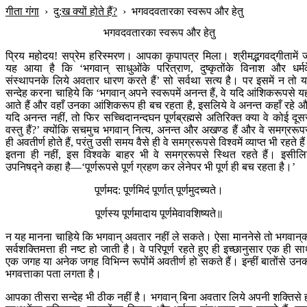
गीता गंगा
›
दु:ख क्यों होते हैं?
›
भगवदवतारका स्वरूप और हेतु
भगवदवतारका स्वरूप और हेतु
प्रिय महोदय! सप्रेम हरिस्मरण। आपका कृपापत्र मिला। श्रीमद्भगवद‍्गीतामें 
यह आया है कि ‘भगवान् साधुओंके परित्राण, दुष्कृतोंके विनाश और धर्म
संस्थापनके लिये अवतार धारण करते हैं’ सो सर्वथा सत्य है। पर इसमें न तो 
सन्देह करना चाहिये कि ‘भगवान् अपने स्वरूपमें अनन्त हैं, वे यदि आंशिकरूपसे यह
आते हैं और वहाँ उनका आंशिकरूप ही बच रहता है, इसलिये वे अनन्त कहाँ रहे 
यदि अनन्त नहीं, तो फिर सच्चिदानन्दघन पूर्णब्रह्मसे अतिरिक्त क्या वे कोई दूस
वस्तु हैं?’ क्योंकि सचमुच भगवान् नित्य, अनन्त और अखण्ड हैं और वे समग्ररूप
ही अवतीर्ण होते हैं, परंतु उसी समय वैसे ही वे समग्ररूपसे विश्वमें व्याप्त भी रहते है
इतना ही नहीं, इस विश्वके बाहर भी वे समग्ररूपसे स्थित रहते हैं। इसीलि
उपनिषद्ने कहा है—‘पूर्णरूपसे पूर्ण ग्रहण कर लेनेपर भी पूर्ण ही बच रहता है।’
पूर्णमद: पूर्णमिदं पूर्णात् पूर्णमुदच्यते।
पूर्णस्य पूर्णमादाय पूर्णमेवावशिष्यते॥
न यह मानना चाहिये कि भगवान् अवतार नहीं ले सकते। ऐसा माननेसे तो भगवान‍्
सर्वशक्तिमत्ता ही नष्ट हो जाती है। वे परिपूर्ण रहते हुए ही इच्छानुसार एक ही स
एक जगह या अनेक जगह विभिन्न रूपोंमें अवतीर्ण हो सकते हैं। इन्हीं बातोंसे उन
भगवत्ताका पता लगता है।
आपका तीसरा सन्देह भी ठीक नहीं है। भगवान् बिना अवतार लिये अपनी शक्तिसे 