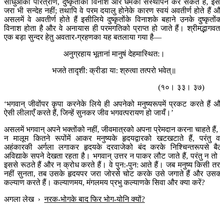
साधुओंका परित्राण, दुष्कृतोंका विनाश और धर्मका संस्थापन कर सकते हैं, इसम
जरा भी सन्देह नहीं; तथापि वे परम दयालु होनेके कारण स्वयं अवतीर्ण होते हैं 
असलमें वे अवतीर्ण होते हैं इसीलिये दुष्कृतोंके विनाशके बहाने उनके दुष्कृतों
विनाश होता है और वे अनायास ही परमगतिको प्राप्त हो जाते हैं। श्रीमद्भागवतम
एक बड़ा सुन्दर हेतु अवतार-ग्रहणका यह बतलाया गया है—
अनुग्रहाय भूतानां मानुषं देहमास्थित:।
भजते तादृशी: क्रीडा या: श्रुत्वा तत्परो भवेत्॥
(१०। ३३। ३७)
‘भगवान् जीवोंपर कृपा करनेके लिये ही अपनेको मनुष्यरूपमें प्रकट करते हैं 
ऐसी लीलाएँ करते हैं, जिन्हें सुनकर जीव भगवत्परायण हो जायँ।’
असलमें भगवान् अपने भक्तोंको नहीं, जीवमात्रको अपना प्रेमदान करना चाहते हैं, 
न मालूम कितने रूपोंमें आकर मनुष्यके हृदयद्वारको खटखटाते हैं, परंतु 
अहंकारकी अर्गला लगाकर हृदयके दरवाजेको बंद करके निश्चिन्तरूपसे बै
अविद्याके सपने देखता रहता है। भगवान् उत्तर न पाकर लौट जाते हैं, परंतु न तो 
इससे रूठते हैं और न क्रोध करते हैं। वे पुन:-पुन: आते हैं। जब मनुष्य किसी त
नहीं सुनता, तब उसके हृदयपर जरा जोरसे चोट करके उसे जगाते हैं और उस
कल्याण करते हैं। कल्याणमय, मंगलमय प्रभु कल्याणके सिवा और क्या करें?
अगला लेख
›
नरक-भोगके बाद फिर भोग-योनि क्यों?