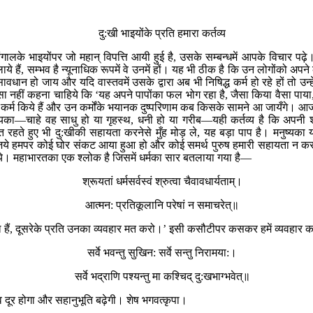
दु:खी भाइयोंके प्रति हमारा कर्तव्य
गालके भाइयोंपर जो महान् विपत्ति आयी हुई है, उसके सम्बन्धमें आपके विचार पढ
तलाये हैं, सम्भव है न्यूनाधिक रूपमें वे उनमें हों। यह भी ठीक है कि उन लोगोंको 
न हो जाय और यदि वास्तवमें उसके द्वारा अब भी निषिद्ध कर्म हो रहे हों तो उन्ह
ी ऐसा नहीं कहना चाहिये कि ‘यह अपने पापोंका फल भोग रहा है, जैसा किया वैसा पाय
से कर्म किये हैं और उन कर्मोंके भयानक दुष्परिणाम कब किसके सामने आ जायँगे। आज
्यका—चाहे वह साधु हो या गृहस्थ, धनी हो या गरीब—यही कर्तव्य है कि अपनी श
ति रहते हुए भी दु:खीकी सहायता करनेसे मुँह मोड़ ले, यह बड़ा पाप है। मनुष्यका
े हमपर कोई घोर संकट आया हुआ हो और कोई समर्थ पुरुष हमारी सहायता न करके य
ये। महाभारतका एक श्लोक है जिसमें धर्मका सार बतलाया गया है—
श्रूयतां धर्मसर्वस्वं श्रुत्वा चैवावधार्यताम्।
आत्मन: प्रतिकूलानि परेषां न समाचरेत्॥
ूल हैं, दूसरेके प्रति उनका व्यवहार मत करो।’ इसी कसौटीपर कसकर हमें व्यवहार
सर्वे भवन्तु सुखिन: सर्वे सन्तु निरामया:।
सर्वे भद्राणि पश्यन्तु मा कश्चिद् दु:खभाग्भवेत्॥
 दूर होगा और सहानुभूति बढ़ेगी। शेष भगवत्कृपा।