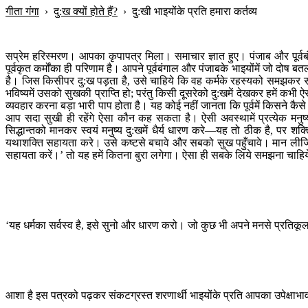
गीता गंगा
›
दु:ख क्यों होते हैं?
›
दु:खी भाइयोंके प्रति हमारा कर्तव्य
सप्रेम हरिस्मरण। आपका कृपापत्र मिला। समाचार ज्ञात हुए। पंजाब और पूर्वबं
पूर्वकृत कर्मोंका ही परिणाम है। आपने पूर्वबंगाल और पंजाबके भाइयोंमें जो दोष ब
है। जिस किसीपर दु:ख पड़ता है, उसे चाहिये कि वह कर्मके रहस्यको समझकर सावधा
भविष्यमें उसको सुखकी प्राप्ति हो; परंतु किसी दूसरेको दु:खमें देखकर हमें कभ
व्यवहार करना बड़ा भारी पाप होता है। यह कोई नहीं जानता कि पूर्वमें किसने कै
आप सदा सुखी ही रहेंगे ऐसा कौन कह सकता है। ऐसी अवस्थामें प्रत्येक मनुष
सिद्धान्तको मानकर स्वयं मनुष्य दु:खमें धैर्य धारण करे—यह तो ठीक है, पर शक्
यथाशक्ति सहायता करे। उसे कष्टसे बचावे और सबको सुख पहुँचावे। मान लीजिय
सहायता करें।’ तो यह हमें कितना बुरा लगेगा। ऐसा ही सबके लिये समझना चाहि
‘यह धर्मका सर्वस्व है, इसे सुनो और धारण करो। जो कुछ भी अपने मनसे प्रतिक
आशा है इस पत्रको पढ़कर संकटग्रस्त शरणार्थी भाइयोंके प्रति आपका उपेक्षाभाव