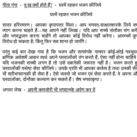
गीता गंगा
›
दु:ख क्यों होते हैं?
›
घरमें रहकर भजन कीजिये
घरमें रहकर भजन कीजिये
सादर हरिस्मरण। आपका कृपापत्र मिला। आप भगवत्-साक्षात्कारके लिये क्
त्याग करना चाहते हैं—यह आपने नहीं लिखा। यदि आप सच्चे संतोंका संग करें
और भगवद्भजन करना चाहेंगे तो आपका कोई विरोध नहीं करेगा। आरम्भमें क
विरोध हो सकता है; किंतु फिर सब शान्त हो जायँगे।
परंतु कई बार देखा गया है कि भजन और सत्संगके नामपर कोई-कोई नवयु
क्षणिक आवेशमें आकर व्यर्थ अपने घरवालोंको तंग करते हैं, ऐसा नहीं होना चाहिय
यदि भजनकी सच्ची लगन है तो उसे दबानेकी जरूरत नहीं है। भजन करते ह
घरवालोंकी यथेष्ट सेवा कीजिये। उनके प्रति भी आपका कर्तव्य है तथा उनकी से
भी श्रीभगवान‍्की ही सेवा है। ऐसे भावसे जो भजन एवं सेवा करते हैं, वे अपना 
घरवालोंका, दोनोंका कल्याण कर सकते हैं। शेष भगवत्कृपा।
अगला लेख
›
अपनी कमजोरी भी भगवान‍्के अर्पण कर दें