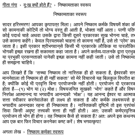
गीता गंगा
›
दु:ख क्यों होते हैं?
›
निष्कामताका स्वरूप
निष्कामताका स्वरूप
सादर हरिस्मरण! आपका कृपापत्र मिला। आपने निष्काम कर्मके विषयमें शंका क
सो कामनाकी कोटिमें तो भोग्य वस्तु ही आती है, भोक्ता नहीं आता। पत्नी पति
कोई पदार्थ चाहे अथवा उसके द्वारा किसी दूसरे प्रकारका सुख भोगना चाहे, त
उसे कामना कहेंगे। केवल प्रियतमको चाहना तो कामना नहीं है, उसे तो ‘प्रेम’ क
जाता है। इसी प्रकार श्रीभगवान‍्से किसी भी प्रकारके लौकिक या पारलौक
भोगकी इच्छा रखना ही सकामता कहा जाता है। अपने कर्तव्य-पालनके द्वारा प्रभु
या प्रभुकी प्रसन्नताको पानेकी इच्छा कामना नहीं कही जाती। उसे तो निष्काम
ही समझना चाहिये।
आप लिखते हैं कि ‘सच्चा निष्काम तो नास्तिक ही हो सकता है, ईश्वरकी सत्
माननेवाला तो निष्काम हो ही नहीं सकता’ सो मेरे विचारसे यह बिलकुल विपरीत ब
है; क्योंकि कोई भी प्रवृत्ति बिना प्रयोजनके नहीं होती। प्रयोजन दो प्रकार
होता है—(१) भोग या (२) मोक्ष। विषयजनित सुखको ‘भोग’ कहते हैं और विष
निरपेक्ष आत्मानन्द या भगवदीय आनन्दको ‘मोक्ष’। यह आनन्द ईश्वर या आत्मा
सत्ता स्वीकार करनेवालेका ही लक्ष्य हो सकता है और कर्मके लक्ष्यरूपसे 
भगवदीय आनन्दका रहना ही निष्कामता है। नास्तिककी दृष्टिमें तो इस प्रपंच
सिवा किसी अदृष्ट तत्त्वकी सत्ता ही नहीं होती। अत: उसकी कर्मप्रवृत्ति
प्रयोजन तो भोग ही होगा। वह निष्काम कैसे हो सकता है? अत: अपने इस कथन
आप एक बार फिर विचार करनेका कष्ट करें। शेष भगवत्कृपा!
अगला लेख
›
निष्काम कर्मका स्वरूप