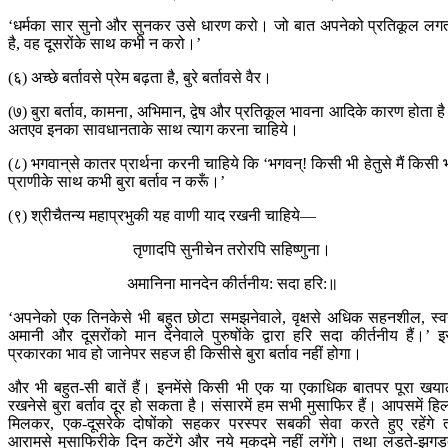
‘धर्मका सार सुनो और सुनकर उसे धारण करो। जो बात अपनेको प्रतिकूल लग
है, वह दूसरोंके साथ कभी न करो।’
(६) अच्छे बर्तावसे प्रेम बढ़ता है, बुरे बर्तावसे वैर।
(७) बुरा बर्ताव, कामना, अभिमान, द्वेष और प्रतिकूल भावना आदिके कारण होता ह
अतएव इनका सावधानताके साथ त्याग करना चाहिये।
(८) भगवान‍्से कातर प्रार्थना करनी चाहिये कि ‘भगवन्! किसी भी हेतुसे मैं किसी 
प्राणीके साथ कभी बुरा बर्ताव न करूँ।’
(९) श्रीचैतन्य महाप्रभुकी यह वाणी याद रखनी चाहिये—
तृणादपि सुनीचेन तरोरपि सहिष्णुना।
अमानिना मानदेन कीर्तनीय: सदा हरि:॥
‘अपनेको एक तिनकेसे भी बहुत छोटा समझनेवाले, वृक्षसे अधिक सहनशील, स्व
अमानी और दूसरोंको मान देनेवाले पुरुषोंके द्वारा हरि सदा कीर्तनीय हैं।’ 
प्रकारका भाव हो जानेपर सहज ही किसीसे बुरा बर्ताव नहीं होगा।
और भी बहुत-सी बातें हैं। इनमेंसे किसी भी एक या एकाधिक बातपर पूरा खय
रखनेसे बुरा बर्ताव दूर हो सकता है। संसारमें हम सभी मुसाफिर हैं। आपसमें हि
मिलकर, एक-दूसरेके दोषोंको सहकर परस्पर सबकी सेवा करते हुए रहेंगे 
आरामसे मुसाफिरीके दिन कटेंगे और नये मुकदमे नहीं लगेंगे। तथा लड़ते-झगड़