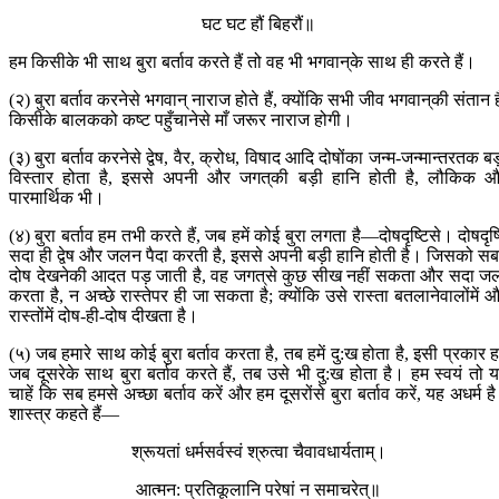
घट घट हौं बिहरौं॥
हम किसीके भी साथ बुरा बर्ताव करते हैं तो वह भी भगवान‍्के साथ ही करते हैं।
(२) बुरा बर्ताव करनेसे भगवान् नाराज होते हैं, क्योंकि सभी जीव भगवान‍्की संतान है
किसीके बालकको कष्ट पहुँचानेसे माँ जरूर नाराज होगी।
(३) बुरा बर्ताव करनेसे द्वेष, वैर, क्रोध, विषाद आदि दोषोंका जन्म-जन्मान्तरतक बड
विस्तार होता है, इससे अपनी और जगत‍्की बड़ी हानि होती है, लौकिक 
पारमार्थिक भी।
(४) बुरा बर्ताव हम तभी करते हैं, जब हमें कोई बुरा लगता है—दोषदृष्टिसे। दोषदृष्
सदा ही द्वेष और जलन पैदा करती है, इससे अपनी बड़ी हानि होती है। जिसको सबम
दोष देखनेकी आदत पड़ जाती है, वह जगत‍्से कुछ सीख नहीं सकता और सदा ज
करता है, न अच्छे रास्तेपर ही जा सकता है; क्योंकि उसे रास्ता बतलानेवालोंमें 
रास्तोंमें दोष-ही-दोष दीखता है।
(५) जब हमारे साथ कोई बुरा बर्ताव करता है, तब हमें दु:ख होता है, इसी प्रकार 
जब दूसरेके साथ बुरा बर्ताव करते हैं, तब उसे भी दु:ख होता है। हम स्वयं तो 
चाहें कि सब हमसे अच्छा बर्ताव करें और हम दूसरोंसे बुरा बर्ताव करें, यह अधर्म ह
शास्त्र कहते हैं—
श्रूयतां धर्मसर्वस्वं श्रुत्वा चैवावधार्यताम्।
आत्मन: प्रतिकूलानि परेषां न समाचरेत्॥