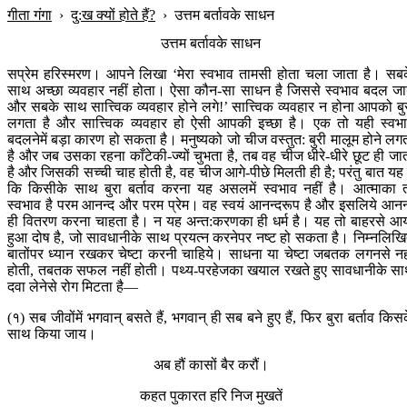
गीता गंगा
›
दु:ख क्यों होते हैं?
›
उत्तम बर्तावके साधन
उत्तम बर्तावके साधन
सप्रेम हरिस्मरण। आपने लिखा ‘मेरा स्वभाव तामसी होता चला जाता है। सब
साथ अच्छा व्यवहार नहीं होता। ऐसा कौन-सा साधन है जिससे स्वभाव बदल ज
और सबके साथ सात्त्विक व्यवहार होने लगे!’ सात्त्विक व्यवहार न होना आपको बु
लगता है और सात्त्विक व्यवहार हो ऐसी आपकी इच्छा है। एक तो यही स्वभ
बदलनेमें बड़ा कारण हो सकता है। मनुष्यको जो चीज वस्तुत: बुरी मालूम होने लग
है और जब उसका रहना काँटेकी-ज्यों चुभता है, तब वह चीज धीरे-धीरे छूट ही जा
है और जिसकी सच्ची चाह होती है, वह चीज आगे-पीछे मिलती ही है; परंतु बात यह 
कि किसीके साथ बुरा बर्ताव करना यह असलमें स्वभाव नहीं है। आत्माका 
स्वभाव है परम आनन्द और परम प्रेम। वह स्वयं आनन्दरूप है और इसलिये आनन
ही वितरण करना चाहता है। न यह अन्त:करणका ही धर्म है। यह तो बाहरसे आ
हुआ दोष है, जो सावधानीके साथ प्रयत्न करनेपर नष्ट हो सकता है। निम्नलिख
बातोंपर ध्यान रखकर चेष्टा करनी चाहिये। साधना या चेष्टा जबतक लगनसे नह
होती, तबतक सफल नहीं होती। पथ्य-परहेजका खयाल रखते हुए सावधानीके स
दवा लेनेसे रोग मिटता है—
(१) सब जीवोंमें भगवान् बसते हैं, भगवान् ही सब बने हुए हैं, फिर बुरा बर्ताव किस
साथ किया जाय।
अब हौं कासों बैर करौं।
कहत पुकारत हरि निज मुखतें