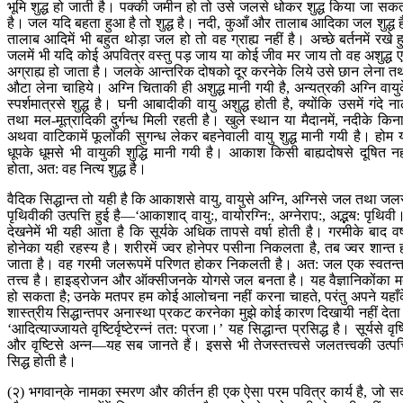
भूमि शुद्ध हो जाती है। पक्‍की जमीन हो तो उसे जलसे धोकर शुद्ध किया जा सक
है। जल यदि बहता हुआ है तो शुद्ध है। नदी, कुआँ और तालाब आदिका जल शुद्ध ह
तालाब आदिमें भी बहुत थोड़ा जल हो तो वह ग्राह्य नहीं है। अच्छे बर्तनमें रखे ह
जलमें भी यदि कोई अपवित्र वस्तु पड़ जाय या कोई जीव मर जाय तो वह अशुद्ध ए
अग्राह्य हो जाता है। जलके आन्तरिक दोषको दूर करनेके लिये उसे छान लेना त
औटा लेना चाहिये। अग्नि चिताकी ही अशुद्ध मानी गयी है, अन्यत्रकी अग्नि वायु
स्पर्शमात्रसे शुद्ध है। घनी आबादीकी वायु अशुद्ध होती है, क्योंकि उसमें गंदे ना
तथा मल-मूत्रादिकी दुर्गन्ध मिली रहती है। खुले स्थान या मैदानमें, नदीके किना
अथवा वाटिकामें फूलोंकी सुगन्ध लेकर बहनेवाली वायु शुद्ध मानी गयी है। होम 
धूपके धूमसे भी वायुकी शुद्धि मानी गयी है। आकाश किसी बाह्यदोषसे दूषित नह
होता, अत: वह नित्य शुद्ध है।
वैदिक सिद्धान्त तो यही है कि आकाशसे वायु, वायुसे अग्नि, अग्निसे जल तथा जल
पृथिवीकी उत्पत्ति हुई है—‘आकाशाद् वायु:, वायोरग्नि:, अग्नेराप:, अद्भॺ: पृथिवी
देखनेमें भी यही आता है कि सूर्यके अधिक तापसे वर्षा होती है। गरमीके बाद वर्
होनेका यही रहस्य है। शरीरमें ज्वर होनेपर पसीना निकलता है, तब ज्वर शान्त 
जाता है। वह गरमी जलरूपमें परिणत होकर निकलती है। अत: जल एक स्वतन्त
तत्त्व है। हाइड्रोजन और ऑक्सीजनके योगसे जल बनता है। यह वैज्ञानिकोंका 
हो सकता है; उनके मतपर हम कोई आलोचना नहीं करना चाहते, परंतु अपने यहाँ
शास्त्रीय सिद्धान्तपर अनास्था प्रकट करनेका मुझे कोई कारण दिखायी नहीं देत
‘आदित्याज्जायते वृष्टिर्वृष्टेरन्नं तत: प्रजा।’ यह सिद्धान्त प्रसिद्ध है। सूर्यसे वृष्
और वृष्टिसे अन्न—यह सब जानते हैं। इससे भी तेजस्तत्त्वसे जलतत्त्वकी उत्पत्
सिद्ध होती है।
(२) भगवान‍्के नामका स्मरण और कीर्तन ही एक ऐसा परम पवित्र कार्य है, जो स