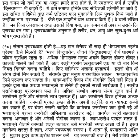
इस समय जो कर्म शुभ या अशुभ हमारे द्वारा होते हैं, वे स्वतन्त्र कर्म हैं उन्हीं
‘क्रियमाण’ भी कहते हैं। ये कर्म समाप्त होनेके बाद संचितकी श्रेणीमें आ जाते है
इस संचित राशिमेंसे कुछ कर्म छाँटकर फल भुगतानेके लिये पृथक् किये जाते है
उन्हींका नाम ‘प्रारब्ध’ है। जैसे एक आदमीने चार अपराध किये हैं। वे चारों संचितम
हैं। जब जिस अपराधका दण्ड उसको दिया गया, उस समय वही अपराध उसके लि
प्रारब्ध बन गया। प्रारब्धकर्मके अनुसार ही शरीर, धन, आयु और सुख-दु:ख आ
भोग प्राप्त होते हैं।
(१०) संतान प्रारब्धवश होती है—यह मान लेनेपर भी सदा ही भोगपरायण रहने
प्रेरणा कैसे मिलती है? ‘मरणं विन्दुपातेन, जीवनं विन्दुधारणात्’ वीर्य-धारणसे 
जीवन सुरक्षित रहता है। अधिक भोगासक्त मनुष्य क्षयके शिकार होकर शीघ्र 
कालके गालमें चले जाते हैं, अत: स्त्री-प्रसंग ऋतुकालमें एक या दो बार कि
नियत दिनको करना चाहिये। फिर महीनेभर अखण्ड ब्रह्मचर्य। इससे भोग 
संयम दोनों निभ सकते हैं। संयमके द्वारा मनुष्य पारमार्थिक साधन—भगवत्प्राप्ति
लिये प्रयत्न कर सकता है। मानव-शरीर केवल भोग भोगनेके लिये नहीं मिला ह
इसके द्वारा मोक्ष अथवा भगवान‍्को पा लेनेमें ही इसकी सच्ची सार्थकता है। स्त्री
प्राप्तिमात्र प्रारब्धका फल है। अधिक सम्भोग अथवा संयम नूतन कर्म है
सम्भोगसे हानि और संयमसे लाभ प्रत्यक्ष हैं। अत: सम्भोगसे विरत होनेका अभ्य
करना चाहिये। कामकी प्रबल इच्छा होनेपर अपनी स्त्रीके साथ न्यायत: सम्भ
कर सकते हैं, पर चेष्टा रखनी चाहिये कि कामेच्छा उत्तरोत्तर कम होती रहे 
भगवान‍्को प्राप्त करनेकी अभिलाषा उत्तरोत्तर बढ़े। अनर्गल स्त्री-सहवासा
करना अनाचार है और अनेकों रोगोंका कारण है। काम-क्रोध प्रबल शत्रु है
भगवान‍्ने गीतामें कामको शत्रु बताकर उसे मारनेकी स्पष्ट आज्ञा दी है। इस
मारनेका शस्त्र है ज्ञान, अपने स्वरूपका स्मरण। मैं आत्मा हूँ, परमात्मासे अभिन
हूँ। मुझपर क्षुद्र काम-क्रोध शासन करें—यह लज्जाकी बात है। मेरी शक्ति अम