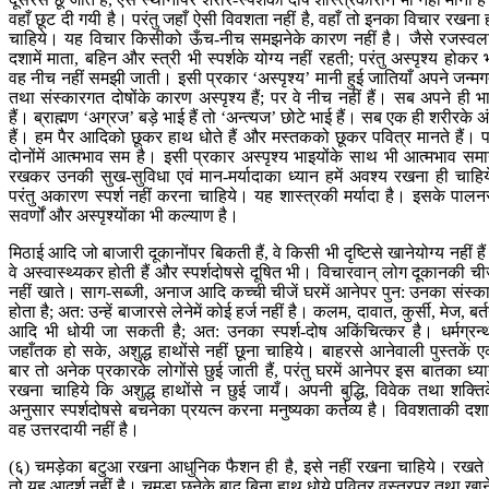
वहाँ छूट दी गयी है। परंतु जहाँ ऐसी विवशता नहीं है, वहाँ तो इनका विचार रखना 
चाहिये। यह विचार किसीको ऊँच-नीच समझनेके कारण नहीं है। जैसे रजस्वल
दशामें माता, बहिन और स्त्री भी स्पर्शके योग्य नहीं रहती; परंतु अस्पृश्य होकर 
वह नीच नहीं समझी जाती। इसी प्रकार ‘अस्पृश्य’ मानी हुई जातियाँ अपने जन्म
तथा संस्कारगत दोषोंके कारण अस्पृश्य हैं; पर वे नीच नहीं हैं। सब अपने ही भ
हैं। ब्राह्मण ‘अग्रज’ बड़े भाई हैं तो ‘अन्त्यज’ छोटे भाई हैं। सब एक ही शरीरके अ
हैं। हम पैर आदिको छूकर हाथ धोते हैं और मस्तकको छूकर पवित्र मानते हैं। 
दोनोंमें आत्मभाव सम है। इसी प्रकार अस्पृश्य भाइयोंके साथ भी आत्मभाव सम
रखकर उनकी सुख-सुविधा एवं मान-मर्यादाका ध्यान हमें अवश्य रखना ही चाहिय
परंतु अकारण स्पर्श नहीं करना चाहिये। यह शास्त्रकी मर्यादा है। इसके पालन
सवर्णों और अस्पृश्योंका भी कल्याण है।
मिठाई आदि जो बाजारी दूकानोंपर बिकती हैं, वे किसी भी दृष्टिसे खानेयोग्य नहीं है
वे अस्वास्थ्यकर होती हैं और स्पर्शदोषसे दूषित भी। विचारवान् लोग दूकानकी चीज
नहीं खाते। साग-सब्जी, अनाज आदि कच्ची चीजें घरमें आनेपर पुन: उनका संस्क
होता है; अत: उन्हें बाजारसे लेनेमें कोई हर्ज नहीं है। कलम, दावात, कुर्सी, मेज, बर्
आदि भी धोयी जा सकती है; अत: उनका स्पर्श-दोष अकिंचित्कर है। धर्मग्रन्
जहाँतक हो सके, अशुद्ध हाथोंसे नहीं छूना चाहिये। बाहरसे आनेवाली पुस्तकें 
बार तो अनेक प्रकारके लोगोंसे छुई जाती हैं, परंतु घरमें आनेपर इस बातका ध्य
रखना चाहिये कि अशुद्ध हाथोंसे न छुई जायँ। अपनी बुद्धि, विवेक तथा शक्ति
अनुसार स्पर्शदोषसे बचनेका प्रयत्न करना मनुष्यका कर्तव्य है। विवशताकी दशाम
वह उत्तरदायी नहीं है।
(६) चमड़ेका बटुआ रखना आधुनिक फैशन ही है, इसे नहीं रखना चाहिये। रखते ह
तो यह आदर्श नहीं है। चमड़ा छूनेके बाद बिना हाथ धोये पवित्र वस्त्रपर तथा खान