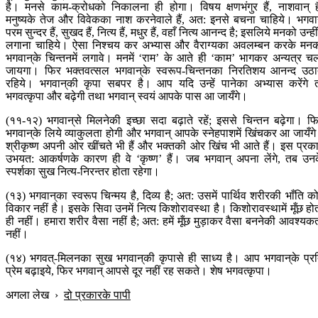
है। मनसे काम-क्रोधको निकालना ही होगा। विषय क्षणभंगुर हैं, नाशवान् है
मनुष्यके तेज और विवेकका नाश करनेवाले हैं, अत: इनसे बचना चाहिये। भगवा
परम सुन्दर हैं, सुखद हैं, नित्य हैं, मधुर हैं, वहाँ नित्य आनन्द है; इसलिये मनको उन्हींम
लगाना चाहिये। ऐसा निश्चय कर अभ्यास और वैराग्यका अवलम्बन करके मन
भगवान‍्के चिन्तनमें लगावे। मनमें ‘राम’ के आते ही ‘काम’ भागकर अन्यत्र च
जायगा। फिर भक्तवत्सल भगवान‍्के स्वरूप-चिन्तनका निरतिशय आनन्द उठा
रहिये। भगवान‍्की कृपा सबपर है। आप यदि उन्हें पानेका अभ्यास करेंगे 
भगवत्कृपा और बढ़ेगी तथा भगवान् स्वयं आपके पास आ जायँगे।
(११-१२) भगवान‍्से मिलनेकी इच्छा सदा बढ़ाते रहें; इससे चिन्तन बढ़ेगा। फ
भगवान‍्के लिये व्याकुलता होगी और भगवान् आपके स्नेहपाशमें खिंचकर आ जायँग
श्रीकृष्ण अपनी ओर खींचते भी हैं और भक्तकी ओर खिंच भी आते हैं। इस प्रक
उभयत: आकर्षणके कारण ही वे ‘कृष्ण’ हैं। जब भगवान् अपना लेंगे, तब उन
स्पर्शका सुख नित्य-निरन्तर होता रहेगा।
(१३) भगवान‍्का स्वरूप चिन्मय है, दिव्य है; अत: उसमें पार्थिव शरीरकी भाँति क
विकार नहीं है। इसके सिवा उनमें नित्य किशोरावस्था है। किशोरावस्थामें मूँछ हो
ही नहीं। हमारा शरीर वैसा नहीं है; अत: हमें मूँछ मुड़ाकर वैसा बननेकी आवश्यक
नहीं।
(१४) भगवत्-मिलनका सुख भगवान‍्की कृपासे ही साध्य है। आप भगवान‍्के प्र
प्रेम बढ़ाइये, फिर भगवान् आपसे दूर नहीं रह सकते। शेष भगवत्कृपा।
अगला लेख
›
दो प्रकारके पापी