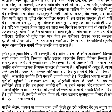
जाता है। अन्त:शुद्धि तो भावसे होती है। आपके मनमें राग, द्वेष, ईर्ष्या, काम, क्रो
लोभ, मोह, मद, मात्सर्य, अहंकार आदि दोष न हों और दया, सत्य, प्रेम, परोपका
क्षमा, सरलता आदिके भाव बढ़ने लगें तो समझना चाहिये कि आप भीतरसे भी शुद
हैं। शरीरके भीतर केवल मल-मूत्र ही नहीं—अस्थि, मज्जा, मेद, रक्त, पीब, क
पित्त आदि बहुत-से दूषित और अपवित्र पदार्थ हैं, इन सबका समुदाय ही तो शर
है। ‘मलायत्तं बलं पुंसाम्’ इस वैद्यकके वचनानुसार मनुष्यका बल मलके ही अध
है। यदि आप जुलाब लेकर सारा-का-सारा मल गिरानेका प्रयत्न करें तो आपके लि
उठकर खड़ा होना भी कठिन हो जायगा। बाह्य शुद्धि या शौचाचारका फल यही है 
शरीरगत दोषोंपर भी दृष्टि जाय और फिर इस शरीरको दोषका आगार समझ
इसकी ओरसे राग और ममता हट जाय। इसमें आसक्ति न रहे। देहासक्तिसे छूटने
मनुष्य आध्यात्मिक मार्गमें शीघ्र उन्नति कर सकता है।
(५) छूआछूतका विचार भी शास्त्रीय है। कौन पवित्र है कौन अपवित्र? किस
स्पर्श करना चाहिये किसका नहीं? इसपर शास्त्रोंमें विशद विवेचन मिलता ह
शास्त्रकार महर्षियोंने इसको माना और महत्त्व दिया है, अत: हमें भी मानना चाहिय
क्योंकि कर्तव्याकर्तव्यके निर्णयमें शास्त्र ही प्रमाण हैं। मक्खियाँ भी अशुद्ध हैं, अत
उन्हें उड़ा दिया जाता है। अस्पतालोंमें जालीदार किवाड़ लगते हैं, जिससे मक्खियाँ
पहुँचें। मच्छरोंसे बचनेके लिये मसहरी लगायी जाती है। बिल्लीको भगाया जाता ह
चूहोंको चूहेदानीमें पकड़कर घरसे दूर छोड़नेकी चेष्टा की जाती है—यह 
इसीलिये होता है कि हम इनके स्पर्शसे बचें। ये हमारे भोजन और वस्त्रको अप
स्पर्शसे दूषित न करें। इतनेपर भी उनसे जो स्पर्श हो जाता है, उसके लिये हम वि
हैं। वहाँ विवश हैं, इसलिये सर्वत्र विवश हों, जान-बूझकर छूआछूतका विचार ही छो
दें—ऐसा मानना भ्रम है।
गाड़ीमें, मेलेमें, जहाज या नावपर तथा लंबी बिछी हुई दरी आदिपर बैठे हुए मनुष्य ए
दूसरेसे छू जाते हैं, ऐसे स्थानोंपर शरीर-स्पर्शका दोष शास्त्रकारोंने भी नहीं माना ह