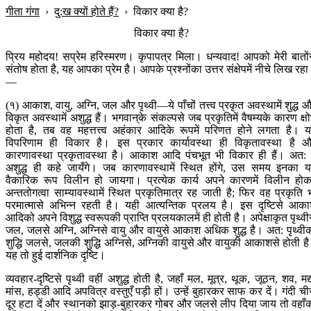
गीता गंगा
›
दु:ख क्यों होते हैं?
›
विकार क्या है?
विकार क्या है?
प्रिय महोदय! सप्रेम हरिस्मरण। कृपापत्र मिला। धन्यवाद! आपको मेरी बातों
संतोष होता है, यह आपका प्रेम है। आपके प्रश्नोंका उत्तर संक्षेपमें नीचे लिख रहा ह
—
(१) आकाश, वायु, अग्नि, जल और पृथ्वी—ये पाँचों तत्त्व प्रकृत अवस्थामें शुद्ध 
विकृत अवस्थामें अशुद्ध हैं। भगवान‍्के संकल्पसे जब प्रकृतिमें वैषम्यके कारण क्ष
होता है, तब वह महत्तत्त्व अहंकार आदिके रूपमें परिणत होने लगता है। 
विपरिणाम ही विकार है। इस प्रकार कार्यावस्था ही विकृतावस्था है 
कारणावस्था प्रकृतावस्था है। आकाश आदि पंचभूत भी विकार ही हैं। अत: 
अशुद्ध ही कहे जायँगे। जब कारणावस्थामें स्थित होंगे, उस समय इनका 
वैकारिक रूप विलीन हो जायगा। प्रत्येक कार्य अपने कारणमें विलीन हो
अन्ततोगत्वा साम्यावस्थामें स्थित प्रकृतिमात्र रह जाती है; फिर वह प्रकृति 
परमात्मासे अभिन्न रहती है। यही आत्यन्तिक प्रलय है। इस दृष्टिसे आक
आदिको अपने विशुद्ध स्वरूपकी प्राप्ति प्रलयकालमें ही होती है। अपेक्षाकृत पृथ्वी
जल, जलसे अग्नि, अग्निसे वायु और वायुसे आकाश अधिक शुद्ध है। अत: पृथ्वी
शुद्धि जलसे, जलकी शुद्धि अग्निसे, अग्निकी वायुसे और वायुकी आकाशसे होती ह
यह तो हुई दार्शनिक दृष्टि।
व्यवहार-दृष्टिसे पृथ्वी वहीं अशुद्ध होती है, जहाँ मल, मूत्र, थूक, जूठन, शव, मद्
मांस, हड्डी आदि अपवित्र वस्तुएँ पड़ी हों। उन्हें बुहारकर साफ कर दें। गंदी चीज
दूर हटा दें और स्थानको झाड़-बुहारकर गोबर और जलसे लीप दिया जाय तो वहाँ