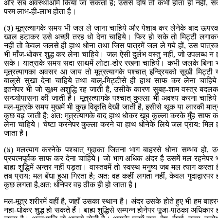
और सब अवस्थाओंमें किया जा सकता है; उससे दोष तो कभी होता ही नहीं, स
परम लाभ-ही-लाभ होता है।
(३) मूत्रत्यागके समय भी जल ले जाना चाहिये और पेशाब कर लेनेके बाद ऊपर
खाल हटाकर उसे अच्छी तरह धो देना चाहिये। फिर हो सके तो मिट्टी लगाक
नहीं तो केवल जलसे ही हाथ धोना तथा जिस पात्रमें जल ले गये हों, उस पात्र
भी माँज-धोकर शुद्ध कर लेना चाहिये। जल ऐसी दुर्लभ वस्तु नहीं, जो उपलब्ध न 
सके। यात्राके समय सदा साथमें लोटा-डोर रखना चाहिये। कभी जलके बिना 
मूत्रत्यागका अवसर आ जाय तो मूत्रत्यागके पश्चात् इन्द्रियको सूखी मिट्टी 
बालूसे सुखा देना चाहिये तथा बालू-मिट्टीसे ही हाथ साफ कर लेना चाहिय
इतनेपर भी जो सूक्ष्म अशुद्धि रह जाती है, उसीके कारण सुबह-शाम वस्त्र बदल
सन्ध्योपासना की जाती है। मूत्रत्यागके पश्चात् कुल्ला भी अवश्य करना चाहिय
मल-मूत्रके समय मुखमें भी कुछ विकृति देखी जाती है, इसीसे थूक या लारकी मात्
कुछ बढ़ जाती है; अत: मूत्रत्यागके बाद हाथ धोकर खूब कुल्ला करके मुँह साफ 
लेना चाहिये। चेष्टा करनेपर कुल्ला करने या हाथ धोनेके लिये जल प्राय: मिल 
जाता है।
(४) मलत्याग करनेके पश्चात् गुदाका जितना भाग बाहरसे धोना सम्भव हो, उ
प्रयत्नपूर्वक साफ कर देना चाहिये। जो भाग अधिक अंदर है उसमें मल रहनेपर 
बाह्य शुद्धिमें अन्तर नहीं पड़ता। वास्तवमें तो स्वस्थ मनुष्य जब मल त्याग करता ह
तब प्राय: मल बँधा हुआ गिरता है; अत: वह कहीं लगता नहीं, केवल गुदाद्वारपर 
कुछ लगता है,अत: धोनेपर वह ठीक ही हो जाता है।
मल-मूत्र शरीरमें वहीं है, जहाँ उसका स्थान है। अंदर उसके होते हुए भी हम बाहर
नहा-धोकर शुद्ध हो सकते हैं। बाह्य शुद्धिसे सम्पन्न होनेपर पूजा-पाठका अधिकार 