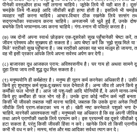
पीनेकी वस्तुओंपर हाथ नहीं लगाना चाहिये। जूतेके लिये भी यही बात है। दूसर
चमड़ेके लिये गौ-बछड़े आदि जीवोंकी बड़ी हत्या होती है। इसलिये भी चमड़े
व्यवहार नहीं करना चाहिये। आचार-विचार ठीक रखनेके लिये सत्संग त
सद‍्ग्रन्थोंका स्वाध्याय करना चाहिये। अनजानमें जो भूलें हुई हैं, उनके दोष
बचनेके लिये भगवन्नाम-जप करना चाहिये। गंगा-स्नान भी पवित्र करता है।
(७) जब दोनों अपना स्वार्थ छोड़कर एक-दूसरेको सुख पहुँचानेकी चेष्टा करें, 
जीवन प्रेममय और सुखमय हो सकता है। आप चेष्टा करें कि ‘मुझे सुख मिले या
मिले’ स्त्रीको सुख पहुँचाना है। जब स्त्रीको आपका यह भाव मालूम हो जायगा, 
वह भी इसी प्रकार आपके लिये अपना सर्वस्व अर्पण कर देगी।
(८) बाजारका दूध आजकल प्राय: अविश्वसनीय है। घर गाय हो अथवा सामने द
दुहा लिया जाय तभी शुद्ध दूध मिल सकता है।
(९) मनुष्ययोनि ही कर्मक्षेत्र है। मनुष्य ही नूतन कर्म करनेका अधिकारी है। उसी
किये हुए शुभाशुभ कर्म सुख-दु:खरूप फल देनेवाले हैं। अन्य जीव तो अपने किये ह
कर्मोंका फल भोगते हैं। आज जो पशु-पक्षी आदि योनियोंमें हैं, वे अपने मानव-जन्मम
किये हुए कर्मोंका ही फल भोग रहे हैं। उनके द्वारा कोई नवीन कर्म नहीं बनत
किसी भी जीवको तबतक नहीं मारना चाहिये, जबतक कि उसके द्वारा अनेक निर्द
जीवोंके लिये प्राण-संकटका भय न हो। खेती नष्ट करनेवाले पशुको भगा दे
चाहिये, मारनेकी आवश्यकता नहीं। मनुष्यको यह अधिकार है कि वह अपनी जीवि
तथा अपने प्राणोंकी रक्षाके लिये प्रयत्न करे। इस प्रयत्नमें वह दूसरे जीवोंको द
हटा सकता है, परंतु किसी जीवकी हिंसा न करे। खानेके लिये तो किसी प्राणी
कभी भी वध न करे। मत्स्य, मांस और मद्य आदिका सर्वथा त्याग कर दे।