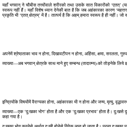
यहाँ भगवान् ने चौबीस तत्त्वोंवाले शरीरको तथा उसके सात विकारोंको ‘एतत्’ (यह)
स्वरूप नहीं हैं। यहाँ विशेष ध्यान देनेकी बात है कि जब अहंकारका कारण ‘महत्तत्त
प्रकृति भी ‘एतत् क्षेत्रम्’ में है। तात्पर्य है कि अहम् हमारा स्वरूप है ही 
अपनेमें श्रेष्ठताका भाव न होना, दिखावटीपन न होना, अहिंसा, क्षमा, सरलता, गुर
व्याख्या—अब भगवान् क्षेत्रके साथ माने हुए सम्बन्ध (तादात्म्य)-को तोड़नेके लिये 
इन्द्रियोंके विषयोंमें वैराग्यका होना, अहंकारका भी न होना और जन्म, मृत्यु, वृद्धा
व्याख्या—एक ‘दु:खका भोग’ होता है और एक ‘दु:खका प्रभाव’ होता है। दु:खसे 
कहा गया है।
दु:खका भोग करनेसे अर्थात् दु:खी होनेसे विवेक लुप्त हो जाता है। परन्तु दु:खका