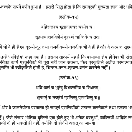
-तत्त्वके रूपमें वर्णन हुआ है। इससे सिद्ध होता है कि समग्रकी मुख्यता ज्ञान और भक्ति
(श्लोक-१५)
बहिरन्तश्च भूताना‍मचरं चरमेव च।
सूक्ष्मत्वात्तदविज्ञेयं दूरस्थं चान्तिके च तत्॥
ें भी वे ही हैं एवं दूर-से-दूर तथा नजदीक-से-नजदीक भी वे ही हैं और वे अत्यन्त सूक्ष्
 उन्हें ‘अविज्ञेय’ कहा गया है। इसका तात्पर्य यह है कि परमात्मा ज्ञेय होनेपर भी संसा
 हैं। प्रकृतिका कार्य प्रकृतिको भी पूरा नहीं जान सकता, फिर प्रकृतिसे अतीत परम
प्राप्ति भी स्वीकृतिसे होती है, चिन्तन-मनन-श्रवण-वर्णन करनेसे नहीं।
(श्लोक-१६)
अविभक्तं च भूतेषु विभक्तमिव च स्थितम्।
भूतभर्तृ च तज्ज्ञेयं ग्रसिष्णु प्रभविष्णु च॥
ित हैं और वे जाननेयोग्य परमात्मा ही सम्पूर्ण प्राणियोंको उत्पन्न करनेवाले तथा उन
। जैसे संसार भौतिक दृष्टिसे एक होते हुए भी अनेक वस्तुओं, व्यक्तियों आदिके रूपमें
ा कभी दो हो सकती ही नहीं, क्योंकि दो होनेसे असत् आ जायगा।