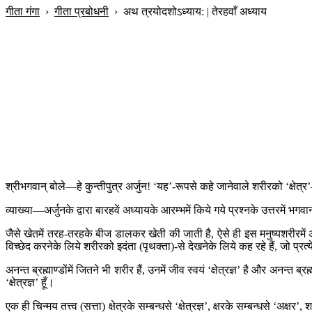
गीता गंगा
›
गीता प्रबोधनी
›
अथ त्रयोदशोऽध्याय: | तेरहवाँ अध्याय
श्रीभगवान् बोले—हे कुन्तीपुत्र अर्जुन! ‘यह’-रूपसे कहे जानेवाले शरीरको ‘क्षेत
व्याख्या—अर्जुनके द्वारा बारहवें अध्यायके आरम्भमें किये गये प्रश्नके उत्तरम
जैसे खेतमें तरह-तरहके बीज डालकर खेती की जाती है, ऐसे ही इस मनुष्यशरीरमे
विच्छेद करनेके लिये शरीरको इदंता (पृथक्ता)-से देखनेके लिये कह रहे हैं, जो प्र
अनन्त ब्रह्माण्डोंमें जितने भी शरीर हैं, उनमें जीव स्वयं ‘क्षेत्रज्ञ’ है और अनन्त ब्
‘क्षेत्रज्ञ’ हूँ।
एक ही चिन्मय तत्त्व (सत्ता) क्षेत्रके सम्बन्धसे ‘क्षेत्रज्ञ’, क्षरके सम्बन्धसे ‘अक