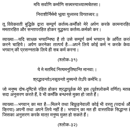
मयि सर्वाणि कर्माणि सन्न्यस्याध्यात्मचेतसा।
निराशीर्निर्ममो भूत्वा युध्यस्व विगतज्वर:॥
तू विवेकवती बुद्धिके द्वारा सम्पूर्ण कर्तव्य-कर्मोंको मेरे अर्पण करके कामनारहि
ममतारहित और सन्तापरहित होकर युद्धरूप कर्तव्य-कर्मको कर।
व्याख्या—यदि साधक भगवन्निष्ठ है तो उसे सम्पूर्ण कर्म भगवान् के अर्पित कर
करने चाहिये। अर्पण करनेका तात्पर्य है—अपने लिये कोई कर्म न करके के
भगवान् की प्रसन्नताके लिये ही सब कर्म करना।
(श्लोक-३१)
ये मे मतमिदं नित्य‍‍‍मनुतिष्ठन्ति मानवा:।
श्रद्धावन्तोऽनसूयन्तो मुच्यन्ते तेऽपि कर्मभि:॥
जो मनुष्य दोष-दृष्टिसे रहित होकर श्रद्धापूर्वक मेरे इस (पूर्वश्लोकमें वर्णित) मत
सदा अनुसरण करते हैं, वे भी कर्मोंके बन्धनसे मुक्त हो जाते हैं।
व्याख्या—भगवान् का मत है—मिलने तथा बिछुड़नेवाली कोई भी वस्तु (पदार्थ 
क्रिया) अपनी तथा अपने लिये नहीं है। भगवान् का मत ही वास्तविक सिद्धान्त ह
जिसका अनुसरण करके मात्र मनुष्य मुक्त हो सकते हैं।
(श्लोक-३२)