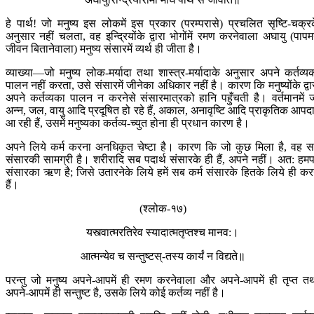
हे पार्थ! जो मनुष्य इस लोकमें इस प्रकार (परम्परासे) प्रचलित सृष्टि-चक्र
अनुसार नहीं चलता, वह इन्द्रियोंके द्वारा भोगोंमें रमण करनेवाला अघायु (पाप
जीवन बितानेवाला) मनुष्य संसारमें व्यर्थ ही जीता है।
व्याख्या—जो मनुष्य लोक-मर्यादा तथा शास्त्र-मर्यादाके अनुसार अपने कर्तव्य
पालन नहीं करता, उसे संसारमें जीनेका अधिकार नहीं है। कारण कि मनुष्योंके द्वा
अपने कर्तव्यका पालन न करनेसे संसारमात्रको हानि पहुँचती है। वर्तमानमें 
अन्न, जल, वायु आदि प्रदूषित हो रहे हैं, अकाल, अनावृष्टि आदि प्राकृतिक आपदा
आ रही हैं, उसमें मनुष्यका कर्तव्य-च्युत होना ही प्रधान कारण है।
अपने लिये कर्म करना अनधिकृत चेष्टा है। कारण कि जो कुछ मिला है, वह 
संसारकी सामग्री है। शरीरादि सब पदार्थ संसारके ही हैं, अपने नहीं। अत: हम
संसारका ऋण है; जिसे उतारनेके लिये हमें सब कर्म संसारके हितके लिये ही कर
हैं।
(श्लोक-१७)
यस्त्वात्मरतिरेव स्या‍‍दात्मतृप्तश्च मानव:।
आत्मन्येव च सन्तु‍‍‍‍‍‍‍‍‍ष्ट‍‍‍स्-तस्य कार्यं न विद्यते॥
परन्तु जो मनुष्य अपने-आपमें ही रमण करनेवाला और अपने-आपमें ही तृप्त त
अपने-आपमें ही सन्तुष्ट है, उसके लिये कोई कर्तव्य नहीं है।