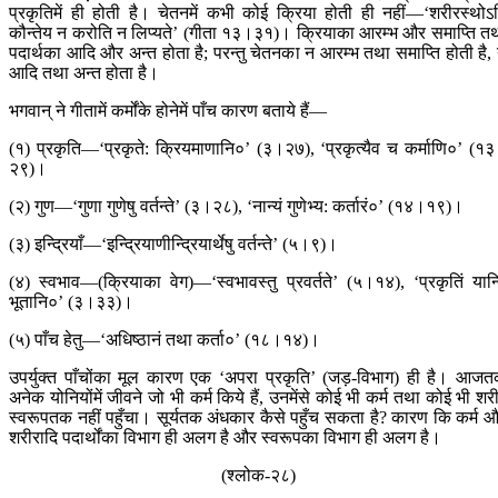
प्रकृतिमें ही होती है। चेतनमें कभी कोई क्रिया होती ही नहीं—‘शरीरस्थोऽ
कौन्तेय न करोति न लिप्यते’ (गीता १३।३१)। क्रियाका आरम्भ और समाप्ति त
पदार्थका आदि और अन्त होता है; परन्तु चेतनका न आरम्भ तथा समाप्ति होती है,
आदि तथा अन्त होता है।
भगवान् ने गीतामें कर्मोंके होनेमें पाँच कारण बताये हैं—
(१) प्रकृति—‘प्रकृते: क्रियमाणानि०’ (३।२७), ‘प्रकृत्यैव च कर्माणि०’ (१
२९)।
(२) गुण—‘गुणा गुणेषु वर्तन्ते’ (३।२८), ‘नान्यं गुणेभ्य: कर्तारं०’ (१४।१९)।
(३) इन्द्रियाँ—‘इन्द्रियाणीन्द्रियार्थेषु वर्तन्ते’ (५।९)।
(४) स्वभाव—(क्रियाका वेग)—‘स्वभावस्तु प्रवर्तते’ (५।१४), ‘प्रकृतिं यान्
भूतानि०’ (३।३३)।
(५) पाँच हेतु—‘अधिष्ठानं तथा कर्ता०’ (१८।१४)।
उपर्युक्त पाँचोंका मूल कारण एक ‘अपरा प्रकृति’ (जड़-विभाग) ही है। आज
अनेक योनियोंमें जीवने जो भी कर्म किये हैं, उनमेंसे कोई भी कर्म तथा कोई भी शर
स्वरूपतक नहीं पहुँचा। सूर्यतक अंधकार कैसे पहुँच सकता है? कारण कि कर्म 
शरीरादि पदार्थोंका विभाग ही अलग है और स्वरूपका विभाग ही अलग है।
(श्लोक-२८)