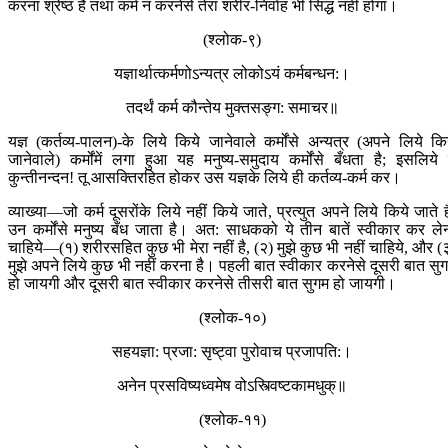
करना श्रेष्ठ है तथा कर्म न करनेसे तेरा शरीर-निर्वाह भी सिद्ध नहीं होगा।
(श्लोक-९)
यज्ञार्थात्कर्मणोऽन्यत्र लोकोऽयं कर्मबन्धन:।
तदर्थं कर्म कौन्तेय मुक्तसङ्ग: समाचर॥
यज्ञ (कर्तव्य-पालन)-के लिये किये जानेवाले कर्मोंसे अन्यत्र (अपने लिये कि
जानेवाले) कर्मोंमें लगा हुआ यह मनुष्य-समुदाय कर्मोंसे बँधता है; इसलिये 
कुन्तीनन्दन! तू आसक्तिरहित होकर उस यज्ञके लिये ही कर्तव्य-कर्म कर।
व्याख्या—जो कर्म दूसरोंके लिये नहीं किये जाते, प्रत्युत अपने लिये किये जाते है
उन कर्मोंसे मनुष्य बँध जाता है। अत: साधकको ये तीन बातें स्वीकार कर ले
चाहिये—(१) शरीरसहित कुछ भी मेरा नहीं है, (२) मुझे कुछ भी नहीं चाहिये, और (
मुझे अपने लिये कुछ भी नहीं करना है। पहली बात स्वीकार करनेसे दूसरी बात सु
हो जायगी और दूसरी बात स्वीकार करनेसे तीसरी बात सुगम हो जायगी।
(श्लोक-१०)
सहयज्ञा: प्रजा: सृष्ट्वा पुरोवाच प्रजापति:।
अनेन प्रसविष्यध्व‍‍‍मेष वोऽस्त्विष्टकामधुक्॥
(श्लोक-११)