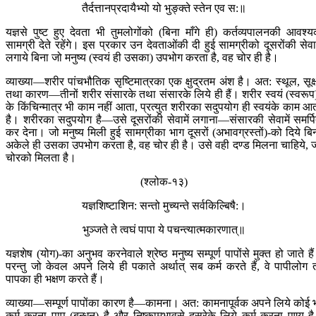
तैर्दत्तानप्रदायैभ्यो यो भुङ्‍क्ते स्तेन एव स:॥
यज्ञसे पुष्ट हुए देवता भी तुमलोगोंको (बिना माँगे ही) कर्तव्यपालनकी आवश्
सामग्री देते रहेंगे। इस प्रकार उन देवताओंकी दी हुई सामग्रीको दूसरोंकी सेवाम
लगाये बिना जो मनुष्य (स्वयं ही उसका) उपभोग करता है, वह चोर ही है।
व्याख्या—शरीर पांचभौतिक सृष्टिमात्रका एक क्षुद्रतम अंश है। अत: स्थूल, सूक्ष
तथा कारण—तीनों शरीर संसारके तथा संसारके लिये ही हैं। शरीर स्वयं (स्वरूप
के किंचिन्मात्र भी काम नहीं आता, प्रत्युत शरीरका सदुपयोग ही स्वयंके काम आ
है। शरीरका सदुपयोग है—उसे दूसरोंकी सेवामें लगाना—संसारकी सेवामें समर्प
कर देना। जो मनुष्य मिली हुई सामग्रीका भाग दूसरों (अभावग्रस्तों)-को दिये बि
अकेले ही उसका उपभोग करता है, वह चोर ही है। उसे वही दण्ड मिलना चाहिये, 
चोरको मिलता है।
(श्लोक-१३)
यज्ञशिष्टाशिन: सन्तो मुच्यन्ते सर्वकिल्बिषै:।
भुञ्जते ते त्वघं पापा ये पचन्त्यात्मकारणात्॥
यज्ञशेष (योग)-का अनुभव करनेवाले श्रेष्ठ मनुष्य सम्पूर्ण पापोंसे मुक्त हो जाते है
परन्तु जो केवल अपने लिये ही पकाते अर्थात् सब कर्म करते हैं, वे पापीलोग 
पापका ही भक्षण करते हैं।
व्याख्या—सम्पूर्ण पापोंका कारण है—कामना। अत: कामनापूर्वक अपने लिये कोई 
कर्म करना पाप (बन्धन) है और निष्कामभावसे दूसरेके लिये कर्म करना पुण्य ह