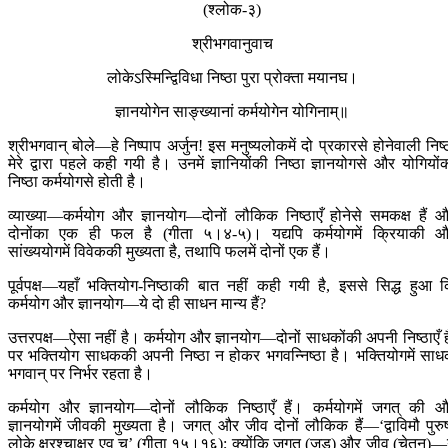
(श्लोक-३)
श्रीभगवानुवाच
लोकेऽस्मिन्द्विविधा निष्ठा पुरा प्रोक्ता मयानघ।
ज्ञानयोगेन साङ्ख्यानां कर्मयोगेन योगिनाम्॥
श्रीभगवान् बोले—हे निष्पाप अर्जुन! इस मनुष्यलोकमें दो प्रकारसे होनेवाली निष्
मेरे द्वारा पहले कही गयी है। उनमें ज्ञानियोंकी निष्ठा ज्ञानयोगसे और योगियों
निष्ठा कर्मयोगसे होती है।
व्याख्या—कर्मयोग और ज्ञानयोग—दोनों लौकिक निष्ठाएँ होनेसे समकक्ष हैं 
दोनोंका एक ही फल है (गीता ५।४-५)। यद्यपि कर्मयोगमें क्रियाकी 
सांख्ययोगमें विवेककी मुख्यता है, तथापि फलमें दोनों एक हैं।
पूर्वपक्ष—यहाँ भक्तियोग-निष्ठाकी बात नहीं कही गयी है, इससे सिद्ध हुआ 
कर्मयोग और ज्ञानयोग—ये दो ही साधन मान्य हैं?
उत्तरपक्ष—ऐसा नहीं है। कर्मयोग और ज्ञानयोग—दोनों साधकोंकी अपनी निष्ठाएँ है
पर भक्तियोग साधककी अपनी निष्ठा न होकर भगवन्निष्ठा है। भक्तियोगमें सा
भगवान् पर निर्भर रहता है।
कर्मयोग और ज्ञानयोग—दोनों लौकिक निष्ठाएँ हैं। कर्मयोगमें जगत् की 
ज्ञानयोगमें जीवकी मुख्यता है। जगत् और जीव दोनों लौकिक हैं—‘द्वाविमौ पुरु
लोके क्षरश्चाक्षर एव च’ (गीता १५।१६); क्योंकि जगत् (जड़) और जीव (चेतन)—