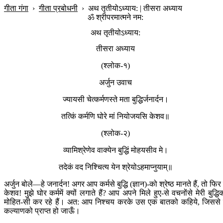
गीता गंगा
›
गीता प्रबोधनी
›
अथ तृतीयोऽध्याय: | तीसरा अध्याय
ॐ श्रीपरमात्मने नम:
अथ तृतीयोऽध्याय:
तीसरा अध्याय
(श्लोक-१)
अर्जुन उवाच
ज्यायसी चेत्कर्मणस्ते मता बुद्धिर्जनार्दन।
तत्किं कर्मणि घोरे मां नियोजयसि केशव॥
(श्लोक-२)
व्यामिश्रेणेव वाक्येन बुद्धिं मोहयसीव मे।
तदेकं वद निश्चित्य येन श्रेयोऽहमाप्नुयाम्॥
अर्जुन बोले—हे जनार्दन! अगर आप कर्मसे बुद्धि (ज्ञान)-को श्रेष्ठ मानते हैं, तो फिर 
केशव! मुझे घोर कर्ममें क्यों लगाते हैं? आप अपने मिले हुए-से वचनोंसे मेरी बुद्धि
मोहित-सी कर रहे हैं। अत: आप निश्चय करके उस एक बातको कहिये, जिससे म
कल्याणको प्राप्त हो जाऊँ।