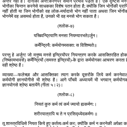
अन्तर नहीं है। दोनोंका अन्त:करणपर समान प्रभाव पड़ता है। एक दृष्टिसे मन
भोगोंका चिन्तन करनेसे साधकका विशेष पतन होता है; क्योंकि जिन भोगोंकी प्राप्
नहीं होती या जिन भोगोंको वह लोक-मर्यादासे भोग नहीं पाता अथवा जिन भोगों
भोगनेमें वह असमर्थ होता है, उनको भी वह मनसे भोग सकता है।
(श्लोक-७)
यस्त्विन्द्रियाणि मनसा नियम्यारभतेऽर्जुन।
कर्मेन्द्रियै: कर्मयोग‍‍‍मसक्त: स विशिष्यते॥
परन्तु हे अर्जुन! जो मनुष्य मनसे इन्द्रियोंपर नियन्त्रण करके आसक्तिरहित हो
(निष्कामभावसे) कर्मेन्द्रियों (समस्त इन्द्रियों)-के द्वारा कर्मयोगका आचरण करता ह
वही श्रेष्ठ है।
व्याख्या—फलेच्छा और आसक्तिका त्याग करके दूसरोंके लिये कर्म करनेवा
कर्मयोगी ज्ञानयोगीसे भी श्रेष्ठ है। आगे पाँचवें अध्यायमें भी भगवान् कर्मयोग
ज्ञानयोगसे श्रेष्ठ बतायेंगे (गीता ५।२)।
(श्लोक-८)
नियतं कुरु कर्म त्वं कर्म ज्यायो ह्यकर्मण:।
शरीरयात्रापि च ते न प्रसिद्‍ध्येदकर्मणः॥
तू शास्त्रविधिसे नियत किये हुए कर्तव्य-कर्म कर; क्योंकि कर्म न करनेकी अपेक्षा कर