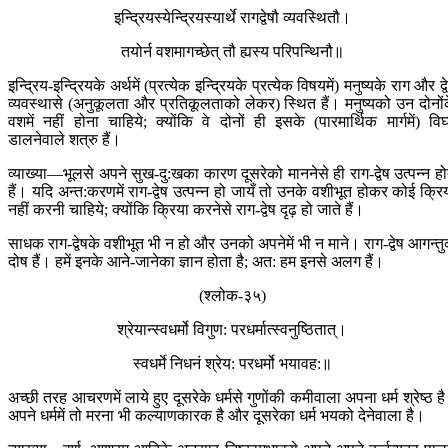
इन्द्रियस्येन्द्रियस्यार्थे रागद्वेषौ व्यवस्थितौ।
तयोर्न वशमागच्छे‍त् तौ ह्यस्य परिपन्थिनौ॥
इन्द्रिय-इन्द्रियके अर्थमें (प्रत्येक इन्द्रियके प्रत्येक विषयमें) मनुष्यके राग और द्व
व्यवस्थासे (अनुकूलता और प्रतिकूलताको लेकर) स्थित हैं। मनुष्यको उन दोनों
वशमें नहीं होना चाहिये; क्योंकि वे दोनों ही इसके (पारमार्थिक मार्गमें) विघ
डालनेवाले शत्रु हैं।
व्याख्या—भूलसे अपने सुख-दु:खका कारण दूसरेको माननेसे ही राग-द्वेष उत्पन्न हो
हैं। यदि अन्त:करणमें राग-द्वेष उत्पन्न हो जायँ तो उनके वशीभूत होकर कोई क्रि
नहीं करनी चाहिये; क्योंकि क्रिया करनेसे राग-द्वेष दृढ़ हो जाते हैं।
साधक राग-द्वेषके वशीभूत भी न हो और उनको अपनेमें भी न माने। राग-द्वेष आगन्त
दोष हैं। हमें इनके आने-जानेका ज्ञान होता है; अत: हम इनसे अलग हैं।
(श्लोक-३५)
श्रेयान्स्वधर्मो विगुण: परधर्मात्स्वनुष्ठितात्।
स्वधर्मे निधनं श्रेय: परधर्मो भयावह:॥
अच्छी तरह आचरणमें लाये हुए दूसरेके धर्मसे गुणोंकी कमीवाला अपना धर्म श्रेष्ठ ह
अपने धर्ममें तो मरना भी कल्याणकारक है और दूसरेका धर्म भयको देनेवाला है।