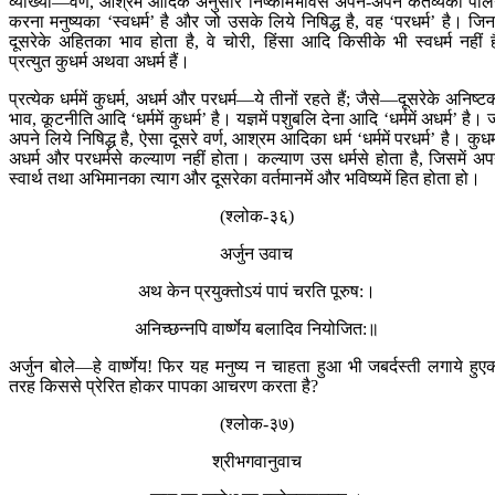
व्याख्या—वर्ण, आश्रम आदिके अनुसार निष्कामभावसे अपने-अपने कर्तव्यका पा
करना मनुष्यका ‘स्वधर्म’ है और जो उसके लिये निषिद्ध है, वह ‘परधर्म’ है। जिनम
दूसरेके अहितका भाव होता है, वे चोरी, हिंसा आदि किसीके भी स्वधर्म नहीं है
प्रत्युत कुधर्म अथवा अधर्म हैं।
प्रत्येक धर्ममें कुधर्म, अधर्म और परधर्म—ये तीनों रहते हैं; जैसे—दूसरेके अनिष्ट
भाव, कूटनीति आदि ‘धर्ममें कुधर्म’ है। यज्ञमें पशुबलि देना आदि ‘धर्ममें अधर्म’ है। 
अपने लिये निषिद्ध है, ऐसा दूसरे वर्ण, आश्रम आदिका धर्म ‘धर्ममें परधर्म’ है। कुधर्
अधर्म और परधर्मसे कल्याण नहीं होता। कल्याण उस धर्मसे होता है, जिसमें अप
स्वार्थ तथा अभिमानका त्याग और दूसरेका वर्तमानमें और भविष्यमें हित होता हो।
(श्लोक-३६)
अर्जुन उवाच
अथ केन प्रयुक्तोऽयं पापं चरति पूरुष:।
अनिच्छन्नपि वार्ष्णेय बलादिव नियोजित:॥
अर्जुन बोले—हे वार्ष्णेय! फिर यह मनुष्य न चाहता हुआ भी जबर्दस्ती लगाये हुए
तरह किससे प्रेरित होकर पापका आचरण करता है?
(श्लोक-३७)
श्रीभगवानुवाच