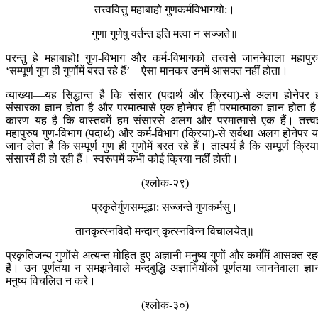
तत्त्ववित्तु महाबाहो गुणकर्मविभागयो:।
गुणा गुणेषु वर्तन्त इति मत्वा न सज्जते॥
परन्तु हे महाबाहो! गुण-विभाग और कर्म-विभागको तत्त्वसे जाननेवाला महापुर
‘सम्पूर्ण गुण ही गुणोंमें बरत रहे हैं’—ऐसा मानकर उनमें आसक्त नहीं होता।
व्याख्या—यह सिद्धान्त है कि संसार (पदार्थ और क्रिया)-से अलग होनेपर 
संसारका ज्ञान होता है और परमात्मासे एक होनेपर ही परमात्माका ज्ञान होता ह
कारण यह है कि वास्तवमें हम संसारसे अलग और परमात्मासे एक हैं। तत्त्वज
महापुरुष गुण-विभाग (पदार्थ) और कर्म-विभाग (क्रिया)-से सर्वथा अलग होनेपर 
जान लेता है कि सम्पूर्ण गुण ही गुणोंमें बरत रहे हैं। तात्पर्य है कि सम्पूर्ण क्रिया
संसारमें ही हो रही हैं। स्वरूपमें कभी कोई क्रिया नहीं होती।
(श्लोक-२९)
प्रकृतेर्गुणसम्मूढा: सज्जन्ते गुणकर्मसु।
तानकृत्स्नविदो मन्दान् कृत्स्नविन्न विचालयेत्॥
प्रकृतिजन्य गुणोंसे अत्यन्त मोहित हुए अज्ञानी मनुष्य गुणों और कर्मोंमें आसक्त रह
हैं। उन पूर्णतया न समझनेवाले मन्दबुद्धि अज्ञानियोंको पूर्णतया जाननेवाला ज्ञा
मनुष्य विचलित न करे।
(श्लोक-३०)