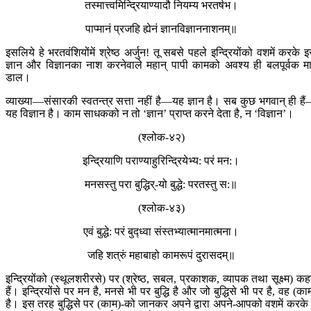
तस्मात्त्वमिन्द्रियाण्यादौ नियम्य भरतर्षभ।
पाप्मानं प्रजहि ह्येनं ज्ञानविज्ञाननाशनम्॥
इसलिये हे भरतवंशियोंमें श्रेष्ठ अर्जुन! तू सबसे पहले इन्द्रियोंको वशमें करके 
ज्ञान और विज्ञानका नाश करनेवाले महान् पापी कामको अवश्य ही बलपूर्वक म
डाल।
व्याख्या—संसारकी स्वतन्त्र सत्ता नहीं है—यह ज्ञान है। सब कुछ भगवान् ही है
यह विज्ञान है। काम साधकको न तो ‘ज्ञान’ प्राप्त करने देता है, न ‘विज्ञान’।
(श्लोक-४२)
इन्द्रियाणि पराण्याहु‍रिन्द्रियेभ्य: परं मन:।
मनसस्तु परा बुद्धि‍र्-यो बुद्धे: परतस्तु स:॥
(श्लोक-४३)
एवं बुद्धे: परं बुद्‍ध्‍वा संस्तभ्यात्मानमात्मना।
जहि शत्रुं महाबाहो कामरूपं दुरासदम्॥
इन्द्रियोंको (स्थूलशरीरसे) पर (श्रेष्ठ, सबल, प्रकाशक, व्यापक तथा सूक्ष्म) कह
हैं। इन्द्रियोंसे पर मन है, मनसे भी पर बुद्धि है और जो बुद्धिसे भी पर है, वह (का
है। इस तरह बुद्धिसे पर (काम)-को जानकर अपने द्वारा अपने-आपको वशमें करके 