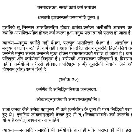
तस्मादसक्त: सततं कार्यं कर्म समाचर।
असक्तो ह्याचरन्कर्म परमाप्नोति पूरुष:॥
इसलिये तू निरन्तर आसक्तिरहित होकर कर्तव्य-कर्मका भलीभाँति आचरण क
क्योंकि आसक्ति-रहित होकर कर्म करता हुआ मनुष्य परमात्माको प्राप्त हो जाता ह
व्याख्या—मनुष्य कर्मोंसे नहीं बँधता, प्रत्युत आसक्तिसे बँधता है। आसक्ति 
मनुष्यका पतन करती है, कर्म नहीं। आसक्ति-रहित होकर दूसरोंके हितके लिये कर
करनेसे मनुष्य संसार-बन्धनसे मुक्त होकर परमात्मतत्त्वको प्राप्त हो जाता है। कर्मम
परिश्रम और कर्मयोगमें विश्राम है। शरीरकी आवश्यकता परिश्रममें है, विश्रामम
नहीं। कर्मयोगमें शरीरसे होनेवाला परिश्रम (कर्म) दूसरोंकी सेवाके लिये 
विश्राम (योग) अपने लिये है।
(श्लोक-२०)
कर्मणैव हि संसिद्धि‍मास्थिता जनकादय:।
लोकसङ्ग्रहमेवापि सम्पश्यन्कर्तुमर्हसि॥
राजा जनक-जैसे अनेक महापुरुष भी कर्म (कर्मयोग)-के द्वारा ही परम-सिद्धिको प्राप
हुए थे। इसलिये लोकसंग्रहको देखते हुए भी तू (निष्कामभावसे) कर्म करनेके 
योग्य है अर्थात् अवश्य करना चाहिये।
व्याख्या—जनकादि राजाओंने भी कर्मयोगके द्वारा ही मुक्ति प्राप्त की थी। इस