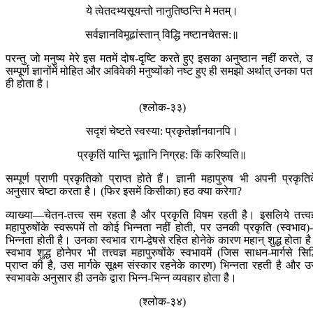
ये त्वेतदभ्यसूयन्तो नानुतिष्ठन्ति मे मतम्।
सर्वज्ञानविमूढांस्ता‍न् विद्धि नष्टानचेतस:॥
परन्तु जो मनुष्य मेरे इस मतमें दोष-दृष्टि करते हुए इसका अनुष्ठान नहीं करते, 
सम्पूर्ण ज्ञानोंमें मोहित और अविवेकी मनुष्योंको नष्ट हुए ही समझो अर्थात् उनका प
ही होता है।
(श्लोक-३३)
सदृशं चेष्टते स्वस्या: प्रकृतेर्ज्ञानवानपि।
प्रकृतिं यान्ति भूतानि निग्रह: किं करिष्यति॥
सम्पूर्ण प्राणी प्रकृतिको प्राप्त होते हैं। ज्ञानी महापुरुष भी अपनी प्रकृति
अनुसार चेष्टा करता है। (फिर इसमें किसीका) हठ क्या करेगा?
व्याख्या—चेतन-तत्त्व सम रहता है और प्रकृति विषम रहती है। इसलिये तत्त्वज
महापुरुषोंके स्वरूपमें तो कोई भिन्नता नहीं होती, पर उनकी प्रकृति (स्वभाव)-म
भिन्नता होती है। उनका स्वभाव राग-द्वेषसे रहित होनेके कारण महान् शुद्ध होता ह
स्वभाव शुद्ध होनेपर भी तत्त्वज्ञ महापुरुषोंके स्वभावमें (जिस साधन-मार्गसे सिद्
प्राप्त की है, उस मार्गके सूक्ष्म संस्कार रहनेके कारण) भिन्नता रहती है और 
स्वभावके अनुसार ही उनके द्वारा भिन्न-भिन्न व्यवहार होता है।
(श्लोक-३४)