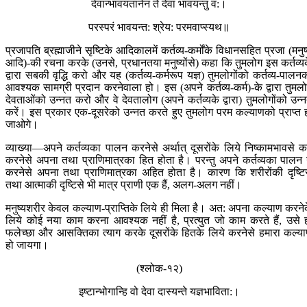
देवान्भावयतानेन ते देवा भावयन्तु व:।
परस्परं भावयन्त: श्रेय: परमवाप्स्यथ॥
प्रजापति ब्रह्माजीने सृष्टिके आदिकालमें कर्तव्य-कर्मोंके विधानसहित प्रजा (मनुष
आदि)-की रचना करके (उनसे, प्रधानतया मनुष्योंसे) कहा कि तुमलोग इस कर्तव्य
द्वारा सबकी वृद्धि करो और यह (कर्तव्य-कर्मरूप यज्ञ) तुमलोगोंको कर्तव्य-पालन
आवश्यक सामग्री प्रदान करनेवाला हो। इस (अपने कर्तव्य-कर्म)-के द्वारा तुमल
देवताओंको उन्नत करो और वे देवतालोग (अपने कर्तव्यके द्वारा) तुमलोगोंको उन्
करें। इस प्रकार एक-दूसरेको उन्नत करते हुए तुमलोग परम कल्याणको प्राप्त 
जाओगे।
व्याख्या—अपने कर्तव्यका पालन करनेसे अर्थात् दूसरोंके लिये निष्कामभावसे कर
करनेसे अपना तथा प्राणिमात्रका हित होता है। परन्तु अपने कर्तव्यका पालन
करनेसे अपना तथा प्राणिमात्रका अहित होता है। कारण कि शरीरोंकी दृष्टि
तथा आत्माकी दृष्टिसे भी मात्र प्राणी एक हैं, अलग-अलग नहीं।
मनुष्यशरीर केवल कल्याण-प्राप्तिके लिये ही मिला है। अत: अपना कल्याण करने
लिये कोई नया काम करना आवश्यक नहीं है, प्रत्युत जो काम करते हैं, उसे 
फलेच्छा और आसक्तिका त्याग करके दूसरोंके हितके लिये करनेसे हमारा कल्य
हो जायगा।
(श्लोक-१२)
इष्टान्भोगान्हि वो देवा दास्यन्ते यज्ञभाविता:।