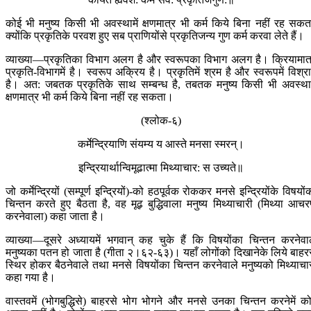
कोई भी मनुष्य किसी भी अवस्थामें क्षणमात्र भी कर्म किये बिना नहीं रह सकत
क्योंकि प्रकृतिके परवश हुए सब प्राणियोंसे प्रकृतिजन्य गुण कर्म करवा लेते हैं।
व्याख्या—प्रकृतिका विभाग अलग है और स्वरूपका विभाग अलग है। क्रियामात
प्रकृति-विभागमें है। स्वरूप अक्रिय है। प्रकृतिमें श्रम है और स्वरूपमें विश्र
है। अत: जबतक प्रकृतिके साथ सम्बन्ध है, तबतक मनुष्य किसी भी अवस्थाम
क्षणमात्र भी कर्म किये बिना नहीं रह सकता।
(श्लोक-६)
कर्मेन्द्रियाणि संयम्य य आस्ते मनसा स्मरन्।
इन्द्रियार्थान्विमूढात्मा मिथ्याचार: स उच्यते॥
जो कर्मेन्द्रियों (सम्पूर्ण इन्द्रियों)-को हठपूर्वक रोककर मनसे इन्द्रियोंके विषयों
चिन्तन करते हुए बैठता है, वह मूढ़ बुद्धिवाला मनुष्य मिथ्याचारी (मिथ्या आच
करनेवाला) कहा जाता है।
व्याख्या—दूसरे अध्यायमें भगवान् कह चुके हैं कि विषयोंका चिन्तन करनेवा
मनुष्यका पतन हो जाता है (गीता २।६२-६३)। यहाँ लोगोंको दिखानेके लिये बाहर
स्थिर होकर बैठनेवाले तथा मनसे विषयोंका चिन्तन करनेवाले मनुष्यको मिथ्याचा
कहा गया है।
वास्तवमें (भोगबुद्धिसे) बाहरसे भोग भोगने और मनसे उनका चिन्तन करनेमें क