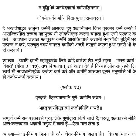
न बुद्धिभेदं जनये‍दज्ञानां कर्मसङ्गिनाम्।
जोषयेत्सर्वकर्माणि विद्वान्युक्त: समाचरन्॥
हे भरतवंशोद्भव अर्जुन! कर्ममें आसक्त हुए अज्ञानीजन जिस प्रकार कर्म करते है
आसक्तिरहित तत्त्वज्ञ महापुरुष भी लोकसंग्रह करना चाहता हुआ उसी प्रकार कर
करे। सावधान तत्त्वज्ञ महापुरुष कर्मोंमें आसक्तिवाले अज्ञानी मनुष्योंकी बुद्धिमें भ्
उत्पन्न न करे, प्रत्युत स्वयं समस्त कर्मोंको अच्छी तरहसे करता हुआ उनसे भी वै
ही करवाये।
व्याख्या—यद्यपि ज्ञानी महापुरुषके लिये कोई कर्तव्य शेष नहीं रहता—‘तस्य कार्यं
विद्यते’ (गीता ३।१७), तथापि भगवान् उसे आज्ञा देते हैं कि वह लोकसंग्रहके लि
स्वयं भी सावधानीपूर्वक कर्तव्य-कर्म करे और कर्मोंमें आसक्त दूसरे मनुष्योंसे भी वै
ही कर्तव्य-कर्म करवाये।
(श्लोक-२७)
प्रकृते: क्रियमाणानि गुणै: कर्माणि सर्वश:।
अहङ्कारविमूढात्मा कर्ताहमिति मन्यते॥
सम्पूर्ण कर्म सब प्रकारसे प्रकृतिके गुणोंद्वारा किये जाते हैं; परन्तु अहंकारसे मोह
अन्त:करणवाला अज्ञानी मनुष्य मैं कर्ता हूँ—ऐसा मान लेता है।
व्याख्या—जड़-विभाग अलग है और चेतन-विभाग अलग है। क्रिया मात्र ज