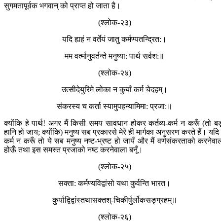
सुगमतापूर्वक भगवान् को प्राप्त हो जाता है।
(श्लोक-२३)
यदि ह्यहं न वर्तेयं जातु कर्मण्यतन्द्रित:।
मम वर्त्मानुवर्तन्ते मनुष्या: पार्थ सर्वश:॥
(श्लोक-२४)
उत्सीदेयुरिमे लोका न कुर्यां कर्म चेदहम्।
संकरस्य च कर्ता स्या‍मुपहन्यामिमा: प्रजा:॥
क्योंकि हे पार्थ! अगर मैं किसी समय सावधान होकर कर्तव्य-कर्म न करूँ (तो बड
हानि हो जाय; क्योंकि) मनुष्य सब प्रकारसे मेरे ही मार्गका अनुसरण करते हैं। यदि म
कर्म न करूँ तो ये सब मनुष्य नष्ट-भ्रष्ट हो जायँ और मैं वर्णसंकरताको करनेवा
होऊँ तथा इस समस्त प्रजाको नष्ट करनेवाला बनूँ।
(श्लोक-२५)
सक्ता: कर्मण्यविद्वांसो यथा कुर्वन्ति भारत।
कुर्याद्विद्वांस्तथासक्त‍‍‍श्-चिकीर्षुर्लोकसङ्ग्रहम्॥
(श्लोक-२६)