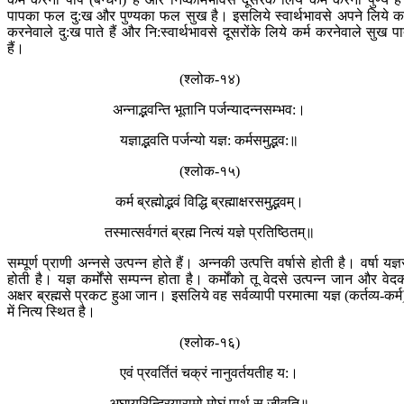
पापका फल दु:ख और पुण्यका फल सुख है। इसलिये स्वार्थभावसे अपने लिये कर
करनेवाले दु:ख पाते हैं और नि:स्वार्थभावसे दूसरोंके लिये कर्म करनेवाले सुख पा
हैं।
(श्लोक-१४)
अन्नाद्भवन्ति भूतानि पर्जन्यादन्नसम्भव:।
यज्ञाद्भवति पर्जन्यो यज्ञ: कर्मसमुद्भव:॥
(श्लोक-१५)
कर्म ब्रह्मोद्भवं विद्धि ब्रह्माक्षरसमुद्भवम्।
तस्मात्सर्वगतं ब्रह्म नित्यं यज्ञे प्रतिष्ठितम्॥
सम्पूर्ण प्राणी अन्नसे उत्पन्न होते हैं। अन्नकी उत्पत्ति वर्षासे होती है। वर्षा यज्ञ
होती है। यज्ञ कर्मोंसे सम्पन्न होता है। कर्मोंको तू वेदसे उत्पन्न जान और वेद
अक्षर ब्रह्मसे प्रकट हुआ जान। इसलिये वह सर्वव्यापी परमात्मा यज्ञ (कर्तव्य-कर्म
में नित्य स्थित है।
(श्लोक-१६)
एवं प्रवर्तितं चक्रं नानुवर्तयतीह य:।
अघायुरिन्द्रियारामो मोघं पार्थ स जीवति॥