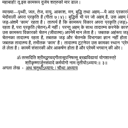
महाबाहो! तू इस कामरूप दुर्जय शत्रुको मार डाल।
व्याख्या—पृथ्वी, जल, तेज, वायु, आकाश, मन, बुद्धि तथा अहम्—ये आठ प्रकार
भेदोंवाली अपरा प्रकृति है (गीता ७।४)। बुद्धिसे भी पर जो अहम् है, उस अहम् 
जड़-अंशमें ‘काम’ रहता है। तात्पर्य है कि कामरूप विकार अपरा प्रकृति (जड़)-म
रहता है, परा प्रकृति (चेतन)-में नहीं। परन्तु अहम् के साथ तादात्म्य करनेके का
उस कामरूप विकारको चेतन (जीवात्मा) अपनेमें मान लेता है। जबतक अहंरूप जड
चेतनका तादात्म्य रहता है, तबतक जड़ और चेतनके विभागका ज्ञान नहीं होत
जबतक तादात्म्य है, तभीतक ‘काम’ है। तादात्म्य टूटनेपर उस कामका स्थान ‘प्रे
ले लेता है। काममें संसारकी ओर आकर्षण होता है और प्रेममें भगवान् की ओर।
ॐ तत्सदिति श्रीमद्भगवद्गीतासूपनिषत्सु ब्रह्मविद्यायां योगशास्त्रे
श्रीकृष्णार्जुनसंवादे कर्मयोगो नाम तृतीयोऽध्याय:॥ ३॥
अगला लेख
›
अथ चतुर्थोऽध्याय: | चौथा अध्याय