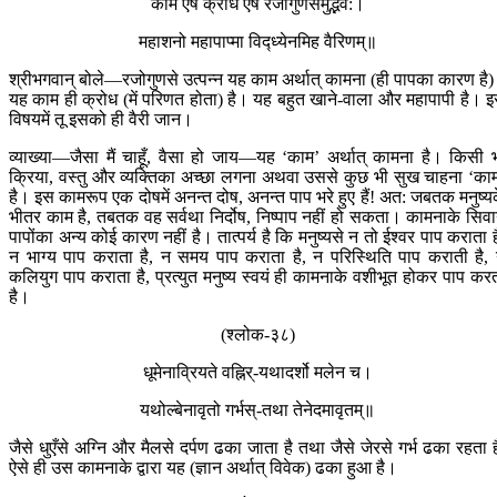
काम एष क्रोध एष रजोगुणसमुद्भव:।
महाशनो महापाप्मा विद्‍ध्येनमिह वैरिणम्॥
श्रीभगवान् बोले—रजोगुणसे उत्पन्न यह काम अर्थात् कामना (ही पापका कारण है
यह काम ही क्रोध (में परिणत होता) है। यह बहुत खाने-वाला और महापापी है। 
विषयमें तू इसको ही वैरी जान।
व्याख्या—जैसा मैं चाहूँ, वैसा हो जाय—यह ‘काम’ अर्थात् कामना है। किसी 
क्रिया, वस्तु और व्यक्तिका अच्छा लगना अथवा उससे कुछ भी सुख चाहना ‘का
है। इस कामरूप एक दोषमें अनन्त दोष, अनन्त पाप भरे हुए हैं! अत: जबतक मनुष्य
भीतर काम है, तबतक वह सर्वथा निर्दोष, निष्पाप नहीं हो सकता। कामनाके सिव
पापोंका अन्य कोई कारण नहीं है। तात्पर्य है कि मनुष्यसे न तो ईश्वर पाप कराता ह
न भाग्य पाप कराता है, न समय पाप कराता है, न परिस्थिति पाप कराती है,
कलियुग पाप कराता है, प्रत्युत मनुष्य स्वयं ही कामनाके वशीभूत होकर पाप कर
है।
(श्लोक-३८)
धूमेनाव्रियते वह्नि‍र्-यथादर्शो मलेन च।
यथोल्बेनावृतो गर्भस्-तथा तेनेदमावृतम्॥
जैसे धुएँसे अग्नि और मैलसे दर्पण ढका जाता है तथा जैसे जेरसे गर्भ ढका रहता ह
ऐसे ही उस कामनाके द्वारा यह (ज्ञान अर्थात् विवेक) ढका हुआ है।