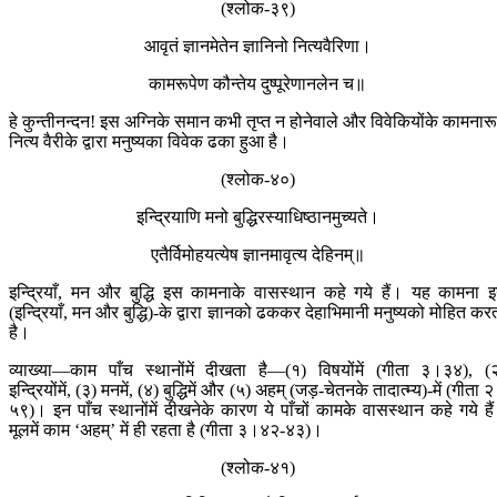
(श्लोक-३९)
आवृतं ज्ञानमेतेन ज्ञानिनो नित्यवैरिणा।
कामरूपेण कौन्तेय दुष्पूरेणानलेन च॥
हे कुन्तीनन्दन! इस अग्निके समान कभी तृप्त न होनेवाले और विवेकियोंके कामनार
नित्य वैरीके द्वारा मनुष्यका विवेक ढका हुआ है।
(श्लोक-४०)
इन्द्रियाणि मनो बुद्धि‍रस्याधिष्ठानमुच्यते।
एतैर्विमोहयत्येष ज्ञानमावृत्य देहिनम्॥
इन्द्रियाँ, मन और बुद्धि इस कामनाके वासस्थान कहे गये हैं। यह कामना 
(इन्द्रियाँ, मन और बुद्धि)-के द्वारा ज्ञानको ढककर देहाभिमानी मनुष्यको मोहित कर
है।
व्याख्या—काम पाँच स्थानोंमें दीखता है—(१) विषयोंमें (गीता ३।३४), (
इन्द्रियोंमें, (३) मनमें, (४) बुद्धिमें और (५) अहम् (जड़-चेतनके तादात्म्य)-में (गीता 
५९)। इन पाँच स्थानोंमें दीखनेके कारण ये पाँचों कामके वासस्थान कहे गये है
मूलमें काम ‘अहम्’ में ही रहता है (गीता ३।४२-४३)।
(श्लोक-४१)