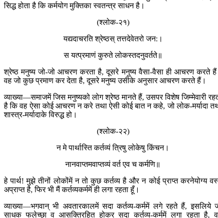
सिद्ध होता है कि कर्मयोग मुक्तिका स्वतन्त्र साधन है।
(श्लोक-२१)
यद्यदाचरति श्रेष्ठ‍‍‍स् तत्तदेवेतरो जन:।
स यत्प्रमाणं कुरुते लोकस्तदनुवर्तते॥
श्रेष्ठ मनुष्य जो-जो आचरण करता है, दूसरे मनुष्य वैसा-वैसा ही आचरण करते है
वह जो कुछ प्रमाण कर देता है, दूसरे मनुष्य उसीके अनुसार आचरण करते हैं।
व्याख्या—समाजमें जिस मनुष्यको लोग श्रेष्ठ मानते हैं, उसपर विशेष जिम्मेवारी रह
है कि वह ऐसा कोई आचरण न करे तथा ऐसी कोई बात न कहे, जो लोक-मर्यादा त
शास्त्र-मर्यादाके विरुद्ध हो।
(श्लोक-२२)
न मे पार्थास्ति कर्तव्यं त्रिषु लोकेषु किंचन।
नानवाप्तमवाप्तव्यं वर्त एव च कर्मणि॥
हे पार्थ! मुझे तीनों लोकोंमें न तो कुछ कर्तव्य है और न कोई प्राप्त करनेयोग्य वस्
अप्राप्त है, फिर भी मैं कर्तव्यकर्ममें ही लगा रहता हूँ।
व्याख्या—भगवान् भी अवतारकालमें सदा कर्तव्य-कर्ममें लगे रहते हैं, इसलिये 
साधक फलेच्छा व आसक्तिरहित होकर सदा कर्तव्य-कर्ममें लगा रहता है, 