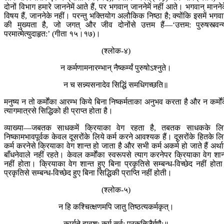
दोनों विभाग हमारे जाननेमें आते हैं, पर भगवान् जाननेमें नहीं आते। भगवान् मानने
विषय हैं, जाननेके नहीं। परन्तु भक्तियोग अलौकिक निष्ठा है; क्योंकि इसमें भगवा
की मुख्यता है, जो जगत् और जीव दोनोंसे उत्तम हैं—‘उत्तम: पुरुषस्त्वन्
परमात्मेत्युदाहृत:’ (गीता १५।१७)।
(श्लोक-४)
न कर्मणामनारम्भा‍न् नैष्कर्म्यं पुरुषोऽश्नुते।
न च सन्न्यसनादेव सिद्धिं समधिगच्छति॥
मनुष्य न तो कर्मोंका आरम्भ किये बिना निष्कर्मताका अनुभव करता है और न कर्मों
त्यागमात्रसे सिद्धिको ही प्राप्त होता है।
व्याख्या—जबतक साधकमें क्रियाका वेग रहता है, तबतक साधकके लि
निष्कामभावपूर्वक केवल दूसरोंके लिये कर्म करने आवश्यक हैं। दूसरोंके हितके लि
कर्म करनेसे क्रियाका वेग शान्त हो जाता है और सभी कर्म अकर्म हो जाते हैं अर्था
बाँधनेवाले नहीं रहते। केवल कर्मोंका स्वरूपसे त्याग करनेपर क्रियाका वेग शान
नहीं होता। क्रियाका वेग शान्त हुए बिना प्रकृतिसे सम्बन्ध-विच्छेद नहीं होत
प्रकृतिसे सम्बन्ध-विच्छेद हुए बिना सिद्धिकी प्राप्ति नहीं होती।
(श्लोक-५)
न हि कश्चित्क्षणमपि जातु तिष्ठत्यकर्मकृत्।
कार्यते ह्यवश: कर्म सर्व: प्रकृतिजैर्गुणै:॥