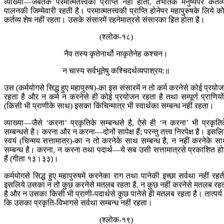
व्याख्या—जबतक परमात्मतत्त्वकी प्राप्ति नहीं होती, तभीतक मनुष्यपर कर्तव्
पालनकी जिम्मेवारी रहती है। परमात्मतत्त्वकी प्राप्ति होनेपर महापुरुषके लिये क
कर्तव्य शेष नहीं रहता। उसके संसारमें रहनेमात्रसे संसारका हित होता है।
(श्लोक-१८)
नैव तस्य कृतेनार्थो नाकृतेनेह कश्चन।
न चास्य सर्वभूतेषु कश्चिदर्थव्यपाश्रय:॥
उस (कर्मयोगसे सिद्ध हुए महापुरुष)-का इस संसारमें न तो कर्म करनेसे कोई प्रयो
रहता है और न कर्म न करनेसे ही कोई प्रयोजन रहता है तथा सम्पूर्ण प्राणियोंम
(किसी भी प्राणीके साथ) इसका किंचिन्मात्र भी स्वार्थका सम्बन्ध नहीं रहता।
व्याख्या—जैसे ‘करना’ प्रकृतिके सम्बन्धसे है, ऐसे ही ‘न करना’ भी प्रकृति
सम्बन्धसे है। करना और न करना—दोनों सापेक्ष हैं; परन्तु तत्त्व निरपेक्ष है। इसलि
स्वयं (चिन्मय सत्तामात्र)-का न तो करनेके साथ सम्बन्ध है, न नहीं करनेके स
सम्बन्ध है। करना, न करना तथा पदार्थ—ये सब उसी सत्तामात्रसे प्रकाशित हो
हैं (गीता १३।३३)।
कर्मयोगसे सिद्ध हुए महापुरुषमें करनेका राग तथा पानेकी इच्छा सर्वथा नहीं रहत
इसलिये उसका न तो कुछ करनेसे मतलब रहता है, न कुछ नहीं करनेसे मतलब रह
है और न उसका किसी भी प्राणी-पदार्थसे कुछ पानेसे ही मतलब रहता है। तात्पर्य 
कि उसका प्रकृति-विभागसे सर्वथा सम्बन्ध नहीं रहता।
(श्लोक-१९)