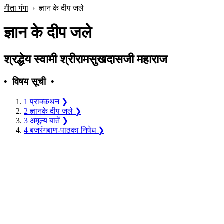
गीता गंगा
›
ज्ञान के दीप जले
ज्ञान के दीप जले
श्रद्धेय स्वामी श्रीरामसुखदासजी महाराज
• विषय सूची •
1
प्राक्‍कथन
❯
2
ज्ञानके दीप जले
❯
3
अमूल्य बातें
❯
4
बजरंगबाण-पाठका निषेध
❯