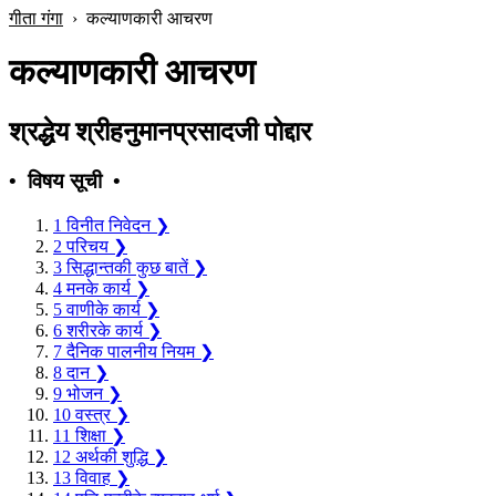
गीता गंगा
›
कल्याणकारी आचरण
कल्याणकारी आचरण
श्रद्धेय श्रीहनुमानप्रसादजी पोद्दार
• विषय सूची •
1
विनीत निवेदन
❯
2
परिचय
❯
3
सिद्धान्तकी कुछ बातें
❯
4
मनके कार्य
❯
5
वाणीके कार्य
❯
6
शरीरके कार्य
❯
7
दैनिक पालनीय नियम
❯
8
दान
❯
9
भोजन
❯
10
वस्त्र
❯
11
शिक्षा
❯
12
अर्थकी शुद्धि
❯
13
विवाह
❯