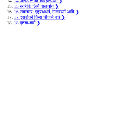
14
पति-पत्नीके व्यवहार-धर्म
❯
15
स्त्रीके लिये पालनीय
❯
16
सदाचार, गृहस्थधर्म, मानवधर्म आदि
❯
17
दूसरोंकी किस चीजसे बचे
❯
18
मृतक-कर्म
❯