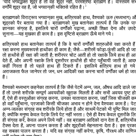
‘यदि भगवद्भक्त शूद्र है तो वह शूद्र नहीं, परमश्रेष्ठ ब्राह्मण है। वास्तवमें स
वर्णोंमें शूद्र वह है, जो भगवान‍्की भक्तिसे रहित है।’
ब्राह्मणको विराट्रूप भगवान‍्का मुख, क्षत्रियको हाथ, वैश्यको ऊरु (मध्यभाग) 
शूद्रको पैर बताया गया है। ब्राह्मणको मुख बतानेका तात्पर्य है कि उनके प
ज्ञानका संग्रह है, इसलिये चारों वर्णोंको पढ़ाना, अच्छी शिक्षा देना और उपद
सुनाना—यह मुखका ही काम है। इस दृष्टिसे ब्राह्मण ऊँचे माने गये।
क्षत्रियको हाथ बतानेका तात्पर्य है कि वे चारों वर्णोंकी शत्रुओंसे रक्षा करते है
रक्षा करना मुख्यरूपसे हाथोंका ही काम है; जैसे—शरीरमें फोड़ा-फुंसी आदि हो ज
तो हाथोंसे ही रक्षा की जाती है; शरीरपर चोट आती हो तो रक्षाके लिये हाथ ही आ
देते हैं, और अपनी रक्षाके लिये दूसरोंपर हाथोंसे ही चोट पहुँचायी जाती है; आद
कहीं गिरता है तो पहले हाथ ही टिकते हैं। इसलिये क्षत्रिय हाथ हो गय
अराजकता फैल जानेपर तो जन, धन आदिकी रक्षा करना चारों वर्णोंका धर्म हो जा
है।
वैश्यको मध्यभाग कहनेका तात्पर्य है कि जैसे पेटमें अन्न, जल, औषध आदि डाले जा
हैं तो उनसे शरीरके सम्पूर्ण अवयवोंको खुराक मिलती है और सभी अवयव पुष्ट हो
हैं, ऐसे ही वस्तुओंका संग्रह करना, उनका यातायात करना, जहाँ जिस चीजकी क
हो वहाँ पहुँचाना, प्रजाको किसी चीजका अभाव न होने देना वैश्यका काम है। पेटम
अन्न-जलका संग्रह सब शरीरके लिये होता है और साथमें पेटको भी पुष्टि मिल जा
है; क्योंकि मनुष्य केवल पेटके लिये पेट नहीं भरता। ऐसे ही वैश्य केवल दूसरोंके लि
ही संग्रह करे, केवल अपने लिये नहीं। वह ब्राह्मण आदिको दान देता है, क्षत्रियों
टैक्स देता है, अपना पालन करता है और शूद्रोंको मेहनताना देता है। इस प्रक
वह सबका पालन करता है। यदि वह संग्रह नहीं करेगा, कृषि, गौरक्ष्य और वाणिज