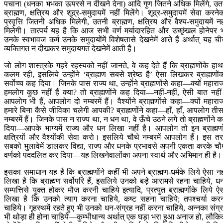
पचाना (धनका भभका ऊपरसे न दीखने देना) आदि गुण जितने अधिक मिलेंगे, उत
ब्राह्मण, क्षत्रिय और शूद्र-समुदायमें नहीं मिलेंगे। शूद्र-समुदायमें सेवा करने
प्रवृत्ति जितनी अधिक मिलेगी, उतनी ब्राह्मण, क्षत्रिय और वैश्य-समुदायमें नह
मिलेगी। तात्पर्य यह है कि आज सभी वर्ण मर्यादारहित और उच्छृंखल होनेपर 
उनके स्वभावज कर्म उनके समुदायोंमें विशेषतासे देखनेमें आते हैं अर्थात् यह च
व्यक्तिगत न दीखकर समुदायगत देखनेमें आती है।
जो लोग शास्त्रके गहरे रहस्यको नहीं जानते, वे कह देते हैं कि ब्राह्मणोंके हाथम
कलम रही, इसलिये उन्होंने ‘ब्राह्मण सबसे श्रेष्ठ है’ ऐसा लिखकर ब्राह्मणों
सर्वोच्च कह दिया। जिनके पास राज्य था, उन्होंने ब्राह्मणोंसे कहा—क्यों महारा
हमलोग कुछ नहीं हैं क्या? तो ब्राह्मणोंने कह दिया—नहीं-नहीं, ऐसी बात नही
आपलोग भी हैं, आपलोग दो नम्बरमें हैं। वैश्योंने ब्राह्मणोंसे कहा—क्यों महारा
हमारे बिना कैसे जीविका चलेगी आपकी? ब्राह्मणोंने कहा—हाँ, हाँ, आपलोग तीस
नम्बरमें हैं। जिनके पास न राज्य था, न धन था, वे ऊँचे उठने लगे तो ब्राह्मणोंने 
दिया—आपके भाग्यमें राज्य और धन लिखा नहीं है। आपलोग तो इन ब्राह्मणो
क्षत्रियों और वैश्योंकी सेवा करो। इसलिये चौथे नम्बरमें आपलोग हैं। इस त
सबको भुलावेमें डालकर विद्या, राज्य और धनके प्रभावसे अपनी एकता करके चौ
वर्णको पददलित कर दिया—यह लिखनेवालोंका अपना स्वार्थ और अभिमान ही है।
इसका समाधान यह है कि ब्राह्मणोंने कहीं भी अपने ब्राह्मण-धर्मके लिये ऐसा नह
लिखा है कि ब्राह्मण सर्वोपरि हैं, इसलिये उनको बड़े आरामसे रहना चाहिये, ध
सम्पत्तिसे युक्त होकर मौज करनी चाहिये इत्यादि, प्रत्युत ब्राह्मणोंके लिये ऐ
लिखा है कि उनको त्याग करना चाहिये, कष्ट सहना चाहिये; तपश्चर्या कर
चाहिये। गृहस्थमें रहते हुए भी उनको धन-संग्रह नहीं करना चाहिये, अन्नका संग्
भी थोड़ा ही होना चाहिये—कुम्भीधान्य अर्थात् एक घड़ा भरा हुआ अनाज हो, लौक