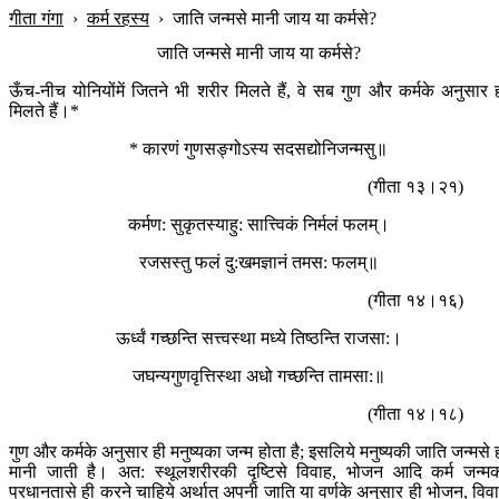
गीता गंगा
›
कर्म रहस्य
›
जाति जन्मसे मानी जाय या कर्मसे?
जाति जन्मसे मानी जाय या कर्मसे?
ऊँच-नीच योनियोंमें जितने भी शरीर मिलते हैं, वे सब गुण और कर्मके अनुसार 
मिलते हैं।*
* कारणं गुणसङ्गोऽस्य सदसद्योनिजन्मसु॥
(गीता १३।२१)
कर्मण: सुकृतस्याहु: सात्त्विकं निर्मलं फलम्।
रजसस्तु फलं दु:खमज्ञानं तमस: फलम्॥
(गीता १४।१६)
ऊर्ध्वं गच्छन्ति सत्त्वस्था मध्ये तिष्ठन्ति राजसा:।
जघन्यगुणवृत्तिस्था अधो गच्छन्ति तामसा:॥
(गीता १४।१८)
गुण और कर्मके अनुसार ही मनुष्यका जन्म होता है; इसलिये मनुष्यकी जाति जन्मसे 
मानी जाती है। अत: स्थूलशरीरकी दृष्टिसे विवाह, भोजन आदि कर्म जन्म
प्रधानतासे ही करने चाहिये अर्थात् अपनी जाति या वर्णके अनुसार ही भोजन, विव