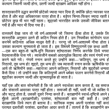
कल्याण जितनी जल्दी होगा, उतनी जल्दी ब्राह्मण आदिका नहीं होगा।
शास्त्रकारोंने उद्धार करनेमें छोटेको ज्यादा प्यार दिया है; क्योंकि छोटा प्यारका पात
होता है और बड़ा अधिकारका पात्र होता है। बड़ेपर चिन्ता-फिक्र ज्यादा रहती ह
छोटेपर कुछ भी भार नहीं रहता। शूद्रको भाररहित करके उसकी जीविका बता
गयी है और प्यार भी दिया गया है।
वास्तवमें देखा जाय तो जो वर्ण-आश्रममें जो जितना ऊँचा होता है, उसके लि
शास्त्रोंके अनुसार उतने ही कठिन नियम होते हैं। उन नियमोंका सांगोपांग पा
करनेमें कठिनता अधिक मालूम देती है। परन्तु जो वर्ण-आश्रममें नीचा होता ह
उसका कल्याण सुगमतासे हो जाता है। इस विषयमें विष्णुपुराणमें एक कथा आती 
—एक बार बहुत-से ऋषि-मुनि मिलकर श्रेष्ठताका निर्णय करनेके लिये भगवा
वेदव्यासजीके पास गये। व्यासजीने सबको आदरपूर्वक बिठाया और स्वयं गंगामें स्न
करने चले गये। गंगामें स्नान करते हुए उन्होंने कहा—‘कलियुग, तुम धन्य ह
स्त्रियो, तुम धन्य हो! शूद्रो, तुम धन्य हो! जब व्यासजी स्नान करके ऋषियोंके प
आये तो ऋषियोंने कहा—महाराज! आपने कलियुग, स्त्रियों और शूद्रोंको धन्यव
कैसे दिया ! तो उन्होंने कहा कि कलियुगमें अपने धर्मका पालन करनेसे स्त्रियों 
शूद्रोंका कल्याण जल्दी और सुगमतापूर्वक हो जाता है।
यहाँ एक और बात सोचनेकी है कि जो अपने स्वार्थका काम करता है, वह समाजम
और संसारमें आदरका पात्र नहीं होता। समाजमें ही नहीं, घरमें भी जो व्यक्ति पे
और चट्टू होता है, उसकी दूसरे निन्दा करते हैं। ब्राह्मणोंने स्वार्थ-दृष्टिसे अपने 
मुँहसे अपनी (ब्राह्मणोंकी) प्रशंसा, श्रेष्ठताकी बात नहीं कही है। उन्हों
ब्राह्मणोंके लिये त्याग ही बताया है। सात्त्विक मनुष्य अपनी प्रशंसा नहीं करत
प्रत्युत दूसरोंकी प्रशंसा, दूसरोंका आदर करते हैं। तात्पर्य है कि ब्राह्मणोंने क