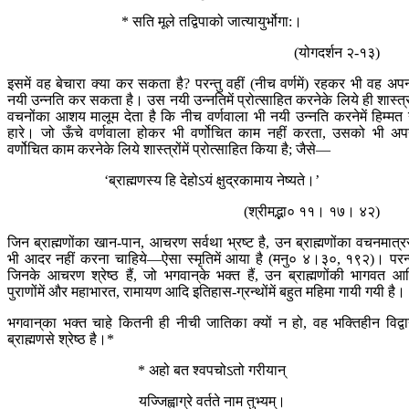
* सति मूले तद्विपाको जात्यायुर्भोगा:।
(योगदर्शन २-१३)
इसमें वह बेचारा क्या कर सकता है? परन्तु वहीं (नीच वर्णमें) रहकर भी वह अप
नयी उन्नति कर सकता है। उस नयी उन्नतिमें प्रोत्साहित करनेके लिये ही शास्त्
वचनोंका आशय मालूम देता है कि नीच वर्णवाला भी नयी उन्नति करनेमें हिम्मत
हारे। जो ऊँचे वर्णवाला होकर भी वर्णोचित काम नहीं करता, उसको भी अप
वर्णोचित काम करनेके लिये शास्त्रोंमें प्रोत्साहित किया है; जैसे—
‘ब्राह्मणस्य हि देहोऽयं क्षुद्रकामाय नेष्यते।’
(श्रीमद्भा० ११। १७। ४२)
जिन ब्राह्मणोंका खान-पान, आचरण सर्वथा भ्रष्ट है, उन ब्राह्मणोंका वचनमात्र
भी आदर नहीं करना चाहिये—ऐसा स्मृतिमें आया है (मनु० ४।३०, १९२)। परन्
जिनके आचरण श्रेष्ठ हैं, जो भगवान‍्के भक्त हैं, उन ब्राह्मणोंकी भागवत आ
पुराणोंमें और महाभारत, रामायण आदि इतिहास-ग्रन्थोंमें बहुत महिमा गायी गयी है।
भगवान‍्का भक्त चाहे कितनी ही नीची जातिका क्यों न हो, वह भक्तिहीन विद्वा
ब्राह्मणसे श्रेष्ठ है।*
* अहो बत श्वपचोऽतो गरीयान्
यज्जिह्वाग्रे वर्तते नाम तुभ्यम्।