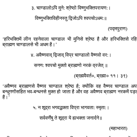
३. चाण्डालोऽपि मुने: श्रेष्ठो विष्णुभक्तिपरायण:।
विष्णुभक्तिविहीनस्तु द्विजोऽपि श्वपचोऽधम:॥
(पद्मपुराण)
‘हरिभक्तिमें लीन रहनेवाला चाण्डाल भी मुनिसे श्रेष्ठ है और हरिभक्तिसे रह
ब्राह्मण चाण्डालसे भी अधम है।’
४. अवैष्णवाद् द्विजाद् विप्र चाण्डालो वैष्णवो वर:।
सगण: श्वपचो मुक्तो ब्राह्मणो नरकं व्रजेत् ॥
(ब्रह्मवैवर्त०, ब्रह्मा० ११। ३९)
‘अवैष्णव ब्राह्मणसे वैष्णव चाण्डाल श्रेष्ठ है; क्योंकि वह वैष्णव चाण्डाल अप
बन्धुगणोंसहित भव-बन्धनसे मुक्त हो जाता है और वह अवैष्णव ब्राह्मण नरकमें पड़
है।’
५. न शूद्रा भगवद्भक्ता विप्रा भागवता: स्मृता:।
सर्ववर्णेषु ते शूद्रा ये ह्यभक्ता जनार्दने॥
(महाभारत)