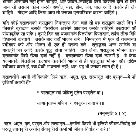
भोगोंमें आसक्ति नहीं होनी चाहिये, और जीवन-निर्वाहके लिये किसीसे दान भी लि
जाय तो उसका काम करके अर्थात् यज्ञ, होम, जप, पाठ आदि करके ही ले
चाहिये। गोदान आदि लिया जाय तो उसका प्रायश्चित्त करना चाहिये।
यदि कोई ब्राह्मणको श्राद्धका निमन्त्रण देना चाहे तो वह श्राद्धके पहले दिन द
जिससे ब्राह्मण उसके पितरोंका अपनेमें आवाहन करके रात्रिमें ब्रह्मचर्य 
संयमपूर्वक रह सके। दूसरे दिन वह यजमानके पितरोंका पिण्डदान, तर्पण ठीक विध
विधानसे करवाये। उसके बाद वहाँ भोजन करे। निमन्त्रण भी एक ही यजमान
स्वीकार करे और भोजन भी एक ही घरका करे। श्राद्धका अन्न खानेके ब
गायत्री-जप आदि करके शुद्ध होना चाहिये। दान लेना, श्राद्धका भोजन कर
ब्राह्मणके लिये ऊँचा दर्जा नहीं है। ब्राह्मणका ऊँचा दर्जा त्यागमें है। वे के
यजमानके पितरोंका कल्याण करनेकी भावनासे ही श्राद्धका भोजन और दक्षि
स्वीकार करते हैं, स्वार्थकी भावनासे नहीं; अत: यह भी उनका त्याग ही है।
ब्राह्मणोंने अपनी जीविकाके लिये ऋत, अमृत, मृत, सत्यानृत और प्रमृत—ये पा
वृत्तियाँ बतायी हैं*—
* ऋतामृताभ्यां जीवेत्तु मृतेन प्रमृतेन वा।
सत्यानृताभ्यामपि वा न श्ववृत्त्या कदाचन॥
(मनुस्मृति ४। ४)
‘ऋत, अमृत, मृत, प्रमृत और सत्यानृत—इनमेंसे किसी भी वृत्तिसे जीवन-निर्वाह कर
परन्तु श्वानवृत्ति अर्थात् सेवावृत्तिसे कभी भी जीवन-निर्वाह न करे।’