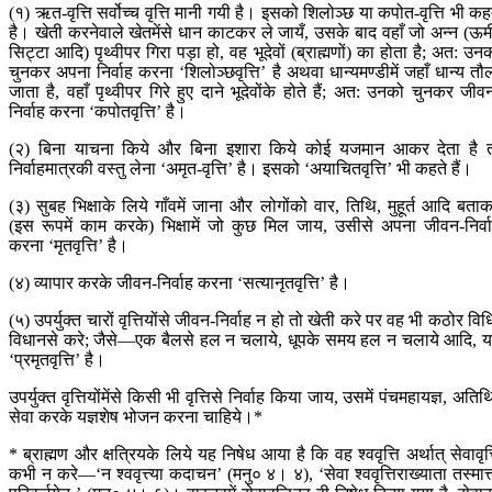
(१) ऋत-वृत्ति सर्वोच्च वृत्ति मानी गयी है। इसको शिलोञ्छ या कपोत-वृत्ति भी कह
है। खेती करनेवाले खेतमेंसे धान काटकर ले जायँ, उसके बाद वहाँ जो अन्न (ऊम
सिट्टा आदि) पृथ्वीपर गिरा पड़ा हो, वह भूदेवों (ब्राह्मणों) का होता है; अत: उन
चुनकर अपना निर्वाह करना ‘शिलोञ्छवृत्ति’ है अथवा धान्यमण्डीमें जहाँ धान्य तौ
जाता है, वहाँ पृथ्वीपर गिरे हुए दाने भूदेवोंके होते हैं; अत: उनको चुनकर जीव
निर्वाह करना ‘कपोतवृत्ति’ है।
(२) बिना याचना किये और बिना इशारा किये कोई यजमान आकर देता है 
निर्वाहमात्रकी वस्तु लेना ‘अमृत-वृत्ति’ है। इसको ‘अयाचितवृत्ति’ भी कहते हैं।
(३) सुबह भिक्षाके लिये गाँवमें जाना और लोगोंको वार, तिथि, मुहूर्त आदि बता
(इस रूपमें काम करके) भिक्षामें जो कुछ मिल जाय, उसीसे अपना जीवन-निर्व
करना ‘मृतवृत्ति’ है।
(४) व्यापार करके जीवन-निर्वाह करना ‘सत्यानृतवृत्ति’ है।
(५) उपर्युक्त चारों वृत्तियोंसे जीवन-निर्वाह न हो तो खेती करे पर वह भी कठोर विध
विधानसे करे; जैसे—एक बैलसे हल न चलाये, धूपके समय हल न चलाये आदि, 
‘प्रमृतवृत्ति’ है।
उपर्युक्त वृत्तियोंमेंसे किसी भी वृत्तिसे निर्वाह किया जाय, उसमें पंचमहायज्ञ, अतिथ
सेवा करके यज्ञशेष भोजन करना चाहिये।*
* ब्राह्मण और क्षत्रियके लिये यह निषेध आया है कि वह श्ववृत्ति अर्थात् सेवावृत्
कभी न करे—‘न श्ववृत्त्या कदाचन’ (मनु० ४। ४), ‘सेवा श्ववृत्तिराख्याता तस्मात्त