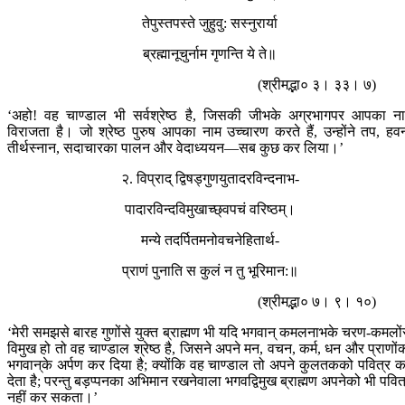
तेपुस्तपस्ते जुहुवु: सस्नुरार्या
ब्रह्मानूचुर्नाम गृणन्ति ये ते॥
(श्रीमद्भा० ३। ३३। ७)
‘अहो! वह चाण्डाल भी सर्वश्रेष्ठ है, जिसकी जीभके अग्रभागपर आपका न
विराजता है। जो श्रेष्ठ पुरुष आपका नाम उच्चारण करते हैं, उन्होंने तप, हव
तीर्थस्नान, सदाचारका पालन और वेदाध्ययन—सब कुछ कर लिया।’
२. विप्राद् द्विषड्गुणयुतादरविन्दनाभ-
पादारविन्दविमुखाच्छ्वपचं वरिष्ठम्।
मन्ये तदर्पितमनोवचनेहितार्थ-
प्राणं पुनाति स कुलं न तु भूरिमान:॥
(श्रीमद्भा० ७। ९। १०)
‘मेरी समझसे बारह गुणोंसे युक्त ब्राह्मण भी यदि भगवान् कमलनाभके चरण-कमलों
विमुख हो तो वह चाण्डाल श्रेष्ठ है, जिसने अपने मन, वचन, कर्म, धन और प्राणों
भगवान‍्के अर्पण कर दिया है; क्योंकि वह चाण्डाल तो अपने कुलतकको पवित्र 
देता है; परन्तु बड़प्पनका अभिमान रखनेवाला भगवद्विमुख ब्राह्मण अपनेको भी पवित
नहीं कर सकता।’