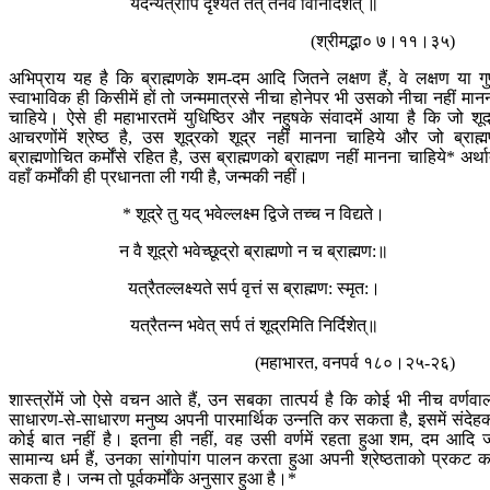
यदन्यत्रापि दृश्येत तत् तेनैव विनिर्दिशेत् ॥
(श्रीमद्भा० ७।११।३५)
अभिप्राय यह है कि ब्राह्मणके शम-दम आदि जितने लक्षण हैं, वे लक्षण या ग
स्वाभाविक ही किसीमें हों तो जन्ममात्रसे नीचा होनेपर भी उसको नीचा नहीं मान
चाहिये। ऐसे ही महाभारतमें युधिष्ठिर और नहुषके संवादमें आया है कि जो शूद
आचरणोंमें श्रेष्ठ है, उस शूद्रको शूद्र नहीं मानना चाहिये और जो ब्राह्
ब्राह्मणोचित कर्मोंसे रहित है, उस ब्राह्मणको ब्राह्मण नहीं मानना चाहिये* अर्था
वहाँ कर्मोंकी ही प्रधानता ली गयी है, जन्मकी नहीं।
* शूद्रे तु यद् भवेल्लक्ष्म द्विजे तच्च न विद्यते।
न वै शूद्रो भवेच्छूद्रो ब्राह्मणो न च ब्राह्मण:॥
यत्रैतल्लक्ष्यते सर्प वृत्तं स ब्राह्मण: स्मृत:।
यत्रैतन्न भवेत् सर्प तं शूद्रमिति निर्दिशेत्॥
(महाभारत, वनपर्व १८०।२५-२६)
शास्त्रोंमें जो ऐसे वचन आते हैं, उन सबका तात्पर्य है कि कोई भी नीच वर्णवा
साधारण-से-साधारण मनुष्य अपनी पारमार्थिक उन्नति कर सकता है, इसमें संदेह
कोई बात नहीं है। इतना ही नहीं, वह उसी वर्णमें रहता हुआ शम, दम आदि 
सामान्य धर्म हैं, उनका सांगोपांग पालन करता हुआ अपनी श्रेष्ठताको प्रकट 
सकता है। जन्म तो पूर्वकर्मोंके अनुसार हुआ है।*