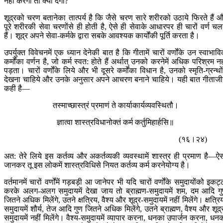
नहीं करेगा तो क्या देगा?
शूद्रको चरण बतानेका तात्पर्य है कि जैसे चरण सारे शरीरको उठाये फिरते हैं 
पूरे शरीरकी सेवा चरणोंसे ही होती है, ऐसे ही सेवाके आधारपर ही चारों वर्ण चल
हैं। शूद्र अपने सेवा-कर्मके द्वारा सबके आवश्यक कार्योंकी पूर्ति करता है।
उपर्युक्त विवेचनमें एक ध्यान देनेकी बात है कि गीतामें चारों वर्णोंके उन स्वाभाव
कर्मोंका वर्णन है, जो कर्म स्वत: होते हैं अर्थात् उनको करनेमें अधिक परिश्रम नह
पड़ता। चारों वर्णोंके लिये और भी दूसरे कर्मोंका विधान है, उनको स्मृति-ग्रन्थोंम
देखना चाहिये और उनके अनुसार अपने आचरण बनाने चाहिये। यही बात गीताजी
कही है—
तस्माच्छास्त्रं प्रमाणं ते कार्याकार्यव्यवस्थितौ।
ज्ञात्वा शास्त्रविधानोक्तं कर्म कर्तुमिहार्हसि॥
(१६।२४)
अत: तेरे लिये इस कर्तव्य और अकर्तव्यकी व्यवस्थामें शास्त्र ही प्रमाण है—ऐ
जानकर तू इस लोकमें शास्त्रविधिसे नियत कर्तव्य कर्म करनेयोग्य है।
वर्तमानमें चारों वर्णोंमें गड़बड़ी आ जानेपर भी यदि चारों वर्णोंके समुदायोंको इकट्
करके अलग-अलग समुदायमें देखा जाय तो ब्राह्मण-समुदायमें शम, दम आदि ग
जितने अधिक मिलेंगे, उतने क्षत्रिय, वैश्य और शूद्र-समुदायमें नहीं मिलेंगे। क्षत्रि
समुदायमें शौर्य, तेज आदि गुण जितने अधिक मिलेंगे, उतने ब्राह्मण, वैश्य और शूद्
समुदायमें नहीं मिलेंगे। वैश्य-समुदायमें व्यापार करना, धनका उपार्जन करना, धन