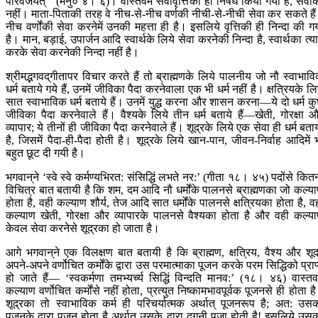
परिवर्जयेत् ’ (मनु० ४। ६)। वास्तवमें सेवावृत्तिका ही निषेध किया गया है, सेवा
नहीं। माता-पिताकी तरह वे नीच-से-नीच वर्णकी नीची-से-नीची सेवा कर सकते है
नीच वर्णोंकी सेवा करनेमें उनकी महत्ता ही है। इसलिये वृत्तिकी ही निन्दा की ग
है। मान, बड़ाई, उपार्जन आदि स्वार्थके लिये सेवा करनेकी निन्दा है, स्वार्थका त्य
करके सेवा करनेकी निन्दा नहीं है।
श्रीमद्भगवद‍्गीतापर विचार करते हैं तो ब्राह्मणके लिये पालनीय जो नौ स्वाभाव
धर्म बताये गये हैं, उनमें जीविका पैदा करनेवाला एक भी धर्म नहीं है। क्षत्रियके लि
सात स्वाभाविक धर्म बताये हैं। उनमें युद्ध करना और शासन करना—ये दो धर्म क
जीविका पैदा करनेवाले हैं। वैश्यके लिये तीन धर्म बताये हैं—खेती, गोरक्षा 
व्यापार; ये तीनों ही जीविका पैदा करनेवाले हैं। शूद्रके लिये एक सेवा ही धर्म बता
है, जिसमें पैदा-ही-पैदा होती है। शूद्रके लिये खान-पान, जीवन-निर्वाह आदिमें 
बहुत छूट दी गयी है।
भगवान‍्ने ‘स्वे स्वे कर्मण्यभिरत: संसिद्धिं लभते नर:’ (गीता १८। ४५) पदोंसे कित
विचित्र बात बतायी है कि शम, दम आदि नौ धर्मोंके पालनसे ब्राह्मणका जो कल्य
होता है, वही कल्याण शौर्य, तेज आदि सात धर्मोंके पालनसे क्षत्रियका होता है, व
कल्याण खेती, गोरक्षा और व्यापारके पालनसे वैश्यका होता है और वही कल्य
केवल सेवा करनेसे शूद्रका हो जाता है।
आगे भगवान‍्ने एक विलक्षण बात बतायी है कि ब्राह्मण, क्षत्रिय, वैश्य और शूद
अपने-अपने वर्णोचित कर्मोंके द्वारा उस परमात्माका पूजन करके परम सिद्धिको प्राप
हो जाते हैं— ‘स्वकर्मणा तमभ्यर्च्य सिद्धिं विन्दति मानव:’ (१८। ४६) वास्तवम
कल्याण वर्णोचित कर्मोंसे नहीं होता, प्रत्युत निष्कामभावपूर्वक पूजनसे ही होता ह
शूद्रका तो स्वाभाविक कर्म ही परिचर्यात्मक अर्थात् पूजनरूप है; अत: उस
पूजनके द्वारा पूजन होता है अर्थात् उसके द्वारा दुगुनी पूजा होती है! इसलिये उस