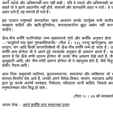
अपने स्वार्थ और अभिमानकी बात नहीं कही। यदि वे स्वार्थ और अभिमानकी ब
कहते तो वे इतने आदरणीय नहीं होते, संसारमें और शास्त्रोंमें आदर न पाते। वे 
आदर पाते हैं, वह त्यागसे ही पाते हैं।
इस प्रकार मनुष्यको शास्त्रोंका गहरा अध्ययन करके उपर्युक्त सभी बातों
समझना चाहिये और ऋषि-मुनियोंपर, शास्त्रकारोंपर झूठा आक्षेप नहीं कर
चाहिये।
ऊँच-नीच वर्णोंमें प्राणियोंका जन्म मुख्यरूपसे गुणों और कर्मोंके अनुसार होता 
—‘चातुर्वर्ण्यं मया सृष्टं गुणकर्मविभागश:’ (गीता ४। १३); परन्तु ऋणानुबन्ध, शा
वरदान, संग आदि किसी कारणविशेषसे भी ऊँच-नीच वर्णोंमें जन्म हो जाता है। 
वर्णोंमें जन्म होनेपर भी वे अपने पूर्व स्वभावके अनुसार ही आचरण करते हैं। य
कारण है कि ऊँचे वर्णमें उत्पन्न होनेपर भी उनके नीच आचरण देखे जाते हैं, जै
धुन्धुकारी आदि; और नीच वर्णमें उत्पन्न होनेपर भी वे महापुरुष होते हैं, जैसे विदु
कबीर, रैदास आदि।
आज जिस समुदायमें जातिगत, कुलपरम्परागत, समाजगत और व्यक्तिगत जो 
शास्त्र-विपरीत दोष आये हैं, उनको अपने विवेक-विचार, सत्संग, स्वाध्याय आदि
द्वारा दूर करके अपनेमें स्वच्छता, निर्मलता, पवित्रता लानी चाहिये, जिससे अप
मनुष्यजन्मका ध्येय सिद्ध हो सके।
(गीता १८। ४४ की व्याख्यास
अगला लेख
›
अपने कर्मोंके द्वारा भगवान‍्का पूजन