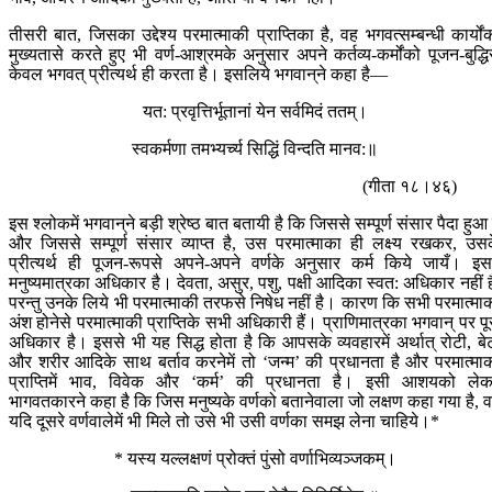
तीसरी बात, जिसका उद्देश्य परमात्माकी प्राप्तिका है, वह भगवत्सम्बन्धी कार्यों
मुख्यतासे करते हुए भी वर्ण-आश्रमके अनुसार अपने कर्तव्य-कर्मोंको पूजन-बुद्धि
केवल भगवत् प्रीत्यर्थ ही करता है। इसलिये भगवान‍्ने कहा है—
यत: प्रवृत्तिर्भूतानां येन सर्वमिदं ततम्।
स्वकर्मणा तमभ्यर्च्य सिद्धिं विन्दति मानव:॥
(गीता १८।४६)
इस श्लोकमें भगवान‍्ने बड़ी श्रेष्ठ बात बतायी है कि जिससे सम्पूर्ण संसार पैदा हुआ 
और जिससे सम्पूर्ण संसार व्याप्त है, उस परमात्माका ही लक्ष्य रखकर, उस
प्रीत्यर्थ ही पूजन-रूपसे अपने-अपने वर्णके अनुसार कर्म किये जायँ। इसम
मनुष्यमात्रका अधिकार है। देवता, असुर, पशु, पक्षी आदिका स्वत: अधिकार नहीं ह
परन्तु उनके लिये भी परमात्माकी तरफसे निषेध नहीं है। कारण कि सभी परमात्मा
अंश होनेसे परमात्माकी प्राप्तिके सभी अधिकारी हैं। प्राणिमात्रका भगवान् पर पू
अधिकार है। इससे भी यह सिद्ध होता है कि आपसके व्यवहारमें अर्थात् रोटी, बे
और शरीर आदिके साथ बर्ताव करनेमें तो ‘जन्म’ की प्रधानता है और परमात्मा
प्राप्तिमें भाव, विवेक और ‘कर्म’ की प्रधानता है। इसी आशयको ले
भागवतकारने कहा है कि जिस मनुष्यके वर्णको बतानेवाला जो लक्षण कहा गया है, 
यदि दूसरे वर्णवालेमें भी मिले तो उसे भी उसी वर्णका समझ लेना चाहिये।*
* यस्य यल्लक्षणं प्रोक्तं पुंसो वर्णाभिव्यञ्जकम्।