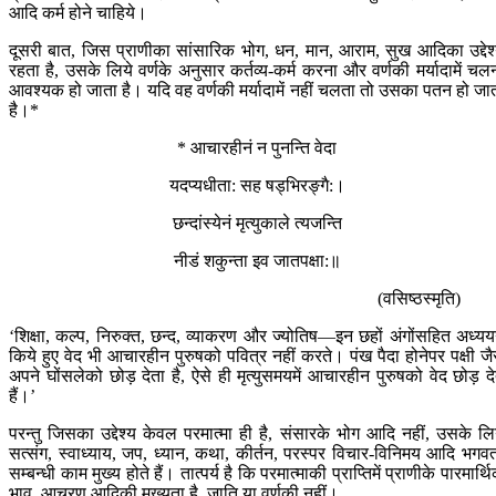
आदि कर्म होने चाहिये।
दूसरी बात, जिस प्राणीका सांसारिक भोग, धन, मान, आराम, सुख आदिका उद्देश
रहता है, उसके लिये वर्णके अनुसार कर्तव्य-कर्म करना और वर्णकी मर्यादामें चल
आवश्यक हो जाता है। यदि वह वर्णकी मर्यादामें नहीं चलता तो उसका पतन हो जा
है।*
* आचारहीनं न पुनन्ति वेदा
यदप्यधीता: सह षड्‍‍भिरङ्गै:।
छन्दांस्येनं मृत्युकाले त्यजन्ति
नीडं शकुन्ता इव जातपक्षा:॥
(वसिष्ठस्मृति)
‘शिक्षा, कल्प, निरुक्त, छन्द, व्याकरण और ज्योतिष—इन छहों अंगोंसहित अध्य
किये हुए वेद भी आचारहीन पुरुषको पवित्र नहीं करते। पंख पैदा होनेपर पक्षी जै
अपने घोंसलेको छोड़ देता है, ऐसे ही मृत्युसमयमें आचारहीन पुरुषको वेद छोड़ दे
हैं।’
परन्तु जिसका उद्देश्य केवल परमात्मा ही है, संसारके भोग आदि नहीं, उसके लि
सत्संग, स्वाध्याय, जप, ध्यान, कथा, कीर्तन, परस्पर विचार-विनिमय आदि भगवत
सम्बन्धी काम मुख्य होते हैं। तात्पर्य है कि परमात्माकी प्राप्तिमें प्राणीके पारमार्थ
भाव, आचरण आदिकी मुख्यता है, जाति या वर्णकी नहीं।