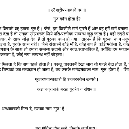
॥ ॐ श्रीपरमात्मने नम:॥
गुरु कौन होता है?
िषयमें वह हमारा गुरु है। जैसे, हम किसीसे मार्ग पूछते हैं और वह हमें मार्ग बताता ह
ा देता है तो उनका उम्रभरके लिये पति-पत्नीका सम्बन्ध जुड़ जाता है। वही स्त्
भगवान् के साथ जोड़ देता है तो गुरुका काम हो गया। तात्पर्य है कि गुरुका काम 
 है, गुरुके साथ नहीं। जैसे संसारमें कोई माँ है, कोई बाप है, कोई भतीजा है, कोई
वान् के साथ तो हमारा सम्बन्ध सदासे और स्वत:स्वाभाविक है; क्योंकि हम भगवा
राता है, कोई नया सम्बन्ध नहीं जोड़ता।
यही मिलता है कि बाप पहले होता है। परन्तु वास्तवमें देखा जाय तो पहले बेटा होता 
िष्यको जब तत्त्वज्ञान हो जाता है, तब उसके मार्गदर्शकका नाम ‘गुरु’ होता है। शिष
गुकारश्चान्धकारो हि रुकारस्तेज उच्यते।
अज्ञानग्रासकं ब्रह्म गुरुरेव न संशय:॥
ी अन्धकारको मिटा दे, उसका नाम ‘गुरु’ है।
गुरु गोविन्द दोउ खड़े, किनके लागूँ पाय।