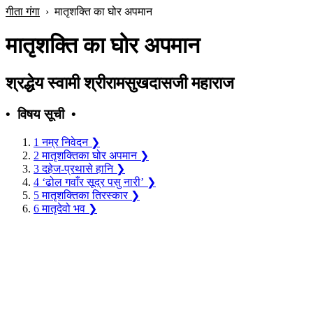
गीता गंगा
›
मातृशक्ति का घोर अपमान
मातृशक्ति का घोर अपमान
श्रद्धेय स्वामी श्रीरामसुखदासजी महाराज
• विषय सूची •
1
नम्र निवेदन
❯
2
मातृशक्तिका घोर अपमान
❯
3
दहेज-प्रथासे हानि
❯
4
‘ढोल गवाँर सूद्र पसु नारी’
❯
5
मातृशक्तिका तिरस्कार
❯
6
मातृदेवो भव
❯