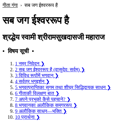
गीता गंगा
›
सब जग ईश्वररूप है
सब जग ईश्वररूप है
श्रद्धेय स्वामी श्रीरामसुखदासजी महाराज
• विषय सूची •
1
नम्र निवेदन
❯
2
सब जग ईश्वररूप है (वासुदेव: सर्वम्)
❯
3
विविध रूपोंमें भगवान्
❯
4
सर्वत्र भगद्दर्शन
❯
5
भगवत्प्राप्तिका सुगम तथा शीघ्र सिद्धिदायक साधन
❯
6
गीताकी विलक्षण बात
❯
7
अपने प्रभुको कैसे पहचाने?
❯
8
भगवान‍्का अलौकिक समग्ररूप
❯
9
अलौकिक साधन—भक्ति
❯
10
प्रार्थना
❯