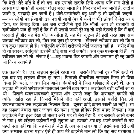
कि बेटी! तेरे पति ये हैं तो बस, वह उसको सदाके लिये अपना पति मान लेती ह
अपना पति मानते ही उसका गोत्र बदल जाता है। फिर वह माँ बन जाती है, दादी 
जाती है, परदादी बन जाती है। पोते-परपोतेकी बहू आती है तो दादीजी कहती ह
—‘घर खोयो पराई जायी’ इस परायी जायी (पराये घरमें जन्मी) छोकरीने मेरा घर 
दिया, घर बिगाड़ दिया! अब उस दादीजीसे पूछो कि माँजी! आप तो घरजायी ह
दादीजीको याद ही नहीं है कि मैं भी परायी जायी हूँ! वह तो यही देखती है कि मैं दाद
परदादी हूँ और यह मेरा पोता-परपोता है, यह मेरा कुटुम्ब है! इसी तरह आप सच्
बातको स्वीकार कर लो, फिर सब कुछ हो जायगा। भीतरसे स्वीकार कर लो कि 
सब कुछ भगवान‍् ही हैं। स्वीकृति करनेमें शरीरकी कोई जरूरत नहीं है। शरीर बीम
हो या स्वस्थ, स्वीकृति करनेमें कोई बाधा नहीं लगती। सब कुछ परमात्मा ही हैं—
स्वीकार कर लो तो ‘संसार है’—यह भावना मिट जायगी और परमात्मा ही रह जायँग
जो कि वास्तवमें हैं।
एक कहानी है। एक लड़का मुंबईमें रहता था। उसके पिताजी दूर गाँवमें रहते थ
एक बार वह लड़का बीमार हो गया। पिताको बीमारीका समाचार मिला तो विच
किया कि चलो, जाकर मिल आयें। दैवयोगसे वे जिस धर्मशालामें ठहरे थे, उन
लड़का भी उसी धर्मशालामें पासवाले कमरेमें ठहर गया। लड़केको बड़ी खाँसी आ र
थी। पिताने व्यवस्थापकको बुलाया और उससे कहा कि पासवाले कमरेमें क
व्यक्ति खाँस रहा है, जिससे मेरेको नींद नहीं आती, इसको यहाँसे निकाल
व्यवस्थापकने उस लड़केको निकाल दिया। दूसरा कोई कमरा खाली था नहीं। अ
वह लड़का बेचारा बाहर जाकर बैठ गया। सुबह होनेपर पिता बाहर निकला। बा
लड़केको बैठा हुआ देखा तो बोला! अरे! यह तो मेरा बेटा है! वह उसको अपने कमरेम
ले गया। जो लड़का पड़ोसमें नहीं सुहाता था, उसको अब वह अपने कमरेमें ले गय
पहले पता नहीं था कि यह मेरा ही बेटा है, अब पता लग गया तो इसमें क्या देरी लग
क्या अभ्यास करना पड़ा? ऐसे ही आप मेरे कहनेसे मान लो कि यह सब परमात्मा 