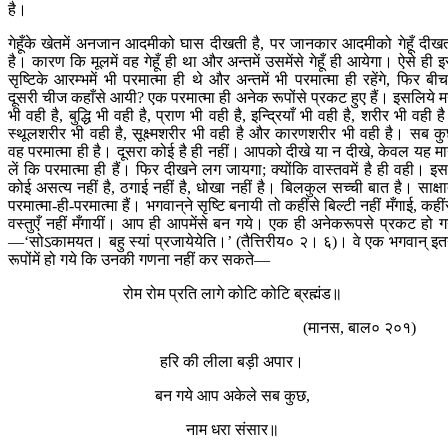
है।
गेहूँके खेतमें अनजान आदमीको घास दीखती है, पर जानकार आदमीको गेहूँ दीख
है। कारण कि मूलमें वह गेहूँ ही था और अन्तमें उसमेंसे गेहूँ ही आयेगा। ऐसे ही 
सृष्टिके आरम्भमें भी परमात्मा ही थे और अन्तमें भी परमात्मा ही रहेंगे, फिर बीचम
दूसरी चीज कहाँसे आयी? एक परमात्मा ही अनेक रूपोंसे प्रकट हुए हैं। इसलिये 
भी वही है, बुद्धि भी वही है, प्राण भी वही है, इन्द्रियाँ भी वही है, शरीर भी वही ह
स्थूलशरीर भी वही है, सूक्ष्मशरीर भी वही है और कारणशरीर भी वही है। सब क
वह परमात्मा ही है। दूसरा कोई है ही नहीं। आपको दीखे या न दीखे, केवल यह म
लें कि परमात्मा ही हैं। फिर दीखने लग जायगा; क्योंकि वास्तवमें है ही वही। इसम
कोई असत्य नहीं है, ठगाई नहीं है, धोखा नहीं है। बिलकुल सच्ची बात है। साक्षा
परमात्मा-ही-परमात्मा हैं। भगवान‍्ने सृष्टि बनायी तो कहींसे बिल्टी नहीं मँगाई, कहीं
वस्तुएँ नहीं मँगायीं। आप ही आपमेंसे बन गये। एक ही अनेकरूपसे प्रकट हो ग
—‘सोऽकामयत। बहु स्यां प्रजायेयेति।’ (तैत्तिरीय० २। ६)। वे एक भगवान‍् इत
रूपोंमें हो गये कि उनकी गणना नहीं कर सकते—
रोम रोम प्रति लागे कोटि कोटि ब्रह्मंड॥
(मानस, बाल० २०१)
हरि की लीला बड़ी अपार।
बन गये आप अकेले सब कुछ,
नाम धरा संसार॥