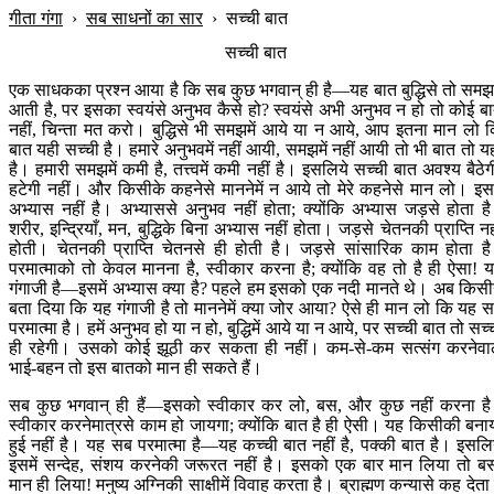
गीता गंगा
›
सब साधनों का सार
›
सच्ची बात
सच्ची बात
एक साधकका प्रश्न आया है कि सब कुछ भगवान‍् ही है—यह बात बुद्धिसे तो समझम
आती है, पर इसका स्वयंसे अनुभव कैसे हो? स्वयंसे अभी अनुभव न हो तो कोई ब
नहीं, चिन्ता मत करो। बुद्धिसे भी समझमें आये या न आये, आप इतना मान लो 
बात यही सच्ची है। हमारे अनुभवमें नहीं आयी, समझमें नहीं आयी तो भी बात तो य
है। हमारी समझमें कमी है, तत्त्वमें कमी नहीं है। इसलिये सच्ची बात अवश्य बैठेग
हटेगी नहीं। और किसीके कहनेसे माननेमें न आये तो मेरे कहनेसे मान लो। इसम
अभ्यास नहीं है। अभ्याससे अनुभव नहीं होता; क्योंकि अभ्यास जड़से होता ह
शरीर, इन्द्रियाँ, मन, बुद्धिके बिना अभ्यास नहीं होता। जड़से चेतनकी प्राप्ति नह
होती। चेतनकी प्राप्ति चेतनसे ही होती है। जड़से सांसारिक काम होता ह
परमात्माको तो केवल मानना है, स्वीकार करना है; क्योंकि वह तो है ही ऐसा! 
गंगाजी है—इसमें अभ्यास क्या है? पहले हम इसको एक नदी मानते थे। अब किसी
बता दिया कि यह गंगाजी है तो माननेमें क्या जोर आया? ऐसे ही मान लो कि यह 
परमात्मा है। हमें अनुभव हो या न हो, बुद्धिमें आये या न आये, पर सच्ची बात तो सच्
ही रहेगी। उसको कोई झूठी कर सकता ही नहीं। कम-से-कम सत्संग करनेवा
भाई-बहन तो इस बातको मान ही सकते हैं।
सब कुछ भगवान‍् ही हैं—इसको स्वीकार कर लो, बस, और कुछ नहीं करना ह
स्वीकार करनेमात्रसे काम हो जायगा; क्योंकि बात है ही ऐसी। यह किसीकी बना
हुई नहीं है। यह सब परमात्मा है—यह कच्ची बात नहीं है, पक्‍की बात है। इसलि
इसमें सन्देह, संशय करनेकी जरूरत नहीं है। इसको एक बार मान लिया तो ब
मान ही लिया! मनुष्य अग्निकी साक्षीमें विवाह करता है। ब्राह्मण कन्यासे कह देता 