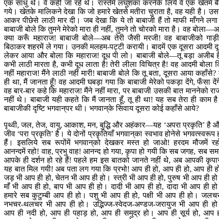
एक साधु थे। वे कहीं जा रहे थे। रास्तेमें लघुशंका करनेके लिये वे एक खेतमें ब
गये। खेतके मालिकने देखा कि जो हमारे खेतसे मतीरा चुराता है, वह यही है। उस
आकर पीछेसे लाठी मार दी। जब देखा कि ये तो बाबाजी हैं तो माफी माँगने लग
बाबाजी बोले कि तुमने मेरेको मारा ही नहीं, तुमने तो चोरको मारा है। वह बोला—
क्या करूँ महाराज! बाबाजी बोले—अब तेरी जैसी मरजी! वह बाबाजीको गाड़ीम
बिठाकर शहरमें ले गया। उनकी मलहम-पट्टी करायी। बादमें एक दूसरा आदमी द
लेकर आया और बोला कि महाराज! दूध पी लो। बाबाजी बोले—तू बड़ा अजीब ह
कभी लाठी मारता है, कभी दूध लाता है! तेरी लीला विचित्र है! वह आदमी बोला 
नहीं महाराज! मैंने लाठी नहीं मारी! बाबाजी बोले कि तू बता, दूसरा आया कहाँसे? 
ही था, मैं जानता हूँ! वह आदमी घबड़ा गया कि बाबाजी मेरेको पकड़ा देंगे, फँसा देंग
वह बार-बार कहे कि महाराज! मैंने नहीं मारा, पर बाबाजी उसकी बात माननेको रा
नहीं थे। बाबाजी यही कहते कि मैं जानता हूँ, तू ही था! यह सब तेरा ही काम ह
बाबाजीकी दृष्टि भगवान‍्पर थी। भगवान‍्के सिवाय दूसरा कोई कहाँसे आये?
पृथ्वी, जल, तेज, वायु, आकाश, मन, बुद्धि और अहंकार—यह ‘अपरा प्रकृति’ है 
जीव ‘परा प्रकृति’ है। ये दोनों प्रकृतियाँ भगवान‍्का स्वभाव होनेसे भगवत्स्वरूप 
हैं। इसलिये सब रूपोंमें भगवान‍्को देखकर मस्त हो जाओ! हरदम मौजमें रह
आनन्दमें रहो! वाह, प्रभु वाह! आनन्द हो गया, कृपा हो गयी कि सब जगह, सब स
आपके ही दर्शन हो रहे हैं! पहले हम इस बातको जानते नहीं थे, अब आपकी कृपा
यह बात मिल गयी! अब पता लग गया कि प्रभो! आप ही हो, आप ही हो, आप ही ह
जड़ भी आप ही हो, चेतन भी आप ही हो। स्त्री भी आप ही हो, पुरुष भी आप ही ह
माँ भी आप ही हो, बाप भी आप ही हो। दादी भी आप ही हो, दादा भी आप ही ह
हमारे सब कुटुम्बी आप ही हो। पशु भी आप ही हो, पक्षी भी आप ही हो। जलच
नभचर-थलचर भी आप ही हो। उद्भिज्ज-स्वेदज-अण्डज-जरायुज भी आप ही ह
आप ही नदी हो, आप ही पहाड़ हो, आप ही समुद्र हो। आप ही सूर्य हो, आप 