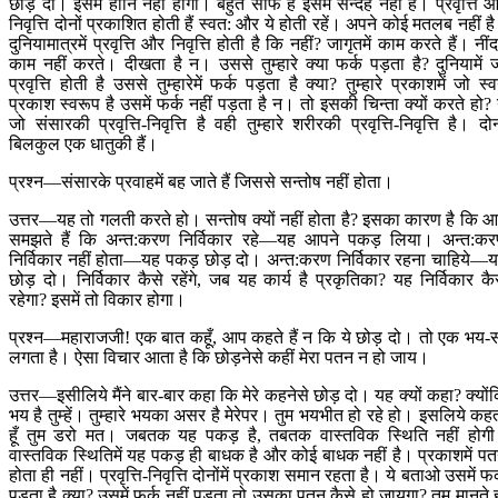
छोड़ दो। इसमें हानि नहीं होगी। बहुत साफ है इसमें सन्देह नहीं है। प्रवृत्ति 
निवृत्ति दोनों प्रकाशित होती हैं स्वत: और ये होती रहें। अपने कोई मतलब नहीं ह
दुनियामात्रमें प्रवृत्ति और निवृत्ति होती है कि नहीं? जागृतमें काम करते हैं। नींदम
काम नहीं करते। दीखता है न। उससे तुम्हारे क्या फर्क पड़ता है? दुनियामें 
प्रवृत्ति होती है उससे तुम्हारेमें फर्क पड़ता है क्या? तुम्हारे प्रकाशमें जो स्व
प्रकाश स्वरूप है उसमें फर्क नहीं पड़ता है न। तो इसकी चिन्ता क्यों करते हो? 
जो संसारकी प्रवृत्ति-निवृत्ति है वही तुम्हारे शरीरकी प्रवृत्ति-निवृत्ति है। दोन
बिलकुल एक धातुकी हैं।
प्रश्न—संसारके प्रवाहमें बह जाते हैं जिससे सन्तोष नहीं होता।
उत्तर—यह तो गलती करते हो। सन्तोष क्यों नहीं होता है? इसका कारण है कि 
समझते हैं कि अन्त:करण निर्विकार रहे—यह आपने पकड़ लिया। अन्त:क
निर्विकार नहीं होता—यह पकड़ छोड़ दो। अन्त:करण निर्विकार रहना चाहिये—
छोड़ दो। निर्विकार कैसे रहेंगे, जब यह कार्य है प्रकृतिका? यह निर्विकार कै
रहेगा? इसमें तो विकार होगा।
प्रश्न—महाराजजी! एक बात कहूँ, आप कहते हैं न कि ये छोड़ दो। तो एक भय-
लगता है। ऐसा विचार आता है कि छोड़नेसे कहीं मेरा पतन न हो जाय।
उत्तर—इसीलिये मैंने बार-बार कहा कि मेरे कहनेसे छोड़ दो। यह क्यों कहा? क्यों
भय है तुम्हें। तुम्हारे भयका असर है मेरेपर। तुम भयभीत हो रहे हो। इसलिये कह
हूँ तुम डरो मत। जबतक यह पकड़ है, तबतक वास्तविक स्थिति नहीं होग
वास्तविक स्थितिमें यह पकड़ ही बाधक है और कोई बाधक नहीं है। प्रकाशमें प
होता ही नहीं। प्रवृत्ति-निवृत्ति दोनोंमें प्रकाश समान रहता है। ये बताओ उसमें फर
पड़ता है क्या? उसमें फर्क नहीं पड़ता तो उसका पतन कैसे हो जायगा? तुम मानते 