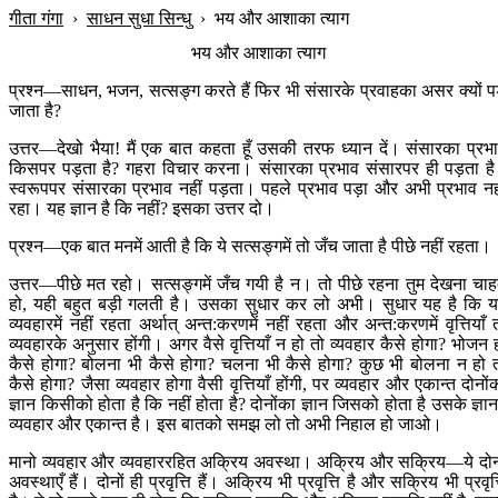
गीता गंगा
›
साधन सुधा सिन्धु
›
भय और आशाका त्याग
भय और आशाका त्याग
प्रश्न—साधन, भजन, सत्सङ्ग करते हैं फिर भी संसारके प्रवाहका असर क्यों प
जाता है?
उत्तर—देखो भैया! मैं एक बात कहता हूँ उसकी तरफ ध्यान दें। संसारका प्रभ
किसपर पड़ता है? गहरा विचार करना। संसारका प्रभाव संसारपर ही पड़ता ह
स्वरूपपर संसारका प्रभाव नहीं पड़ता। पहले प्रभाव पड़ा और अभी प्रभाव नह
रहा। यह ज्ञान है कि नहीं? इसका उत्तर दो।
प्रश्न—एक बात मनमें आती है कि ये सत्सङ्गमें तो जँच जाता है पीछे नहीं रहता।
उत्तर—पीछे मत रहो। सत्सङ्गमें जँच गयी है न। तो पीछे रहना तुम देखना चाह
हो, यही बहुत बड़ी गलती है। उसका सुधार कर लो अभी। सुधार यह है कि 
व्यवहारमें नहीं रहता अर्थात् अन्त:करणमें नहीं रहता और अन्त:करणमें वृत्तियाँ 
व्यवहारके अनुसार होंगी। अगर वैसे वृत्तियाँ न हो तो व्यवहार कैसे होगा? भोजन 
कैसे होगा? बोलना भी कैसे होगा? चलना भी कैसे होगा? कुछ भी बोलना न हो 
कैसे होगा? जैसा व्यवहार होगा वैसी वृत्तियाँ होंगी, पर व्यवहार और एकान्त दोनों
ज्ञान किसीको होता है कि नहीं होता है? दोनोंका ज्ञान जिसको होता है उसके ज्ञानम
व्यवहार और एकान्त है। इस बातको समझ लो तो अभी निहाल हो जाओ।
मानो व्यवहार और व्यवहाररहित अक्रिय अवस्था। अक्रिय और सक्रिय—ये दोन
अवस्थाएँ हैं। दोनों ही प्रवृत्ति हैं। अक्रिय भी प्रवृत्ति है और सक्रिय भी प्रवृत्