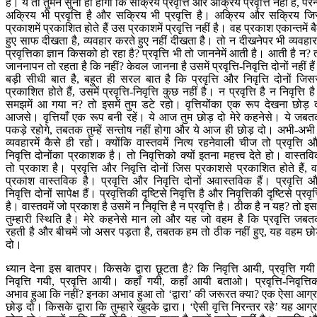
है। ये तो तुमने सुना ही होगा कि सक्रिय प्रवृत्ति और अक्रिय प्रवृत्ति नहीं है, परन्
अक्रिय भी प्रवृत्ति है और सक्रिय भी प्रवृत्ति है। अक्रिय और सक्रिय ज
प्रकाशमें प्रकाशित होते हैं उस प्रकाशमें प्रवृत्ति नहीं है। वह प्रकाश एकान्तमें बै
हुए साफ दीखता है, व्यवहार करते हुए नहीं दीखता है। तो न दीखनेपर भी व्यवहारम
प्रवृत्तिका ज्ञान किसको हो रहा है? प्रवृत्ति भी तो जाननेमें आती है। आती है न? 
जाननापन तो रहता है कि नहीं? केवल जानना है उसमें प्रवृत्ति-निवृत्ति दोनों नहीं है
बड़ी सीधी बात है, बहुत ही सरल बात है कि प्रवृत्ति और निवृत्ति दोनों जिस
प्रकाशित होते हैं, उसमें प्रवृत्ति-निवृत्ति कुछ नहीं है। न प्रवृत्ति है न निवृत्ति ह
समझमें आ गया न? तो इसमें तुम डटे रहो। वृत्तियोंका एक रूप देखना छोड़ 
आजसे। वृत्तियाँ एक रूप बनी रहें। ये आज तुम छोड़ दो मेरे कहनेसे। ये जब
पकड़े रहोगे, तबतक तुम्हें सन्तोष नहीं होगा और ये आज ही छोड़ दो। अभी-अभ
व्यवहारमें कैसे ही रहो। क्योंकि वास्तवमें नित्य रहनेवाली चीज तो प्रवृत्ति 
निवृत्ति दोनोंका प्रकाशक है। तो निवृत्तिको क्यों इतना महत्त्व देते हो। वास्तव
तो प्रकाश है। प्रवृत्ति और निवृत्ति दोनों जिस प्रकाशसे प्रकाशित होते हैं, 
प्रकाश वास्तविक है। प्रवृत्ति और निवृत्ति दोनों अवास्तविक हैं। प्रवृत्ति 
निवृत्ति दोनों सापेक्ष हैं। प्रवृत्तिकी दृष्टिसे निवृत्ति है और निवृत्तिकी दृष्टिसे प्रवृत्
है। वास्तवमें जो प्रकाश है उसमें न निवृत्ति है न प्रवृत्ति है। ठीक है न यह? तो इसम
तुम्हारी स्थिति है। मेरे कहनेसे मान लो और यह जो वहम है कि प्रवृत्ति जब
रहती है और बीचमें जो असर पड़ता है, तबतक हम तो ठीक नहीं हुए, यह वहम छो
दो।
ध्यान देना इस बातपर। किसके द्वारा छूटता है? कि निवृत्ति आयी, प्रवृत्ति गय
निवृत्ति गयी, प्रवृत्ति आयी। कहाँ गयी, कहाँ आयी बताओ। प्रवृत्ति-निवृत्ति
अभाव हुआ कि नहीं? इनका अभाव हुआ तो ‘द्वारा’ की जरूरत क्या? एक ऐसा आग्
छोड़ दो। किसके द्वारा कि तुम्हारे खुदके द्वारा। ‘ऐसी वृत्ति निरन्तर रहे’ यह आग्