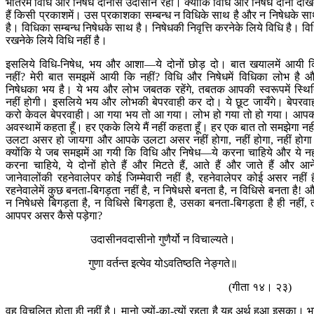
भीतरमें विधि और निषेध दोनोंसे उदासीन रहो। क्योंकि विधि और निषेध दोनों दीख
हैं किसी प्रकाशमें। उस प्रकाशका सम्बन्ध न विधिके साथ है और न निषेधके स
है। विधिका सम्बन्ध निषेधके साथ है। निषेधकी निवृत्ति करनेके लिये विधि है। वि
रखनेके लिये विधि नहीं है।
इसलिये विधि-निषेध, भय और आशा—ये दोनों छोड़ दो। बात खयालमें आयी 
नहीं? मेरी बात समझमें आयी कि नहीं? विधि और निषेधमें विधिका लोभ है 
निषेधका भय है। ये भय और लोभ जबतक रहेंगे, तबतक आपकी स्वरूपमें स्थि
नहीं होगी। इसलिये भय और लोभकी बेपरवाही कर दो। ये छूट जायँगे। बेपरवा
करो केवल बेपरवाही। आ गया भय तो आ गया। लोभ हो गया तो हो गया। आप
अवस्थामें कहता हूँ। हर एकके लिये मैं नहीं कहता हूँ। हर एक बात तो समझेगा नही
उलटा असर हो जायगा और आपके उलटा असर नहीं होगा, नहीं होगा, नहीं होग
क्योंकि ये जब समझमें आ गयी कि विधि और निषेध—ये करना चाहिये और ये नह
करना चाहिये, ये दोनों होते हैं और मिटते हैं, आते हैं और जाते हैं और आन
जानेवालोंकी रहनेवालेपर कोई जिम्मेवारी नहीं है, रहनेवालेपर कोई असर नहीं ह
रहनेवालेमें कुछ बनता-बिगड़ता नहीं है, न निषेधसे बनता है, न विधिसे बनता है! 
न निषेधसे बिगड़ता है, न विधिसे बिगड़ता है, उसका बनता-बिगड़ता है ही नहीं, 
आपपर असर कैसे पड़ेगा?
उदासीनवदासीनो गुणैर्यो न विचाल्यते।
गुणा वर्तन्त इत्येव योऽवतिष्ठति नेङ्गते॥
(गीता १४। २३)
वह विचलित होता ही नहीं है। मानो ज्यों-का-त्यों रहता है यह अर्थ हुआ इसका। 