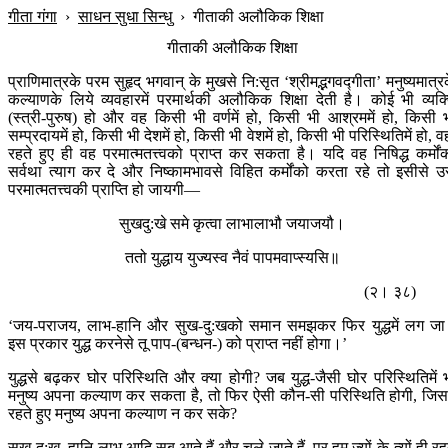
गीता गंगा
›
साधन सुधा सिन्धु
›
गीताकी अलौकिक शिक्षा
गीताकी अलौकिक शिक्षा
प्राणिमात्रके परम सुहृद् भगवान् के मुखसे नि:सृत ‘श्रीमद्भगवद्गीता’ मनुष्यमात्र
कल्याणके लिये व्यवहारमें परमार्थकी अलौकिक शिक्षा देती है। कोई भी व्यक्
(स्त्री-पुरुष) हो और वह किसी भी वर्णमें हो, किसी भी आश्रममें हो, किसी 
सम्प्रदायमें हो, किसी भी देशमें हो, किसी भी वेशमें हो, किसी भी परिस्थितिमें हो, वह
रहते हुए ही वह परमात्मतत्त्वको प्राप्त कर सकता है। यदि वह निषिद्ध कर्मों
सर्वथा त्याग कर दे और निष्कामभावसे विहित कर्मोंको करता रहे तो इसीसे उ
परमात्मतत्त्वकी प्राप्ति हो जायगी—
सुखदु:खे समे कृत्वा लाभालाभौ जयाजयौ।
ततो युद्धाय युज्यस्व नैवं पापमवाप्स्यसि॥
(२। ३८)
‘जय-पराजय, लाभ-हानि और सुख-दु:खको समान समझकर फिर युद्धमें लग ज
इस प्रकार युद्ध करनेसे तू पाप-(बन्धन-) को प्राप्त नहीं होगा।’
युद्धसे बढ़कर घोर परिस्थिति और क्या होगी? जब युद्ध-जैसी घोर परिस्थितिमें 
मनुष्य अपना कल्याण कर सकता है, तो फिर ऐसी कौन-सी परिस्थिति होगी, जिसम
रहते हुए मनुष्य अपना कल्याण न कर सके?
सुख-दु:ख, हानि-लाभ आदि सब आते हैं और चले जाते हैं, पर हम ज्यों-के-त्यों ही रह