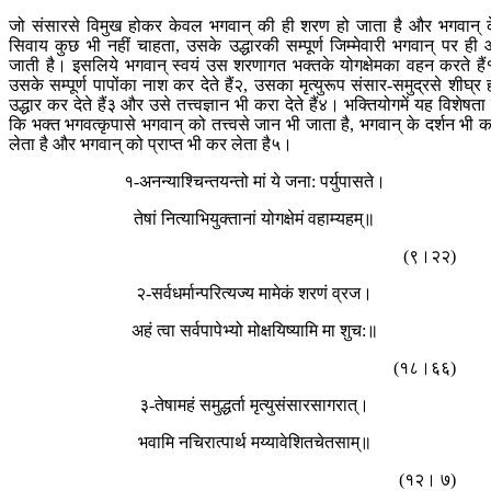
जो संसारसे विमुख होकर केवल भगवान् की ही शरण हो जाता है और भगवान् 
सिवाय कुछ भी नहीं चाहता, उसके उद्धारकी सम्पूर्ण जिम्मेवारी भगवान् पर ही
जाती है। इसलिये भगवान् स्वयं उस शरणागत भक्तके योगक्षेमका वहन करते हैं
उसके सम्पूर्ण पापोंका नाश कर देते हैं२, उसका मृत्युरूप संसार-समुद्रसे शीघ्र 
उद्धार कर देते हैं३ और उसे तत्त्वज्ञान भी करा देते हैं४। भक्तियोगमें यह विशेषता 
कि भक्त भगवत्कृपासे भगवान् को तत्त्वसे जान भी जाता है, भगवान् के दर्शन भी 
लेता है और भगवान् को प्राप्त भी कर लेता है५।
१-अनन्याश्चिन्तयन्तो मां ये जना: पर्युपासते।
तेषां नित्याभियुक्तानां योगक्षेमं वहाम्यहम्॥
(९।२२)
२-सर्वधर्मान्परित्यज्य मामेकं शरणं व्रज।
अहं त्वा सर्वपापेभ्यो मोक्षयिष्यामि मा शुच:॥
(१८।६६)
३-तेषामहं समुद्धर्ता मृत्युसंसारसागरात्।
भवामि नचिरात्पार्थ मय्यावेशितचेतसाम्॥
(१२। ७)