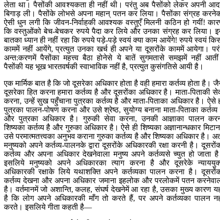
लेता था। पैसोंकी आवश्यकता ही नहीं थी। परंतु अब पैसोंको लेकर अपनी आ
बिगाड़ ली। पैसोंके लोभसे अपना महान् पतन कर लिया। पैसोंका संग्रह करने
ऐसी धुन लगी कि जीवन-निर्वाहकी आवश्यक वस्तुएँ मिलनी कठिन हो गयीं! का
कि वस्तुओंको बेच-बेचकर रुपये पैदा कर लिये और उनका संग्रह कर लिया। 
बातका ध्यान ही नहीं रहा कि रुपये पड़े-पड़े स्वयं क्या काम आयेंगे! रुपये स्वयं कि
काममें नहीं आयेंगे, प्रत्युत उनका खर्च ही अपने या दूसरोंके काममें आयेगा। परं
अन्त:करणमें पैसोंका महत्त्व बैठा होनेसे ये बातें सुगमतासे समझमें नहीं आती
पैसोंकी यह भूख भारतवर्षकी स्वाभाविक नहीं है, प्रत्युत कुसंगतिसे आयी है।
एक मार्मिक बात है कि जो दूसरेका अधिकार होता है वही हमारा कर्तव्य होता है। जै
दूसरेका हित करना हमारा कर्तव्य है और दूसरोंका अधिकार है। माता-पिताकी से
करना, उन्हें सुख पहुँचाना पुत्रका कर्तव्य है और माता-पिताका अधिकार है। ऐसे 
पुत्रका पालन-पोषण करना और उसे श्रेष्ठ, सुयोग्य बनाना माता-पिताका कर्तव्य 
और पुत्रका अधिकार है। गुरुकी सेवा करना, उनकी आज्ञाका पालन कर
शिष्यका कर्तव्य है और गुरुका अधिकार है। ऐसे ही शिष्यका अज्ञानान्धकार मिटान
उसे परमात्मतत्त्वका अनुभव कराना गुरुका कर्तव्य है और शिष्यका अधिकार है। अ
मनुष्यको अपने कर्तव्य-पालनके द्वारा दूसरोंके अधिकारकी रक्षा करनी है। दूसरों
कर्तव्य और अपना अधिकार देखनेवाला मनुष्य अपने कर्तव्यसे च्युत हो जाता ह
इसलिये मनुष्यको अपने अधिकारका त्याग करना है और दूसरेके न्याययुक
अधिकारकी रक्षाके लिये यथाशक्ति अपने कर्तव्यका पालन करना है। दूसरों
कर्तव्य देखना और अपना अधिकार जमाना इहलोक और परलोकमें पतन करनेवा
है। वर्तमानमें जो अशान्ति, कलह, संघर्ष देखनेमें आ रहा है, उसका मुख्य कारण य
है कि लोग अपने अधिकारकी माँग तो करते हैं, पर अपने कर्तव्यका पालन नह
करते। इसलिये गीता कहती है—