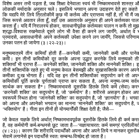
विशेष असर तभी पड़ता है, जब शिक्षा देनेवाला स्वयं भी निष्कामभावसे शास्त्र 
लोककी मर्यादाके अनुसार चले। इसलिये भगवान् अपना उदाहरण देते हुए कहते ह
कि यद्यपि मेरे लिये त्रिलोकीमें कुछ भी कर्तव्य और प्राप्तव्य नहीं है, तो भी मैं जह
जिस रूपसे अवतार लेता हूँ, वहाँ उस अवतारके अनुसार ही अपने कर्तव्यका पा
करता हूँ। यदि मैं निरालस्य होकर, सावधानीपूर्वक कर्तव्यका पालन न करूँ तो मुझम
श्रद्धा-विश्वास रखनेवाले दूसरे लोग भी वैसा ही करने लग जायँगे, अर्थात् वे 
प्रमादसे, असावधानीसे अपने कर्तव्यकी उपेक्षा करने लग जायँगे, जिससे परिणामम
उनका पतन हो जायेगा (३।२२-२३)।
मनुष्यमात्रमें तीन कमियाँ होती हैं—करनेकी कमी, जाननेकी कमी और पाने
कमी। इन तीनों कमियोंको दूर करके अपना उद्धार करनेके लिये मनुष्यको त
शक्तियाँ भी प्राप्त हैं— करनेकी शक्ति, जाननेकी शक्ति और माननेकी शक्ति। 
तीनों शक्तियोंके रहते हुए भी मनुष्य केवल बेसमझी और सुखासक्तिके कारण अपनेम
कमीका दु:ख भोगता है। यदि वह इन तीनों शक्तियोंका सदुपयोग करे तो अप
कमियोंकी पूर्ति करके पूर्णताको प्राप्त कर सकता है, अपना मनुष्य-जन्म सर्व
सार्थक कर सकता है*। निष्कामभावसे दूसरोंके हितके लिये कर्म (सेवा) कर
‘करनेकी शक्ति’ का सदुपयोग है, जो ‘कर्मयोग’ है। शरीरसे असङ्ग होकर अप
स्वरूपमें स्थित होना ‘जाननेकी शक्ति’ का सदुपयोग है, जो ‘ज्ञानयोग’ है। भगवा
को अपना और अपनेको भगवान् का मानना ‘माननेकी शक्ति’ का सदुपयोग है, 
‘भक्तियोग’ है। गीता इन तीनों ही योगमार्गोंकी शिक्षा देती है; जैसे—
जो केवल यज्ञके लिये अर्थात् निष्कामभावपूर्वक दूसरोंके हितके लिये ही कर्म कर
है, वह कर्मयोगी कर्म-बन्धनसे छूट जाता है—‘यज्ञायाचरत: कर्म समग्रं प्रविलीयत
(४।२३)। कारण कि शरीरादि पदार्थोंको अपना और अपने लिये न मानकर दूसरों
सेवामें लगानेसे इन पदार्थोंसे स्वत: सम्बन्ध-विच्छेद हो जाता है।