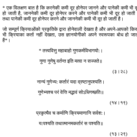
* एक विलक्षण बात है कि करनेकी कमी दूर होनेपर जानने और पानेकी कमी भी द
हो जाती है, जाननेकी कमी दूर होनेपर करने और पानेकी कमी भी दूर हो जाती 
तथा पानेकी कमी दूर होनेपर करने और जाननेकी कमी भी दूर हो जाती है।
जो सम्पूर्ण क्रियाओंको प्रकृतिके द्वारा होनेवाली देखता है और अपने-आपको कि
भी क्रियाका कर्ता नहीं देखता, उस ज्ञानयोगीको अपने स्वरूपका बोध हो जा
है*।
* तत्त्ववित्तु महाबाहो गुणकर्मविभागयो:।
गुणा गुणेषु वर्तन्त इति मत्वा न सज्जते॥
(३।२८)
नान्यं गुणेभ्य: कर्तारं यदा द्रष्टानुपश्यति।
गुणेभ्यश्च परं वेत्ति मद्भावं सोऽधिगच्छति॥
(१४।१९)
प्रकृत्यैव च कर्माणि क्रियमाणानि सर्वश:।
य:पश्यति तथात्मानमकर्तारं स पश्यति॥
(१३।२९)