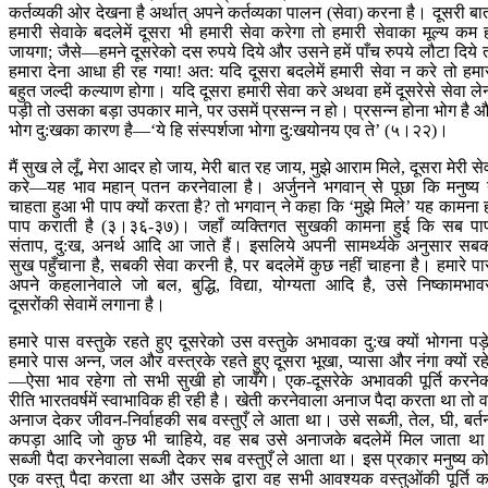
कर्तव्यकी ओर देखना है अर्थात् अपने कर्तव्यका पालन (सेवा) करना है। दूसरी बा
हमारी सेवाके बदलेमें दूसरा भी हमारी सेवा करेगा तो हमारी सेवाका मूल्य कम 
जायगा; जैसे—हमने दूसरेको दस रुपये दिये और उसने हमें पाँच रुपये लौटा दिये 
हमारा देना आधा ही रह गया! अत: यदि दूसरा बदलेमें हमारी सेवा न करे तो हमा
बहुत जल्दी कल्याण होगा। यदि दूसरा हमारी सेवा करे अथवा हमें दूसरेसे सेवा ले
पड़ी तो उसका बड़ा उपकार माने, पर उसमें प्रसन्न न हो। प्रसन्न होना भोग है 
भोग दु:खका कारण है—‘ये हि संस्पर्शजा भोगा दु:खयोनय एव ते’ (५।२२)।
मैं सुख ले लूँ, मेरा आदर हो जाय, मेरी बात रह जाय, मुझे आराम मिले, दूसरा मेरी से
करे—यह भाव महान् पतन करनेवाला है। अर्जुनने भगवान् से पूछा कि मनुष्य
चाहता हुआ भी पाप क्यों करता है? तो भगवान् ने कहा कि ‘मुझे मिले’ यह कामना 
पाप कराती है (३।३६-३७)। जहाँ व्यक्तिगत सुखकी कामना हुई कि सब पा
संताप, दु:ख, अनर्थ आदि आ जाते हैं। इसलिये अपनी सामर्थ्यके अनुसार सब
सुख पहुँचाना है, सबकी सेवा करनी है, पर बदलेमें कुछ नहीं चाहना है। हमारे प
अपने कहलानेवाले जो बल, बुद्धि, विद्या, योग्यता आदि है, उसे निष्कामभाव
दूसरोंकी सेवामें लगाना है।
हमारे पास वस्तुके रहते हुए दूसरेको उस वस्तुके अभावका दु:ख क्यों भोगना पड़
हमारे पास अन्न, जल और वस्त्रके रहते हुए दूसरा भूखा, प्यासा और नंगा क्यों रह
—ऐसा भाव रहेगा तो सभी सुखी हो जायँगे। एक-दूसरेके अभावकी पूर्ति करने
रीति भारतवर्षमें स्वाभाविक ही रही है। खेती करनेवाला अनाज पैदा करता था तो 
अनाज देकर जीवन-निर्वाहकी सब वस्तुएँ ले आता था। उसे सब्जी, तेल, घी, बर्त
कपड़ा आदि जो कुछ भी चाहिये, वह सब उसे अनाजके बदलेमें मिल जाता थ
सब्जी पैदा करनेवाला सब्जी देकर सब वस्तुएँ ले आता था। इस प्रकार मनुष्य क
एक वस्तु पैदा करता था और उसके द्वारा वह सभी आवश्यक वस्तुओंकी पूर्ति 