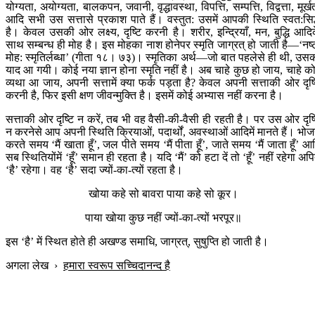
योग्यता, अयोग्यता, बालकपन, जवानी, वृद्धावस्था, विपत्ति, सम्पत्ति, विद्वत्ता, मूर्ख
आदि सभी उस सत्तासे प्रकाश पाते हैं। वस्तुत: उसमें आपकी स्थिति स्वत:सिद
है। केवल उसकी ओर लक्ष्य, दृष्टि करनी है। शरीर, इन्द्रियाँ, मन, बुद्धि आदि
साथ सम्बन्ध ही मोह है। इस मोहका नाश होनेपर स्मृति जाग्रत् हो जाती है—‘नष्
मोह: स्मृतिर्लब्धा’ (गीता १८। ७३)। स्मृतिका अर्थ—जो बात पहलेसे ही थी, उस
याद आ गयी। कोई नया ज्ञान होना स्मृति नहीं है। अब चाहे कुछ हो जाय, चाहे क
व्यथा आ जाय, अपनी सत्तामें क्या फर्क पड़ता है? केवल अपनी सत्ताकी ओर दृष्
करनी है, फिर इसी क्षण जीवन्मुक्ति है। इसमें कोई अभ्यास नहीं करना है।
सत्ताकी ओर दृष्टि न करें, तब भी वह वैसी-की-वैसी ही रहती है। पर उस ओर दृष्
न करनेसे आप अपनी स्थिति क्रियाओं, पदार्थों, अवस्थाओं आदिमें मानते हैं। भो
करते समय ‘मैं खाता हूँ’, जल पीते समय ‘मैं पीता हूँ’, जाते समय ‘मैं जाता हूँ’ आ
सब स्थितियोंमें ‘हूँ’ समान ही रहता है। यदि ‘मैं’ को हटा दें तो ‘हूँ’ नहीं रहेगा अपि
‘है’ रहेगा। वह ‘है’ सदा ज्यों-का-त्यों रहता है।
खोया कहे सो बावरा पाया कहे सो कूर।
पाया खोया कुछ नहीं ज्यों-का-त्यों भरपूर॥
इस ‘है’ में स्थित होते ही अखण्ड समाधि, जाग्रत्, सुषुप्ति हो जाती है।
अगला लेख
›
हमारा स्वरूप सच्चिदानन्द है