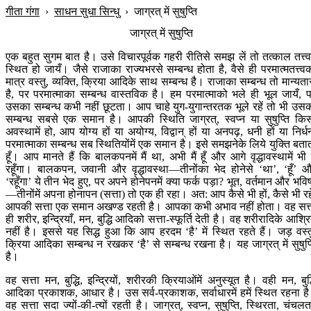
गीता गंगा
›
साधन सुधा सिन्धु
›
जाग्रत् में सुषुप्ति
जाग्रत् में सुषुप्ति
एक बहुत सुगम बात है। उसे विचारपूर्वक गहरी रीतिसे समझ लें तो तत्काल तत्त्वम
स्थित हो जायँ। जैसे राजाका राज्यभरसे सम्बन्ध होता है, वैसे ही परमात्मतत्त्व
मात्र वस्तु, व्यक्ति, क्रिया आदिके साथ सम्बन्ध है। राजाका सम्बन्ध तो मान्यता
है, पर परमात्माका सम्बन्ध वास्तविक है। हम परमात्माको भले ही भूल जायँ, 
उसका सम्बन्ध कभी नहीं छूटता। आप चाहे युग-युगान्तरतक भूले रहें तो भी उस
सम्बन्ध सबसे एक समान है। आपकी स्थिति जाग्रत्, स्वप्न या सुषुप्ति कि
अवस्थामें हो, आप योग्य हों या अयोग्य, विद्वान् हों या अनपढ़, धनी हों या निर्ध
परमात्माका सम्बन्ध सब स्थितियोंमें एक समान है। इसे समझनेके लिये युक्ति बता
हूँ। आप मानते हैं कि बालकपनमें मैं था, अभी मैं हूँ और आगे वृद्धावस्थामें भी म
रहूँगा। बालकपन, जवानी और वृद्धावस्था—तीनोंका भेद होनेसे ‘था’, ‘हूँ’ 
‘रहूँगा’ ये तीन भेद हुए, पर अपने होनेपनमें क्या फर्क पड़ा? भूत, वर्तमान और भविष
—तीनोंमें अपना होनापन (सत्ता) तो एक ही रहा। अत: आप कैसे भी हों, कैसे भी रहे
आपकी सत्ता एक समान अखण्ड रहती है। आपका कभी अभाव नहीं होता। वह सत्
ही शरीर, इन्द्रियाँ, मन, बुद्धि आदिको सत्ता-स्फूर्ति देती है। वह शरीरादिके आश्र
नहीं है। इससे यह सिद्ध हुआ कि आप हरदम ‘है’ में स्थित रहते हैं। जड़ वस्त
क्रिया आदिका सम्बन्ध न रखकर ‘है’ से सम्बन्ध रखना है। यह जाग्रत् में सुषुप्
है।
वह सत्ता मन, बुद्धि, इन्द्रियों, शरीरकी क्रियाओंमें अनुस्यूत है। वही मन, बुद्
आदिका प्रकाशक, आधार है। उस सर्व-प्रकाशक, सर्वाधारमें हमें स्थित रहना ह
वह सत्ता सदा ज्यों-की-त्यों रहती है। जाग्रत्, स्वप्न, सुषुप्ति, स्थिरता, चंचलत