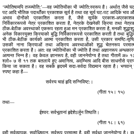
‘ज्योतिषामपि तज्ज्योति:’—वह ज्योतियोंका भी ज्योति:स्वरूप है। अर्थात् जैसे घ
पट आदि भौतिक पदार्थोंका प्रकाशक सूर्य है तथा वह सूर्य घट-पट आदिके भाव 
अभाव दोनोंको प्रकाशित करता है, जैसे सूर्यके प्रकाश-अप्रकाश
निर्विकाररूपसे नेत्र प्रकाशित करता है, नेत्रके देखनेकी क्रिया तथा नेत्र
ठीक-बेठीक अवस्थाको एकरूप रहता हुआ मन प्रकाशित करता है, मनकी शुद्धाशुद
अनेक विकारयुक्त क्रियाको बुद्धि निर्विकाररूपसे प्रकाशित करती है तथा बुद्धि
भी ठीक-बेठीक कार्यको आत्मा प्रकाशित करता है, उसी प्रकार समष्टि-सृष्ट
उसकी नाना क्रियाओं तथा अक्रिय अवस्थाओंको शुद्ध चेतनरूप परमात्
प्रकाशित करता है। अत: वह ज्योतियोंका भी ज्योति है तथा अज्ञानरूप अन्धकार
अत्यन्त भिन्न है। वह केवल ज्ञानरूप है, वही जाननेयोग्य है तथा गीतामें अ० १
श्लो० ७ से ११ तक बतलाये हुए अमानित्व, अदम्भित्व आदि बीस साधनोंसे प्राप
किया जा सकता है। वह सबके हृदयमें सदा-सर्वदा विद्यमान रहता है। भगवान् 
स्पष्ट कहा है—
सर्वस्य चाहं हृदि सन्निविष्ट:।
(गीता १५। १५)
तथा—
ईश्वर: सर्वभूतानां हृद्देशेऽर्जुन तिष्ठति।
(गीता १८। ६१)
वही सर्वव्यापक, सर्वाधिष्ठान, सर्वरूप परमात्मा है, वही सर्वथा जाननेयोग्य है। व