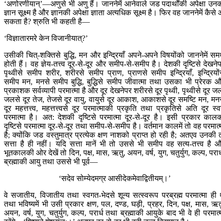
‘अणोरणीयान्’—अणुसे भी अणु हैं। जाननेमें आनेवाले जड पदार्थोंकी अपेक्षा उन
ज्ञान सूक्ष्म है और ज्ञानकी अपेक्षा ज्ञाता अत्यधिक सूक्ष्म है। फिर वह जाननेमें कैसे
सकता है? श्रुति भी कहती है—
‘विज्ञातारमरे केन विजानीयात्?’
उसीकी चित्-शक्तिसे बुद्धि, मन और इन्द्रियाँ अपने-अपने विषयोंको जाननेमें समर
होती हैं। वह ज्ञेय-तत्त्व दूर-से-दूर और समीप-से-समीप है। देशकी दृष्टिसे देखने
पृथ्वीसे समीप शरीर, शरीरसे समीप प्राण, प्राणसे समीप इन्द्रियाँ, इन्द्रियों
समीप मन, मनसे समीप बुद्धि, बुद्धिसे समीप जीवात्मा तथा उसका भी प्रेरक 
प्रकाशक सर्वव्यापी परमात्मा है और दूर देखनेपर शरीरसे दूर पृथ्वी, पृथ्वीसे दूर ज
जलसे दूर तेज, तेजसे दूर वायु, वायुसे दूर आकाश, आकाशसे दूर समष्टि मन, मन
दूर महत्तत्त्व, महत्तत्त्वसे दूर परमात्माकी प्रकृति तथा प्रकृतिसे अति दूर स्व
परमात्मा है। अत: देशकी दृष्टिसे परमात्मा दूर-से-दूर है। इसी प्रकार काल
दृष्टिसे परमात्मा दूर-से-दूर तथा समीप-से-समीप है। वर्तमान कालमें तो वह परमात्
है; क्योंकि जड वस्तुमात्र प्रत्येक क्षण नाशको प्राप्त हो रही है; अतएव उनकी 
सत्ता है ही नहीं। यदि सत्ता मानें भी तो उससे भी समीप वह सत्य-तत्त्व है 
भूतकालकी ओर देखें तो दिन, पक्ष, मास, ऋतु, अयन, वर्ष, युग, चतुर्युग, कल्प, परार्
ब्रह्माकी आयु तथा उससे भी पूर्व—
‘सदेव सोम्येदमग्र आसीदेकमेवाद्वितीयम्।’
वे सजातीय, विजातीय तथा स्वगत-भेदसे शून्य सत्स्वरूप परब्रह्म परमात्मा ही 
तथा भविष्यमें भी उसी प्रकार क्षण, पल, दण्ड, घड़ी, प्रहर, दिन, पक्ष, मास, ऋत
अयन, वर्ष, युग, चतुर्युग, कल्प, परार्ध तथा ब्रह्माकी आयुके बाद भी वे ही परमात्