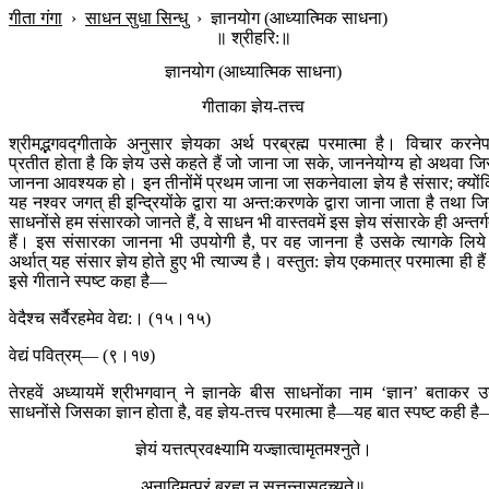
गीता गंगा
›
साधन सुधा सिन्धु
›
ज्ञानयोग (आध्यात्मिक साधना)
॥ श्रीहरि:॥
ज्ञानयोग (आध्यात्मिक साधना)
गीताका ज्ञेय-तत्त्व
श्रीमद्भगवद्गीताके अनुसार ज्ञेयका अर्थ परब्रह्म परमात्मा है। विचार करने
प्रतीत होता है कि ज्ञेय उसे कहते हैं जो जाना जा सके, जाननेयोग्य हो अथवा जि
जानना आवश्यक हो। इन तीनोंमें प्रथम जाना जा सकनेवाला ज्ञेय है संसार; क्यों
यह नश्वर जगत् ही इन्द्रियोंके द्वारा या अन्त:करणके द्वारा जाना जाता है तथा ज
साधनोंसे हम संसारको जानते हैं, वे साधन भी वास्तवमें इस ज्ञेय संसारके ही अन्तर्
हैं। इस संसारका जानना भी उपयोगी है, पर वह जानना है उसके त्यागके लिय
अर्थात् यह संसार ज्ञेय होते हुए भी त्याज्य है। वस्तुत: ज्ञेय एकमात्र परमात्मा ही है
इसे गीताने स्पष्ट कहा है—
वेदैश्च सर्वैरहमेव वेद्य:। (१५।१५)
वेद्यं पवित्रम्— (९।१७)
तेरहवें अध्यायमें श्रीभगवान् ने ज्ञानके बीस साधनोंका नाम ‘ज्ञान’ बताकर 
साधनोंसे जिसका ज्ञान होता है, वह ज्ञेय-तत्त्व परमात्मा है—यह बात स्पष्ट कही ह
ज्ञेयं यत्तत्प्रवक्ष्यामि यज्ज्ञात्वामृतमश्नुते।
अनादिमत्परं ब्रह्म न सत्तन्नासदुच्यते॥