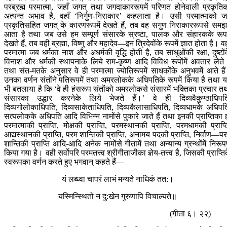
परब्रह्म परमात्मा, जहाँ जगत् तथा जगदाकाररूपमें परिणत होनेवाली प्रकृति
अत्यन्त अभाव है, वहाँ ‘निर्गुण-निराकार’ कहलाता है। उसी परमात्माको 
प्रकृतिसहित जगत् के कारणरूपमें देखते हैं, तब वह सगुण निराकाररूपसे समझम
आता है तथा जब उसे हम सम्पूर्ण संसारके स्रष्टा, पालक और संहारकके रूपम
देखते हैं, तब वही ब्रह्मा, विष्णु और महादेव—इन त्रिदेवोंके रूपमें ज्ञात होता है। व
परमात्मा जब धर्मका नाश और अधर्मकी वृद्धि होती है, तब साधुओंकी रक्षा, दुष्टों
विनाश और धर्मकी स्थापनाके लिये राम-कृष्ण आदि विविध रूपोंमें अवतार लेते ह
तथा संत-मतके अनुसार वे ही परमात्मा ज्योतिरूपमें साधकोंके अनुभवमें आते है
उनका वर्णन संतोंने पतिरूपमें तथा अमरलोकके अधिपतिके रूपमें किया है तथा 
भी बतलाया है कि ‘वे ही हंसरूप संतोंको अमरलोकसे संसारमें भक्तिका प्रचार त
संसारका उद्धार करनेके लिये भेजते हैं।’ वे ही दिव्यवैकुण्ठाधिपत
दिव्यगोलोकाधिपति, दिव्यसाकेताधिपति, दिव्यकैलासाधिपति, दिव्यधामके अधिपत
सत्यलोकके अधिपति आदि विभिन्न नामोंसे पुकारे जाते हैं तथा इनकी प्राप्तिका 
परमात्माकी प्राप्ति, मोक्षकी प्राप्ति, परमस्थानकी प्राप्ति, परमधामकी प्राप्त
आद्यस्थानकी प्राप्ति, परम शान्तिकी प्राप्ति, अनामय पदकी प्राप्ति, निर्वाण—प
शान्तिकी प्राप्ति आदि-आदि अनेक नामोंसे गीतामें तथा अन्यान्य ग्रन्थोंमें निरू
किया गया है। वही सर्वोपरि परमतत्त्व श्रीगीताजीका ज्ञेय-तत्त्व है, जिसकी प्राप्ति
स्वरूपका वर्णन करते हुए भगवान् कहते हैं—
यं लब्ध्वा चापरं लाभं मन्यते नाधिकं तत:।
यस्मिन्स्थितो न दु:खेन गुरुणापि विचाल्यते॥
(गीता ६। २२)