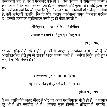
परमात्मासे होते हैं; पर वे परमेश्वर एक ही हैं—इस तत्त्वको न समझनेके कारण 
लोग कहते हैं कि जब परमात्मा एक है, तब संसारमें कोई सुखी और कोई दु:खी क्य
है? उन्हें पता नहीं कि जो ब्रह्म निर्गुण, निराकार तथा मन-वाणी और बुद्धिका अवि
है, वही सृष्टिकी उत्पत्ति, स्थिति और प्रलय करनेवाला सगुण-निराकार परमेश्
है। इनकी एकताका प्रतिपादन करते हुए ही गीता कहती है—
सर्वेन्द्रियगुणाभासं सर्वेन्द्रियविवर्जितम्।
असक्तं सर्वभृच्चैव निर्गुणं गुणभोक्तृ च॥
(१३। १४)
‘सम्पूर्ण इन्द्रियोंसे रहित होते हुए भी वे सम्पूर्ण इन्द्रियोंका कार्य करते हैं 
आसक्तिरहित होते हुए भी सबका धारण-पोषण करते हैं। सर्वथा निर्गुण होते हुए 
सम्पूर्ण गुणोंके भोक्ता हैं।’
तथा—
बहिरन्तश्च भूतानामचरं चरमेव च।
सूक्ष्मत्वात्तदविज्ञेयं दूरस्थं चान्तिके च तत्॥
(गीता १३।१५)
वे सब प्राणियोंके बाहर-भीतर हैं और चर-अचर प्राणिमात्र भी वे ही हैं। वे परमात्
दूर भी हैं और नजदीक भी हैं। अत्यन्त सूक्ष्म होनेसे वे अविज्ञेय हैं; क्योंकि 