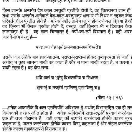
रहेंगे—‘शिष्यते शेषसंज्ञ:।’ अतएव दूर-से-दूर भी वही तत्त्व विद्यमान है।
जिस ज्ञानके अन्तर्गत देश-काल-वस्तुकी प्रतीति होती है, वह चित्स्वरूप ज्ञान ही 
तथा उसके अन्तर्गत आनेवाले देश-काल-वस्तुमात्र क्षणभर भी स्थिर न रहकर के
परिवर्तनशील प्रतीत होते हैं। परिवर्तनशीलतामें वस्तु न होकर केवल क्रिया है 
वह क्रिया भी केवल प्रतीत होती है, वस्तुत: वहाँ क्रिया भी न टिककर के
ज्ञानमात्र ही है। वह ज्ञान चिन्मात्र है, ज्यों-का-त्यों विद्यमान है। वही अवश
जाननेयोग्य वस्तु है—
यज्ज्ञात्वा नेह भूयोऽन्यज्ज्ञातव्यमवशिष्यते॥
उसके जान लेनेके बाद ज्ञात-ज्ञातव्य, प्राप्त-प्राप्तव्य होकर कृतकृत्यता हो जाती ह
अर्थात् न कुछ जानना बाकी रह जाता है और न पाना बाकी रहता है, न करना 
बाकी रहता है। वह ज्ञेय-तत्त्व—
अविभक्तं च भूतेषु विभक्तमिव च स्थितम्।
भूतभर्तृ च तज्ज्ञेयं ग्रसिष्णु प्रभविष्णु च॥
(गीता १३। १६)
—अनेक आकारोंके विभक्त प्राणियोंमें अविभक्त है अर्थात् विभागरहित एक ही तत्त
विभक्तकी तरह प्रतीत होता है। अनेक व्यक्तियोंमें सत्ता-स्फूर्ति प्रदान करनेवा
एक ही तत्त्व विद्यमान है। वही जगत् की उत्पत्ति करनेवाला होनेके कारण ब्रह्
कहलाता है, पालन करनेवाला होनेके कारण विष्णु कहलाता है और संहार करनेवा
होनेके कारण महादेवरूपसे विराजमान है।