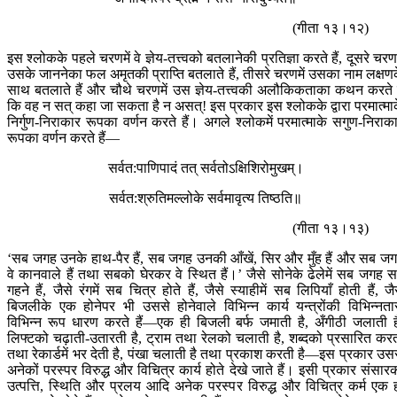
(गीता १३।१२)
इस श्लोकके पहले चरणमें वे ज्ञेय-तत्त्वको बतलानेकी प्रतिज्ञा करते हैं, दूसरे चरणम
उसके जाननेका फल अमृतकी प्राप्ति बतलाते हैं, तीसरे चरणमें उसका नाम लक्षण
साथ बतलाते हैं और चौथे चरणमें उस ज्ञेय-तत्त्वकी अलौकिकताका कथन करते ह
कि वह न सत् कहा जा सकता है न असत्! इस प्रकार इस श्लोकके द्वारा परमात्मा
निर्गुण-निराकार रूपका वर्णन करते हैं। अगले श्लोकमें परमात्माके सगुण-निराक
रूपका वर्णन करते हैं—
सर्वत:पाणिपादं तत् सर्वतोऽक्षिशिरोमुखम्।
सर्वत:श्रुतिमल्लोके सर्वमावृत्य तिष्ठति॥
(गीता १३।१३)
‘सब जगह उनके हाथ-पैर हैं, सब जगह उनकी आँखें, सिर और मुँह हैं और सब ज
वे कानवाले हैं तथा सबको घेरकर वे स्थित हैं।’ जैसे सोनेके ढेलेमें सब जगह 
गहने हैं, जैसे रंगमें सब चित्र होते हैं, जैसे स्याहीमें सब लिपियाँ होती हैं, जै
बिजलीके एक होनेपर भी उससे होनेवाले विभिन्न कार्य यन्त्रोंकी विभिन्नता
विभिन्न रूप धारण करते हैं—एक ही बिजली बर्फ जमाती है, अँगीठी जलाती ह
लिफ्टको चढ़ाती-उतारती है, ट्राम तथा रेलको चलाती है, शब्दको प्रसारित कर
तथा रेकार्डमें भर देती है, पंखा चलाती है तथा प्रकाश करती है—इस प्रकार उस
अनेकों परस्पर विरुद्ध और विचित्र कार्य होते देखे जाते हैं। इसी प्रकार संसार
उत्पत्ति, स्थिति और प्रलय आदि अनेक परस्पर विरुद्ध और विचित्र कर्म एक 