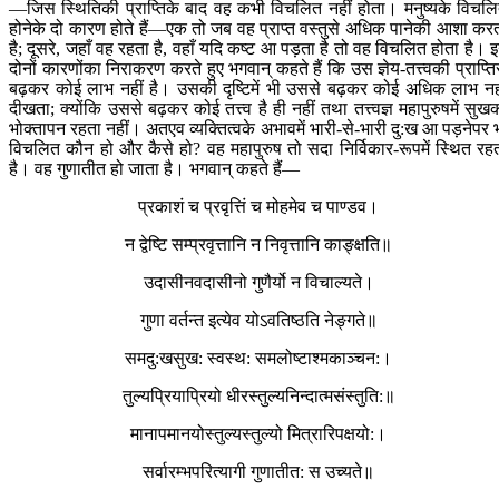
—जिस स्थितिकी प्राप्तिके बाद वह कभी विचलित नहीं होता। मनुष्यके विचल
होनेके दो कारण होते हैं—एक तो जब वह प्राप्त वस्तुसे अधिक पानेकी आशा कर
है; दूसरे, जहाँ वह रहता है, वहाँ यदि कष्ट आ पड़ता है तो वह विचलित होता है। 
दोनों कारणोंका निराकरण करते हुए भगवान् कहते हैं कि उस ज्ञेय-तत्त्वकी प्राप्ति
बढ़कर कोई लाभ नहीं है। उसकी दृष्टिमें भी उससे बढ़कर कोई अधिक लाभ नह
दीखता; क्योंकि उससे बढ़कर कोई तत्त्व है ही नहीं तथा तत्त्वज्ञ महापुरुषमें सुख
भोक्तापन रहता नहीं। अतएव व्यक्तित्वके अभावमें भारी-से-भारी दु:ख आ पड़नेपर 
विचलित कौन हो और कैसे हो? वह महापुरुष तो सदा निर्विकार-रूपमें स्थित रह
है। वह गुणातीत हो जाता है। भगवान् कहते हैं—
प्रकाशं च प्रवृत्तिं च मोहमेव च पाण्डव।
न द्वेष्टि सम्प्रवृत्तानि न निवृत्तानि काङ्क्षति॥
उदासीनवदासीनो गुणैर्यो न विचाल्यते।
गुणा वर्तन्त इत्येव योऽवतिष्ठति नेङ्गते॥
समदु:खसुख: स्वस्थ: समलोष्टाश्मकाञ्चन:।
तुल्यप्रियाप्रियो धीरस्तुल्यनिन्दात्मसंस्तुति:॥
मानापमानयोस्तुल्यस्तुल्यो मित्रारिपक्षयो:।
सर्वारम्भपरित्यागी गुणातीत: स उच्यते॥