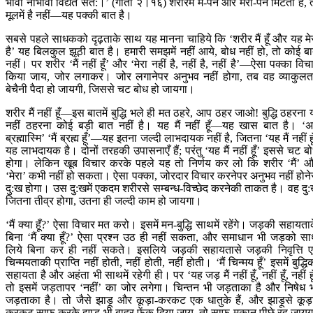
भावो नाभावो विद्यते सत:।’ (गीता २।१६) शरीरमें मैं-पन और मेरा-पन मिटता है, 
मूलमें है नहीं—यह पक्की बात है।
सबसे पहले साधकको दृढ़ताके साथ यह मानना चाहिये कि ‘शरीर मैं हूँ और यह मे
है’ यह बिलकुल झूठी बात है। हमारी समझमें नहीं आये, बोध नहीं हो, तो कोई ब
नहीं। पर शरीर ‘मैं नहीं हूँ’ और ‘मेरा नहीं है, नहीं है, नहीं है’—ऐसा पक्का विच
किया जाय, जोर लगाकर। जोर लगानेपर अनुभव नहीं होगा, तब वह व्याकुलत
बेचैनी पैदा हो जायगी, जिससे चट बोध हो जायगा।
शरीर मैं नहीं हूँ—इस बातमें बुद्धि भले ही मत ठहरे, आप ठहर जाओ! बुद्धि ठहरना 
नहीं ठहरना कोई बड़ी बात नहीं है। यह मैं नहीं हूँ—यह खास बात है। ‘अ
ब्रह्मास्मि’ ‘मैं ब्रह्म हूँ’—यह इतना जल्दी लाभदायक नहीं है, जितना ‘यह मैं नहीं हू
यह लाभदायक है। दोनों तरहकी उपासनाएँ हैं; परंतु ‘यह मैं नहीं हूँ’ इससे चट ब
होगा। लेकिन खूब विचार करके पहले यह तो निर्णय कर लो कि शरीर ‘मैं’ 
‘मेरा’ कभी नहीं हो सकता। ऐसा पक्का, जोरदार विचार करनेपर अनुभव नहीं होने
दु:ख होगा। उस दु:खमें एकदम शरीरसे सम्बन्ध-विच्छेद करनेकी ताकत है। वह दु
जितना तीव्र होगा, उतना ही जल्दी काम हो जायगा।
‘मैं क्या हूँ?’ ऐसा विचार मत करो। इसमें मन-बुद्धि साथमें रहेंगे। जड़की सहायता
बिना ‘मैं क्या हूँ?’ ऐसा प्रश्न उठ ही नहीं सकता, और समाधान भी जड़को स
लिये बिना कर ही नहीं सकते। इसलिये जड़की सहायतासे जड़की निवृत्ति ए
चिन्मयताकी प्राप्ति नहीं होती, नहीं होती, नहीं होती। ‘मैं चिन्मय हूँ’ इसमें बुद्धि
सहायता है और अहंता भी साथमें रहेगी ही। पर ‘यह जड़ मैं नहीं हूँ, नहीं हूँ, नहीं हू
तो इसमें जड़तापर ‘नहीं’ का जोर लगेगा। चिन्तन भी जड़ताका है और निषेध 
जड़ताका है। तो जैसे झाड़ू और कूड़ा-करकट एक धातुके हैं, और झाड़ूसे कूड़
करकट साफ करके झाड़ू भी बाहर फेंक दिया जाय, तो साफ मकान पीछे रह जायग