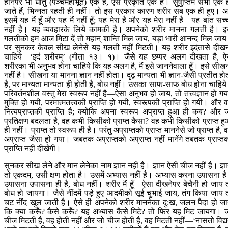
होनेपर भी धातु (पञ्चमहाभूत) एक है, ऐसे प्रकृति एक है। सुषुप्तिमें सभी एक 
जाते हैं, भिन्नता रहती ही नहीं। तो इस प्रकार कारण शरीर सब एक ही हुए। 
इसमें यह मैं हूँ और यह मैं नहीं हूँ; यह मेरा है और यह मेरा नहीं है—यह बात सच्
नहीं है। यह व्यवहारके लिये कामकी है। अपनेको शरीर मानना गलती है। 
गलतीको हम आज मिटा दें तो महान् शान्ति मिल जाय, बड़ा भारी आनन्द मिल जा
पर सुनकर केवल सीख लेनेसे यह गलती नहीं मिटती। यह शरीर इदंतासे दीख
चाहिये—‘इदं शरीरम्’ (गीता १३। १)। जैसे यह छप्पर अलग दीखता है, ऐ
शरीरका भी अनुभव होना चाहिये कि यह अलग है, मैं इसे जाननेवाला हूँ। इसे सीख
नहीं है। सीखना या मानना ज्ञान नहीं होता। दृढ़ मान्यता भी ज्ञान-जैसी प्रतीत हो
है, पर मान्यता मान्यता ही होती है, बोध नहीं। उसका साफ-साफ बोध होना चाहिय
परिवर्तनशील वस्तु मेरा स्वरूप नहीं है—ऐसा अनुभव हो जाय, तो तत्त्वज्ञान हो गय
मुक्ति हो गयी, परमात्मतत्त्वकी प्राप्ति हो गयी, स्वरूपकी प्राप्ति हो गयी। और 
नित्यप्राप्तकी प्राप्ति है; क्योंकि अपना स्वरूप अप्राप्त हुआ ही कब? और 
प्रतिक्षण बदलता है, वह कभी किसीको प्राप्त कैसा? वह कभी किसीको प्राप्त ह
ही नहीं। प्राप्त तो स्वरूप ही है। परंतु अप्राप्तको प्राप्त माननेसे जो प्राप्त है, 
अप्राप्त जैसा हो गया। जबतक अप्राप्तको अप्राप्त नहीं मानेंगे तबतक प्राप्त
प्राप्ति नहीं दीखेगी।
सुनकर सीख लेने और मान लेनेका नाम ज्ञान नहीं है। ज्ञान ऐसी चीज नहीं है। ज्ञ
तो एकदम, उसी क्षण होता है। उसमें अभ्यास नहीं है। अभ्यास करना उपासना ह
उपासना उपासना ही है, बोध नहीं। शरीर मैं हूँ—ऐसा दीखनेपर बेचैनी हो जाय 
बोध हो जायगा। जैसे नींदमें पड़े हुए आदमीको सूई चुभाई जाय, तंग किया जाय 
चट नींद खुल जाती है। ऐसे ही अपनेको शरीर माननेका दु:ख, जलन पैदा हो ज
कि क्या करूँ? कैसे करूँ? यह अभ्यास कैसे मिटे? तो फिर यह मिट जायगा। 
चीज मिटती है, वह होती नहीं और जो चीज होती है, वह मिटती नहीं—‘नासतो विद्य