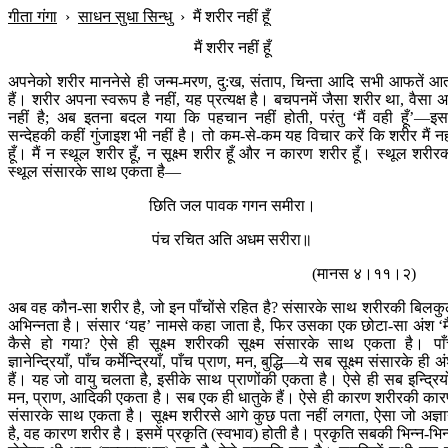
गीता गंगा
›
साधन सुधा सिन्धु
›
मैं शरीर नहीं हूँ
मैं शरीर नहीं हूँ
अपनेको शरीर माननेसे ही जन्म-मरण, दु:ख, संताप, चिन्ता आदि सभी आफतें आ
हैं। शरीर अपना स्वरूप है नहीं, यह प्रत्यक्ष है। बचपनमें जैसा शरीर था, वैसा 
नहीं है; अब इतना बदल गया कि पहचान नहीं होती, परंतु ‘मैं वही हूँ’—इसम
सन्देहकी कहीं गुंजाइश भी नहीं है। तो कम-से-कम यह विचार करें कि शरीर मैं नह
हूँ। मैं न स्थूल शरीर हूँ, न सूक्ष्म शरीर हूँ और न कारण शरीर हूँ। स्थूल शरीर
स्थूल संसारके साथ एकता है—
छिति जल पावक गगन समीरा।
पंच रचित अति अधम सरीरा॥
(मानस ४।११।२)
अब वह कौन-सा शरीर है, जो इन पाँचोंसे रहित है? संसारके साथ शरीरकी बिलक
अभिन्नता है। संसार ‘यह’ नामसे कहा जाता है, फिर उसका एक छोटा-सा अंश ‘मै
कैसे हो गया? ऐसे ही सूक्ष्म शरीरकी सूक्ष्म संसारके साथ एकता है। पा
ज्ञानेन्द्रियाँ, पाँच कर्मेन्द्रियाँ, पाँच प्राण, मन, बुद्धि—ये सब सूक्ष्म संसारके ही अ
हैं। यह जो वायु चलता है, इसीके साथ प्राणोंकी एकता है। ऐसे ही सब इन्द्रियो
मन, प्राण, आदिकी एकता है। सब एक ही धातुके हैं। ऐसे ही कारण शरीरकी का
संसारके साथ एकता है। सूक्ष्म शरीरसे आगे कुछ पता नहीं लगता, ऐसा जो अज्ञ
है, वह कारण शरीर है। इसमें प्रकृति (स्वभाव) होती है। प्रकृति सबकी भिन्न-भिन