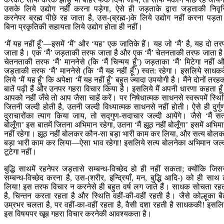
उसके लिये उद्योग नहीं करना पड़ेगा, ऐसे ही जड़ताके द्वारा जड़ताकी निवृत्
करनेपर ब्रह्म पीछे रह जाता है, उस-(ब्रह्म-)के लिये उद्योग नहीं करना पड़त
बिना प्रकृतिकी सहायता लिये उद्योग होता ही नहीं।
‘मैं यह नहीं हूँ’—इसमें ‘मैं’ और ‘यह’ एक जातिके हैं। यह जो ‘मैं’ है, यह दो त
जाता है। एक ‘मैं’ जड़ताकी तरफ जाता है और एक ‘मैं’ चेतनताकी तरफ जाता ह
चेतनताकी तरफ ‘मैं’ माननेसे (कि ‘मैं चिन्मय हूँ’) जड़ताका ‘मैं’ मिटेगा नहीं 
जड़ताकी तरफ ‘मैं’ माननेसे (कि ‘मैं यह नहीं हूँ’) स्वत: रहेगा। इसलिये साधक
लिये ‘मैं यह हूँ’ कि अपेक्षा ‘मैं यह नहीं हूँ’ बहुत ज्यादा उपयोगी है। मैंने दोनों तरह
बातें पढ़ी हैं और उनपर गहरा विचार किया है। इसलिये मैं अपनी धारणा कहता हू
आपको नहीं जँचे तो आप जैसा चाहें करें। पर निषेधात्मक साधनसे स्वरूपमें स्थि
जितनी जल्दी होती है, उतनी जल्दी विध्यात्मक साधनसे नहीं होती। ऐसे ही दुर्गु
दुराचारोंका त्याग किया जाय, तो सद्गुण-सदाचार जल्दी आयेंगे। जैसे ‘मैं सत
बोलूँगा’ इस बातमें जितना अभिमान रहेगा, उतना ‘मैं झूठ नहीं बोलूँगा’ इसमें अभिम
नहीं रहेगा। झूठ नहीं बोलकर कौन-सा बड़ा भारी काम कर लिया, और सत्य बोल
बड़ा भारी काम कर लिया—ऐसा भाव रहेगा! इसलिये सत्य बोलनेका अभिमान जल्
टूटेगा नहीं।
बुद्धि साथमें रहनेपर जड़तासे सम्बन्ध-विच्छेद हो ही नहीं सकता; क्योंकि जिस
सम्बन्ध-विच्छेद करना है, उस-(शरीर, इन्द्रियाँ, मन, बुद्धि आदि-) को ही साथ 
लिया! इस तरफ विचार न करनेसे ही बहुत वर्ष लग जाते हैं। साधक सोचता रह
है, चिन्तन करता रहता है और स्थिति वहीं-की-वहीं रहती है। जैसे कोल्हूका ब
उम्रभर चलता है, पर वहीं-का-वहीं रहता है, वैसी दशा रहती है साधककी! इसलि
इस विषयपर खूब गहरा विचार करनेकी आवश्यकता है।