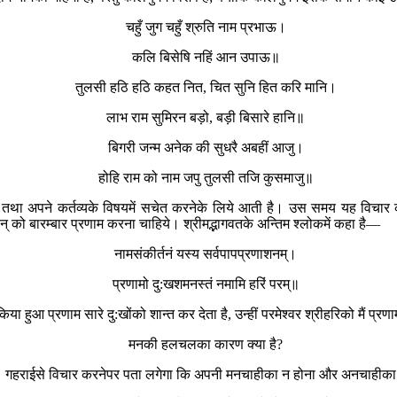
चहुँ जुग चहुँ श्रुति नाम प्रभाऊ।
कलि बिसेषि नहिं आन उपाऊ॥
तुलसी हठि हठि कहत नित, चित सुनि हित करि मानि।
लाभ राम सुमिरन बड़ो, बड़ी बिसारे हानि॥
बिगरी जन्म अनेक की सुधरै अबहीं आजु।
होहि राम को नाम जपु तुलसी तजि कुसमाजु॥
िये तथा अपने कर्तव्यके विषयमें सचेत करनेके लिये आती है। उस समय यह विचा
् को बारम्बार प्रणाम करना चाहिये। श्रीमद्भागवतके अन्तिम श्लोकमें कहा है—
नामसंकीर्तनं यस्य सर्वपापप्रणाशनम्।
प्रणामो दु:खशमनस्तं नमामि हरिं परम्॥
 हुआ प्रणाम सारे दु:खोंको शान्त कर देता है, उन्हीं परमेश्वर श्रीहरिको मैं प्रण
मनकी हलचलका कारण क्या है?
 है। गहराईसे विचार करनेपर पता लगेगा कि अपनी मनचाहीका न होना और अनचा