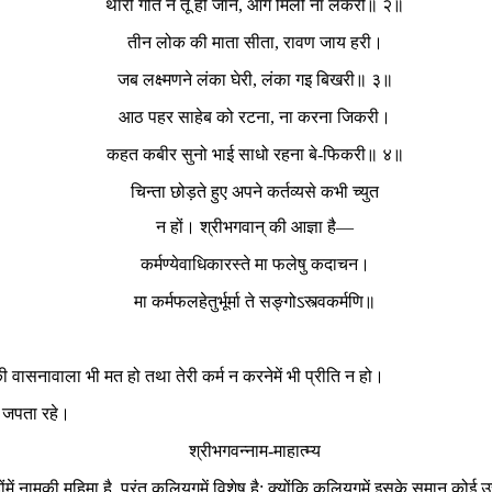
थारी गति ने तू ही जाने, आग मिली ना लकरी॥ २॥
तीन लोक की माता सीता, रावण जाय हरी।
जब लक्ष्मणने लंका घेरी, लंका गइ बिखरी॥ ३॥
आठ पहर साहेब को रटना, ना करना जिकरी।
कहत कबीर सुनो भाई साधो रहना बे-फिकरी॥ ४॥
चिन्ता छोड़ते हुए अपने कर्तव्यसे कभी च्युत
न हों। श्रीभगवान् की आज्ञा है—
कर्मण्येवाधिकारस्ते मा फलेषु कदाचन।
मा कर्मफलहेतुर्भूर्मा ते सङ्गोऽस्त्वकर्मणि॥
की वासनावाला भी मत हो तथा तेरी कर्म न करनेमें भी प्रीति न हो।
म जपता रहे।
श्रीभगवन्नाम-माहात्म्य
ोंमें नामकी महिमा है, परंतु कलियुगमें विशेष है; क्योंकि कलियुगमें इसके समान कोई 