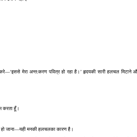
र करे—‘इससे मेरा अन्त:करण पवित्र हो रहा है।’ हृदयकी सारी हलचल मिटाने 
ाम करता हूँ।
हीका हो जाना—यही मनकी हलचलका कारण है।