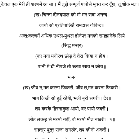
) तू केवल एक मेरी ही शरणमें आ जा। मैं तुझे सम्पूर्ण पापोंसे मुक्त कर दूँगा, तू शोक म
(ख) चिन्ता दीनदयाल को मो मन सदा अनन्द।
जायो सो प्रतिपालिहै रामदास गोविन्द॥
अन्त:करणमें अधिक उथल-पुथल होनेपर मनको समझानेके लिये
(सिद्ध मन्त्र)
(क) मना मनोरथ छोड़ दे तेरा किया न होय।
पानी में घी नीपजे तो रूखा खाय न कोय॥
भजन
(ख) जीव तू मत करना फिकरी, जीव तू मत करना फिकरी।
भाग लिखी सो हुई रहेगी, भली बुरी सगरी॥ टेर॥
तप करके हिरनाकुश आयो, वर पायो जबरी।
लोह लकड़ से मरॺो नहीं, वो मरॺो मौत नखरी॥ १॥
सहस्र पुत्र राजा सगरके, तप कीनो अकरी।