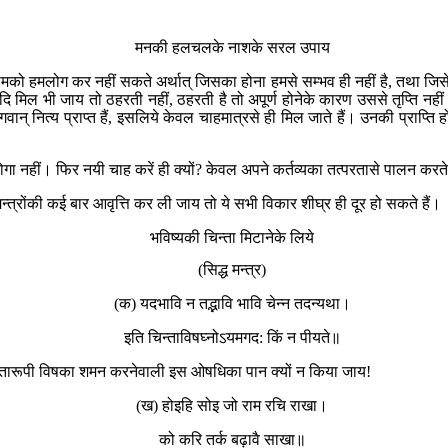
मनकी हलचलके नाशके सरल उपाय
स कामको हमलोग कर नहीं सकते अर्थात् जिसका होना हमसे सम्भव ही नहीं है, तथा ज
, यदि मिल भी जाय तो ठहरती नहीं, ठहरती है तो अपूर्ण होनेके कारण उससे तृप्ति
् नित्य प्राप्त हैं, इसलिये केवल चाहमात्रसे ही मिल जाते हैं। उनकी प्राप्ति होनेक
गा नहीं। फिर नयी चाह करें ही क्यों? केवल अपने कर्तव्यका तत्परतासे पालन करते
्त्रोंकी कई बार आवृत्ति कर ली जाय तो ये सभी विकार शीघ्र ही दूर हो सकते हैं।
भविष्यकी चिन्ता मिटानेके लिये
(सिद्ध मन्त्र)
(क) यदभावि न तद्भावि भावि चेन्न तदन्यथा।
इति चिन्ताविषघ्नोऽयमगद: किं न पीयते॥
चिन्तारूपी विषका शमन करनेवाली इस ओषधिका पान क्यों न किया जाय!
(ख) होइहि सोइ जो राम रचि राखा।
को करि तर्क बढ़ावै साखा॥