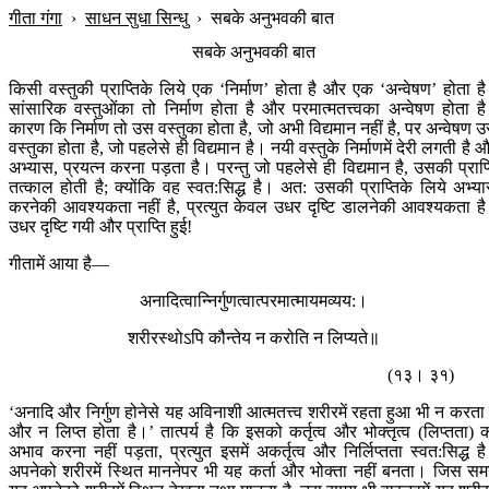
गीता गंगा
›
साधन सुधा सिन्धु
›
सबके अनुभवकी बात
सबके अनुभवकी बात
किसी वस्तुकी प्राप्तिके लिये एक ‘निर्माण’ होता है और एक ‘अन्वेषण’ होता ह
सांसारिक वस्तुओंका तो निर्माण होता है और परमात्मतत्त्वका अन्वेषण होता ह
कारण कि निर्माण तो उस वस्तुका होता है, जो अभी विद्यमान नहीं है, पर अन्वेषण 
वस्तुका होता है, जो पहलेसे ही विद्यमान है। नयी वस्तुके निर्माणमें देरी लगती है 
अभ्यास, प्रयत्न करना पड़ता है। परन्तु जो पहलेसे ही विद्यमान है, उसकी प्राप्
तत्काल होती है; क्योंकि वह स्वत:सिद्ध है। अत: उसकी प्राप्तिके लिये अभ्य
करनेकी आवश्यकता नहीं है, प्रत्युत केवल उधर दृष्टि डालनेकी आवश्यकता ह
उधर दृष्टि गयी और प्राप्ति हुई!
गीतामें आया है—
अनादित्वान्निर्गुणत्वात्परमात्मायमव्यय:।
शरीरस्थोऽपि कौन्तेय न करोति न लिप्यते॥
(१३। ३१)
‘अनादि और निर्गुण होनेसे यह अविनाशी आत्मतत्त्व शरीरमें रहता हुआ भी न करता 
और न लिप्त होता है।’ तात्पर्य है कि इसको कर्तृत्व और भोक्तृत्व (लिप्तता) 
अभाव करना नहीं पड़ता, प्रत्युत इसमें अकर्तृत्व और निर्लिप्तता स्वत:सिद्ध ह
अपनेको शरीरमें स्थित माननेपर भी यह कर्ता और भोक्ता नहीं बनता। जिस स