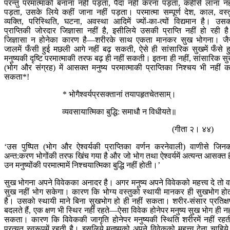
परन्तु परमात्माको बनाना नहीं पड़ता, पैदा नहीं करना पड़ता, कहींसे लाना नह
पड़ता, उसके लिये कहीं जाना नहीं पड़ता। परमात्मा सम्पूर्ण देश, काल, वस्त
व्यक्ति, परिस्थिति, घटना, अवस्था आदिमें ज्यों-का-त्यों विद्यमान है। उस
प्राप्तिकी जोरदार जिज्ञासा नहीं है, इसीलिये उसकी प्राप्ति नहीं हो रही ह
जिज्ञासा न होनेका कारण है—शरीरके साथ एकता मानकर सुख भोगना। जै
जालमें फँसी हुई मछली आगे नहीं बढ़ सकती, ऐसे ही सांसारिक सुखमें फँसे ह
मनुष्यकी दृष्टि परमात्माकी तरफ बढ़ ही नहीं सकती। इतना ही नहीं, सांसारिक स
(भोग और संग्रह) में आसक्त मनुष्य परमात्माकी प्राप्तिका निश्चय भी नहीं 
सकता*!
* भोगैश्वर्यप्रसक्तानां तयापहृतचेतसाम्।
व्यवसायात्मिका बुद्धि: समाधौ न विधीयते॥
(गीता २। ४४)
‘उस पुष्पित (भोग और ऐश्वर्यकी प्राप्तिका वर्णन करनेवाली) वाणीसे जिन
अन्त:करण भोगोंकी तरफ खिंच गया है और जो भोग तथा ऐश्वर्यमें अत्यन्त आसक्त है
उन मनुष्योंकी परमात्मामें निश्चयात्मिका बुद्धि नहीं होती।’
सुख भोगना अपने विवेकका अनादर है। अगर मनुष्य अपने विवेकको महत्त्व दे तो 
सुख नहीं भोग सकेगा। कारण कि भोग्य वस्तुको स्थायी मानकर ही सुखभोग हो
है। उसको स्थायी माने बिना सुखभोग हो ही नहीं सकता। शरीर-संसार प्रतिक्
बदलते हैं, एक क्षण भी स्थिर नहीं रहते—ऐसा विवेक होनेपर मनुष्य सुख भोग ही नह
सकता। कारण कि विवेककी जागृति होनेपर मनुष्यकी स्थिति शरीरमें नहीं रहत
प्रत्युत स्वरूपमें रहती है। इसलिये मनुष्यको अपने विवेकको महत्त्व देना चाहिय