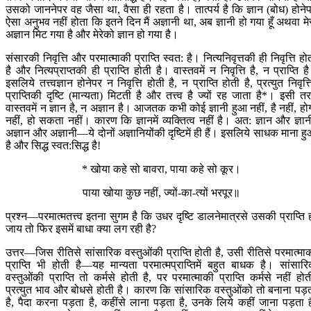
उसको जाननेपर वह जैसा था, वैसा ही रहता है। तात्पर्य है कि ज्ञान (बोध) होने
ऐसा अनुभव नहीं होता कि इतने दिन मैं अज्ञानी था, अब ज्ञानी हो गया हूँ अथवा मे
अज्ञान मिट गया है और मेरेको ज्ञान हो गया है।
संसारकी निवृत्ति और परमात्माकी प्राप्ति स्वत: है। नित्यनिवृत्तकी ही निवृत्ति हो
है और नित्यप्राप्तकी ही प्राप्ति होती है। वास्तवमें न निवृत्ति है, न प्राप्ति ह
इसलिये तत्त्वज्ञान होनेपर न निवृत्ति होती है, न प्राप्ति होती है, प्रत्युत निवृत्त
प्राप्तिकी दृष्टि (मान्यता) मिटती है और तत्त्व है ज्यों रह जाता है*। इसी त
वास्तवमें न ज्ञान है, न अज्ञान है। आजतक कभी कोई ज्ञानी हुआ नहीं, है नहीं, हो
नहीं, हो सकता नहीं। कारण कि ज्ञानमें व्यक्तित्व नहीं है। अत: ज्ञान और ज्ञान
अज्ञान और अज्ञानी—ये दोनों अज्ञानियोंकी दृष्टिमें ही हैं। इसलिये साधक माना ह
है और सिद्ध स्वत:सिद्ध है!
* खोया कहे सो बावरा, पाया कहे सो कूर।
पाया खोया कुछ नहीं, ज्यों-का-त्यों भरपूर॥
प्रश्न—परमात्मतत्त्व इतना सुगम है कि उधर दृष्टि डालनेमात्रसे उसकी प्राप्ति 
जाय तो फिर इसमें बाधा क्या लग रही है?
उत्तर—जिस रीतिसे सांसारिक वस्तुओंकी प्राप्ति होती है, उसी रीतिसे परमात्मा
प्राप्ति भी होती है—यह मान्यता परमात्मप्राप्तिमें बहुत बाधक है। सांसार
वस्तुओंकी प्राप्ति तो कर्मसे होती है, पर परमात्माकी प्राप्ति कर्मसे नहीं होत
प्रत्युत भाव और बोधसे होती है। कारण कि सांसारिक वस्तुओंको तो बनाना पड़
है, पैदा करना पड़ता है, कहींसे लाना पड़ता है, उनके लिये कहीं जाना पड़ता ह