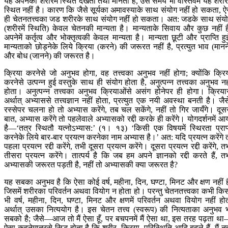
यह अपनेको शरीरमें स्थित देखता तथा मानता है, उस समय भी वास्तवमें यह शरीरम
स्थित नहीं है। कारण कि जैसे सूर्यका अमावस्याके साथ संयोग नहीं हो सकता, ऐ
ही चेतनतत्त्वका जड शरीरके साथ संयोग नहीं हो सकता। अत: जडके साथ संय
(शरीरमें स्थिति) केवल चेतनकी मान्यता है। मान्यताके सिवाय और कुछ नहीं ह
अपनेमें कर्तृत्व और भोक्तृत्वकी केवल मान्यता है। मान्यता छूटी और प्राप्ति हु
मान्यताको छोड़नेके लिये क्रिया (करने) की जरूरत नहीं है, प्रत्युत भाव (मानन
और बोध (जानने) की जरूरत है।
क्रिया करनेसे जो अनुभव होगा, वह तत्त्वका अनुभव नहीं होगा; क्योंकि क्रि
करनेसे उत्पन्न हुई वस्तुके साथ ही संयोग होता है, अनुत्पन्न तत्त्वका अनुभव नह
होता। अनुत्पन्न तत्त्वका अनुभव क्रियाओंसे असंग होनेपर ही होगा। क्रिया
अर्थात् अभ्याससे तत्त्वज्ञान नहीं होता, प्रत्युत एक नयी अवस्था बनती है। जैस
रस्सेपर चलना हो तो अभ्यास करेंगे, तब चल सकेंगे, नहीं तो गिर जायँगे। दूस
बात, अभ्यास करेंगे तो पहलेवाले अभ्यासको रद्दी करके ही करेंगे। योगदर्शनमें आ
है—‘तत्र स्थितौ यत्नोऽभ्यास:’ (१। १३) ‘किसी एक विषयमें स्थिरता प्राप
करनेके लिये बार-बार प्रयत्न करनेका नाम अभ्यास है।’ अत: यदि प्रयत्न करेंगे 
पहला प्रयत्न रद्दी करेंगे, तभी दूसरा प्रयत्न करेंगे। दूसरा प्रयत्न रद्दी करेंगे, त
तीसरा प्रयत्न करेंगे। तात्पर्य है कि जब हम अपने ज्ञानको रद्दी करते हैं, त
अभ्यासकी जरूरत पड़ती है, नहीं तो अभ्यासकी क्या जरूरत है?
यह सबका अनुभव है कि ऐसा कोई वर्ष, महीना, दिन, घण्टा, मिनट और क्षण नहीं ह
जिसमें शरीरका परिवर्तन अथवा वियोग न होता हो। परन्तु चेतनतत्त्वका कभी कि
भी वर्ष, महीना, दिन, घण्टा, मिनट और क्षणमें परिवर्तन अथवा वियोग नहीं हो
अर्थात् उसका नित्ययोग है। इस चेतन तत्त्व (स्वरूप) की नित्यताका अनुभव 
सबको है; जैसे—आज तो मैं ऐसा हूँ, पर बचपनमें मैं ऐसा था, इस तरह पढ़ता थ
ऐसा कहनेमात्रसे सिद्ध होता है कि शरीर, क्रिया, परिस्थिति आदि बदले हैं, मैं नह