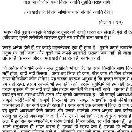
वासांसि जीर्णानि यथा विहाय नवानि गृह्णाति नरोऽपराणि।
तथा शरीराणि विहाय जीर्णान्यन्यानि संयाति नवानि देही॥
(गीता २। २२)
‘मनुष्य जैसे पुराने कपड़ोंको छोड़कर दूसरे नये कपड़े धारण कर लेता है, ऐसे ही दे
(जीवात्मा) पुराने शरीरोंको छोड़कर दूसरे नये शरीरोंमें चला जाता है।’
कपड़े अनेक होते हैं, पर कपड़े पहननेवाला एक ही होता है। पुराने कपड़े उतारने
मनुष्य मर नहीं जाता और दूसरे नये कपड़े पहननेसे उसका जन्म नहीं हो जात
तात्पर्य है कि मरना और जन्मना शरीरोंका होता है, स्वयंका नहीं।
जो अनेक योनियोंमें अनेक सुख-दु:खोंको भोगता है, वह स्वयं किसीके साथ लिप
नहीं होता, कहीं नहीं फँसता। अगर वह लिप्त हो जाय, फँस जाय तो फिर चौरा
लाख योनियोंको कौन भोगेगा? यह सबका प्रत्यक्ष अनुभव है कि हरदम जाग्रत् में 
हम नहीं रहते, हरदम स्वप्नमें भी हम नहीं रहते, हरदम सुषुप्तिमें भी हम नहीं रहत
हरदम मूर्च्छामें भी हम नहीं रहते और हरदम समाधिमें भी हम नहीं रहते। तात्पर्य है 
स्वयं इन सब अवस्थाओंसे अलग और इनको जाननेवाला है। जो सम्पूर्ण अवस्थाओ
सम्पूर्ण परिस्थितियों, सम्पूर्ण क्रियाओं तथा सम्पूर्ण पदार्थोंके संयोग-वियोग
जाननेवाला है, वह स्वयं एक ही रहता है। अगर स्वयं एक अवस्थामें लिप्त हो जाय 
वह दूसरी अवस्थामें कैसे जायगा और उससे अपनेको अलग अनुभव कैसे करेग
परन्तु वह दूसरी अवस्थामें जाता है और उससे अपनेको अलग अनुभव करता ह
अत: मैं इन सब अवस्थाओंसे, परिस्थितियोंसे, क्रियाओंसे, पदार्थोंसे अलग हूँ—
अपने अनुभवका ही आदर करना है, इसको ही महत्त्व देना है, इसको ही स्वीक
करना है। इसको सीखना नहीं है। सीखनेसे लाभ नहीं होगा, प्रत्युत अभिमान 