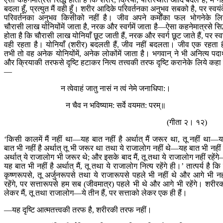
बदला हूँ, प्रत्युत मैं वही हूँ। शरीर आदिके परिवर्तनका अनुभव सबको है, पर स्वयं
परिवर्तनका अनुभव किसीको नहीं है। जीव अपने कर्मोंका फल भोगनेके लि
चौरासी लाख योनियोंमें जाता है, नरक और स्वर्गमें जाता है—ऐसा कहनेमात्रसे सिद
होता है कि चौरासी लाख योनियाँ छूट जाती हैं, नरक और स्वर्ग छूट जाते हैं, पर स्व
वही रहता है। योनियाँ (शरीर) बदलती हैं, जीव नहीं बदलता। जीव एक रहता ह
तभी तो वह अनेक योनियोंमें, अनेक लोकोंमें जाता है। भगवान् ने भी अनित्य पदार
और क्रियाकी तरफसे दृष्टि हटाकर नित्य तत्त्वकी तरफ दृष्टि करानेके लिये कहा 
—
न त्वेवाहं जातु नासं न त्वं नेमे जनाधिपा:।
न चैव न भविष्याम: सर्वे वयमत: परम्॥
(गीता २। १२)
‘किसी कालमें मैं नहीं था—यह बात नहीं है अर्थात् मैं जरूर था, तू नहीं था—
बात भी नहीं है अर्थात् तू भी जरूर था तथा ये राजालोग नहीं थे—यह बात भी नहीं 
अर्थात् ये राजालोग भी जरूर थे; और इसके बाद मैं, तू तथा ये राजालोग नहीं रहेंग
यह बात भी नहीं है अर्थात् मैं, तू तथा ये राजालोग नित्य रहेंगे ही।’ तात्पर्य है कि म
कृष्णरूपसे, तू अर्जुनरूपसे तथा ये राजारूपसे पहले भी नहीं थे और आगे भी नह
रहेंगे, पर सत्तारूपसे हम सब (जीवमात्र) पहले भी थे और आगे भी रहेंगे। शरीर
लेकर मैं, तू तथा राजालोग—ये तीन हैं, पर सत्ताको लेकर एक ही हैं।
—यह दृष्टि आत्मतत्त्वकी तरफ है, शरीरकी तरफ नहीं।