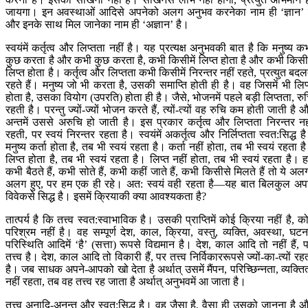
जायगा। इन अवस्थाओं आदिसे अपनेको अलग अनुभव करनेका नाम ही ‘ज्ञान’ 
और इनके साथ मिल जानेका नाम ही ‘अज्ञान’ है।
स्वयंमें कर्तृत्व और लिप्तता नहीं है। यह प्रत्यक्ष अनुभवकी बात है कि मनुष्य क
कुछ करता है और कभी कुछ करता है, कभी किसीमें लिप्त होता है और कभी किसीम
लिप्त होता है। कर्तृत्व और लिप्तता कभी किसीमें निरन्तर नहीं रहते, प्रत्युत बदल
रहते हैं। मनुष्य जो भी करता है, उसकी समाप्ति होती ही है। वह जिसमें भी लिप
होता है, उसका वियोग (उपरति) होता ही है। जैसे, भोजनमें पहले बड़ी लिप्तता, रु
रहती है। परन्तु ज्यों-ज्यों भोजन करते हैं, त्यों-त्यों वह रुचि कम होती जाती है 
अन्तमें उससे अरुचि हो जाती है। इस प्रकार कर्तृत्व और लिप्तता निरन्तर नह
रहती, पर स्वयं निरन्तर रहता है। स्वयंमें अकर्तृत्व और निर्लिप्तता स्वत:सिद्ध ह
मनुष्य कर्ता होता है, तब भी स्वयं रहता है। कर्ता नहीं होता, तब भी स्वयं रहता ह
लिप्त होता है, तब भी स्वयं रहता है। लिप्त नहीं होता, तब भी स्वयं रहता है। 
कभी बैठते हैं, कभी सोते हैं, कभी कहीं जाते हैं, कभी किसीसे मिलते हैं तो ये अल
अलग हुए, पर हम एक ही रहे। अत: स्वयं वही रहता है—यह बात बिलकुल अप
विवेकसे सिद्ध है। इसमें क्रियाकी क्या आवश्यकता है?
तात्पर्य है कि तत्त्व स्वत:स्वाभाविक है। उसकी प्राप्तिमें कोई क्रिया नहीं है, क
परिश्रम नहीं है। वह सम्पूर्ण देश, काल, क्रिया, वस्तु, व्यक्ति, अवस्था, घटन
परिस्थिति आदिमें ‘है’ (सत्ता) रूपसे विद्यमान है। देश, काल आदि तो नहीं हैं, 
तत्त्व है। देश, काल आदि तो विकारी हैं, पर तत्त्व निर्विकाररूपसे ज्यों-का-त्यों रह
है। जब साधक अपने-आपको खो देता है अर्थात् उसमें मैंपन, परिच्छिन्नता, व्यक्तित
नहीं रहता, तब वह तत्त्व रह जाता है अर्थात् अनुभवमें आ जाता है।
तत्त्व अनादि-अनन्त और स्वत:सिद्ध है। वह जैसा है, वैसा ही उसको जानना है 