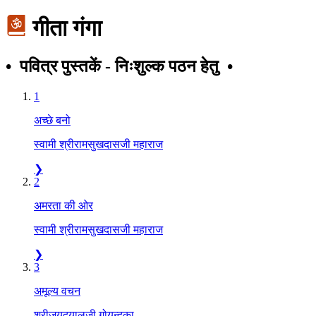
गीता गंगा
• पवित्र पुस्तकें - निःशुल्क पठन हेतु •
1
अच्छे बनो
स्वामी श्रीरामसुखदासजी महाराज
❯
2
अमरता की ओर
स्वामी श्रीरामसुखदासजी महाराज
❯
3
अमूल्य वचन
श्रीजयदयालजी गोयन्दका