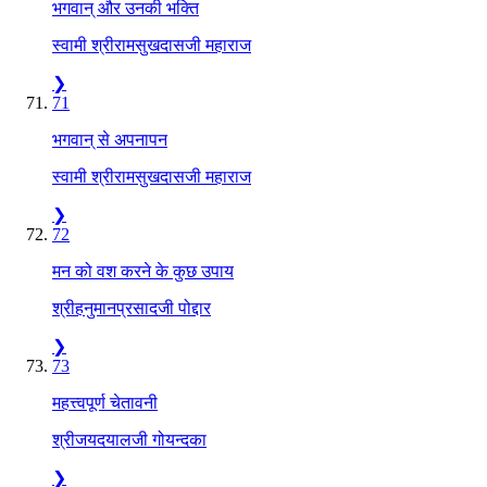
भगवान‍् और उनकी भक्ति
स्वामी श्रीरामसुखदासजी महाराज
❯
71
भगवान‍् से अपनापन
स्वामी श्रीरामसुखदासजी महाराज
❯
72
मन को वश करने के कुछ उपाय
श्रीहनुमानप्रसादजी पोद्दार
❯
73
महत्त्वपूर्ण चेतावनी
श्रीजयदयालजी गोयन्दका
❯