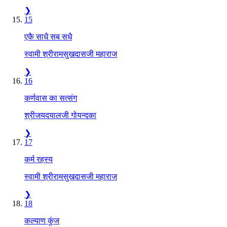
❯
15
एकै साधै सब सधै
स्वामी श्रीरामसुखदासजी महाराज
❯
16
कर्णवास का सत्संग
श्रीजयदयालजी गोयन्दका
❯
17
कर्म रहस्य
स्वामी श्रीरामसुखदासजी महाराज
❯
18
कल्याण कुंज