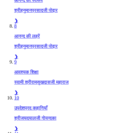
आनन्द का स्वरूप
श्रीहनुमानप्रसादजी पोद्दार
❯
8
आनन्द की लहरें
श्रीहनुमानप्रसादजी पोद्दार
❯
9
आवश्यक शिक्षा
स्वामी श्रीरामसुखदासजी महाराज
❯
10
उपदेशप्रद कहानियाँ
श्रीजयदयालजी गोयन्दका
❯