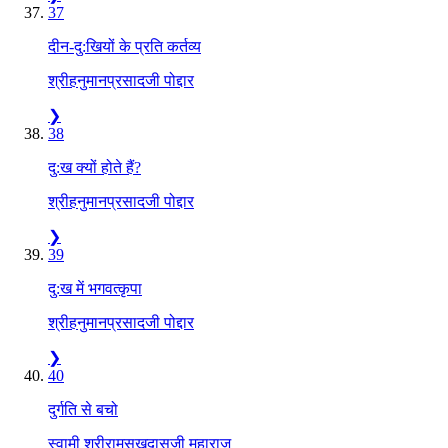
37
दीन-दु:खियों के प्रति कर्तव्य
श्रीहनुमानप्रसादजी पोद्दार
❯
38
दु:ख क्यों होते हैं?
श्रीहनुमानप्रसादजी पोद्दार
❯
39
दु:ख में भगवत्कृपा
श्रीहनुमानप्रसादजी पोद्दार
❯
40
दुर्गति से बचो
स्वामी श्रीरामसुखदासजी महाराज