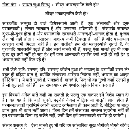
गीता गंगा
›
साधन सुधा सिन्धु
›
शीघ्र भगवत्प्राप्ति कैसे हो?
शीघ्र भगवत्प्राप्ति कैसे हो?
साधकोंके सम्मुख दो बातें विशेषरूपसे आती हैं—एक संसारकी और दूस
परमात्माकी। संसार नाशवान् है और परमात्मा अविनाशी हैं। संसारके सम्बन्ध
दु:ख-ही-दु:ख होता है और परमात्माके सम्बन्धसे आनन्द-ही-आनन्द होता है, दु:ख
लेश भी नहीं होता। संसारका आश्रय कभी टिकता ही नहीं है और परमात्मा
आश्रय कभी मिटता नहीं है। इन बातोंको हम संत-महापुरुषोंसे सुनते हैं, वे
पुराणादि शास्त्रोंमें पढ़ते हैं और स्वयं मानते भी हैं, परन्तु ऐसा मानते हुए भी हमा
दु:ख दूर क्यों नहीं हो रहा है? हमें परम आनन्दकी प्राप्ति क्यों नहीं हो रही है? हम
भगवान् क्यों नहीं मिल रहे हैं?
अभी जैसे ‘हरि: शरणम्, हरि: शरणम्’ कीर्तन हुआ तो भगवान् के चरणोंकी शरण ले
बहुत ही बढ़िया बात है, क्योंकि संसारका आश्रय टिकेगा नहीं, भगवान् का आश्
ही टिकेगा। ये बातें सुनते हैं, समझते हैं, मानते हैं, फिर भी वह गुत्थी कहाँ उलझी ह
है जो सुलझती नहीं है। इस समस्यापर हमें गम्भीरतापूर्वक विचार करना है।
इस विषयमें अनेक बातें कही जा सकती हैं; परन्तु एक बातपर हमें विशेष ध्यान दे
है। वह यह है कि बातें सुनने, पढ़नेसे केवल बौद्धिक या बातूनी ज्ञान होता ह
परमात्मतत्त्वकी प्राप्तिमें अपनी उत्कट अभिलाषा ही काम आती है, बौद्धिक या बातू
ज्ञान कुछ भी काम नहीं आता। जिस दिन हमें संसारका सम्बन्ध सुहायेगा नहीं 
हम परमात्माके बिना रह सकेंगे नहीं, उसी दिन हमें परमात्माकी प्राप्ति हो जायेगी।
संसार असत्य है—ऐसा मानते हुए भी यदि हम सांसारिक सुख-भोगोंको भोगते रहेंगे 