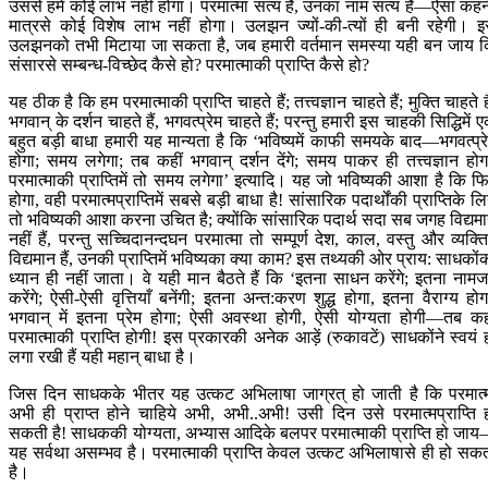
उससे हमें कोई लाभ नहीं होगा। परमात्मा सत्य हैं, उनका नाम सत्य है—ऐसा कहन
मात्रसे कोई विशेष लाभ नहीं होगा। उलझन ज्यों-की-त्यों ही बनी रहेगी। 
उलझनको तभी मिटाया जा सकता है, जब हमारी वर्तमान समस्या यही बन जाय 
संसारसे सम्बन्ध-विच्छेद कैसे हो? परमात्माकी प्राप्ति कैसे हो?
यह ठीक है कि हम परमात्माकी प्राप्ति चाहते हैं; तत्त्वज्ञान चाहते हैं; मुक्ति चाहते है
भगवान् के दर्शन चाहते हैं, भगवत्प्रेम चाहते हैं; परन्तु हमारी इस चाहकी सिद्धिमें 
बहुत बड़ी बाधा हमारी यह मान्यता है कि ‘भविष्यमें काफी समयके बाद—भगवत्प्र
होगा; समय लगेगा; तब कहीं भगवान् दर्शन देंगे; समय पाकर ही तत्त्वज्ञान होग
परमात्माकी प्राप्तिमें तो समय लगेगा’ इत्यादि। यह जो भविष्यकी आशा है कि फ
होगा, वही परमात्मप्राप्तिमें सबसे बड़ी बाधा है! सांसारिक पदार्थोंकी प्राप्तिके लि
तो भविष्यकी आशा करना उचित है; क्योंकि सांसारिक पदार्थ सदा सब जगह विद्यम
नहीं हैं, परन्तु सच्चिदानन्दघन परमात्मा तो सम्पूर्ण देश, काल, वस्तु और व्यक्तिम
विद्यमान हैं, उनकी प्राप्तिमें भविष्यका क्या काम? इस तथ्यकी ओर प्राय: साधकों
ध्यान ही नहीं जाता। वे यही मान बैठते हैं कि ‘इतना साधन करेंगे; इतना नाम
करेंगे; ऐसी-ऐसी वृत्तियाँ बनेंगी; इतना अन्त:करण शुद्ध होगा, इतना वैराग्य होग
भगवान् में इतना प्रेम होगा; ऐसी अवस्था होगी, ऐसी योग्यता होगी—तब कह
परमात्माकी प्राप्ति होगी! इस प्रकारकी अनेक आड़ें (रुकावटें) साधकोंने स्वयं 
लगा रखी हैं यही महान् बाधा है।
जिस दिन साधकके भीतर यह उत्कट अभिलाषा जाग्रत् हो जाती है कि परमात्
अभी ही प्राप्त होने चाहिये अभी, अभी..अभी! उसी दिन उसे परमात्मप्राप्ति 
सकती है! साधककी योग्यता, अभ्यास आदिके बलपर परमात्माकी प्राप्ति हो जा
यह सर्वथा असम्भव है। परमात्माकी प्राप्ति केवल उत्कट अभिलाषासे ही हो सक
है।