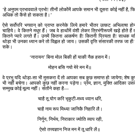
‘हे अनुपम प्रभाववाले प्रभो! तीनों लोकोंमें आपके समान भी दूसरा कोई नहीं है, फ
अधिक तो कैसे हो सकता है।’
ऐसे सर्वोपरि भगवान् को प्राप्त करनेके लिये हमारे भीतर उत्कट अभिलाषा हो
चाहिये। वे कितने मधुर हैं। जब वे हाथोंमें वंशी लेकर त्रिभंगीरूपमें खड़े होते हैं 
कितने प्यारे लगते हैं। उनमें कितना आकर्षण है! कितनी प्रियता है! साधक य
थोड़ा भी उनका ध्यान करे तो विह्वल हो जाय। उसकी वृत्ति संसारकी तरफ जा ही
सके।
‘नारायन’ बिना मोल बिकी हों याकी नैक हसन में।
मोहन बसि गयो मेरे मन में॥
वे प्रभु यदि थोड़ा-सा भी मुसकरा दें तो आपका सब कुछ समाप्त हो जायेगा; शेष क
भी नहीं बचेगा। आपको कुछ नहीं करना पड़ेगा। प्रेम, ज्ञान, मुक्ति आदिका उस
सम्मुख कोई मूल्य नहीं। संतोंने कहा है—
चाहै तू योग करि भृकुटी-मध्य ध्यान धरि,
चाहै नाम रूप मिथ्या जानिकै निहारि लै।
निर्गुन, निर्भय, निराकार ज्योति व्याप रही,
ऐसो तत्त्वज्ञान निज मन में तू धारि लै॥