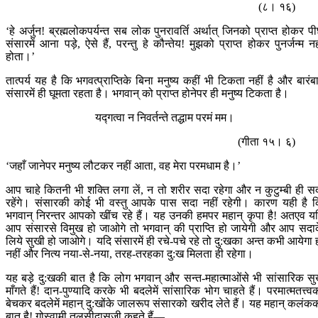
(८। १६)
‘हे अर्जुन! ब्रह्मलोकपर्यन्त सब लोक पुनरावर्ति अर्थात् जिनको प्राप्त होकर पी
संसारमें आना पड़े, ऐसे हैं, परन्तु हे कौन्तेय! मुझको प्राप्त होकर पुनर्जन्म नह
होता।’
तात्पर्य यह है कि भगवत्प्राप्तिके बिना मनुष्य कहीं भी टिकता नहीं है और बारंब
संसारमें ही घूमता रहता है। भगवान् को प्राप्त होनेपर ही मनुष्य टिकता है।
यद्‍गत्वा न निवर्तन्ते तद्धाम परमं मम।
(गीता १५। ६)
‘जहाँ जानेपर मनुष्य लौटकर नहीं आता, वह मेरा परमधाम है।’
आप चाहे कितनी भी शक्ति लगा लें, न तो शरीर सदा रहेगा और न कुटुम्बी ही स
रहेंगे। संसारकी कोई भी वस्तु आपके पास सदा नहीं रहेगी। कारण यही है 
भगवान् निरन्तर आपको खींच रहे हैं। यह उनकी हमपर महान् कृपा है! अतएव य
आप संसारसे विमुख हो जाओगे तो भगवान् की प्राप्ति हो जायेगी और आप सदा
लिये सुखी हो जाओगे। यदि संसारमें ही रचे-पचे रहे तो दु:खका अन्त कभी आयेगा 
नहीं और नित्य नया-से-नया, तरह-तरहका दु:ख मिलता ही रहेगा।
यह बड़े दु:खकी बात है कि लोग भगवान् और सन्त-महात्माओंसे भी सांसारिक स
माँगते हैं! दान-पुण्यादि करके भी बदलेमें सांसारिक भोग चाहते हैं। परमात्मतत्त्व
बेचकर बदलेमें महान् दु:खोंके जालरूप संसारको खरीद लेते हैं। यह महान् कलंक
बात है! गोस्वामी तुलसीदासजी कहते हैं—