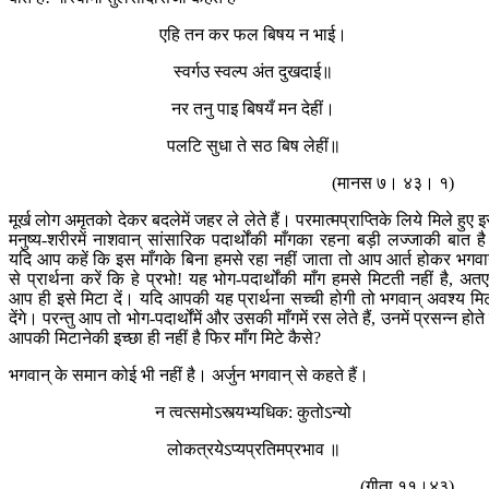
एहि तन कर फल बिषय न भाई।
स्वर्गउ स्वल्प अंत दुखदाई॥
नर तनु पाइ बिषयँ मन देहीं।
पलटि सुधा ते सठ बिष लेहीं॥
(मानस ७। ४३। १)
मूर्ख लोग अमृतको देकर बदलेमें जहर ले लेते हैं। परमात्मप्राप्तिके लिये मिले हुए 
मनुष्य-शरीरमें नाशवान् सांसारिक पदार्थोंकी माँगका रहना बड़ी लज्जाकी बात ह
यदि आप कहें कि इस माँगके बिना हमसे रहा नहीं जाता तो आप आर्त होकर भगवा
से प्रार्थना करें कि हे प्रभो! यह भोग-पदार्थोंकी माँग हमसे मिटती नहीं है, अत
आप ही इसे मिटा दें। यदि आपकी यह प्रार्थना सच्ची होगी तो भगवान् अवश्य मि
देंगे। परन्तु आप तो भोग-पदार्थोंमें और उसकी माँगमें रस लेते हैं, उनमें प्रसन्न होते ह
आपकी मिटानेकी इच्छा ही नहीं है फिर माँग मिटे कैसे?
भगवान् के समान कोई भी नहीं है। अर्जुन भगवान् से कहते हैं।
न त्वत्समोऽस्त्यभ्यधिक: कुतोऽन्यो
लोकत्रयेऽप्यप्रतिमप्रभाव ॥
(गीता ११।४३)