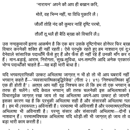
‘नारायन’ अपने कौ आप ही बखान करि,
मोतें, वह भिन्न नहीं, या विधि पुकारि लै।
जौलौं तोहि नंद कौ कुमार नाहिं दृष्टि परॺो,
तौलौं तू भलै ही बैठि ब्रह्म को विचारि लै॥
उस नन्दकुमारमें इतना आकर्षण है कि एक बार उसके दृष्टिगोचर होनेपर फिर ब्रह्
विचार करनेकी शक्ति ही नहीं रहती। ऐसे प्रभुके रहते हुए हम नाशवान् एवं दु
देनेवाले सांसारिक पदार्थोंमें फँसे हुए हैं और फँस ही नहीं रहे हैं उनकी माँग कर र
हैं। मान-बड़ाई, आराम, निरोगता, सुख-सुविधा, धन-सम्पत्ति आदि अनेक प्रकार
भोग्य पदार्थोंको चाहते हैं—यह बड़ी भारी बाधा है।
यदि भगवत्प्राप्तिकी उत्कट अभिलाषा जाग्रत् न भी हो तो भी आप घबरायें नही
भगवान् कहते हैं—‘व्यवसायात्मिकाबुद्धिरेकेह’ (गीता २। ४१) ‘निश्चयात्मिका बुद्
एक ही होती है’। अतएव आप यही दृढ़ निश्चय कर लें कि हम तो एक भगवान् 
तरफ ही चलेंगे। यदि केवल भगवान् की तरफ चलनेकी इस अभिलाषाको 
विचारपूर्वक जाग्रत् रखा जाय तो यह अभिलाषा अपने-आप उत्कट हो जायग
इसका कारण यह है कि प्रभुकी अभिलाषा सही है और संसारकी अभिलाषा ग
है। हम भी (स्वरूपत:) अविनाशी हैं। परमात्मा भी अविनाशी है और परमात्मप्राप्ति
अभिलाषा भी अविनाशी है। परन्तु संसार और संसारकी अभिलाषा—दोनों 
नाशवान् हैं। परमात्मविषयक अभिलाषा यदि थोड़ी-सी भी जाग्रत् हो जाय तो 
बड़ा भारी काम करती है।