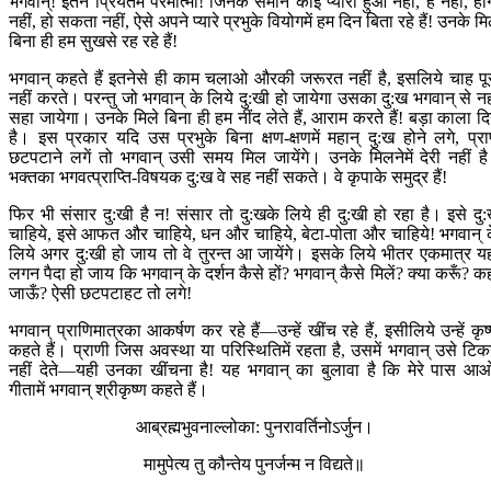
भगवान्! इतने प्रियतम परमात्मा! जिनके समान कोई प्यारा हुआ नहीं, है नहीं, हो
नहीं, हो सकता नहीं, ऐसे अपने प्यारे प्रभुके वियोगमें हम दिन बिता रहे हैं! उनके मि
बिना ही हम सुखसे रह रहे हैं!
भगवान् कहते हैं इतनेसे ही काम चलाओ औरकी जरूरत नहीं है, इसलिये चाह पू
नहीं करते। परन्तु जो भगवान् के लिये दु:खी हो जायेगा उसका दु:ख भगवान् से नह
सहा जायेगा। उनके मिले बिना ही हम नींद लेते हैं, आराम करते हैं! बड़ा काला द
है। इस प्रकार यदि उस प्रभुके बिना क्षण-क्षणमें महान् दु:ख होने लगे, प्र
छटपटाने लगें तो भगवान् उसी समय मिल जायेंगे। उनके मिलनेमें देरी नहीं ह
भक्तका भगवत्प्राप्ति-विषयक दु:ख वे सह नहीं सकते। वे कृपाके समुद्र हैं!
फिर भी संसार दु:खी है न! संसार तो दु:खके लिये ही दु:खी हो रहा है। इसे दु
चाहिये, इसे आफत और चाहिये, धन और चाहिये, बेटा-पोता और चाहिये! भगवान् 
लिये अगर दु:खी हो जाय तो वे तुरन्त आ जायेंगे। इसके लिये भीतर एकमात्र य
लगन पैदा हो जाय कि भगवान् के दर्शन कैसे हों? भगवान् कैसे मिलें? क्या करूँ? कह
जाऊँ? ऐसी छटपटाहट तो लगे!
भगवान् प्राणिमात्रका आकर्षण कर रहे हैं—उन्हें खींच रहे हैं, इसीलिये उन्हें कृष
कहते हैं। प्राणी जिस अवस्था या परिस्थितिमें रहता है, उसमें भगवान् उसे टिक
नहीं देते—यही उनका खींचना है! यह भगवान् का बुलावा है कि मेरे पास आ
गीतामें भगवान् श्रीकृष्ण कहते हैं।
आब्रह्मभुवनाल्लोका: पुनरावर्तिनोऽर्जुन।
मामुपेत्य तु कौन्तेय पुनर्जन्म न विद्यते॥