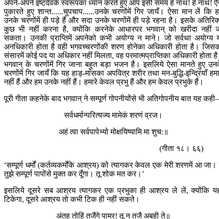
अपने-अपने इष्टदेवके स्वरूपका ध्यान करते हुए आप इसी समय हे नाथ! हे नाथ! ऐ
पुकारते हुए शान्त......चुपचाप......उनके चरणोंमें गिर जायँ। ऐसा मान लें कि 
उनके चरणोंमें ही पड़े हैं और सदा उनके चरणोंमें ही पड़े रहना है। इसके अतिरिक
कुछ भी नहीं करना है, क्योंकि करनेके आधारपर भगवान् को खरीदा नहीं 
सकता। उनकी प्राप्तिमें अपनेको कभी अयोग्य न माने। जो सर्वथा अयोग्य 
अनधिकारी होता है वही भगवच्चरणोंकी शरण होनेका अधिकारी होता है। जिस
संसारमें कोई पद या अधिकार नहीं मिलता, वह परमात्मप्राप्तिका अधिकारी होता ह
भगवान् के चरणोंमें गिर जाना बहुत बड़ा भजन है। इसलिये ऐसा मानते हुए उन
चरणोंमें गिर जायँ कि यह हाड़-मांसका अपवित्र शरीर तथा मन-बुद्धि-इन्द्रियाँ हमा
नहीं हैं और हम उनके नहीं हैं। हमारे केवल प्रभु हैं और हम केवल प्रभुके हैं।
पूरी गीता कहनेके बाद भगवान् ने सम्पूर्ण गोपनीयोंसे भी अतिगोपनीय बात यह कह
सर्वधर्मान्परित्यज्य मामेकं शरणं व्रज।
अहं त्वा सर्वपापेभ्यो मोक्षयिष्यामि मा शुच:॥
(गीता १८। ६६)
‘सम्पूर्ण धर्मों (कर्तव्यकर्मोंके आश्रय) को त्यागकर केवल एक मेरी शरणमें आ जा। म
तुझे सम्पूर्ण पापोंसे मुक्त कर दूँगा। तू शोक मत कर।’
इसलिये दूसरे सब आश्रय त्यागकर एक प्रभुका ही आश्रय ले लें, क्योंकि य
टिकेगा, दूसरे आश्रय तो कभी टिक ही नहीं सकते।
अंतहु तोहिं तजैंगे पामर! तू न तजै अबही ते॥