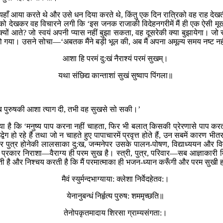
हाँ आया करते थे और उसे धन दिया करते थे, किंतु एक दिन रात्रिको वह राह देखती 
 देखकर वह विचारने लगी कि ‘इस जनक राजाकी विदेहनगरीमें मैं ही एक ऐसी मूर्खा हूँ, जो
क्यों आते? जो स्वयं अपनी प्यास नहीं बुझा सकता, वह दूसरेकी क्या बुझायेगा। जो 
य हो गया। उसने सोचा—‘अबतक मैंने बड़ी भूल की, अब मैं अपना अमूल्य समय नष्ट नह
आशा हि परमं दु:खं नैराश्यं परमं सुखम्।
यथा संछिद्य कान्ताशां सुखं सुष्वाप पिंगला॥
जब पुरुषकी आशा त्याग दी, तभी वह सुखसे सो सकी।’
किया है कि ‘मनुष्य पाप करना नहीं चाहता, फिर भी बलात् किसकी प्रेरणासे पाप क
द्वेग हो रहे हैं तथा जो न चाहते हुए पापाचारमें प्रवृत्त होते हैं, उन सबमें का
ेपर पुत्र होनेकी लालसाका दु:ख, जन्मनेपर उसके पालन-पोषण, विद्याध्ययन और 
 प्रकार निराशा—वैराग्य ही परम सुख है। स्त्री, पुत्र, परिवार—सब आज्ञाकारी 
ती है और निश्चय करती है कि मैं परमात्माका ही भजन-ध्यान करूँगी और परम सुखी 
मैवं स्युर्मन्दभाग्याया: क्लेशा निर्वेदहेतव:।
येनानुबन्धं निर्हृत्य पुरुष: शममृच्छति॥
तेनोपकृतमादाय शिरसा ग्राम्यसंगता:।