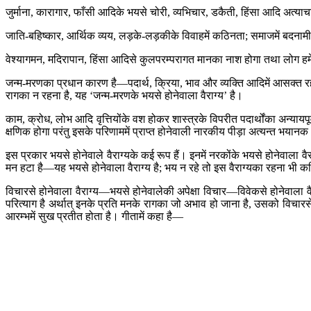
जुर्माना, कारागार, फाँसी आदिके भयसे चोरी, व्यभिचार, डकैती, हिंसा आदि अत्याचा
जाति-बहिष्कार, आर्थिक व्यय, लड़के-लड़कीके विवाहमें कठिनता; समाजमें बदनाम
वेश्यागमन, मदिरापान, हिंसा आदिसे कुलपरम्परागत मानका नाश होगा तथा लोग हमें न
जन्म-मरणका प्रधान कारण है—पदार्थ, क्रिया, भाव और व्यक्ति आदिमें आसक्त र
रागका न रहना है, यह ‘जन्म-मरणके भयसे होनेवाला वैराग्य’ है।
काम, क्रोध, लोभ आदि वृत्तियोंके वश होकर शास्त्रके विपरीत पदार्थोंका अन्यायप
क्षणिक होगा परंतु इसके परिणाममें प्राप्त होनेवाली नारकीय पीड़ा अत्यन्त 
इस प्रकार भयसे होनेवाले वैराग्यके कई रूप हैं। इनमें नरकोंके भयसे होनेवाला वैराग्
मन हटा है—यह भयसे होनेवाला वैराग्य है; भय न रहे तो इस वैराग्यका रहना भी क
विचारसे होनेवाला वैराग्य—भयसे होनेवालेकी अपेक्षा विचार—विवेकसे होनेवाला
परित्याग है अर्थात् इनके प्रति मनके रागका जो अभाव हो जाना है, उसको विचारसे 
आरम्भमें सुख प्रतीत होता है। गीतामें कहा है—