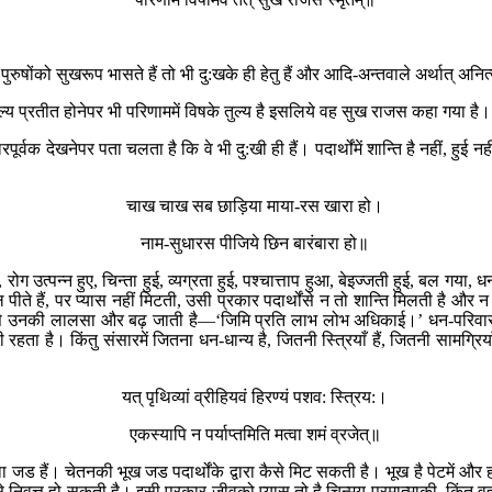
ी पुरुषोंको सुखरूप भासते हैं तो भी दु:खके ही हेतु हैं और आदि-अन्तवाले अर्थात् अनित
ल्य प्रतीत होनेपर भी परिणाममें विषके तुल्य है इसलिये वह सुख राजस कहा गया है।
रपूर्वक देखनेपर पता चलता है कि वे भी दु:खी ही हैं। पदार्थोंमें शान्ति है नहीं, 
चाख चाख सब छाड़िया माया-रस खारा हो।
नाम-सुधारस पीजिये छिन बारंबारा हो॥
रोग उत्पन्न हुए, चिन्ता हुई, व्यग्रता हुई, पश्चात्ताप हुआ, बेइज्जती हुई, बल गया, 
ल पीते हैं, पर प्यास नहीं मिटती, उसी प्रकार पदार्थोंसे न तो शान्ति मिलती है 
े बढ़नेसे उनकी लालसा और बढ़ जाती है—‘जिमि प्रति लाभ लोभ अधिकाई।’ धन-परिव
ै। किंतु संसारमें जितना धन-धान्य है, जितनी स्त्रियाँ हैं, जितनी सामग्रिया
यत् पृथिव्यां व्रीहियवं हिरण्यं पशव: स्त्रिय:।
एकस्यापि न पर्याप्तमिति मत्वा शमं व्रजेत्॥
ड हैं। चेतनकी भूख जड पदार्थोंके द्वारा कैसे मिट सकती है। भूख है पेटमें और 
 निवृत्त हो सकती है। इसी प्रकार जीवको प्यास तो है चिन्मय परमात्माकी, किंतु वह