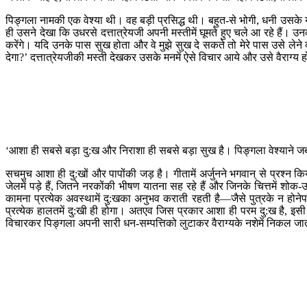
पिङ्गला नामकी एक वेश्या थी। वह बड़ी प्रसिद्ध थी। बहुत-से भोगी, धनी उसके य
ही उसने देखा कि उधरसे दत्तात्रेयजी अपनी मस्तीमें घूमते हुए चले आ रहे हैं। उनको
करेंगे। यदि उनके पास सुख होता और वे मुझे सुख दे सकते तो मेरे पास उसे लेने 
देगा?’ दत्तात्रेयजीकी मस्ती देखकर उसके मनमें ऐसे विचार आये और उसे वैराग्
‘आशा ही सबसे बड़ा दु:ख और निराशा ही सबसे बड़ा सुख है। पिङ्गला वेश्याने 
सचमुच आशा ही दु:खों और पापोंकी जड़ है। गीतामें अर्जुनने भगवान् से प्रश्न 
जेलमें पड़े हैं, जितने नरकोंकी भीषण यातना सह रहे हैं और जिनके चित्तमें शोक-उ
कामना प्रत्येक अवस्थामें दु:खका अनुभव कराती रहती है—जैसे पुत्रके न होन
प्रत्येक हालतमें दु:खी ही होगा। अतएव जिस प्रकार आशा ही परम दु:ख है, इसी
विचारकर पिङ्गला अपनी सारी धन-सम्पत्तिको लुटाकर वैराग्यके नशेमें निकल जा