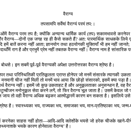
वैराग्य
तपसामपि सर्वेषां वैराग्यं परमं तप:।
ओंमें वैराग्य परम तप है; क्योंकि अन्यान्य धार्मिक कार्य (तप) सकामभावसे करनेपर 
भाव और वैराग्य—दोनों एक जगह रह ही कैसे सकते हैं? अत: पारमार्थिक साधकके लि
दि हमें बातें करना नहीं आता; ज्ञानयोग तथा हठयोगकी युक्तियाँ भी हम नहीं जानते
ोंमें राग है और प्रभुमें प्रेम नहीं तबतक वैराग्य नहीं। वैराग्य नाम है सांसारिक प
े। इन सबमें पूर्व-पूर्व वैराग्यकी अपेक्षा उत्तरोत्तरका वैराग्य श्रेष्ठ है।
ेपर तथा परिस्थितिकी प्रतिकूलता प्राप्त होनेपर जो मनमें संसारके त्यागकी उकताहट
ा या मनमानी चीज नहीं मिली तो मनमें भाव आया कि छोड़ो संसारको, इसमें क्या पड़ा 
्थ वैराग्य नहीं। इसमें जो कुछ उकताहट है और अनुकूलताका अनुसन्धान है, वह वैराग
टुम्बीजन मनोनुकूल सेवा करने लगें, तो फिर वैराग्य भूल जाता है। उसमें केवल जो
मिल जाय तो वही वैराग्य अधिक बढ़कर आत्मोद्धारमें कारण बन सकता है। इसलिये उसे 
राग्य श्रेष्ठ है। स्वास्थ्यका भय, राज्यका भय, समाजका भय, मान-प्रतिष्ठाका भ
, कार्य करनेका साहस नहीं होता—आदि-आदि क्लेशोंके भयसे जो हरेक चीजके खाने-पी
स्थ्यनाशके भयके कारण होनेवाला वैराग्य’ है।