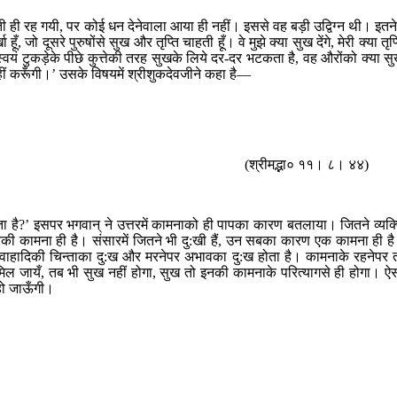
ही रह गयी, पर कोई धन देनेवाला आया ही नहीं। इससे वह बड़ी उद्विग्न थी। इतनेम
 दूसरे पुरुषोंसे सुख और तृप्ति चाहती हूँ। वे मुझे क्या सुख देंगे, मेरी क्या तृप्
स्वयं टुकड़ेके पीछे कुत्तेकी तरह सुखके लिये दर-दर भटकता है, वह औरोंको क्या स
ीं करूँगी।’ उसके विषयमें श्रीशुकदेवजीने कहा है—
(श्रीमद्भा० ११। ८। ४४)
रता है?’ इसपर भगवान् ने उत्तरमें कामनाको ही पापका कारण बतलाया। जितने व्यक्
रण भीतरकी कामना ही है। संसारमें जितने भी दु:खी हैं, उन सबका कारण एक कामना ही ह
विवाहादिकी चिन्ताका दु:ख और मरनेपर अभावका दु:ख होता है। कामनाके रहनेपर 
मिल जायँ, तब भी सुख नहीं होगा, सुख तो इनकी कामनाके परित्यागसे ही होगा। ऐ
हो जाऊँगी।