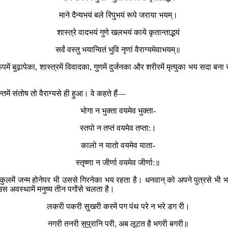
माने दैन्यभयं बले रिपुभयं रूपे जराया भयम्।
शास्त्रे वादभयं गुणे खलभयं काये कृतान्ताद्भयं
सर्वं वस्तु भयान्वितं भुवि नृणां वैराग्यमेवाभयम्॥
ूपमें बुढ़ापेका, शास्त्रमें विवादका, गुणमें दुर्जनका और शरीरमें मृत्युका भय सदा बना र
्तमें संतोष तो वैराग्यसे ही हुआ। वे कहते हैं—
भोगा न भुक्ता वयमेव भुक्ता-
स्तपो न तप्तं वयमेव तप्ता:।
कालो न यातो वयमेव याता-
स्तृष्णा न जीर्णा वयमेव जीर्णा:॥
च्छे कुलमें जन्म होनेपर भी उससे गिरनेका भय रहता है। धनवान् को अपने पुत्रसे भी
 उस अवस्थामें मनुष्य तीन पगोंसे चलता है।
लकरी पकरी सुखरी करमें पग पंथ परे न भरे डग री।
नगरी तनरी सुपुरानि परी, अब लूटत है भगरी बगरी॥