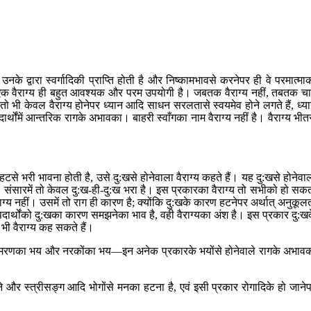
उनके द्वारा स्वर्गादिकी प्राप्ति होती है और निष्कामभावसे करनेपर ही वे परमात्मा
ये एक वैराग्य ही बहुत आवश्यक और परम उपयोगी है। जबतक वैराग्य नहीं, तबतक चा
; तो भी केवल वैराग्य होनेपर ध्यान आदि साधन सरलतासे स्वयमेव होने लगते हैं, ध्य
दार्थोंमें आन्तरिक रागके अभावका। बाहरी स्वाँगका नाम वैराग्य नहीं है। वैराग्य भीत
से भरी भावना होती है, उसे दु:खसे होनेवाला वैराग्य कहते हैं। यह दु:खसे होनेवा
है। संसारमें तो केवल दु:ख-ही-दु:ख भरा है। इस प्रकारका वैराग्य तो सभीको हो सक
्य नहीं। उसमें तो राग ही कारण है; क्योंकि दु:खके कारण हटनेपर अर्थात् अनुकूल
 पदार्थोंको दु:खका कारण समझनेका भाव है, वही वैराग्यका अंश है। इस प्रकार दु:ख
भी वैराग्य कह सकते हैं।
य, जन्म-मरणका भय और नरकोंका भय—इन अनेक प्रकारके भयोंसे होनेवाले रागके अभाव
ने और स्त्रीसङ्ग आदि भोगोंसे मनका हटना है, एवं इसी प्रकार रोगादिके हो जाने