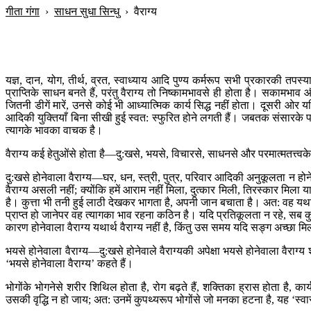
गीता गंगा
›
साधन सुधा सिन्धु
›
वैराग्य
यज्ञ, दान, योग, तीर्थ, व्रत, स्वाध्याय आदि पुण्य कर्मरूप सभी प्रकारकी तपस्या
प्राप्तिके साधन बनते हैं, परंतु वैराग्य तो निष्कामभावसे ही होता है। सकाम
जितनी डीगें मारें, उनसे कोई भी आध्यात्मिक कार्य सिद्ध नहीं होता। दूसरी ओर य
आदिकी युक्तियाँ बिना सीखी हुई स्वत: स्फुरित होने लगती हैं। जबतक संसारके पदार्थ
त्यागके भावका वाचक है।
वैराग्य कई हेतुओंसे होता है—दु:खसे, भयसे, विचारसे, साधनसे और परमात्मतत्त्वके बोधस
दु:खसे होनेवाला वैराग्य—घर, धन, स्त्री, पुत्र, परिवार आदिकी अनुकूलता न होन
वैराग्य असली नहीं; क्योंकि हमें आराम नहीं मिला, दुत्कार मिली, तिरस्कार मिल
है। कुत्ता भी तनी हुई लाठी देखकर भागता है, अपनी जान बचाता है। अत: वह यथार
प्राप्त हो जानेपर वह त्यागका भाव रहना कठिन है। यदि प्रतिकूलता न रहे, सब कु
कारण होनेवाला वैराग्य यथार्थ वैराग्य नहीं है, किंतु उस समय यदि सङ्ग अच्छा 
भयसे होनेवाला वैराग्य—दु:खसे होनेवाले वैराग्यकी अपेक्षा भयसे होनेवाला वै
‘भयसे होनेवाला वैराग्य’ कहते हैं।
भोगोंके भोगनेसे शरीर शिथिल होता है, रोग बढ़ते हैं, शक्तिका ह्रास होता है
उसकी वृद्धि न हो जाय; अत: उनमें कुपथ्यरूप भोगोंसे जो मनका हटना है, यह ‘स्वा