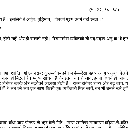
(५।२२, १८।३८)
्य हैं। इसलिये हे अर्जुन! बुद्धिमान्—विवेकी पुरुष उनमें नहीं रमता।’
’
हुई नहीं, होगी नहीं और हो सकती नहीं। विचारशील व्यक्तिको तो पद-पदपर अनुभव भी हो
धन गया, शान्ति गयी एवं प्राय: दु:ख-शोक-उद्वेग आये—ऐसा यह परिणाम प्रत्यक्ष देखनेम
और न जलन ही मिटती है। मनुष्य सोचता है कि इतना धन हो जाय, इतना ऐश्वर्य हो जाय 
ार होनेपर उनके और बढ़नेकी लालसा होती है। राज्य होनेपर राज्य और बढ़ जाय, 
ँ हैं, वे सब-की-सब एक साथ किसी एक व्यक्तिको मिल जायँ, तब भी उनसे उसे तृप्
हलवा बाँधा जाय पीठपर तो भूख कैसे मिटे। प्यास लगनेपर गरमागरम बढ़िया-से-बढ़ि
 उस प्यासको मिटाना चाहता है जड पदार्थोंके द्वारा! इसमें मुख्य कारण है— अविवे