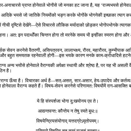
र-अनाचारसे प्राप्त होनेवाले भोगोंसे जो मनका हट जाना है, यह ‘राज्यभयसे होनेवाल
ी आदिके भयसे जो जातिके नियमोंको भङ्ग करके भोगोंके भोगनेकी इच्छाका त्याग करन
ीची दृष्टिसे देखेंगे—ऐसे विचारसे लौकिक मर्यादाको छोड़कर भोगोपभोगके त्यागका ज
हना। अत: इन पदार्थोंका चिन्तन होगा तो मरनेके समय भी इन्हींका स्मरण होगा औ
ूर्वक सेवन करनेसे वैतरणी, असिपत्रवन, लालाभक्ष्य, रौरव, महारौरव, कुम्भीपाक आद
भयानक और बहुत समयतक रहनेवाली होगी—इस भयके कारण मनके काम-क्रोधादिसे हटनेको 
य अन्य भयोंसे होनेवाले वैराग्यकी अपेक्षा स्थायी और श्रेष्ठ है, पर यह भी असली वैरा
ठिन है।
 वैराग्य ऊँचा है। विचारका अर्थ है—सत्-असत्, सार-असार, हेय-उपादेय और कर्त
होनेवाला वैराग्य कहते हैं। विषय-सेवन करनेसे परिणामत: विषयोंमें राग-आसक्ति बढ़त
ये हि संस्पर्शजा भोगा दु:खयोनय एव ते।
आद्यन्तवन्त: कौन्तेय न तेषु रमते बुध:॥
विषयेन्द्रियसंयोगाद् यत्तदग्रेऽमृतोपमम्।
परिणामे विषमिव तत् सुखं राजसं स्मृतम्॥