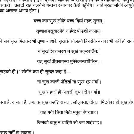
 कर सकते। उलटी राह चलनेसे गन्तव्य स्थानपर कैसे पहुँचेंगे। चाहे ब्रह्माजीकी आ
ाका अत्यन्त अभाव होगा।
यच्च कामसुखं लोके यच्च दिव्यं महत् सुखम्।
तृष्णाक्षयसुखस्यैते नार्हत: षोडशीं कलाम्॥
 है, वे सब सुख मिलकर भी तृष्णा-नाशके सुखके सोलहवें हिस्सेके बराबर भी नहीं हो स
न सुखं देवराजस्य न सुखं चक्रवर्तिन:।
यत् सुखं वीतरागस्य मुनेरेकान्तशीलिन:॥
ाट्को ही।’ संतोंने क्या ही सुन्दर कहा है—
ना सुख काजी पंडिताँ ना सुख भूप भयाँ।
सुख सहजाँ ही आवसी तृष्णा रोग गयाँ॥
पता है, दासता है, तबतक सुख कहाँ? दासता, लोलुपता, दीनता मिटनेपर ही सुख हो
चाह गयी चिंता मिटी मनुवा बेपरवाह।
जिनको कछू न चाहिये सो जग शाहंशाह॥
 सुख नहीं हो सकता।