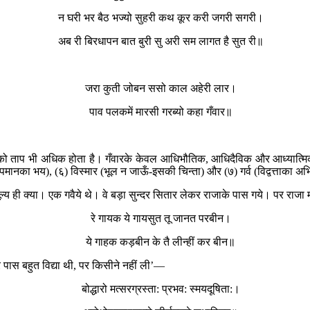
न घरी भर बैठ भज्यो सुहरी कथ कूर करी जगरी सगरी।
अब री बिरधापन बात बुरी सु अरी सम लागत है सुत री॥
जरा कुती जोबन ससो काल अहेरी लार।
पाव पलकमें मारसी गरब्यो कहा गँवार॥
-लिखेको ताप भी अधिक होता है। गँवारके केवल आधिभौतिक, आधिदैविक और आध्यात्मिक—
मानका भय), (६) विस्मार (भूल न जाऊँ-इसकी चिन्ता) और (७) गर्व (विद्वत्ताका अ
हमारा मूल्य ही क्या। एक गवैये थे। वे बड़ा सुन्दर सितार लेकर राजाके पास गये। पर
रे गायक ये गायसुत तू जानत परबीन।
ये गाहक कड़बीन के तै लीन्हीं कर बीन॥
ारे पास बहुत विद्या थी, पर किसीने नहीं ली’—
बोद्धारो मत्सरग्रस्ता: प्रभव: स्मयदूषिता:।