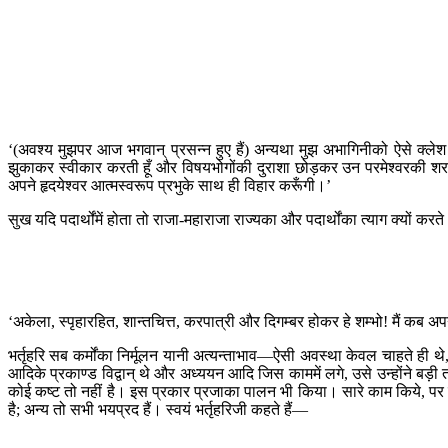
‘(अवश्य मुझपर आज भगवान् प्रसन्न हुए हैं) अन्यथा मुझ अभागिनीको ऐसे क्लेश ह
झुकाकर स्वीकार करती हूँ और विषयभोगोंकी दुराशा छोड़कर उन परमेश्वरकी शरण
अपने हृदयेश्वर आत्मस्वरूप प्रभुके साथ ही विहार करूँगी।’
सुख यदि पदार्थोंमें होता तो राजा-महाराजा राज्यका और पदार्थोंका त्याग क्यों करत
‘अकेला, स्पृहारहित, शान्तचित्त, करपात्री और दिगम्बर होकर हे शम्भो! मैं कब अपने
भर्तृहरि सब कर्मोंका निर्मूलन यानी अत्यन्ताभाव—ऐसी अवस्था केवल चाहते ही थे,
आदिके प्रकाण्ड विद्वान् थे और अध्ययन आदि जिस काममें लगे, उसे उन्होंने बड़ी
कोई कष्ट तो नहीं है। इस प्रकार प्रजाका पालन भी किया। सारे काम किये, पर क
है; अन्य तो सभी भयप्रद हैं। स्वयं भर्तृहरिजी कहते हैं—