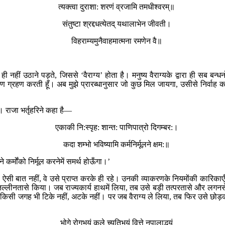
त्यक्त्वा दुराशा: शरणं व्रजामि तमधीश्वरम्॥
संतुष्टा श्रद्दधत्येतद् यथालाभेन जीवती।
विहराम्यमुनैवाहमात्मना रमणेन वै॥
ी नहीं उठाने पड़ते, जिससे ‘वैराग्य’ होता है। मनुष्य वैराग्यके द्वारा ही सब
 ग्रहण करती हूँ। अब मुझे प्रारब्धानुसार जो कुछ मिल जायगा, उसीसे निर्वाह 
े। राजा भर्तृहरिने कहा है—
एकाकी नि:स्पृह: शान्त: पाणिपात्रो दिगम्बर:।
कदा शम्भो भविष्यामि कर्मनिर्मूलने क्षम:॥
 कर्मोंको निर्मूल करनेमें समर्थ होऊँगा।’
 ऐसी बात नहीं, वे उसे प्राप्त करके ही रहे। उनकी व्याकरणके नियमोंकी कारिकाएँ 
 तल्लीनतासे किया। जब राज्यकार्य हाथमें लिया, तब उसे बड़ी तत्परतासे और लगनसे
िसी जगह भी टिके नहीं, अटके नहीं। पर जब वैराग्य ले लिया, तब फिर उसे छोड़कर 
भोगे रोगभयं कुले च्युतिभयं वित्ते नृपालाद्भयं