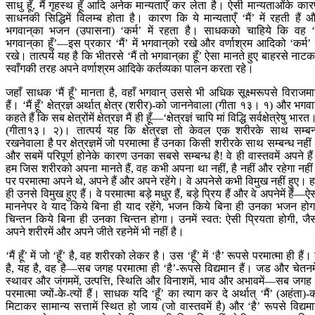
साधु हूँ, मैं गृहस्थ हूँ आदि अनेक मान्यताएँ कर लेता है। ऐसी मान्यताओंके का
साधनकी सिद्धिमें विलम्ब होता है। कारण कि ये मान्यताएँ ‘मैं’ में रहती हैं 
भगवान‍्का भजन (उपासना) ‘कर्म’ में रहता है। साधकको चाहिये कि वह ‘म
भगवान‍्का हूँ’—इस प्रकार ‘मैं’ में भगवान‍्को रखे और वर्णाश्रम आदिको ‘कर्म’ म
रखे। तात्पर्य यह है कि भीतरसे ‘मैं तो भगवान‍्का हूँ’ ऐसा मानते हुए बाहरसे नाटकम
स्वाँगकी तरह अपने वर्णाश्रम आदिके कर्तव्यका पालन करता रहे।
जहाँ साधक ‘मैं हूँ’ मानता है, वहाँ भगवान‍् उससे भी अधिक सूक्ष्मरूपसे विराजम
हैं। ‘मैं हूँ’ क्षेत्रज्ञ अर्थात् क्षेत्र (शरीर)-को जाननेवाला (गीता १३। १) और भगवान
कहते हैं कि सब क्षेत्रोंमें क्षेत्रज्ञ मैं ही हूँ—‘क्षेत्रज्ञं चापि मां विद्धि सर्वक्षेत्रेषु भारत
(गीता१३। २)। तात्पर्य यह कि क्षेत्रज्ञ तो केवल एक शरीरके साथ सम्बन
रखनेवाला है पर क्षेत्रज्ञमें जो परमात्मा हैं उनका किसी शरीरके साथ सम्बन्ध नहीं 
और सबमें परिपूर्ण होनेके कारण उनका सबसे सम्बन्ध है! वे ही वास्तवमें अपने है
हम जिस शरीरको अपना मानते हैं, वह कभी अपना था नहीं, है नहीं और रहेगा नही
पर परमात्मा अपने थे, अपने हैं और अपने रहेंगे। वे अपनेसे कभी विमुख नहीं हुए। 
ही उनसे विमुख हुए हैं। वे परमात्मा बड़े मधुर हैं, बड़े प्रिय हैं और वे अपनेमें हैं—ऐ
माननेपर वे याद किये बिना ही याद रहेंगे, भजन किये बिना ही उनका भजन होग
चिन्तन किये बिना ही उनका चिन्तन होगा। उनमें स्वत: ऐसी प्रियता होगी, जै
अपने शरीरमें और अपने जीते रहनेमें भी नहीं है।
‘मैं हूँ’ में जो ‘हूँ’ है, वह शरीरको लेकर है। उस ‘हूँ’ में ‘है’ रूपसे परमात्मा ही हैं। 
है, यह है, वह है—सब जगह परमात्मा ही ‘है’-रूपसे विद्यमान हैं। जड और चेतनमे
स्थावर और जंगममें, उत्पत्ति, स्थिति और विनाशमें, भाव और अभावमें—सब जगह 
परमात्मा ज्यों-के-त्यों हैं। साधक यदि ‘हूँ’ का त्याग कर दे अर्थात् ‘मैं’ (अहंता)-
मिटाकर सामान्य सत्तामें स्थित हो जाय (जो वास्तवमें है) और ‘है’ रूपसे विद्यम