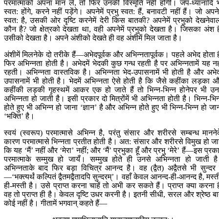
परमात्माको अपना मान ले, तो फिर उनकी विस्मृति नहीं होगी। जप-ध्यानादि 
स्वत: होंगे, करने नहीं पड़ेंगे। अपनेमें प्रभु स्वत: हैं, बनावटी नहीं हैं। जो अपनेम
स्वत: है, उसकी ओर दृष्टि करनेमें देरी किस बातकी? अपनेमें प्रभुको देखनेवा
कौन है? जो क्षेत्रको देखता था, वही अपनेमें प्रभुको देखता है। जिसका अंश ह
उसीको देखता है। अपने अंशीको देखते ही वह अंशीमें मिल जाता है।
अंशीमें मिलनेके दो तरीके हैं—अभेदपूर्वक और अभिन्नतापूर्वक। पहले अभेद होता ह
फिर अभिन्नता होती है। अभेदमें भेदकी कुछ गन्ध रहती है पर अभिन्नतामें यह नह
रहती। अभिन्नता वास्तविक है। अभिन्नता भेद-उपासनामें भी होती है और अभे
उपासनामें भी होती है। भेदमें अभिन्नता ऐसे होती है कि जैसे कहींका लड़का 
कहींकी लड़की गृहस्थमें आकर एक हो जाते हैं तो भिन्न-भिन्न होनेपर भी उनम
अभिन्नता हो जाती है। इसी प्रकार दो मित्रोंमें भी अभिन्नता होती है। भिन्न-भिन
होते हुए भी अभिन्न हो जाना ‘ज्ञान’ है और अभिन्न होते हुए भी भिन्न-भिन्न हो जा
‘भक्ति’ है।
स्वयं (स्वरूप) परमात्मासे अभिन्न है, परंतु संसार और शरीरसे सम्बन्ध मानने
कारण परमात्मासे भिन्नता प्रतीत होती है। अत: संसार और शरीरसे विमुख हो जा
कि यह ‘मैं’ नहीं और ‘मेरा’ नहीं; और ‘मैं’ प्रभुका हूँ और प्रभु ‘मेरे’ हैं—इस प्रक
परमात्माके सम्मुख हो जायँ। सम्मुख होते ही उनसे अभिन्नता हो जाती ह
अभिन्नताके बाद फिर बड़ा विचित्र आनन्द है। वह (द्वैत) अद्वैतसे भी सुन्दर 
—‘भक्त्यर्थं कल्पितं द्वैतमद्वैतादपि सुन्दरम्’। वहाँ केवल आनन्द-ही-आनन्द है, मस्त
ही-मस्ती है। उसे प्राप्त करना चाहें तो अभी कर सकते हैं। प्राप्त क्या करना ह
वह तो प्राप्त ही है। केवल दृष्टि उधर करनी है। इतनी सीधी, सरल और श्रेष्ठ ब
कोई नहीं है। गीतामें भगवान‍् कहते हैं—