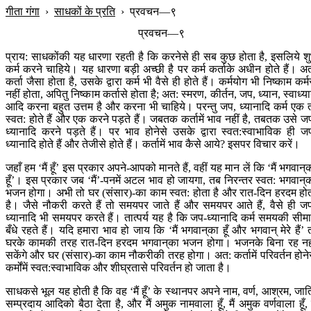
गीता गंगा
›
साधकों के प्रति
›
प्रवचन—९
प्रवचन—९
प्राय: साधकोंकी यह धारणा रहती है कि करनेसे ही सब कुछ होता है, इसलिये श
कर्म करने चाहिये। यह धारणा बड़ी अच्छी है पर कर्म कर्ताके अधीन होते हैं। अ
कर्ता जैसा होता है, उसके द्वारा कर्म भी वैसे ही होते हैं। कर्मयोग भी निष्काम कर्म
नहीं होता, अपितु निष्काम कर्तासे होता है; अत: स्मरण, कीर्तन, जप, ध्यान, स्वाध्य
आदि करना बहुत उत्तम है और करना भी चाहिये। परन्तु जप, ध्यानादि कर्म एक 
स्वत: होते हैं और एक करने पड़ते हैं। जबतक कर्तामें भाव नहीं है, तबतक उसे ज
ध्यानादि करने पड़ते हैं। पर भाव होनेसे उसके द्वारा स्वत:स्वाभाविक ही ज
ध्यानादि होते हैं और तेजीसे होते हैं। कर्तामें भाव कैसे आये? इसपर विचार करें।
जहाँ हम ‘मैं हूँ’ इस प्रकार अपने-आपको मानते हैं, वहीं यह मान लें कि ‘मैं भगवान‍्
हूँ’। इस प्रकार जब ‘मैं’-पनमें अटल भाव हो जायगा, तब निरन्तर स्वत: भगवान‍्
भजन होगा। अभी तो घर (संसार)-का काम स्वत: होता है और रात-दिन हरदम हो
है। जैसे नौकरी करते हैं तो समयपर जाते हैं और समयपर आते हैं, वैसे ही ज
ध्यानादि भी समयपर करते हैं। तात्पर्य यह है कि जप-ध्यानादि कर्म समयकी सीमाम
बँधे रहते हैं। यदि हमारा भाव हो जाय कि ‘मैं भगवान‍्का हूँ और भगवान‍् मेरे हैं’ 
घरके कामकी तरह रात-दिन हरदम भगवान‍्का भजन होगा। भजनके बिना रह नह
सकेंगे और घर (संसार)-का काम नौकरीकी तरह होगा। अत: कर्तामें परिवर्तन होने
कर्मोंमें स्वत:स्वाभाविक और शीघ्रतासे परिवर्तन हो जाता है।
साधकसे भूल यह होती है कि वह ‘मैं हूँ’ के स्थानपर अपने नाम, वर्ण, आश्रम, जात
सम्प्रदाय आदिको बैठा देता है, और मैं अमुक नामवाला हूँ, मैं अमुक वर्णवाला हूँ, म