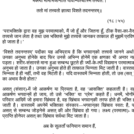
भक्त्या मामभिजानाति यावान्यश्चास्मि तत्त्वत:।
ततो मां तत्त्वतो ज्ञात्वा विशते तदनन्तरम्॥
(१८।५५)
‘पराभक्तिके द्वारा वह मुझ परमात्माको, मैं जो हूँ और जितना हूँ, ठीक वैसा-का-वै
तत्त्वसे जान लेता है तथा उस भक्तिसे मुझे तत्त्वसे जानकर तत्काल ही मुझमें प्रविष
हो जाता है।’
‘विशते तदनन्तरम्’ पदोंका यह अभिप्राय है कि भगवान‍्को तत्त्वसे जानने अर्था
उनका अनुभव होनेके बाद फिर उनसे अभिन्न होनेमें एक क्षणका भी अन्तर नह
पड़ता। शरीर-संसारसे माना हुआ सम्बन्ध छूटते ही ज्यों-के-त्यों विद्यमान परमात्मा
अनुभव हो जाता है। उनका अनुभव होते ही तत्काल भिन्नता मिट जाती है। वास्तवम
भिन्नता है ही नहीं, तभी वह मिटती है। यदि वास्तवमें भिन्नता होती, तो उस (सत् 
का अभाव कैसे होता?
असत् (संसार)-में जो आकर्षण या प्रियता है, वह ‘आसक्ति’ कहलाती है। व
आकर्षण भगवान‍्में हो जाय, तो उसे ‘भक्ति’ या ‘प्रेम’ कहते हैं। धनमें, भोगोंमे
परिवार आदिमें जो हमारा खिंचाव है, वह खिंचाव भगवान‍्की तरफ होते ही भक्ति 
जाती है। वास्तवमें अपनेमें भक्तिका संस्कार—भगवान‍्का खिंचाव स्वत: है, 
असत् से सम्बन्ध जोड़नेसे असत् की ओर खिंचाव हो गया। लक्ष्य (परमात्मा)- 
प्राप्ति होनेपर असत् का खिंचाव सर्वथा मिट जाता है।
अब के सुलताँ फनियान समान हैं,