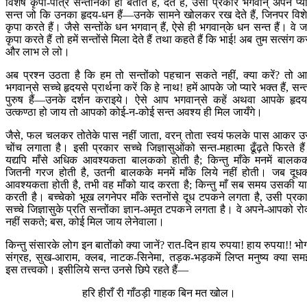
विशेष कृपा-पात्र सन्तानको ही बताते हैं, देते हैं, उसी प्रकार भगवान् अपने प्या
सन्त जो कि उनका हृदय-धन हैं—उनके सामने खोलकर रख देते हैं, जिनपर विश
कृपा करते हैं। जैसे सन्तोंके धन भगवान् हैं, ऐसे ही भगवान‍्के धन सन्त हैं। वे 
कृपा करते हैं तो हमें सन्तोंसे मिला देते हैं तथा कहते हैं कि भाई! अब तुम सत्संग क
और लाभ ले लो।
अब प्रश्न उठता है कि हम तो सन्तोंको पहचान सकते नहीं, क्या करें? तो 
भगवान‍्से सच्चे हृदयसे प्रार्थना करें कि हे नाथ! हमें आपके जो प्यारे भक्त हैं, सन्
पुरुष हैं—उनके दर्शन कराइये। ऐसे आप भगवान‍्से कहें अथवा आपके हृदयम
उत्कण्ठा हो जाय तो आपको कोई-न-कोई सन्त अवश्य ही मिल जायँगे।
जैसे, फल चलकर तोतेके पास नहीं जाता, वरन् तोता स्वयं फलके पास आकर उ
चोंच लगाता है। इसी प्रकार सच्चे जिज्ञासुओंको सन्त-महात्मा ढूँढ़ते फिरते है
यद्यपि माँसे अधिक आवश्यकता बालकको होती है; किन्तु माँके मनमें बालक
जितनी गरज होती है, उतनी बालकके मनमें माँके लिये नहीं होती। जब दूध
आवश्यकता होती है, तभी वह माँको याद करता है; किन्तु माँ सब समय उसकी य
करती है। बच्चेको भूख लगनेपर माँके स्तनोंसे दूध टपकने लगता है, उसी प्रक
सच्चे जिज्ञासुके प्रति सन्तोंका ज्ञान-अमृत टपकने लगता है। वे अपने-आपको र
नहीं सकते; बस, कोई मिल जाय लेनेवाला।
किन्तु संसारके लोग इन बातोंको क्या जानें? रात-दिन हाय रुपया! हाय रुपया!! भो
संग्रह, सुख-आराम, क्लब, नाटक-सिनेमा, तड़क-भड़कमें लिप्त मनुष्य क्या समझ
इस तत्त्वको। इसीलिये सन्त उनसे छिपे रहते हैं—
हरि हीराँ री गाँठड़ी गाहक बिन मत खोल।