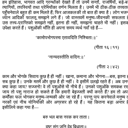
हम इतिहास, भागवत आदि ग्रन्थोंको देखते हैं तो उनमें सन्तों, राजर्षियों, बड़े-बड
त्यागियों, तपस्वियों तथा प्रेमियोंका वर्णन मिलता है। उनमें भी ठीक-ठीक तत्त्व
पहुँचनेवाले बहुत ही कम मिलते हैं; फिर आजकलकी तो बात ही क्या है। लोग भज
ध्यान आदिको फालतू समझने लगे हैं। जो वास्तवमें मनुष्य-जीवनकी सफलता ह
उस तत्त्व-प्राप्तिको समझते नहीं, इतना ही नहीं, समझना चाहते भी नहीं। इस
उपेक्षा करते हैं। पशुओंकी भाँति ही अपना समय व्यर्थ गवाँ रहे हैं—
‘कामोपभोगपरमा एतावदिति निश्चिता:॥’
(गीता १६।११)
‘नान्यदस्तीति वादिन:॥’
(गीता २।४२)
काम और भोगके सिवाय कुछ है ही नहीं। खाना, कमाना और भोगना—बस, इतना 
सब कुछ है। उनके मतमें और कुछ है ही नहीं। वे इसीमें उलझे रहते हैं। अब उन
क्या कहा जाय? सज्जनो! वे तो पशुओंसे भी नीचे हैं। उनको पशुओंके समकक्ष र
जाय तो पशु नाराज हो सकते हैं कि हमारी बेइज्जती क्यों करते हैं? हम तो अप
कर्मोंका फल भोगकर मनुष्य-जन्मकी ओर जा रहे हैं। परन्तु पाप करनेवाले मनुष्य 
नरकों एवं नीच योनियोंकी ओर अग्रसर हो रहे हैं। यह कितना बड़ा अन्तर ह
इसीलिये कहा गया है—
बरु भल बास नरक कर ताता।
दुष्ट संग जनि देइ बिधाता॥