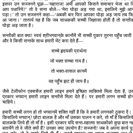
इसपर उन सज्जनने पूछा—‘महाराज! अभी आपको किसने समाचार भेजा था 
आप पधारिये?’ तो वे सन्त बोले—‘मेरा घोड़ा अड़ गया था, इसलिये मुझे आ
पड़ा।’ तो उन सज्जनने कहा—‘अबकी बार फिर आपका घोड़ा अड़ जाय तब फ
आ जाना।’ तात्पर्य यह है कि जब साधककी सच्ची जिज्ञासा होती है तो सन्तों
घोड़ा अड़ जाता है।
सन्तोंकी बात क्या! स्वयं श्रीभगवान‍्के कानोंमें भी सच्ची पुकार तुरन्त पहुँच जाती 
और वे किसी सन्तके साथ हमारी भेंट करा देते हैं—
सच्चे हृदयकी प्रार्थना
जो भक्त सच्चा गाय है।
तो भक्त-वत्सल कानमें
वह पहुँच झट ही जाय है॥
जैसे टेलीफोन एक्सचेंज हमारी लाइन हमारे इच्छित व्यक्तिसे मिला देता है, उ
प्रकार भगवान् हमारी लाइन सन्तोंसे मिला देते हैं। पर हमारी लगन सच्ची हो
चाहिये।
हमारी सच्ची लगन हो तो भगवान‍्में शक्ति नहीं है कि वे हमारी लगनको ठुकरा दें। ह
किसलिये भगवान्? छोटा बालक है और माँ उसका पालन न करे, तो माँ है किसलिय
बालकके लिये ही तो माँ है। इसी प्रकार यदि सन्त-महात्मा साधकोंको कुछ बात नह
बतायेंगे तो वे जीते क्यों हैं? उनका क्या उपयोग है? सज्जनो! जब वे अपना कार्य पू