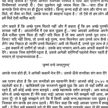
यह कोई हिसाब है? गुस्सा आनेपर रावणको परमपद दे दिया और प्रसन्न होने
विभीषणको राजगद्दी दी। ऐसा पूछनेपर मुझे जवाब मिला कि—‘बात ठीक ह
कन्याके लिये योग्य वर ही ढूँढ़ना चाहिये। किन्तु कन्या बड़ी हो जाय और योग्य वर
मिले, तो जैसा वर मिले, उसके साथ ही ब्याहना पड़ता है।’ तो ऐसे तो हम लोग 
हमें मिलें ऐसी मार्मिक बातें!
लोग कहते हैं कि अच्छे पुरुष मिलते नहीं और मैं कहता हूँ कि हम अच्छे पुरुषों
लायक नहीं हैं। आपलोगोंसे मैं एक बात पूछता हूँ—‘क्या आपको अभीतक अपने
ऊँचे दर्जेका पुरुष मिला ही नहीं? यदि मिला है तो क्या आपने उनसे पूरा लाभ 
लिया? यदि नहीं लिया, तो उनसे बड़े पुरुष, सन्त मिलनेपर आप उनसे लाभ कैसे 
लेंगे? क्या निहाल हो जायँगे उनसे मिलकर? अभी जो मिलते हैं, उनसे पूरा लाभ ले 
—इस कक्षामें तो उत्तीर्ण हो जाओ। उसके बाद भगवान् अपने-आप अगली कक्षामें भ
देंगे। बालक जिस श्रेणीमें पढ़ता है, उससे आगेकी श्रेणियाँ पहलेसे तैयार रहती है
भगवान् तो प्रधानाध्यापक हैं—
‘कृष्णं वन्दे जगद‍्गुरुम्’
आपके पास होते ही, वे आगेकी कक्षामें भेज देंगे। उससे ऊँचे सन्तोंका संग करा देंगे
अब प्रश्न होता है कि उन सन्तोंको हम पहचानेंगे कैसे? आजसे कोई ३५-४० वर
पहलेकी बात है। ऋषिकेशमें एक सज्जनने मुझसे पूछा कि आप तो यहाँ वर्षोंसे आ
रहते हैं, हमें कोई अच्छे सन्त बताइये। अच्छे महात्माके दर्शन कराइये। आप बता
कौन-से अच्छे महात्मा हैं? मैंने कहा भाई! आपका प्रश्न मेरी समझमें नहीं आया, क्
उत्तर दूँ? तो वे मुझे समझाने लगे कि मैं किसी अच्छे सन्त-महात्माका पता पूछता हू
जिसका संग करके हम लाभ उठावें। मैंने फिर कहा कि भाई! आपका प्रश्न मैं सम
नहीं। वे फिर मुझे समझाने लगे तो मैंने कहा कि आपके प्रश्नके अक्षर तो मेरे समझम