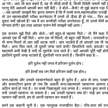
आ गये। आप जो बात कहते हैं, वह भी सीधी-सादी है, किसी विदेशी भाषामें नहीं ह
परन्तु मेरी अकलमें आपकी बात नहीं बैठी। वे बोले—कैसे? तो मुझे कहना पड़ा 
—जब आपकी समझमें मेरा इतना सम्मान है कि मैं सच्चे सन्त-महात्माओंका पारखी ह
तो उन महात्माओंकी परीक्षा करनेवाला मैं उनसे तो ऊँचा ही हो गया— फिर 
दूसरा क्यों खोजते हैं? जब मैं उन सन्तोंकी परीक्षा करनेवाला हूँ, तो उनसे मेरेमें 
योग्यता होगी? इस तरह आपका प्रश्न मेरी समझमें नहीं आया।
एक सज्जन मुझे मिले और बोले—‘हमें बहुत-से महात्मा मिले।’ तो मैंने कहा 
आपको एक भी नहीं मिले। अगर एक भी मिलते, तो बहुत नहीं मिलते। वास्तवमें 
भी सन्त मिलते तो आप वहीं अटक जाते। आप भटकते हैं तो आपको एक भी नह
मिले। अगर मिल जाते, तो दूसरी जगह जाते कभी? किसलिये जाते, बताओ? 
महात्मामें कमी देखी है तभी तो दूसरेके पास जाते हैं। वहाँ आपकी पूर्ति नहीं होत
इसलिये दूसरी जगह भटकते हैं, दूसरोंकी गरज करते हैं। किसीने कहा है—
हरि दुर्लभ नहीं जगत में हरिजन दुर्लभ होय।
हरि हेरॺाँ सब जग मिले हरिजन कहीं एक होय॥
सन्त-महात्मा और उनको पहचाननेवाले बहुत ही दुर्लभ हैं। आज तो दम्भ, पाखण
और बनावटीपन इतना हो गया कि असली सन्त-महात्माको पहचानना अत्यन्त 
कठिन कार्य हो गया है। पर सच्चे जिज्ञासुको पता लगता है। भगवान् कृपा करते है
तभी उनको पहचाना जा सकता है। अब उनकी पहचान क्या हो? भाई! हम उन
पहचान नहीं करते, हम तो अपनी पहचान कर सकते हैं।
हमने एक कहानी सुनी है। एक नवयुवक राजगद्दीपर बैठा। पाँच-सात वर्ष राज