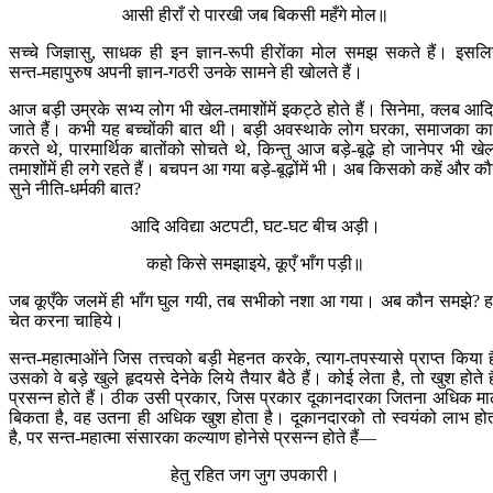
आसी हीराँ रो पारखी जब बिकसी महँगे मोल॥
सच्चे जिज्ञासु, साधक ही इन ज्ञान-रूपी हीरोंका मोल समझ सकते हैं। इसलि
सन्त-महापुरुष अपनी ज्ञान-गठरी उनके सामने ही खोलते हैं।
आज बड़ी उम्रके सभ्य लोग भी खेल-तमाशोंमें इकट्ठे होते हैं। सिनेमा, क्लब आदिम
जाते हैं। कभी यह बच्चोंकी बात थी। बड़ी अवस्थाके लोग घरका, समाजका क
करते थे, पारमार्थिक बातोंको सोचते थे, किन्तु आज बड़े-बूढ़े हो जानेपर भी खे
तमाशोंमें ही लगे रहते हैं। बचपन आ गया बड़े-बूढ़ोंमें भी। अब किसको कहें और क
सुने नीति-धर्मकी बात?
आदि अविद्या अटपटी, घट-घट बीच अड़ी।
कहो किसे समझाइये, कूएँ भाँग पड़ी॥
जब कूएँके जलमें ही भाँग घुल गयी, तब सभीको नशा आ गया। अब कौन समझे? हम
चेत करना चाहिये।
सन्त-महात्माओंने जिस तत्त्वको बड़ी मेहनत करके, त्याग-तपस्यासे प्राप्त किया ह
उसको वे बड़े खुले हृदयसे देनेके लिये तैयार बैठे हैं। कोई लेता है, तो खुश होते है
प्रसन्न होते हैं। ठीक उसी प्रकार, जिस प्रकार दूकानदारका जितना अधिक म
बिकता है, वह उतना ही अधिक खुश होता है। दूकानदारको तो स्वयंको लाभ हो
है, पर सन्त-महात्मा संसारका कल्याण होनेसे प्रसन्न होते हैं—
हेतु रहित जग जुग उपकारी।