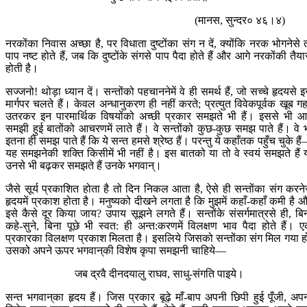
(मानस, सुन्दर० ४६।४)
नरकोंका निवास अच्छा है, पर विधाता दुष्टोंका संग न दें, क्योंकि नरक भोगनेसे 
पाप नष्ट होते हैं, जब कि दुष्टोंके संगसे पाप पैदा होते हैं और आगे नरकोंकी तैया
होती है।
सज्जनो! थोड़ा ध्यान दें। सन्तोंको पहचाननेमें वे ही समर्थ हैं, जो सच्चे हृदयसे 
मार्गपर चलते हैं। केवल अन्धानुकरण ही नहीं करते; प्रत्युत विवेकपूर्वक खूब गह
उतरकर इन पारमार्थिक विषयोंको अच्छी प्रकार समझते भी हैं। इससे भी आ
समझी हुई बातोंको आचरणमें लाते हैं। वे सन्तोंको कुछ-कुछ समझ पाते हैं। वे 
इतना ही समझ पाते हैं कि ये सन्त हमसे श्रेष्ठ हैं। परन्तु ये कहाँतक पहुँच चुके है
यह समझनेकी शक्ति किसीमें भी नहीं है। इस बातको या तो वे स्वयं समझते हैं 
उनसे भी बढ़कर समझते हैं उनके भगवान्।
जैसे सूर्य प्रकाशित होता है तो दिन निकल आता है, ऐसे ही सन्तोंका संग करने
हृदयमें प्रकाश होता है। मनुष्यको दीखने लगता है कि मुझमें कहाँ-कहाँ कमी है 
इसे कैसे दूर किया जाय? उपाय सूझने लगते हैं। सन्तोंके संसर्गमात्रसे ही, बि
कहे-सुने, बिना पूछे भी स्वत: ही अन्त:करणमें विलक्षण भाव पैदा होते हैं। 
प्रकारका विलक्षण प्रकाश मिलता है। इसलिये जिसको सन्तोंका संग मिल गया ह
उसको अपने ऊपर भगवान‍्की विशेष कृपा समझनी चाहिये—
जब द्रवै दीनदयालु राघव, साधु-संगति पाइये।
सन्त भगवान‍्का हृदय हैं। जिस प्रकार बूढ़े माँ-बाप अपनी छिपी हुई पूँजी, अप