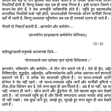
अरठमें बँधे घड़े या पीपे कुएँमेंसे जल लेकर चलते हैं तो उनकी ऊँची-नीची विभिन
स्थितियाँ होती हैं; किन्तु सबका जल एक ही जगह गिरता है। इसी प्रकार जितने 
साधन-भेद होते हैं, वे सब अनपहुँचे व्यक्तियोंके होते हैं। पहुँचे हुए महात्माओं
वास्तविक स्थितिमें फर्क नहीं होता, साधनाओंकी भिन्नताके कारण मार्गोंकी भिन्न
वहाँ भी रहती है; किन्तु लक्ष्यतक पहुँचनेपर सब एक ही तत्त्वको प्राप्त हो जाते हैं।
गीतामें दो निष्ठाएँ बतायी हैं—ज्ञानयोग और कर्मयोग—
‘ज्ञानयोगेन साङ्ख्यानां कर्मयोगेन योगिनाम्॥
(३।३)
श्रीमद्भागवतमें मनुष्यके कल्याणके लिये—
‘योगास्त्रयो मया प्रोक्ता नृणां श्रेयो विधित्सया।’
ज्ञानयोग, भक्तियोग और कर्मयोग—ये तीन योग बताये गये हैं। ऐसे ही द्वैत, अद्वै
विशिष्टाद्वैत, शुद्धाद्वैत, अद्वैताद्वैत, अचिन्त्यभेदाभेद आदि अनेक अवान्तर मार्ग शास्त्रोंम
बतलाये गये हैं। ये अनेक भेद साधनकी दृष्टिसे हैं। पर साध्य-तत्त्वकी प्राप्
होनेपर ये भेद नहीं रहते। जो साध्य-तत्त्वतक पहुँच जायँ और मार्गोंकी दृष्टिसे 
ठीक-ठीक विवेचन कर दें, ऐसे सन्त बहुत ही कम मिलते हैं। अब हैं या नहीं, यह प
नहीं; भगवान् ही जानें। खोज करने और ढूँढ़नेपर भी, ऐसे महात्मा बहुत कम देखनेम
आये हैं। जो वास्तवमें पहुँचे हुए हैं और किसी सम्प्रदाय अथवा मतका कोई आग्
भी नहीं रखते। सब कुछ जाने हुए, समझे हुए, सुलझे हुए सन्त बहुत ही कम देखनेम
आये हैं।