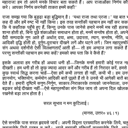
महाराज! हम तो अपने मनके विचार बता सकते हैं। आप राजाओंका निर्णय क
करे। आपका निर्णय करनेकी ताकत हममें कहाँ!’
राजा समझ गया कि बुड्ढा बड़ा बुद्धिमान् है। ‘यथा राजा तथा प्रजा।’ यह बात 
कह दी और हमें रुष्ट भी नहीं किया। इस तरह सन्तोंकी पहचान हम नहीं कर सक
कि ये कहाँतक पहुँचे हुए हैं, किन्तु उनके पास जानेसे हमारे मनमें मच रही हल
शान्त होती हो, बिना पूछे शंकाओंका समाधान होता हो, मनमें सन्तोष होता हो, अपनेम
दैवी सम्पदाके गुण आते हों अर्थात् दया, क्षमा, उदारता, त्याग, सन्तोष, नीति, धर
आदिकी वृद्धि होती हो, दुर्गुण-दुराचार दीखने लगें और घटने लगें। जिन महापुरुषों
संग अथवा दर्शनोंसे ऐसी विलक्षणताएँ आती हों— तो हम अन्दाज लगा सकते है
परन्तु सन्तोंकी पहचान हम क्या कहें? हमको क्या पता कि वे कैसे हैं?
इसके अलावा हम गरीब हों अथवा धनी हों—जिनके मनमें हमारी कोई गरज नह
दीखती। हम धनी हों तो कुछ ज्यादा आदर करें और गरीब हैं तो निरादर करें, हमसे 
कुछ स्वार्थ सिद्ध करना चाहें—ऐसा हमें कभी लगता ही नहीं, कभी भी। हम उन
ज्ञानयोग, भक्तियोग, कर्मयोग आदिकी बातें पूछते हैं तो वे उनसे भी आगेकी बातें ब
देते हैं। हमारी दृष्टिमें सगुण-निर्गुण, साकार-निराकारके तत्त्वको जाननेवाला, उन
बढ़कर कोई दीखता नहीं—ऐसे महापुरुषोंका संग मिल जाय तो अपना दिल खोल
रखनेसे बड़ा लाभ होता है।
सरल सुभाव न मन कुटिलाई।
(मानस, उत्तर० ४६।१)
ऐसे सन्तोंके पास सरल हृदयसे जायँ। अपनी विद्वत्ता प्रख्यापित करनेके लिये, चत
कहलानेके लिये प्रश्न न करें। अपने हृदयकी गुत्थियाँ सुलझानेके लिये, अप