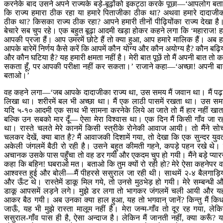
करनेके बाद उसने अपने राज्यके बड़े-बूढ़ोंको इकट्ठा करके पूछा—‘आपलोग बताव
कि राज्य हमारा ठीक रहा या हमारे पिताजीका ठीक था? अथवा हमारे दादाजी
ठीक था? किसका राज्य ठीक रहा? आपने हमारी तीनों पीढ़ियोंका राज्य देखा है
बेचारे सब चुप रहे। एक बहुत बूढ़ा आदमी खड़ा होकर कहने लगा कि ‘महाराज! 
आपकी प्रजा हैं। आप उमरमें छोटे हैं तो क्या हुआ, आप हमारे मालिक हैं। अब 
आपके बारेमें निर्णय कैसे करें कि आपमें कौन योग्य और कौन अयोग्य है? कौन बढ़ि
और कौन घटिया है? यह हमारी क्षमता नहीं है। मेरी बात पूछें तो मैं अपनी बात तो 
सकता हूँ, पर आपकी परीक्षा नहीं कर सकता।’ राजाने कहा—‘अच्छा! अपनी ब
बताओ।’
वह कहने लगा—‘जब आपके दादाजीका राज्य था, उस समय मैं जवान था। मैं पढ़
लिखा था। शरीरमें बल भी अच्छा था। मैं एक लाठी पासमें रखता था। उस स
यदि ५-१० आदमी एक साथ भी सामना करनेके लिये आ जाते तो मैं हार नहीं खात
बल्कि उन सबको मार दूँ— ऐसा मेरा विश्वास था। एक दिन मैं किसी गाँव जा र
था। रास्ते चलते मेरे कानमें किसी स्त्रीके रोनेकी आवाज आयी। तो मैंने सो
चलकर देखें, क्या बात है? मैं आवाजकी दिशामें गया, तो देखा कि एक सुन्दर युव
अकेली जंगलमें बैठी रो रही है। उसने बहुत कीमती गहने, कपड़े पहन रखे थे। म
अचानक उसके पास पहुँचा तो वह डर गयी और एकदम चुप हो गयी। मैंने बड़े प्यार
कहा कि बहिन! घबराओ मत। बताओ कि तुम क्यों रो रही हो? मेरे ऐसा कहनेपर 
आश्वस्त हुई और बोली—मैं पीहरसे ससुराल जा रही थी। साथमें २-४ बैलगाड़िय
और ऊँट थे। रास्तेमें डाकू मिल गये, तो उनसे मुठभेड़ हो गयी। मेरे सम्बन्धी 
डाकू आपसमें लड़ने लगे। मुझे डर लगा तो भागकर जंगलमें चली आयी और यह
आकर बैठ गयी। अब उनका क्या हाल हुआ, यह तो भगवान् जानें? किन्तु मैं कि
जाऊँ, यह भी मुझे रास्ता मालूम नहीं है। मेरा जन्म-गाँव तो दूर रह गया, लेक
ससुराल-गाँव पास ही है, ऐसा अन्दाज है। लेकिन मैं जानती नहीं, क्या करूँ? 