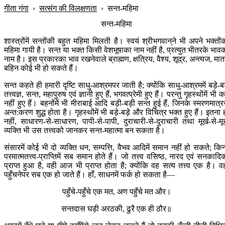
गीता गंगा
›
सत्संग की विलक्षणता
›
सन्त-महिमा
सन्त-महिमा
शास्त्रोंमें सन्तोंकी बहुत महिमा मिलती है। स्वयं श्रीभगवान‍्ने भी अपने भक्तों
महिमा गायी है। सन्त या भक्त किसी वेशभूषाका नाम नहीं है, प्रत्युत भीतरके भाव
नाम है। इस प्रकारका भाव रखनेवाले ब्राह्मण, क्षत्रिय, वैश्य, शूद्र, अन्त्यज, मात
बहिन कोई भी हो सकते हैं।
सन्त कहते ही हमारी दृष्टि साधु-आश्रमपर जाती है; क्योंकि साधु-आश्रममें बड़े-बड
तत्त्वज्ञ, सन्त, महापुरुष एवं ज्ञानी हुए हैं, भगवत्प्रेमी हुए हैं। परन्तु गृहस्थोंमें भी 
नहीं हुए हैं। बहनोंमें भी मीराबाई आदि बड़ी-बड़ी सन्त हुई हैं, जिनके स्मरणमात्र
अन्त:करण शुद्ध होता है। गृहस्थोंमें भी बड़े-बड़े और विचित्र भक्त हुए हैं। इतना 
नहीं, साधारण-से-साधारण, पापी-से-पापी, दुराचारी-से-दुराचारी तथा मूर्ख-से-मूर
व्यक्ति भी उस तत्त्वको जानकर सन्त-महात्मा बन सकता है।
संसारमें कोई भी दो व्यक्ति धन, सम्पत्ति, वैभव आदिमें समान नहीं हो सकते; किन्
परमात्मतत्त्व-प्राप्तिमें सब समान होते हैं। जो तत्त्व वसिष्ठ, नारद एवं सनकादि
प्राप्त हुआ है, वही आज भी प्राप्त होता है; क्योंकि वह सत्य तत्त्व एक है। वह
पहुँचनेपर सब एक हो जाते हैं। हाँ, साधनमें फर्क हो सकता है—
पहुँचे-पहुँचे एक मत, अण पहुँचे मत और।
सन्तदास घड़ी अरठकी, ढुरै एक ही ठौर॥