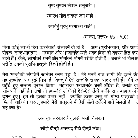
तुम्ह तुम्हार सेवक असुरारी॥
स्वारथ मीत सकल जग माहीं।
सपनेहुँ प्रभु परमारथ नाहीं॥
(मानस, उत्तर० ४७। ५,६)
बिना कोई स्वार्थ हित करनेवाले संसारमें दो ही हैं— आप (श्रीभगवान्) और आप
सेवक (सन्त-महात्मा)। भगवान् और भगवान‍्के प्यारे भक्त बिना ही कारण हित कर
रहते हैं। जैसे, लोभीकी धनमें और भोगीकी भोगमें प्रीति होती है। उससे भी विलक्
प्रीति उनको प्राणिमात्रके हितमें होती है।
मेरा भक्तोंकी संगतिमें रहनेका काम पड़ा है। मेरे मनमें बात आयी कि इतने ऊँ
महापुरुषोंका संग मुझे मिला है, किन्तु मैं ऐसे सन्तोंके संगका पात्र नहीं हूँ। मैंने 
पहुँचे हुए सन्तसे प्रश्न किया—महाराज! भगवान‍्के घरमें अँधेरा है, उनके यह
सावधानी नहीं है। तभी तो हम-जैसे लोगोंको ऐसे-ऐसे ऊँचे दर्जेके सन्त-महात्माओं
दर्शन हुए। हम तो इसके पात्र नहीं। क्योंकि उत्तम वस्तु तो योग्य पात्रको 
मिलनी चाहिये। परन्तु हमारे-जैसे पात्रको भी ऐसी ऊँचे दर्जेकी बातें मिलती हैं— 
यह क्या है?
अंधाधुंध सरकार है तुलसी भजो निसंक।
खीझे दीन्हो अमरपद रीझे दीन्ही लंक॥