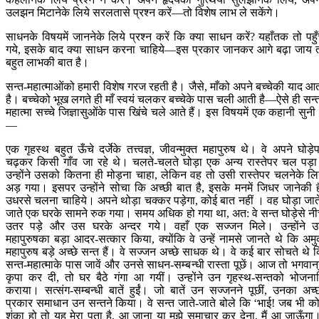
उलझन मिटानेके लिये सरलतासे प्रश्न करें—तो विशेष लाभ ले सकेंगे।
साधनके विषयमें जाननेके लिये प्रश्न करें कि क्या साधन करें? यहाँतक तो पहु
गये, इसके बाद क्या साधन करना चाहिये—इस प्रकार जानकर आगे बढ़ा जाय 
बहुत लाभकी बात है।
सन्त-महात्माओंको हमारी विशेष गरज रहती है। जैसे, माँको अपने बच्चेकी याद आ
है। बच्चेको भूख लगते ही माँ स्वयं चलकर बच्चेके पास चली आती है—ऐसे ही सन्
महात्मा सच्चे जिज्ञासुओंके पास खिंचे चले आते हैं। इस विषयमें एक कहानी सुनी 
—
एक गृहस्थ बहुत ऊँचे दर्जेके तत्त्वज्ञ, जीवन्मुक्त महापुरुष थे। वे अपने घोड़े
चढ़कर किसी गाँव जा रहे थे। चलते-चलते घोड़ा एक अन्य रास्तेपर चल पड़
उन्होंने उसको कितना ही मोड़ना चाहा, लेकिन वह तो उसी रास्तेपर चलनेके लि
अड़ गया। इसपर उन्होंने सोचा कि अच्छी बात है, इसके मनमें जिधर जानेकी ह
उधरसे चलना चाहिये। अपने थोड़ा चक्‍कर पड़ेगा, कोई बात नहीं । वह घोड़ा जात
जाते एक घरके सामने रुक गया। समय अधिक हो गया था, अत: वे सन्त घोड़ेसे नी
उतर पड़े और उस घरके अन्दर गये। वहाँ एक सज्जन मिले। उन्होंने 
महापुरुषका बड़ा आदर-सत्कार किया, क्योंकि वे उन्हें नामसे जानते थे कि अम
महापुरुष बड़े अच्छे सन्त हैं। वे सज्जन अच्छे साधक थे। वे कई बार सोचते थे 
सन्त-महात्माके पास जावें और उनसे साधन-सम्बन्धी रास्ता पूछें। आज तो भगवान‍्
कृपा कर दी, तो घर बैठे गंगा आ गयीं। उन्होंने उन गृहस्थ-सन्तको भोजना
कराया। सत्संग-सम्बन्धी बातें हुईं। जो बातें उन सज्जनने पूछीं, उनका अच्
प्रकार समाधान उन सन्तने किया। वे सन्त जाते-जाते बोले कि ‘भाई! जब भी क
शंका हो तो यह मेरा पता है, आ जाना या मुझे समाचार कर देना, मैं आ जाऊँगा