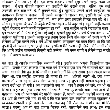
सोचकर रोना आ रहा है। इस तरह कहकर उसने मुझे अपने ससुरालका प
बताया। मैं उस गाँवको जानता था, इसलिये मैंने उससे कहा—बहिन! तुम चल
डरनेकी कोई बात नहीं है, मैं तुम्हारे साथ हूँ। पूछनेपर उसने अपने श्वशुरका न
कागजपर लिखकर बताया। मैं उसके श्वशुरको जानता था, इसलिये उसे उस
ससुराल ले गया। रात हो चुकी थी, सब लोग तरह-तरहकी चिन्ता कर रहे थे। 
लोग बहुत दु:खी थे; क्योंकि बहूके शरीरपर गहने आदि बहुत थे। बहूको सही-सला
पहुँची देखकर सबके मनमें प्रसन्नता छा गयी। उस स्त्रीने अपने घरवालोंसे कह
इन सज्जनको मैं पिता कहूँ या भाई कहूँ। इन्होंने मुझे बड़े प्यारसे धीरज दिलाया 
यहाँतक पहुँचाया। उसके श्वशुर मुझे इनाम देनेके लिये पाँच-सात सौ रुपये लाये 
लेनेका आग्रह करने लगे। मैंने अपना कर्तव्य समझकर यह काम किया था कि क
दु:खी है तो उसका दु:ख दूर हो जाय, इसलिये मैंने रुपये नहीं लिये। मैंने मनमें सो
कि अपने कर्तव्य-पालनकी बिक्री नहीं करूँगा। मेरे मनमें रुपये न लेनेसे बड़ा सन्त
रहा। मैं वापस चला आया।
यह बात तो आपके दादाजीके समयकी थी। इसके बाद आपके पिताजीका राज
आया। उनके राज्य-कालके पाँच-सात वर्ष बीतनेपर एक बार मेरे व्यापारमें बड़ा घा
लगा। धनकी तंगी हुई तो मेरे मनमें बात आने लगी कि उस समय इतना अच्छा अव
मिला था, दस-पन्द्रह हजारका तो गहना ही था। अकेली स्त्री थी, एक थप्प
मारता तो सारा गहना, जेवर मिल जाता। आज यह दु:ख नहीं भोगना पड़ता। 
समय बड़ी भूल हो गयी। अब पछतानेसे क्या हो। जब वे इनाम देने लगे, तब भी नह
लिया। बड़ाईका भूखा आज तंगी भोगता है। इस प्रकारके भाव मनमें आये थ
महाराज! आप तो अवस्थामें मेरे पोतेके समान हैं, आपके सामने कहनेमें लज्जा आ
है। अब तो मनमें ऐसे भाव आ रहे हैं कि उस समय उस स्त्रीको समझा-बुझाकर 
धमकाकर अपनी स्त्री बना लेता, तो आज वह मेरी सेवा करती और धन भी म
जाता। परन्तु, अब तो बात हाथसे निकल गयी, पछतानेसे क्या लाभ? इस तर