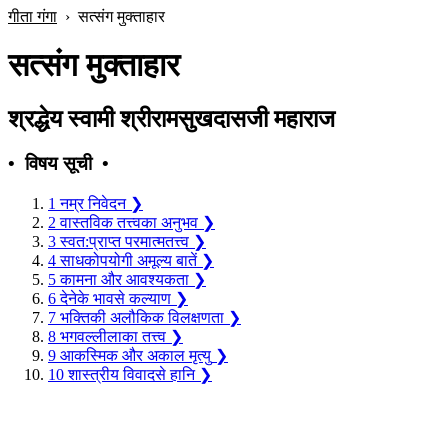
गीता गंगा
›
सत्संग मुक्ताहार
सत्संग मुक्ताहार
श्रद्धेय स्वामी श्रीरामसुखदासजी महाराज
• विषय सूची •
1
नम्र निवेदन
❯
2
वास्तविक तत्त्वका अनुभव
❯
3
स्वत:प्राप्त परमात्मतत्त्व
❯
4
साधकोपयोगी अमूल्य बातें
❯
5
कामना और आवश्यकता
❯
6
देनेके भावसे कल्याण
❯
7
भक्तिकी अलौकिक विलक्षणता
❯
8
भगवल्लीलाका तत्त्व
❯
9
आकस्मिक और अकाल मृत्यु
❯
10
शास्त्रीय विवादसे हानि
❯