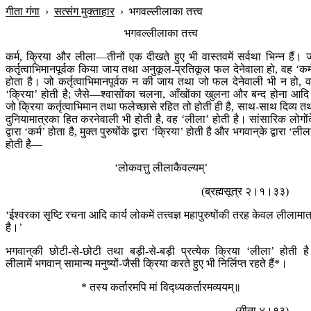
गीता गंगा
›
सत्संग मुक्ताहार
›
भगवल्लीलाका तत्त्व
भगवल्लीलाका तत्त्व
कर्म, क्रिया और लीला—तीनों एक दीखते हुए भी वास्तवमें सर्वथा भिन्न हैं। 
कर्तृत्वाभिमानपूर्वक किया जाय तथा अनुकूल-प्रतिकूल फल देनेवाला हो, वह ‘कर्
होता है। जो कर्तृत्वाभिमानपूर्वक न की जाय तथा जो फल देनेवाली भी न हो, 
‘क्रिया’ होती है; जैसे—श्वासोंका चलना, आँखोंका खुलना और बन्द होना आद
जो क्रिया कर्तृत्वाभिमान तथा फलेच्छासे रहित तो होती ही है, साथ-साथ दिव्य त
दुनियामात्रका हित करनेवाली भी होती है, वह ‘लीला’ होती है। सांसारिक लोगों
द्वारा ‘कर्म’ होता है, मुक्त पुरुषोंके द्वारा ‘क्रिया’ होती है और भगवान‍्के द्वारा ‘लील
होती है—
‘लोकवत्तु लीलाकैवल्यम्’
(ब्रह्मसूत्र २।१।३३)
‘ईश्वरका सृष्टि रचना आदि कार्य लोकमें तत्त्वज्ञ महापुरुषोंकी तरह केवल लीलामात
है।’
भगवान‍्की छोटी-से-छोटी तथा बड़ी-से-बड़ी प्रत्येक क्रिया ‘लीला’ होती ह
लीलामें भगवान‍् सामान्य मनुष्यों-जैसी क्रिया करते हुए भी निर्लिप्त रहते हैं*।
* तस्य कर्तारमपि मां विद्‍ध्यकर्तारमव्ययम्॥
(गीता ४।१३)