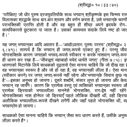
(श्रीमद्भा० १०।३३।४०)
‘परीक्षित्! जो धीर पुरुष व्रजयुवतियोंके साथ भगवान‍् श्रीकृष्णके इस चिन्मय रा
विलासका श्रद्धाके साथ बार-बार श्रवण और वर्णन करता है, उसे भगवान‍्के चरणोंम
पराभक्तिकी प्राप्ति होती है और वह बहुत ही शीघ्र अपने हृदयके रो
कामविकारसे छुटकारा पा जाता है। उसका कामभाव सदाके लिये नष्ट हो जा
है।’
यह जगत् भगवान‍्का आदि अवतार है—‘आद्योऽवतार: पुरुष: परस्य’ (श्रीमद्भा० 
६।४१)। तात्पर्य है कि भगवान‍् ही जगत्-रूपसे प्रकट हुए हैं। परन्तु जीव
भोगासक्तिके कारण जगत‍्को भगवद्-रूपसे स्वीकार न करके नाशवान‍् जगत्-रूप
ही धारण कर रखा है—‘जीवभूतां महाबाहो ययेदं धार्यते जगत्’ (गीता ७।५)। 
धारणाको मिटानेके लिये साधकको दृढ़तासे ऐसा मानना चाहिये कि जो दीख रहा ह
वह भगवान‍्का स्वरूप है और जो हो रहा है, वह भगवान‍्की लीला है। ऐसा मान
(स्वीकार करने) पर जगत् जगत्-रूपसे नहीं रहेगा और‘भगवान‍्के सिवाय कुछ नह
है’—इसका अनुभव हो जायगा। दूसरे शब्दोंमें, संसार लुप्त हो जायगा और के
भगवान‍् रह जायँगे। कारण कि प्रत्येक वस्तु एवं व्यक्तिको भगवान‍्का स्वरूप 
प्रत्येक क्रियाको भगवल्लीला माननेसे भोगासक्ति, राग-द्वेष नहीं रहेंग
भोगासक्तिका नाश होनेपर जो क्रियाएँ पहले लौकिक दीखती थीं, वही क्रिया
अलौकिक भगवल्लीला-रूपसे दीखने लगेंगी और जहाँ पहले भोगासक्ति थी, वह
भगवत्प्रेम हो जायगा।
साधकको ऐसा मानना चाहिये कि भगवान‍् जैसा रूप धारण करते हैं, उसीके अनुर
लीला करते हैं*।