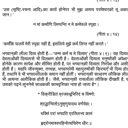
‘उस (सृष्टि-रचना आदि)-का कर्ता होनेपर भी मुझ अव्यय परमेश्वरको तू अकर्
जान।’
न मां कर्माणि लिम्पन्ति न मे कर्मफले स्पृहा।
(गीता ४।१४)
‘कर्मोंके फलमें मेरी स्पृहा नहीं है, इसलिये मुझे कर्म लिप्त नहीं करते।’
भगवान‍्की लीला दिव्य होती है—‘जन्म कर्म च मे दिव्यम्’ (गीता ४।९)। यह दिव्य
देवताओंकी दिव्यतासे भी विलक्षण होती है। देवताओंकी दिव्यता मनुष्योंकी अपेक्षा
होनेके कारण सापेक्ष और सीमित होती है, पर भगवान‍्की दिव्यता निरपेक्ष और अस
होती है। यद्यपि जीवन्मुक्त, तत्त्वज्ञ, भगवत्प्रेमी महापुरुषोंकी क्रियाएँ भी दिव्य हो
हैं, तथापि वे भी भगवल्लीलाके समान नहीं होतीं। भगवान‍्की साधारण लौकिक ली
भी अत्यन्त अलौकिक होती है। जैसे, भगवान‍्की रासलीला लौकिक दीखती है, 
उसको पढ़ने-सुननेसे साधककी कामवृत्तिका नाश हो जाता है*।
* विक्रीडितं व्रजवधूभिरिदं च विष्णो:
श्रद्धान्वितोऽनुशृणुयादथ वर्णयेद्य:।
भक्तिं परां भगवति प्रतिलभ्य कामं
हृद्रोगमाश्वपहिनोत्यचिरेण धीर:॥