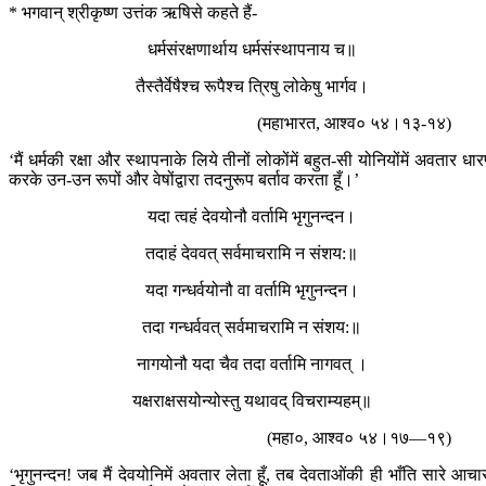
* भगवान‍् श्रीकृष्ण उत्तंक ऋषिसे कहते हैं-
धर्मसंरक्षणार्थाय धर्मसंस्थापनाय च॥
तैस्तैर्वेषैश्च रूपैश्च त्रिषु लोकेषु भार्गव।
(महाभारत, आश्व० ५४।१३-१४)
‘मैं धर्मकी रक्षा और स्थापनाके लिये तीनों लोकोंमें बहुत-सी योनियोंमें अवतार धा
करके उन-उन रूपों और वेषोंद्वारा तदनुरूप बर्ताव करता हूँ।’
यदा त्वहं देवयोनौ वर्तामि भृगुनन्दन।
तदाहं देववत् सर्वमाचरामि न संशय:॥
यदा गन्धर्वयोनौ वा वर्तामि भृगुनन्दन।
तदा गन्धर्ववत् सर्वमाचरामि न संशय:॥
नागयोनौ यदा चैव तदा वर्तामि नागवत् ।
यक्षराक्षसयोन्योस्तु यथावद् विचराम्यहम्॥
(महा०, आश्व० ५४।१७—१९)
‘भृगुनन्दन! जब मैं देवयोनिमें अवतार लेता हूँ, तब देवताओंकी ही भाँति सारे आचा