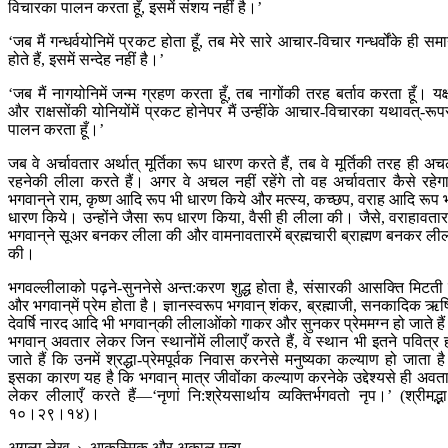
विचारका पालन करता हूँ, इसमें संशय नहीं है।’
‘जब मैं गन्धर्वयोनिमें प्रकट होता हूँ, तब मेरे सारे आचार-विचार गन्धर्वोंके ही सम
होते हैं, इसमें सन्देह नहीं है।’
‘जब मैं नागयोनिमें जन्म ग्रहण करता हूँ, तब नागोंकी तरह बर्ताव करता हूँ। यक्ष
और राक्षसोंकी योनियोंमें प्रकट होनेपर मैं उन्हींके आचार-विचारका यथावत्-रूप
पालन करता हूँ।’
जब वे अर्चावतार अर्थात् मूर्तिका रूप धारण करते हैं, तब वे मूर्तिकी तरह ही अ
रहनेकी लीला करते हैं। अगर वे अचल नहीं रहेंगे तो वह अर्चावतार कैसे रहेग
भगवान‍्ने राम, कृष्ण आदि रूप भी धारण किये और मत्स्य, कच्छप, वराह आदि रूप 
धारण किये। उन्होंने जैसा रूप धारण किया, वैसी ही लीला की। जैसे, वराहावतारम
भगवान‍्ने सूअर बनकर लीला की और वामनावतारमें ब्रह्मचारी ब्राह्मण बनकर ली
की।
भगवल्लीलाको पढ़ने-सुननेसे अन्त:करण शुद्ध होता है, संसारकी आसक्ति मिटती 
और भगवान‍्में प्रेम होता है। ज्ञानस्वरूप भगवान‍् शंकर, ब्रह्माजी, सनकादिक ऋष
देवर्षि नारद आदि भी भगवान‍्की लीलाओंको गाकर और सुनकर प्रेममग्न हो जाते है
भगवान‍् अवतार लेकर जिन स्थानोंमें लीलाएँ करते हैं, वे स्थान भी इतने पवित्र 
जाते हैं कि उनमें श्रद्धा-प्रेमपूर्वक निवास करनेसे मनुष्यका कल्याण हो जाता ह
इसका कारण यह है कि भगवान‍् मात्र जीवोंका कल्याण करनेके उद्देश्यसे ही अवत
लेकर लीलाएँ करते हैं—‘नृणां नि:श्रेयसार्थाय व्यक्तिर्भगवतो नृप।’ (श्रीमद्भ
१०।२९।१४)।
अगला लेख
›
आकस्मिक और अकाल मृत्यु