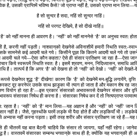
भाविक है, उसकी प्राप्तिमें भविष्य कैसे? जो प्राप्त नहीं है, उसको प्राप्त मान लिया—यह
है सो सुन्दर है सदा, नहिं सो सुन्दर नाहिं।
नहिं सो परगट देखिये, है सो दीखे नाहिं॥
 ‘है’ को नहीं मानना ही आवरण है। ‘नहीं’ को नहीं माननेसे ‘है’ का अनुभव स्वत: होत
होती है, करनी नहीं पड़ती। नाशवान‍्को देखनेसे अविनाशीमें हमारी स्थिति स्वत:-स्
र उसके सामनेसे कई आदमी चले गये। किसीने पूछा कि कितने आदमी चले गये तो 
मी चले गये—ऐसा कौन कहता? ऐसे ही संसार प्रतिक्षण जा रहा है—ऐसा जाननेवाला क
 किये स्वरूपमें स्थिति स्वत: है। इसमें श्रवण, मनन, निदिध्यासन, समाधि आदिकी क्
ाधि है। तात्पर्य है कि अगर ‘है’ को देखना हो तो ‘नहीं’ को देखो। ‘नहीं’ को देखते-दे
रूपसे देखनेपर शुद्ध ‘है’ दीखेगा! कारण कि ‘है’ को देखनेमें मन-बुद्धि लगायेंगे, वृत्ति
ा-करकट दूर करनेपर उसके साथ झाड़ूका भी त्याग हो जाता है और मकान शेष रह जाता है
िक्षण वियोग हो रहा है’—इस प्रकार संसारको अभावरूपसे देखनेपर संसार और वृत्ति
ें अभावरूप संसारका निषेध ही करना है। संसारका निषेध कर दें तो नित्यप्राप्त परम
ो स्वत: रहता है। ‘नहीं’ को ‘है’ मान लिया—यह अज्ञान है और ‘नहीं’ को ‘नहीं’ जा
 नहीं है। जैसे, गृहस्थोंके घरमें लड़के भी पैदा होते हैं और लड़कियाँ भी। लड़केक
लिये अभ्यास नहीं करना पड़ता। इसी तरह शरीर और संसार प्रतिक्षण जा रहे हैं—यह ज
से ही भीतरमें यह बात बैठनी चाहिये कि संसार तो जायगा, यहाँ नहीं रहेगा। जानेव
्ध है। वास्तवमें संसारका सम्बन्ध भगवान‍्के साथ ही है; क्योंकि यह भगवान‍्की