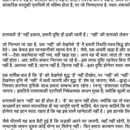
सांसारिक वस्तुकी प्राप्तिमें तो भविष्य होता है, पर जो नित्यप्राप्त है, स्वत:-स्वा
वास्तवमें ‘है’ नहीं ढकता, हमारी दृष्टि ही ढकी जाती है। ‘नहीं’ की सत्ताको लेकर
जो निरन्तर जा रहा है, उस ‘नहीं’ को देखनेसे ‘है’ में हमारी स्थिति स्वत:सिद्ध 
देते। अब केवल इस जानकारीको महत्त्व देना है। जैसे, एक आदमी खड़ा है औ
गये’—ऐसा कहनेवाला नहीं गया, वहीं खड़ा रहा। अगर वह भी चला जाता तो ‘दस आद
नहीं होता। अत: शरीर-संसार निरन्तर जा रहे हैं—इस तरफ दृष्टि रहनेपर बिना विचार
नहीं है, अवस्था नहीं है, घटना नहीं है, क्रिया नहीं है—इधर दृष्टि होनेपर स्वत: सम
एक मार्मिक बात है कि ‘है’ को देखनेसे शुद्ध ‘है’ नहीं दीखेगा, पर ‘नहीं’ को ‘नहीं’-
देखनेपर वृत्ति भी ‘नहीं’ में चली जायगी और शुद्ध ‘है’ शेष रह जायगा; जैसे—कूड़
निश्चय करनेपर वृत्तिके साथ हमारा सम्बन्ध बना रहेगा। परन्तु ‘संसारका प्रत
जायगा। इसलिये परमात्माकी प्राप्तिमें निषेधात्मक साधन मुख्य है; क्योंकि मूलम
वास्तवमें ज्ञान ‘नहीं’ का ही होता है। ‘है’ का ज्ञान नहीं होता; क्योंकि वह त
साधकमें हर समय स्वाभाविक ही यह जागृति रहनी चाहिये, चेत रहना चाहिये कि संसार
होनेपर यह ज्ञान स्वत: रहता है कि यह इस घरमें रहनेवाली नहीं है। इस ज्ञानके 
जैसे भीतरमें यह बात बैठी हुई है कि लड़की अपने घर जायगी, यहाँ नहीं रहेगी, ऐ
भगवान‍्के समान दूसरा कोई योग्य वर मिलेगा नहीं। फिर हमारा कल्याण स्वत: सिद