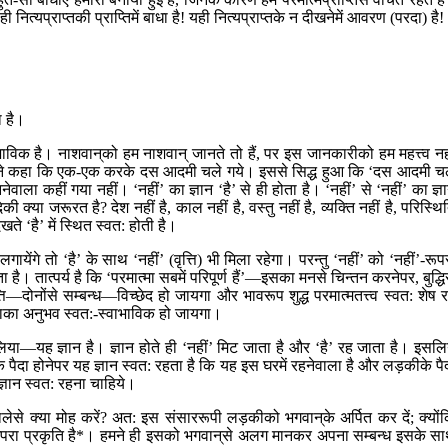
ी नित्यप्राप्तकी प्राप्तिमें बाधा है! यही नित्यप्राप्तके न दीखनेमें आवरण (परदा) है!
ा है।
वाभाविक है। नाशवान‍्को हम नाशवान‍् जानते तो हैं, पर इस जानकारीको हम महत्त्व नह
उसने कहा कि एक-एक करके दस आदमी चले गये। इससे सिद्ध हुआ कि ‘दस आदमी च
हीं गया नहीं। ‘नहीं’ का ज्ञान ‘है’ से ही होता है। ‘नहीं’ से ‘नहीं’ का ज्ञ
या जरूरत है? देश नहीं है, काल नहीं है, वस्तु नहीं है, व्यक्ति नहीं है, परिस्थि
खते ‘है’ में स्थित स्वत: होती है।
 लगायेंगे तो ‘है’ के साथ ‘नहीं’ (वृत्ति) भी मिला रहेगा। परन्तु ‘नहीं’ को ‘नहीं’-रूप
। तात्पर्य है कि ‘परमात्मा सबमें परिपूर्ण हैं’—इसका मनसे चिन्तन करनेपर, बुद्धि
—दोनोंसे सम्बन्ध—विच्छेद हो जायगा और भावरूप शुद्ध परमात्मतत्त्व स्वत: शेष 
ात्माका अनुभव स्वत:-स्वाभाविक हो जायगा।
न लिया—यह ज्ञान है। ज्ञान होते ही ‘नहीं’ मिट जाता है और ‘है’ रह जाता है। इसलि
े पैदा होनेपर यह ज्ञान स्वत: रहता है कि यह इस घरमें रहनेवाला है और लड़कीके पै
्ञान स्वत: रहना चाहिये।
ालेसे क्या मोह करें? अत: इस संसाररूपी लड़कीको भगवान‍्के अर्पित कर दें; क्यों
 ही अपरा प्रकृति है*। हमने ही इसको भगवान‍्से अलग मानकर अपना सम्बन्ध इसके स