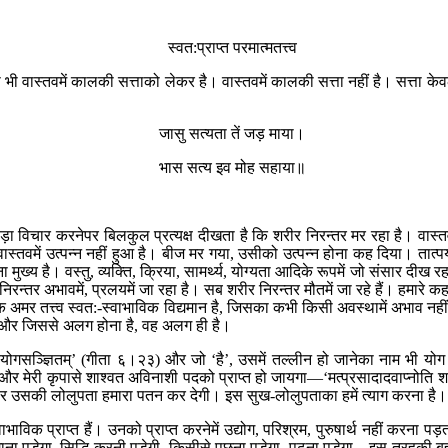
स्वत:प्राप्त परमात्मतत्त्व
न कहना भी वास्तवमें कालकी सत्ताको लेकर है। वास्तवमें कालकी सत्ता नहीं है। सत्ता
जासु सत्यता तें जड़ माया।
भास सत्य इव मोह सहाया॥
ड़ा विचार करनेपर बिलकुल प्रत्यक्ष दीखता है कि शरीर निरन्तर मर रहा है। वास्तवम
 वास्तवमें उत्पन्न नहीं हुआ है। बीज मर गया, उसीको उत्पन्न होना कह दिया। तात्प
ुख्य है। वस्तु, व्यक्ति, क्रिया, सामर्थ्य, योग्यता आदिके रूपमें जो संसार दीख र
 निरन्तर अभावमें, प्रलयमें जा रहा है। सब शरीर निरन्तर मौतमें जा रहे हैं। हमारे 
 अमर तत्त्व स्वत:-स्वाभाविक विद्यमान है, जिसका कभी किसी अवस्थामें अभाव नहीं
 है और जिससे अलग होना है, वह अलग ही है।
 योगसञ्ज्ञितम्’ (गीता ६।२३) और जो ‘है’, उसमें तल्लीन हो जानेका नाम भी योग ह
५८) और मेरी कृपासे शाश्वत अविनाशी पदको प्राप्त हो जायगा—‘मत्प्रसादादवाप्नोत
र उसकी लोलुपता हमारा पतन कर देगी। इस सुख-लोलुपताका हमें त्याग करना है। फिर
ैं, स्वाभाविक प्राप्त हैं। उनको प्राप्त करनेमें उद्योग, परिश्रम, पुरुषार्थ नहीं करना
 पडे़गा, सिद्धि करनी पडे़गी, किसीसे पूछना पडे़गा, पढ़ना पडे़गा—इस तरहकी बहुत