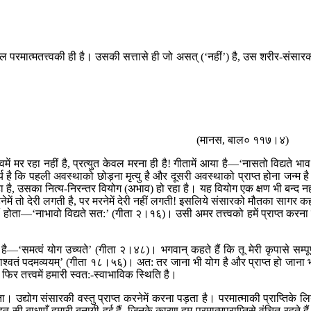
 केवल परमात्मतत्त्वकी ही है। उसकी सत्तासे ही जो असत् (‘नहीं’) है, उस शरीर-संसार
(मानस, बाल० ११७।४)
ें मर रहा नहीं है, प्रत्युत केवल मरना ही है! गीतामें आया है—‘नासतो विद्यते भाव
र्य है कि पहली अवस्थाको छोड़ना मृत्यु है और दूसरी अवस्थाको प्राप्त होना जन्म ह
हा है, उसका नित्य-निरन्तर वियोग (अभाव) हो रहा है। यह वियोग एक क्षण भी बन्द नह
कहनेमें तो देरी लगती है, पर मरनेमें देरी नहीं लगती! इसलिये संसारको मौतका सागर क
 होता—‘नाभावो विद्यते सत:’ (गीता २।१६)। उसी अमर तत्त्वको हमें प्राप्त करना 
ै—‘समत्वं योग उच्यते’ (गीता २।४८)। भगवान‍् कहते हैं कि तू मेरी कृपासे सम्पूर
ि शाश्वतं पदमव्ययम्’ (गीता १८।५६)। अत: तर जाना भी योग है और प्राप्त हो जाना 
 तत्त्वमें हमारी स्वत:-स्वाभाविक स्थिति है।
 पड़ता। उद्योग संसारकी वस्तु प्राप्त करनेमें करना पड़ता है। परमात्माकी प्राप्तिके लि
-सी बाधाएँ हमारी बनायी हुई हैं, जिनके कारण हम परमात्मप्राप्तिसे वंचित रहते है