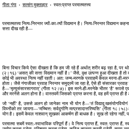
गीता गंगा
›
सत्संग मुक्ताहार
›
स्वत:प्राप्त परमात्मतत्त्व
परमात्मतत्त्व नित्य-निरन्तर ज्यों-का-त्यों विद्यमान है। नित्य-निरन्तर विद्यमा
सत्ता दीख रही है—
बिना विचार किये ऐसा दीखता है कि हम जी रहे हैं अर्थात् शरीर बढ़ रहा है, पर थो
(२।१६) ‘असत् की सत्ता विद्यमान नहीं है।’ जैसे, वृक्ष उत्पन्न हुआ दीखता है तो
कोई भी अवस्था नित्य नहीं रहती। अत: जन्म-मरणके प्रवाहमें केवल मरना-ही-मरना म
होता। जैसे गंगाजीका प्रवाह निरन्तर समुद्रमें जा रहा है, ऐसे ही संसारका प्रवाह
है—‘मृत्युसंसारसागरात्’ (गीता १२।७)। इस मरने-ही-मरनेके भीतर ‘है’ रूपसे एक
और मरनेसे अलग होना है। वास्तवमें जिसको प्राप्त करना है, वह हमें प्राप्त ही
जो ‘नहीं’ है, उससे अलग हो जानेका नाम भी योग है—‘तं विद्याद्दु:खसंयोगवियोगं
विघ्नोंको तर जायगा—‘मच्चित्त: सर्वदुर्गाणि मत्प्रसादात्तरिष्यसि’ (गीता १८।
योग है। इसमें केवल नाशवान‍् सुखका आकर्षण ही बाधक है। सुख तो रहेगा नहीं, प
परमात्मा सबमें स्वत:-स्वाभाविक परिपूर्ण हैं। वे नित्य प्राप्त हैं, स्वत: प्राप्त ह
उद्योग करना पडे़गा, परिश्रम करना पडे़गा, कठिन तपस्या करनी पडे़गी, समय लगाना