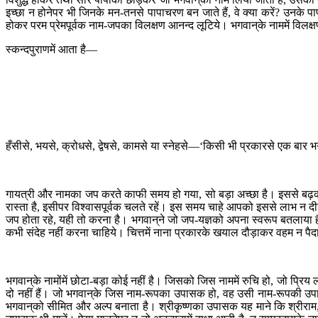
इच्छा न होनेपर भी जिनके मन-तनसे पापाचरण बन जाते हैं, वे क्या करें? उनके
होकर परम प्रेमपूर्वक नाम-जपका विलक्षण आनन्द लूटिये। भगवान‍्के नाममें विलक्
स्कन्दपुराणमें आता है—
हँसीसे, भयसे, क्रोधसे, द्वेषसे, कामसे या स्नेहसे—‘किसी भी प्रकारसे एक बार 
गायत्री और नामका जप करते काफी समय हो गया, सो बड़ा अच्छा है। इससे बढ़कर
रास्ता है, इसीपर विश्वासपूर्वक चलते रहें। इस समय चाहे आपको इससे लाभ न द
जप होता रहे, यही तो करना है। भगवान‍्ने जो जप-यज्ञको अपना स्वरूप बतलाया है
कभी संदेह नहीं करना चाहिये। चित्तमें नाना प्रकारके खयाल दौड़ाकर वहम न पैदा 
भगवान‍्के नामोंमें छोटा-बड़ा कोई नहीं है। जिसको जिस नाममें रुचि हो, जो प्रि
दो नहीं हैं। जो भगवान‍्के जिस नाम-रूपका उपासक हो, वह उसी नाम-रूपकी उपासना
भगवान‍्को सीमित और अल्प बनाता है। श्रीकृष्णका उपासक यह माने कि श्रीराम, श्री