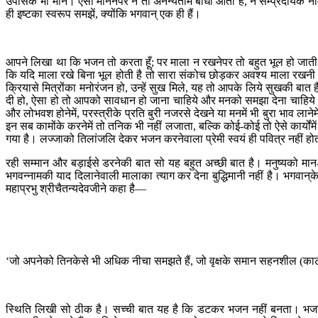
उपासक भी मानें। ऐसा माननेपर न तो अनन्यतामें बाधा आती है, न सम्प्रदायके ना
ही इष्टका स्वरूप समझें, क्योंकि भगवान् एक ही हैं।
आपने लिखा था कि भजन तो करता हूँ; पर माला न रखनेपर तो बहुत भूल हो जाती 
कि यदि माला रखे बिना भूल होती है तो सारा संकोच छोड़कर अवश्य माला रखनी
क्रियासे मित्रोंका मनोरंजन हो, उन्हें सुख मिले, यह तो आपके लिये सुखकी ब
दी हो, ऐसा हो तो आपको सावधान हो जाना चाहिये और मनको समझा देना चाहिये कि इ
और लोभवश होनेमें, परस्त्रीके प्रति बुरी नजरसे देखने या मनमें भी बुरा भाव लान
इन सब कामोंके करनेमें तो तनिक भी नहीं लजाता, बल्कि कोई-कोई तो ऐसे कार्योंमें
गया है। लज्जाको तिलांजलि देकर भजन करनेवाला प्रेमी स्वयं ही पवित्र नहीं ह
रही सम्मान और बड़ाईसे डरनेकी बात सो यह बहुत अच्छी बात है। मनुष्यको मान-ब
भगवन्नामकी याद दिलानेवाली मालाका त्याग कर देना बुद्धिमानी नहीं है। भगवा
महाप्रभु श्रीचैतन्यदेवजीने कहा है—
‘जो अपनेको तिनकेसे भी अधिक नीचा समझते हैं, जो वृक्षके समान सहनशील (काटने-तो
स्थिति लिखी सो ठीक है। सच्ची बात यह है कि डटकर भजन नहीं बनता। भजन ब