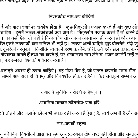
मपर राग-द्वेष बढ़ता है और न भगवान‍्के नामपर भगवान‍्की अवज्ञा ही होती है। अत
निःसंकोच नाम-जप कीजिये
है और माला रखनेपर संकोच होता है। कुछ मित्रलोग मजाक करते हैं और कुछ लोग भ
 चाहिये। इसमें लज्जा-संकोचकी क्या बात है। मित्रलोग मजाक करते हैं तो करन
ात है। पर कहीं ऐसा तो नहीं है कि संकोच तो आपका अपना मन ही करता हो और अपना
समें लज्जाकी बात तनिक भी नहीं है। लज्जा आनी चाहिये झूठ बोलनेमें, गंदी जुबान
ेमें, दूसरेकी वस्तुको—किसीके स्वत्वको हरण करनेमें, चोरी, ठगी और छल-कपट करनेमे
 गौरवतक मानते हैं तथा गर्व करते हैं, पर भगवान‍्का नाम लेने या भजन करनेमें उन्हे
ोता, वह समस्त विश्वको पवित्र करता है।
ड़ाईसे अवश्य ही डरना चाहिये। यह मीठा विष है, जो प्राप्त करनेके समय मीठा लग
न‍्के सामने आप सदा ही विनम्र और विनयशील होकर रहिये। फिर जगत‍्का सम्मान आप
तृणादपि सुनीचेन तरोरपि सहिष्णुना।
अमानिना मानदेन कीर्तनीय: सदा हरि:॥
ड़ने और जलानेवालेका भी उपकार ही करता है ऐसा) हैं, स्वयं अमानी हैं और सबको मान
नाम-जपकी महत्ता
ने बिना विषयोंकी आसक्ति-रूप अन्त:करणका दोष नष्ट नहीं होता और जबतक विष