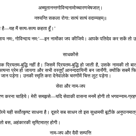
अच्युतानन्तगोविन्दनामोच्चारणभेषजात्।
नश्यन्ति सकला रोगा: सत्यं सत्यं वदाम्यहम्॥
 है—यह मैं सत्य-सत्य कहता हूँ।’
ाय नम:, गोविन्दाय नम:’—इन नामोंका जप कीजिये। आपके पतिदेव कर सकें तो उ
साधकोंसे
क प्रियतम-बुद्धि नहीं है। जिसमें प्रियतम-बुद्धि हो जाती है, उसके नामकी तो ब
े अत्यन्त प्रेम हो जायगा और सभी वस्तुएँ आनन्ददायिनी बन जायँगी, क्योंकि सबमें 
न पड़ेगा। उनकी स्मृति करा देनेवालेके चरणोंमें चित्त लुट पड़ेगा।
सेवा और नाम-जप
रना चाहिये। मेरी समझसे—यदि सेवाकी वासना मनमें होगी तो भगवन्नाम-ग्रहणके द
ये यही सर्वोत्कृष्ट साधना है। दूसरे सब साधन तो इस सुधामयी बूटीके अनुपानमात्र
ा तो बस, अहंकारकी सृष्टिमात्र होगी।
नाम-जप और दैवी सम्पत्ति