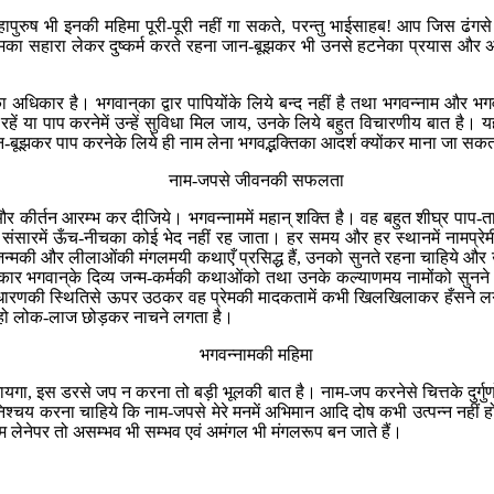
ुरुष भी इनकी महिमा पूरी-पूरी नहीं गा सकते, परन्तु भाईसाहब! आप जिस ढंगसे भक्
मका सहारा लेकर दुष्कर्म करते रहना जान-बूझकर भी उनसे हटनेका प्रयास और अभि
ार है। भगवान‍्का द्वार पापियोंके लिये बन्द नहीं है तथा भगवन्नाम और भगवद्भक्ति
े रहें या पाप करनेमें उन्हें सुविधा मिल जाय, उनके लिये बहुत विचारणीय बात है।
न-बूझकर पाप करनेके लिये ही नाम लेना भगवद्भक्तिका आदर्श क्योंकर माना जा सकत
नाम-जपसे जीवनकी सफलता
ीर्तन आरम्भ कर दीजिये। भगवन्नाममें महान् शक्ति है। वह बहुत शीघ्र पाप-ता
फिर संसारमें ऊँच-नीचका कोई भेद नहीं रह जाता। हर समय और हर स्थानमें नामप्रेम
न‍्के जन्मकी और लीलाओंकी मंगलमयी कथाएँ प्रसिद्ध हैं, उनको सुनते रहना चाहिय
 भगवान‍्के दिव्य जन्म-कर्मकी कथाओंको तथा उनके कल्याणमय नामोंको सुनने और 
-साधारणकी स्थितिसे ऊपर उठकर वह प्रेमकी मादकतामें कभी खिलखिलाकर हँसने लग
त हो लोक-लाज छोड़कर नाचने लगता है।
भगवन्नामकी महिमा
यगा, इस डरसे जप न करना तो बड़ी भूलकी बात है। नाम-जप करनेसे चित्तके दुर्गु
चय करना चाहिये कि नाम-जपसे मेरे मनमें अभिमान आदि दोष कभी उत्पन्न नहीं हो 
 नाम लेनेपर तो असम्भव भी सम्भव एवं अमंगल भी मंगलरूप बन जाते हैं।