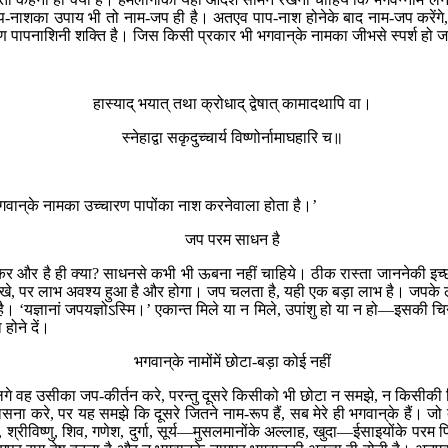
 पाप-नाशका उपाय भी तो नाम-जप ही है। अतएव पाप-नाश होनेके बाद नाम-जप करेंग
षण पापनाशिनी शक्ति है। जिस किसी प्रकार भी भगवान‍्के नामका जीभसे स्पर्श हो जा
हास्याद् भयात् तथा क्रोधाद् द्वेषात् कामादथापि वा।
स्नेहाद्वा सकृदुच्चार्य विष्णोर्नामाघहारि च॥
भगवान‍्के नामका उच्चारण पापोंका नाश करनेवाला होता है।’
जप परम साधन है
 और है ही क्या? साधनसे कभी भी ऊबना नहीं चाहिये। ठीक रास्ता जाननेकी इच्छ
ीखे, पर लाभ अवश्य हुआ है और होगा। जप चलता है, यही एक बड़ा लाभ है। जपके ल
। ‘यज्ञानां जपयज्ञोऽस्मि।’ एकान्त मिले या न मिले, उपांशु हो या न हो—इसकी च
होने दें।
भगवान‍्के नामोंमें छोटा-बड़ा कोई नहीं
य लगे वह उसीका जप-कीर्तन करे, परन्तु दूसरे किसीको भी छोटा न समझे, न किसीकी नि
 करे, पर यह समझे कि दूसरे जितने नाम-रूप हैं, सब मेरे ही भगवान‍्के हैं। जो 
विष्णु, शिव, गणेश, दुर्गा, सूर्य—मुसलमानोंके अल्लाह, खुदा—ईसाइयोंके परम पिता 