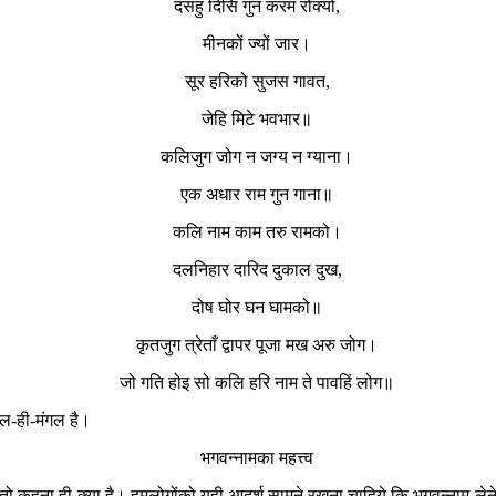
दसहु दिसि गुन करम रोक्यो,
मीनकों ज्यों जार।
सूर हरिको सुजस गावत,
जेहि मिटे भवभार॥
कलिजुग जोग न जग्य न ग्याना।
एक अधार राम गुन गाना॥
कलि नाम काम तरु रामको।
दलनिहार दारिद दुकाल दुख,
दोष घोर घन घामको॥
कृतजुग त्रेताँ द्वापर पूजा मख अरु जोग।
जो गति होइ सो कलि हरि नाम ते पावहिं लोग॥
ल-ही-मंगल है।
भगवन्नामका महत्त्व
 कहना ही क्या है। हमलोगोंको यही आदर्श सामने रखना चाहिये कि भगवन्नाम लेनेपर ह