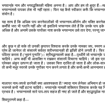
भगवान‍्के नाम और भगवद्भक्तिकी महिमा अनन्त है। आप और हम तो क्षुद्र हैं—महाप
भगवन्नामसे पापका लेश भी नहीं रहता। फिर यह कैसे स्वीकार करूँ कि भगवन्ना
संयोग है।
यह सत्य है कि अधिक पाप करनेवालोंको भी भगवन्नाम-कीर्तन और भक्ति करनेका अधिक
कर्मोंसे जरा भी ग्लानि नहीं और जो इसलिये भगवन्नाम लेते हैं कि उनके पाप ढक
अधिक है और अन्तमें उसके पापोंका नाश करके भगवन्नाम उसे तार देगा; परन्तु जा
और कुछ न हो सके तो उनकी कृपापर विश्वास करके उनके नामका जप, स्मरण और क
प्रेम हो जानेपर तो संसारमें सर्वत्र श्रीभगवान‍्की ही झाँकी होने लगती है। 
पवित्र करता है (‘भुवनं पुनाति’)। श्रीमद्भागवतमें कहा है—पृथ्वीमें जो भगवा
चाहिये। अन्य कहीं भी आसक्ति न रखकर संसारमें विचरना चाहिये। जो इस प्रकार
प्रेमका अंकुर उत्पन्न हो जाता है। उसका चित्त द्रवित हो जाता है और लोक
तो कभी मधुर स्वरसे उनके गुणोंका गान करने लगता है और कभी-कभी आनन्दमत्
मालापर नाम-जपसे डरनेकी क्या आवश्यकता है? ज्यादा नाम लेनेका अभिमान हो जा
भजनसे कभी नहीं हटना चाहिये। भगवान‍्के नामकी शक्तिपर विश्वास करके यह निश्
प्रभाव है। भगवन्नामसे सारे पाप-ताप सहज ही नष्ट हो जाते हैं और श्रद्धापूर्वक
शिवपुराणमें कहा है—