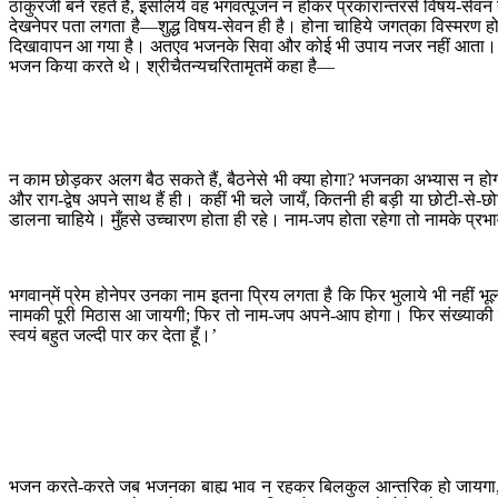
ठाकुरजी बने रहते हैं, इसलिये वह भगवत्पूजन न होकर प्रकारान्तरसे विषय-सेवन 
देखनेपर पता लगता है—शुद्ध विषय-सेवन ही है। होना चाहिये जगत‍्का विस्मरण होक
दिखावापन आ गया है। अतएव भजनके सिवा और कोई भी उपाय नजर नहीं आता। मन लग
भजन किया करते थे। श्रीचैतन्यचरितामृतमें कहा है—
न काम छोड़कर अलग बैठ सकते हैं, बैठनेसे भी क्या होगा? भजनका अभ्यास न होगा तो
और राग-द्वेष अपने साथ हैं ही। कहीं भी चले जायँ, कितनी ही बड़ी या छोटी-से-छ
डालना चाहिये। मुँहसे उच्चारण होता ही रहे। नाम-जप होता रहेगा तो नामके प्रभ
भगवान‍्में प्रेम होनेपर उनका नाम इतना प्रिय लगता है कि फिर भुलाये भी नहीं भ
नामकी पूरी मिठास आ जायगी; फिर तो नाम-जप अपने-आप होगा। फिर संख्याकी जरू
स्वयं बहुत जल्दी पार कर देता हूँ।’
भजन करते-करते जब भजनका बाह्य भाव न रहकर बिलकुल आन्तरिक हो जायगा, भजन