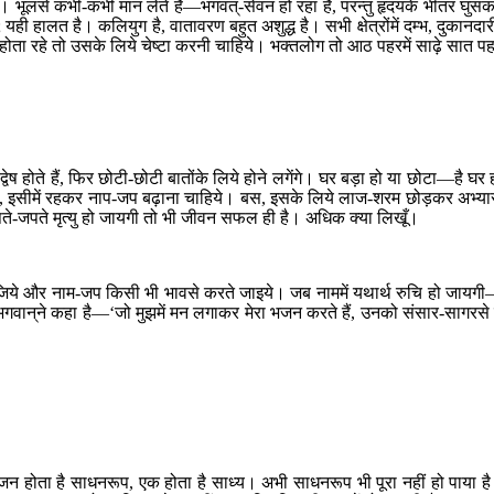
ै। भूलसे कभी-कभी मान लेते हैं—भगवत्-सेवन हो रहा है, परन्तु हृदयके भीतर घुस
 हालत है। कलियुग है, वातावरण बहुत अशुद्ध है। सभी क्षेत्रोंमें दम्भ, दुकानदार
ा रहे तो उसके लिये चेष्टा करनी चाहिये। भक्तलोग तो आठ पहरमें साढ़े सात प
ष होते हैं, फिर छोटी-छोटी बातोंके लिये होने लगेंगे। घर बड़ा हो या छोटा—है घर 
में हैं, इसीमें रहकर नाप-जप बढ़ाना चाहिये। बस, इसके लिये लाज-शरम छोड़कर अभ्य
जपते-जपते मृत्यु हो जायगी तो भी जीवन सफल ही है। अधिक क्या लिखूँ।
्थना कीजिये और नाम-जप किसी भी भावसे करते जाइये। जब नाममें यथार्थ रुचि हो जायग
ान‍्ने कहा है—‘जो मुझमें मन लगाकर मेरा भजन करते हैं, उनको संसार-सागरसे म
होता है साधनरूप, एक होता है साध्य। अभी साधनरूप भी पूरा नहीं हो पाया ह