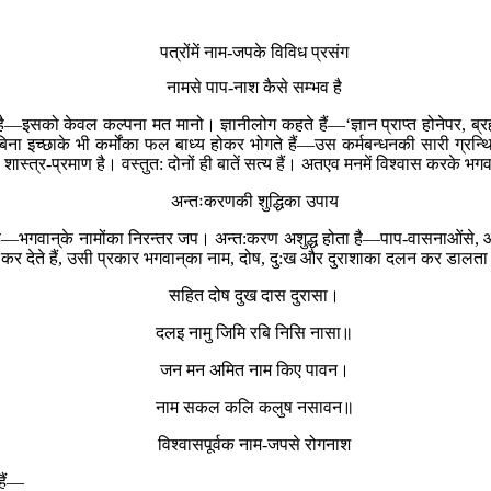
पत्रोंमें नाम-जपके विविध प्रसंग
नामसे पाप-नाश कैसे सम्भव है
—इसको केवल कल्पना मत मानो। ज्ञानीलोग कहते हैं—‘ज्ञान प्राप्त होनेपर, ब्रह्मक
ि बिना इच्छाके भी कर्मोंका फल बाध्य होकर भोगते हैं—उस कर्मबन्धनकी सारी ग्रन्थ
ें भी शास्त्र-प्रमाण है। वस्तुत: दोनों ही बातें सत्य हैं। अतएव मनमें विश्वास कर
अन्तःकरणकी शुद्धिका उपाय
 है—भगवान‍्के नामोंका निरन्तर जप। अन्त:करण अशुद्ध होता है—पाप-वासनाओंसे,
ट कर देते हैं, उसी प्रकार भगवान‍्का नाम, दोष, दु:ख और दुराशाका दलन कर डालत
सहित दोष दुख दास दुरासा।
दलइ नामु जिमि रबि निसि नासा॥
जन मन अमित नाम किए पावन।
नाम सकल कलि कलुष नसावन॥
विश्वासपूर्वक नाम-जपसे रोगनाश
हैं—