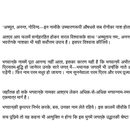
‘अच्युत, अनन्त, गोविन्द—इन नामोंके उच्चारणरूपी औषधसे सब रोगोंका नाश होता
अतएव आप फलमें सन्देहरहित होकर सरल विश्वासके साथ ‘अच्युताय नम:, अनन्त
भवरोगके नाशका भी यही सर्वोत्तम उपाय है। इसपर विश्वास कीजिये।
भगवान‍्के नाममें पूरा आनन्द नहीं आता, इसका कारण यही है कि भगवान‍्में अभीत
प्रियतम-बुद्धि हो जानेपर उनके सारे जगत् में—भयानक जगत‍्में भी उन्हींके नात
पड़ेंगी। फिर नाम परम मधुर हो जायगा। नाम सुननेवाला परम प्रिय और परम पूज्य जा
जहाँतक हो सके भगवान‍्के नामका आश्रय लेकर अधिक-से-अधिक भगवन्नाम-स्मरण क
एकमात्र मार्ग है।
भगवान‍्की कृपापर निर्भर करके, बस, उनका नाम लेते रहिये। इस कालमें जीवोंके लि
सच पूछिये तो यह कहना भी अत्युक्ति न होगा कि इस युगमें जगत‍्के उद्धारकी चेष्ट