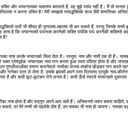
ति और भगवन्नामका माहात्म्य बतलाते हैं, वह मुझे पसंद नहीं है। मैं तो मानता हू
लाषा न करना उचित है? मेरी समझसे भगवद्भक्तिके साथ दैवी सम्पत्तिका अनिवार
से पापी भी शीघ्र ही पुण्यात्मा-महात्मा भी बन सकते हैं, परन्तु जिनके मनमें बु
 यह सत्य है कि भगवन्नाममें पापनाश करनेकी शक्ति पापीके पाप करनेकी शक्तिसे कह
ा है?
पका नाश करके भगवान‍्को मिला देता है। वस्तुत: नाम और नामी एक ही हैं। नाम
ी भक्त प्रेमपूर्वक भगवान‍्का नाम-गान करता हुआ स्वयं पवित्र होता है और जगत‍्
े और उन गुणलीलाओंका स्मरण करानेवाले नामोंका लज्जा-संकोच छोड़कर गान करते रह
गानेका व्रत ले लेता है, उसके हृदयमें अपने परम प्रियतम प्रभुके नाम-कीर्तन
ता है और कभी फूट-फूटकर रोने लगता है। कभी ऊँचे स्वरसे भगवान‍्को पुकारता 
णोंका नाश होता है और सद्‍गुण अपने-आप आते हैं। अभिमानसे जरूर बचना चाहिये, 
सकते, वरं मेरे मनमें जो पहलेके दोष हैं, उन सबका भी नाश हो जायगा। नामका बड