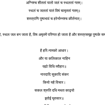
अग्निश्च शीततां यातो जलं च स्थलतां गतम्।
स्थलं च जलतां यातं विषं चामृततां गतम्॥
शस्त्राणि पुष्पभावं च हरेर्नाम्नश्च कीर्तनात्।
ै, स्थल जल बन जाता है, विष अमृतमें परिणत हो जाता है और शस्त्रसमूह पुष्पके स
है हरि-नामको आधार।
और या कलिकाल नाहिन
रह्यो विधि व्यौहार॥
नारदादि सुकादि संकर
कियो यहै विचार।
सकल श्रुति दधि मथत काढ्यो
इतोई घृतसार॥