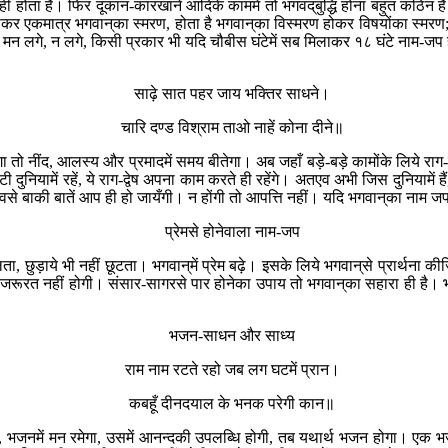
ही होता है। फिर दूकान-कारखाने आदिके काममें तो भगवद‍्बुद्धि होना बहुत कठिन ह
र एकमात्र भगवान‍्का स्मरण, होता है भगवान‍्का विस्मरण होकर विषयोंका स्मरण; यही
े, न लगे, किसी प्रकार भी यदि चौबीस घंटेमें सब मिलाकर १८ घंटे नाम-जप होत
साढ़े सात पहर जाय भक्तिर साधने।
चारि दण्ड विश्राम ताओ नाहें कोना दीने॥
 नींद, आलस्य और प्रमादमें समय बीतेगा। अब जहाँ बड़े-बड़े कामोंके लिये राग-द्वे
ोटी दुनियामें रहें, ये राग-द्वेष अपना काम करते ही रहेंगे। अतएव अभी जिस दुनिया
ावसे बाकी बातें आप ही हो जायँगी। न होंगी तो आपत्ति नहीं। यदि भगवान‍्का नाम 
प्रेमसे होनेवाला नाम-जप
ूलता, छुड़ाये भी नहीं छूटता। भगवान‍्में प्रेम बढ़े। इसके लिये भगवान‍्से प्रार
रत नहीं होगी। संसार-सागरसे पार होनेका उपाय तो भगवान‍्का सहारा ही है। भगव
भजन-साधन और साध्य
राम नाम रटते रहो जब लग घटमें प्रान।
कबहूँ दीनदयाल के भनक परेगी कान॥
में मन रमेगा, उसमें आनन्दकी उपलब्धि होगी, तब यथार्थ भजन होगा। एक भजन 