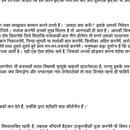
एव हम लोगोंको चाहिये कि हम अपने इष्टका नाम-जप करें और दूसरोंके इष्टको भी अप
क्त समझकर सम्मान करने लगते हैं। ‘अतएव क्या करूँ?’ इसके उत्तरमें निवेदन 
े दीजिये। मजाक करनेमें उनको सुख मिलता है तो आनन्दकी ही बात है। आपकी कि
 दोष छिपानेके लिये मित्रोंके मजाककी बात गौण होनेपर भी मनने उसको प्रधानता 
 निकालनेमें, निन्दा-चुगली या व्यर्थकी बात करनेमें, किसीका अहित करनेमें, क्र
ं तथा दूसरे-दूसरे बुरे काम तन-मन-वचनसे करनेमें। मनुष्यका बड़ा दुर्भाग्य है कि 
ं लज्जा आती है। यही एक ऐसा श्रेष्ठ कर्म है, जिसको लज्जा छोड़कर करना श्रेष्ठ मा
नेपर भी वास्तवमें सतत विषमयी मृत्युके चक्रमें डालनेवाला है, परन्तु इसके भय
का क्या बिगाड़ेगा और भगवान‍्का नाम लेनेवालेको तो सदा विनम्र रहना ही चाहिय
 देते हैं, उन्हींके द्वारा श्रीहरि सदा कीर्तनीय हैं।’
यासक्ति रहती है, तबतक मन्दिरमें बैठकर ठाकुरजीकी पूजा करनेमें भी विषय 