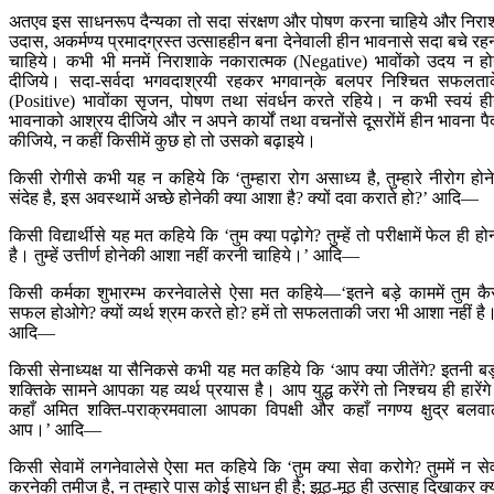
अतएव इस साधनरूप दैन्यका तो सदा संरक्षण और पोषण करना चाहिये और निरा
उदास, अकर्मण्य प्रमादग्रस्त उत्साहहीन बना देनेवाली हीन भावनासे सदा बचे रह
चाहिये। कभी भी मनमें निराशाके नकारात्मक (Negative) भावोंको उदय न हो
दीजिये। सदा-सर्वदा भगवदाश्रयी रहकर भगवान‍्के बलपर निश्चित सफलता
(Positive) भावोंका सृजन, पोषण तथा संवर्धन करते रहिये। न कभी स्वयं ह
भावनाको आश्रय दीजिये और न अपने कार्यों तथा वचनोंसे दूसरोंमें हीन भावना पै
कीजिये, न कहीं किसीमें कुछ हो तो उसको बढ़ाइये।
किसी रोगीसे कभी यह न कहिये कि ‘तुम्हारा रोग असाध्य है, तुम्हारे नीरोग होनेम
संदेह है, इस अवस्थामें अच्छे होनेकी क्या आशा है? क्यों दवा कराते हो?’ आदि—
किसी विद्यार्थीसे यह मत कहिये कि ‘तुम क्या पढ़ोगे? तुम्हें तो परीक्षामें फेल ही हो
है। तुम्हें उत्तीर्ण होनेकी आशा नहीं करनी चाहिये।’ आदि—
किसी कर्मका शुभारम्भ करनेवालेसे ऐसा मत कहिये—‘इतने बड़े काममें तुम कै
सफल होओगे? क्यों व्यर्थ श्रम करते हो? हमें तो सफलताकी जरा भी आशा नहीं है
आदि—
किसी सेनाध्यक्ष या सैनिकसे कभी यह मत कहिये कि ‘आप क्या जीतेंगे? इतनी बड
शक्तिके सामने आपका यह व्यर्थ प्रयास है। आप युद्ध करेंगे तो निश्चय ही हारेंग
कहाँ अमित शक्ति-पराक्रमवाला आपका विपक्षी और कहाँ नगण्य क्षुद्र बलवा
आप।’ आदि—
किसी सेवामें लगनेवालेसे ऐसा मत कहिये कि ‘तुम क्या सेवा करोगे? तुममें न से
करनेकी तमीज है, न तुम्हारे पास कोई साधन ही है; झूठ-मूठ ही उत्साह दिखाकर क्य