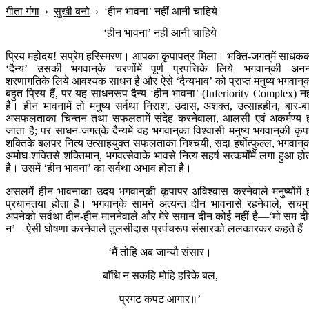
गीता गंगा
›
सुखी बनो
›
‘हीन भावना’ नहीं आनी चाहिये
‘हीन भावना’ नहीं आनी चाहिये
प्रिय महोदय! सप्रेम हरिस्मरण। आपका कृपापत्र मिला। भक्ति-जगत‍्में साधक
‘दैन्य’ उसकी भगवान‍्के चरणोंमें पूर्ण प्रपत्तिके लिये—भगवान‍्की अनन
शरणागतिके लिये आवश्यक साधन है और ऐसे ‘दैन्यभाव’ को प्राप्त मनुष्य भगवान‍्
बहुत प्रिय हैं, पर यह साधनरूप दैन्य ‘हीन भावना’ (Inferiority Complex) नह
है। हीन भावनामें तो मनुष्य सर्वथा निराश, उदास, अशक्त, उत्साहहीन, बार-ब
असफलताका चिन्तन तथा सफलतामें संदेह करनेवाला, आलसी एवं अकर्मण्य 
जाता है; पर साधन-जगत‍्के दैन्यमें वह भगवान‍्का विश्वासी मनुष्य भगवान‍्की कृप
शक्तिके बलपर नित्य उत्साहयुक्त सफलताका निश्चयी, सदा हर्षोत्फुल्ल, भगवान‍्
अमोघ-शक्तिसे शक्तिमान्, भगवत्सेवाके भावसे नित्य सहर्ष सत्कर्मोंमें लगा हुआ हो
है। उसमें ‘हीन भावना’ का सर्वथा अभाव होता है।
असलमें हीन भावनाका उदय भगवान‍्की कृपापर अविश्वास करनेवाले मनुष्योंमें 
प्रधानतया होता है। भगवान‍्के सामने अत्यन्त दीन भावनासे रहनेवाले, सचम
अपनेको सर्वथा दीन-हीन माननेवाले और मेरे समान दीन कोई नहीं है—‘मो सम द
न’—ऐसी घोषणा करनेवाले तुलसीदास प्रपंचरूप संसारको ललकारकर कहते है
‘मैं तोहि अब जान्यौ संसार।
बाँधि न सकहि मोहि हरिके बल,
प्रगट कपट आगार॥’