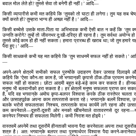
बवाल मोल लेते हो? तुमसे सेवा तो बनेगी ही नहीं।’ आदि—
किसी व्यापारीसे कभी मत कहिये कि ‘तुमको तो घाटा ही लगेगा। तुम यह सब चेष्
क्यों करते हो? तुम्हारा भाग्य ही अच्छा नहीं है।’ आदि—
किसी बच्चेसे उसके माता-पिता या अभिभावक कभी ऐसी बात न कहें कि ‘तुम क्
उन्नति करोगे? तुम्हें तो जीवनभर दु:खी-दरिद्र ही रहना है। तुम सर्वथा अयोग्य ह
तुमसे कोई काम हो ही नहीं सकता। हमारा प्रारब्ध ही खराब था; जो तुम हमारे यह
पैदा हुए।’ आदि—
किसी साधकसे कभी यह मत कहिये कि ‘तुम साधनमें सफल नहीं हो सकते।’ आ
—
अपने-अपने क्षेत्रमें सभीको सफल पुरुषोंके उदाहरण देकर उत्साह दिलाइये 
कहिये कि ‘ऐसा कौन-सा काम है, जो भगवान‍्की कृपासे ठीक-ठीक प्रयत्न करने
सफल नहीं हो सकता। छोटा आदमी बहुत बड़े-बड़े काम कर सकता है। हीन
मनुष्य भी बलवानोंको हरा सकता है। हर क्षेत्रमें मनुष्य सफलता प्राप्त कर सक
है, यदि वह भगवान‍्के अमोघ कृपा-बलपर विश्वास करके ठीक रास्तेपर चलता र
और उत्साहपूर्वक अपना काम तत्परतासे करता रहे। भगवान‍्के बलमें विश्वास, 
बलके भरोसे सफलताका निश्चय, तत्परताके साथ कार्यमें लगे रहना और उत्स
कम करनेवाले—दूसरी-दूसरी ओर मनको खींचनेवाले वातावरणसे दूर रहना—य
करनेपर निश्चय ही सफलता मिलेगी। कभी निराश मत होइये।’
वास्तवमें अपनेमें तथा दूसरोंमें हीनताकी भावना पैदा करनेवाला अपना तथा दूसरों
शत्रु है। अत: भगवान‍्के बलपर तथा पुरुषार्थपर विश्वास पैदा करने-करानेवा