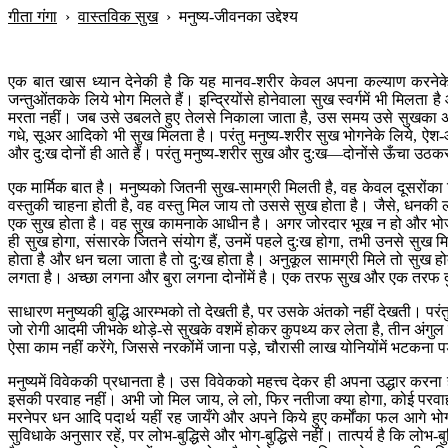
गीता गंगा
›
वास्तविक सुख
›
मनुष्य-जीवनका उद्देश्य
एक बात खास ध्यान देनेकी है कि यह मानव-शरीर केवल अपना कल्याण करनेके ल
जन्तुओंतकके लिये भोग मिलते हैं। इन्द्रियोंसे होनेवाला सुख स्वर्गमें भी मिलता है
मरता नहीं। जब उसे उबलते हुए तेलसे निकाला जाता है, उस समय उसे सुखका अनुभव ह
गधे, सूअर आदिको भी सुख मिलता है। परंतु मनुष्य-शरीर सुख भोगनेके लिये, ऐश-आरा
और दु:ख दोनों ही आते हैं। परंतु मनुष्य-शरीर सुख और दु:ख—दोनोंसे ऊँचा उठ
एक मार्मिक बात है। मनुष्यको जितनी सुख-सामग्री मिलती है, वह केवल दूसरोंका 
वस्तुकी चाहना होती है, वह वस्तु मिल जाय तो उससे सुख होता है। जैसे, धनकी
एक सुख होता है। वह सुख कामनाके आधीन है। अगर जोरदार भूख न हो और भोजन बढ
ही सुख होगा, संसारके जितने संयोग हैं, उनमें पहले दु:ख होगा, तभी उनसे सुख
होता है और धन चला जाता है तो दु:ख होता है। अनुकूल सामग्री मिले तो सुख होत
लगता है। अच्छा लगना और बुरा लगना दोनोंमें है। एक तरफ सुख और एक तरफ दु:ख
साधारण मनुष्यकी बुद्धि आरम्भको तो देखती है, पर उसके अंतको नहीं देखती। परंतु 
जो रोगी आदमी जीभके थोड़े-से सुखके वशमें होकर कुपथ्य कर लेता है, तीन अंगुल 
ऐसा काम नहीं करेंगे, जिससे नरकोंमें जाना पड़े, चौरासी लाख योनियोंमें भटकना प
मनुष्यमें विवेककी प्रधानता है। उस विवेकको महत्त्व देकर ही अपना उद्धार करना
इसकी परवाह नहीं। अभी जो मिल जाय, ले लो, फिर नतीजा क्या होगा, कोई परवाह नहीं
मरनेपर धन आदि पदार्थ यहीं रह जायँगे और अपने किये हुए कर्मोंका फल आगे भोगन
सुविधाके अनुसार रहें, पर लोभ-बुद्धिसे और भोग-बुद्धिसे नहीं। तात्पर्य है कि लोभ-ब