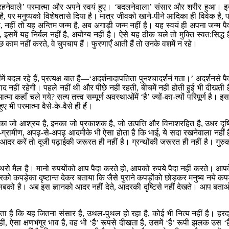
। ‘रहनेवाले’ परमात्मा और अपने स्वयं हुए। ‘बदलनेवाला’ संसार और शरीर हुआ। 
है, पर मनुष्यको विशेषतासे दिया है। मात्र जीवको खाने-पीने आदिका ही विवेक है, 
नहीं तो यह अन्तिम जन्म है, अब अगाड़ी जन्म नहीं है। यह स्वयं ही अपना जन्म पै
इसमें यह निर्बल नहीं है, अयोग्य नहीं है। ऐसे यह ठीक चले तो मुक्ति स्वत:सिद्ध ह
ाम नहीं करते, वे चुपचाप हैं। फुरणाएँ आती हैं तो उनके वशमें न रहे।
ें बदल रहे हैं, प्रत्यक्ष बात है—‘अदर्शनादापतिता पुनश्चादर्शनं गता।’ अदर्शनसे पै
बाद नहीं रहेगी। पहले नहीं थी और पीछे नहीं रहती, बीचमें नहीं होती हुई भी दीखती ह
 कहाँ चले गये? सत्य तत्त्व सम्पूर्ण अवस्थाओंमें ‘है’ ज्यों-का-त्यों परिपूर्ण है। इसम
ए भी परमात्मा वैसे-के-वैसे ही हैं।
इनका जो आश्रय है, इनका जो प्रकाशक है, जो उत्पत्ति और विनाशरहित है, उधर दृष्
ग्रामीण, अपढ़-से-अपढ़ आदमीके भी ऐसा होता है कि भाई, ये सदा रखनेवाला नहीं ह
दर करें तो दूजी पढ़ाईकी जरूरत ही नहीं है। ग्रन्थोंकी जरूरत ही नहीं है। गुरु
हाथरो मैल है। मानो रुपयोंको आप पैदा करते हो, आपको रुपये पैदा नहीं करते। आप
 कपड़ेका दृष्टान्त देकर बताया कि जैसे पुराने कपड़ोंको छोड़कर मनुष्य नये कपड
 सबको है। अब इस ज्ञानको आदर नहीं देते, आदरकी दृष्टिसे नहीं देखते। आप बता
ता है कि यह जितना संसार है, उथल-पुथल हो रहा है, कोई भी नित्य नहीं है। हर
ीं, ऐसा क्षणभंगुर भाव है, वह भी ‘है’ रूपसे दीखता है, उसमें ‘है’ रूपी झलक उस ‘ह