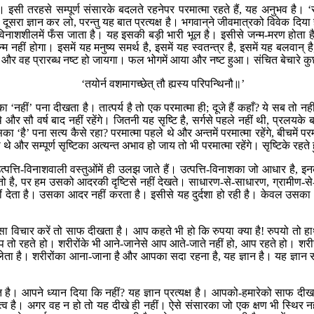
। इसी तरहसे सम्पूर्ण संसारके बदलते रहनेपर परमात्मा रहते हैं, यह अनुभव है
रा ज्ञान कर लो, परन्तु यह बात प्रत्यक्ष है। भगवान‍्ने जीवमात्रको विवेक दिया 
विनाशशीलमें फँस जाता है। यह इसकी बड़ी भारी भूल है। इसीसे जन्म-मरण होता है, 
हीं होगा। इसमें यह मनुष्य समर्थ है, इसमें यह स्वतन्त्र है, इसमें यह बलवान् है, 
 और वह प्रारब्ध नष्ट हो जायगा। फल भोगमें आया और नष्ट हुआ। संचित बेचारे कुछ क
‘तयोर्न वशमागच्छेत् तौ ह्यस्य परिपन्थिनौ॥’
हीं’ पना दीखता है। तात्पर्य है तो एक परमात्मा ही; दूजे हैं कहाँ? ये सब तो नहींम
 और सौ वर्ष बाद नहीं रहेंगे। जितनी यह सृष्टि है, सर्गसे पहले नहीं थी, प्रलयके 
‘है’ पना सत्य कैसे रहा? परमात्मा पहले थे और अन्तमें परमात्मा रहेंगे, बीचमें परमात्मा
े और सम्पूर्ण सृष्टिका अत्यन्त अभाव हो जाय तो भी परमात्मा रहेंगे। सृष्टिके रहते हु
उत्पत्ति-विनाशवाली वस्तुओंमें ही उलझ जाते हैं। उत्पत्ति-विनाशका जो आधार है, 
तो है, पर हम उसको आदरकी दृष्टिसे नहीं देखते। साधारण-से-साधारण, ग्रामीण-से-
नहीं देता है। उसका आदर नहीं करता है। इसीसे यह दुर्दशा हो रही है। केवल उसका आ
़ा-सा विचार करें तो साफ दीखता है। आप कहते भी हो कि रुपया क्या है! रुपयो तो 
प तो रहते हो। शरीरोंके भी आने-जानेसे आप आते-जाते नहीं हो, आप रहते हो। शरीरको
लेता है। शरीरोंका आना-जाना है और आपका सदा रहना है, यह ज्ञान है। यह ज्ञान
है। आपने ध्यान दिया कि नहीं? यह ज्ञान प्रत्यक्ष है। आपको-हमारेको साफ दीख
तत्त्व है। अगर वह न हो तो यह दीखे ही नहीं। ऐसे संसारका जो एक क्षण भी स्थिर नह