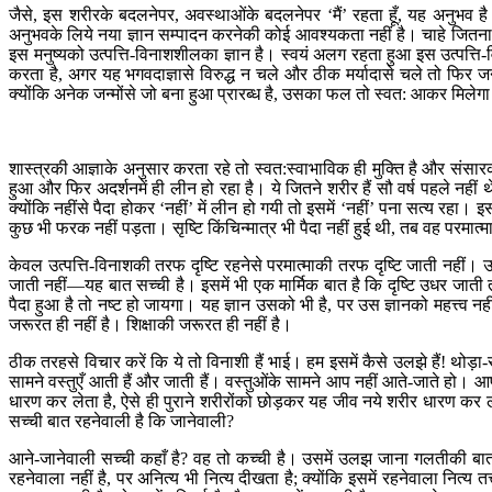
जैसे, इस शरीरके बदलनेपर, अवस्थाओंके बदलनेपर ‘मैं’ रहता हूँ, यह अनुभव है
अनुभवके लिये नया ज्ञान सम्पादन करनेकी कोई आवश्यकता नहीं है। चाहे जितना दूस
इस मनुष्यको उत्पत्ति-विनाशशीलका ज्ञान है। स्वयं अलग रहता हुआ इस उत्पत्ति-
करता है, अगर यह भगवदाज्ञासे विरुद्ध न चले और ठीक मर्यादासे चले तो फिर जन्म न
क्योंकि अनेक जन्मोंसे जो बना हुआ प्रारब्ध है, उसका फल तो स्वत: आकर मिलेगा
शास्त्रकी आज्ञाके अनुसार करता रहे तो स्वत:स्वाभाविक ही मुक्ति है और संसारका ‘न
हुआ और फिर अदर्शनमें ही लीन हो रहा है। ये जितने शरीर हैं सौ वर्ष पहले नहीं थे
क्योंकि नहींसे पैदा होकर ‘नहीं’ में लीन हो गयी तो इसमें ‘नहीं’ पना सत्य रहा। इसका 
कुछ भी फरक नहीं पड़ता। सृष्टि किंचिन्मात्र भी पैदा नहीं हुई थी, तब वह परमात्मा थ
केवल उत्पत्ति-विनाशकी तरफ दृष्टि रहनेसे परमात्माकी तरफ दृष्टि जाती नहीं। 
जाती नहीं—यह बात सच्ची है। इसमें भी एक मार्मिक बात है कि दृष्टि उधर जाती 
पैदा हुआ है तो नष्ट हो जायगा। यह ज्ञान उसको भी है, पर उस ज्ञानको महत्त्व 
जरूरत ही नहीं है। शिक्षाकी जरूरत ही नहीं है।
ठीक तरहसे विचार करें कि ये तो विनाशी हैं भाई। हम इसमें कैसे उलझे हैं! थोड
सामने वस्तुएँ आती हैं और जाती हैं। वस्तुओंके सामने आप नहीं आते-जाते हो। आ
धारण कर लेता है, ऐसे ही पुराने शरीरोंको छोड़कर यह जीव नये शरीर धारण कर 
सच्ची बात रहनेवाली है कि जानेवाली?
आने-जानेवाली सच्ची कहाँ है? वह तो कच्ची है। उसमें उलझ जाना गलतीकी बात 
रहनेवाला नहीं है, पर अनित्य भी नित्य दीखता है; क्योंकि इसमें रहनेवाला नित्य 