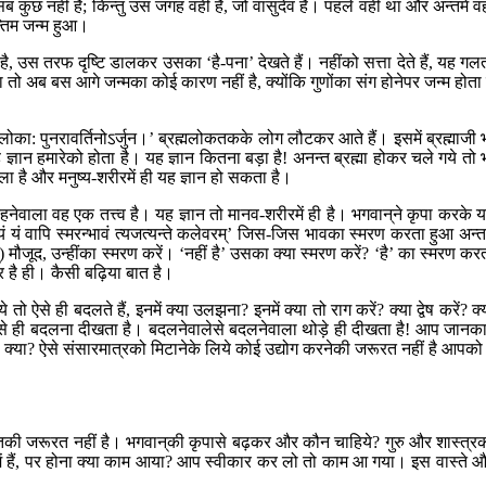
’ सब कुछ नहीं है; किन्तु उस जगह वही है, जो वासुदेव है। पहले वही था और अन्तमें व
न्तिम जन्म हुआ।
ै, उस तरफ दृष्टि डालकर उसका ‘है-पना’ देखते हैं। नहींको सत्ता देते हैं, यह गल
या तो अब बस आगे जन्मका कोई कारण नहीं है, क्योंकि गुणोंका संग होनेपर जन्म होता 
लोका: पुनरावर्तिनोऽर्जुन।’ ब्रह्मलोकतकके लोग लौटकर आते हैं। इसमें ब्रह्माजी 
 ज्ञान हमारेको होता है। यह ज्ञान कितना बड़ा है! अनन्त ब्रह्मा होकर चले गये तो 
 मिला है और मनुष्य-शरीरमें ही यह ज्ञान हो सकता है।
नेवाला वह एक तत्त्व है। यह ज्ञान तो मानव-शरीरमें ही है। भगवान‍्ने कृपा करके 
यं वापि स्मरन्भावं त्यजत्यन्ते कलेवरम्’ जिस-जिस भावका स्मरण करता हुआ अन्तम
्) मौजूद, उन्हींका स्मरण करें। ‘नहीं है’ उसका क्या स्मरण करें? ‘है’ का स्मरण कर
र है ही। कैसी बढ़िया बात है।
ही बदलते हैं, इनमें क्या उलझना? इनमें क्या तो राग करें? क्या द्वेष करें? क्
ेवालेसे ही बदलना दीखता है। बदलनेवालेसे बदलनेवाला थोड़े ही दीखता है! आप जानक
था क्या? ऐसे संसारमात्रको मिटानेके लिये कोई उद्योग करनेकी जरूरत नहीं है आपक
सन्तकी जरूरत नहीं है। भगवान‍्की कृपासे बढ़कर और कौन चाहिये? गुरु और शास्त्र
ण-कणमें हैं, पर होना क्या काम आया? आप स्वीकार कर लो तो काम आ गया। इस वास्ते 