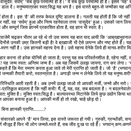
—‘वासुदेव: सर्वम्’ ‘सब कुछ परमात्मा ही है।’ ये सब कुछ परमात्मा ही है। इसमें ‘यह
ृष्टि डाल दें। मनुष्यमात्रका स्वत:सिद्ध यह धन है। इस वास्ते बहुत-से जन्मोंका यह अ
ीं होता है। इस ‘है’ की तरफ केवल दृष्टि डालना है। गलती यह होती है कि जो नहीं ह
स्थिर नहीं, वह ‘सर्वम्’ हुआ और नित्य रहनेवाला तत्त्व ‘वासुदेव’ हुआ। उसको जान लि
 और सम्पूर्ण जिस ज्ञानमें प्रकाशित होता है, वह ज्ञान भी स्वत: है।
रे दरवाजेमें चढ़कर भीतर आ रहे थे तो उस समय यह बात याद आयी कि ‘आब्रह्मभुवनाल्
ोंसे उनकी उम्र कितनी बड़ी है! वे ब्रह्माजी भी ऐसे उत्पन्न और नष्ट होते हैं। यह
जन्म-मरण नहीं है। उस ज्ञानको महत्त्व देना है। उसे महत्त्व देनेके लिये ही मानव-शरीर
 करना तो हरेक योनिमें हो जाता है; परन्तु यह सब परिवर्तनशील है, रहेगा नहीं, रह
ा? यह जन्म स्वत: अन्तिम जन्म है। अब यह जिसमें उलझ जायगा, राग कर लेगा। ‘यं 
ते हैं कि मेरा स्मरण करता हुआ जावे तो मेरी प्राप्ति हो जाती है। जो ‘है’ (भगवान
न्मकी तैयारी करो, स्वतन्त्रता है। अगाड़ी जन्म न लेनेके लिये तो यह मनुष्य-शरी
स्थिति आती रहती है। अब उनमें उलझ जाओ तो आपकी मर्जी, जन्मो और मरो। ये तो ऐसे 
 अनुकूल-प्रतिकूल बदलता है कि नहीं सभी! मैं, तूँ, यह, वह, सब बदलता है। न बदलन
 मुक्ति है। मुक्ति स्वत:सिद्ध है। बाल्यावस्था मिटानेके लिये कुछ उद्योग किया 
्धन आपका बनाया हुआ है। आपकी मर्जी हो तो रखो, चाहे छोड़ दो।
ा ज्ञानकी प्राप्ति.........?
इस संसारको आपने ‘है’ मान लिया, इस वास्ते जरूरत हो गयी। गुरुकी, ग्रन्थोंकी, 
िपूर्ण मौजूद हैं फिर भी लोग जन्मते-मरते हैं, सब जीव दु:ख पा रहे हैं। भगवान् क