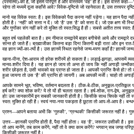
(परमात्मा)-की है, जो इसमें परिपूर्ण है और वास्तवमें ‘वह’ ही है। इस वास्ते कहा
रहेगा तो मध्यमें दूजा कहाँसे आवे? विवेक-दृष्टिसे जो रहनेवाला है, उस तत्त्वपर द
मानो यह विवेक स्वत: है। इस विवेकको पैदा करना नहीं पड़ेगा। यह ज्ञान पैदा नह
होती है। ‘नहीं’ को सत्ता न दें। जो ‘है’ उस ‘है’ को सत्ता दें। जो एक क्षण भी 
और गुणोंका संग नहीं करे तो मुक्ति तो स्वत:सिद्ध है ही। सबसे अतीत तत्त्व स्वत: है
बहुत वर्ष पहलेकी बात है। हम नीमाज रामद्वारेमें बाहर बगीचेसे आये और रामद्वा
सान्त हो जाते हैं। ब्रह्माजीका कितना बड़ा दिन! कितनी बड़ी रात! और इन रात-दिन
वह ज्ञान ज्यों-का-त्यों है। उस ज्ञानमें स्थित रहनेसे जन्म-मरण कहाँ है? ज्ञानमें 
खाना-पीना, ऐश-आराम तो हरेक शरीरमें हो सकता है। लड़ाई-झगड़ा, आपसमें व्यवहार
मानव-शरीर दिया है। यह ज्ञान हो जाय तो अन्त हो जाय कि नहीं अगाड़ी जन्मोंक
शरीर छोड़ता है, उसी भावको वह प्राप्त हो जाता है। आपकी प्राप्ति कैसे हो? तो कह
हुआ जायगा तो उस ‘है’ की प्राप्ति हो जायगी। अब आपकी मर्जी। चाहो तो अगाड़ी ज
आपके सामने भूत, भविष्य, वर्तमान बदलता है। ठीक-बे-ठीक, अनुकूल-प्रतिकूल परि
हर्ष करें? क्या शोक करें? ये तो यों ही चलता रहता है। हर्ष-शोक, राग-द्वेष,
हो! उस जानकारीमें इन सबकी जानकारी होती है। किसीके साथ चिपके नहीं तो स्वत:
स्वत: मुक्ति हो रही है। स्वयं नया-नया पकड़ता है छूटता तो आप-से-आप है। बन
प्रश्न—आपने बताया अभी कि ‘गुरुकी’, ‘ग्रन्थकी’ किसीकी जरूरत नहीं है। गुरु बिन
उत्तर—ज्ञानकी प्राप्ति होती है, पैदा नहीं होता। वह ‘है’, जरूरत उसीकी है। 
तो आप मानेंगे, तब काम करेंगे, नहीं तो वे क्या काम करेंगे? भगवान् सब जगह पर
किसीकी जरूरत नहीं है।