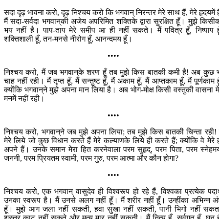
सदा दृढ़ भावना करो, दृढ़ निश्चय करो कि भगवान् निरन्तर मेरे साथ हैं, मेरे हृदयमें है
मैं सदा-सर्वदा भगवान‍्की अजेय अपरिमित शक्तिके द्वारा सुरक्षित हूँ। मुझे किसी
भय नहीं है। पाप-ताप मेरे समीप आ ही नहीं सकते। मैं पवित्र हूँ, निष्पाप हू
शक्तिशाली हूँ, तन-मनसे नीरोग हूँ, आनन्दमय हूँ।
••••
निश्चय करो, मैं जब भगवान‍्के शरण हूँ तब मुझे किस बातकी कमी है! अब कुछ 
चाह नहीं रही। मैं तृप्त हूँ, मैं सन्तुष्ट हूँ, मैं अकाम हूँ, मैं आप्तकाम हूँ, मैं पूर्णकाम हू
क्योंकि भगवान‍्ने मुझे अपना मान लिया है। अब भोग-मोक्ष किसी वस्तुकी वासना मे
मनमें नहीं रही।
••••
निश्चय करो, भगवान‍्ने जब मुझे अपना लिया; तब मुझे किस बातकी चिन्ता रही! 
मेरे लिये जो कुछ विधान करते हैं मेरे कल्याणके लिये ही करते हैं; क्योंकि वे मेरे 
अपने हैं। उनके समान मेरा हित करनेवाला परम सुहृद्, परम पिता, परम स्नेहम
जननी, परम प्रियतम स्वामी, परम गुरु, परम आत्मा और कौन होगा?
••••
निश्चय करो, एक भगवान् वासुदेव ही विश्वरूप हो रहे हैं, विश्वका प्रत्येक पदार
उनका स्वरूप है। मैं उनसे अलग नहीं हूँ। मैं शरीर नहीं हूँ। उन्हींका अभिन्न अ
हूँ। मुझे आग जला नहीं सकती, हवा सुखा नहीं सकती, पानी भिगो नहीं सकत
शस्त्र काट नहीं सकते और मृत्यु मार नहीं सकती। मैं नित्य हूँ, सर्वगत हूँ, घन हू