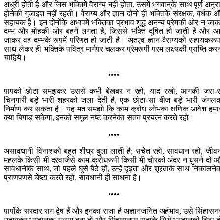
अधूरी होती है और जिस भक्तिमें वैराग्य नहीं होता, उसमें भगवान‍्के साथ पूर्ण अनुर
होनेकी गुंजाइश नहीं रहती। वैराग्य और ज्ञान दोनों ही भक्तिके संरक्षक, वर्धक 
सहायक हैं। इन दोनोंके अभावमें भक्तिका प्रभाव शुद्ध अनन्य प्रेमकी ओर न जा
दम्भ और मोहकी ओर बहने लगता है, जिससे भक्ति दूषित हो जाती है और आ
जाकर वह दम्भके रूपमें परिणत हो जाती है। अतएव ज्ञान-वैराग्यको सहायकरूपम
साथ लेकर ही भक्तिके पवित्र मार्गपर चलकर प्रेमरूपी परम लक्ष्यकी प्राप्ति कर
चाहिये।
••••
पापको छोटा समझकर उससे कभी बेखबर न रहो, याद रखो, आगकी जरा-
चिनगारी बड़े भारी शहरको जला देती है, एक छोटा-सा बीज बड़े भारी जंगल
निर्माण कर सकता है। यह मत समझो कि काम-क्रोध-लोभका क्षणिक आवेश हमा
क्या बिगाड़ सकेगा, इनको समूल नष्ट करनेका सतत प्रयत्न करते रहो।
••••
असावधानी विनाशको बहुत शीघ्र बुला लाती है; सचेत रहो, सावधान रहो, जीव
महलके किसी भी दरवाजेसे काम-क्रोधरूपी किसी भी चोरको अंदर न घुसने दो 
सावधानीके साथ, जो पहले घुसे बैठे हों, उन्हें दृढ़ता और शूरताके साथ निकालने
प्राणपणसे चेष्टा करते रहो, सावधानी ही साधना है।
••••
पापोंके सरदार राग-द्वेष हैं और इनका राजा है अज्ञानजनित अहंभाव, उसे सिंहासन
उतारकर भगवान‍्का गुलाम बना दो और सिंहासनपर सदाके लिये भगवान‍्को बिठा द