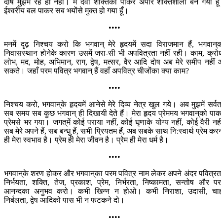
दोष मुझमें रहे ही नहीं। मैं दैवी शक्तिको पाकर अपार शक्तिशाली बन गया हू
ईश्वरीय बल पाकर सब भयोंसे मुक्त हो गया हूँ।
••••
मनमें दृढ़ निश्चय करो कि भगवान् मेरे हृदयमें सदा विराजमान हैं, भगवान‍्
निवासस्थान होनेके कारण उसमें जरा-सी भी अपवित्रता नहीं रही। काम, क्रो
लोभ, मद, मोह, अभिमान, राग, द्वेष, मत्सर, वैर आदि दोष अब मेरे समीप नहीं
सकते। जहाँ परम पवित्र भगवान् हैं वहाँ अपवित्र चीजोंका क्या काम?
••••
निश्चय करो, भगवान‍्के हृदयमें आनेसे मेरे दिव्य नेत्र खुल गये। अब मुझमें सर्वत
सब समय सब कुछ भगवान् ही दिखायी देते हैं। मेरा हृदय प्रेममय भगवान‍्को पा
प्रेमसे भर गया। जगत‍्में कोई पराया नहीं, कोई घृणाके योग्य नहीं, कोई वैरी नही
सब मेरे अपने हैं, सब बन्धु हैं, सभी प्रियतम हैं, अब सबके साथ नि:स्वार्थ प्रेम कर
ही मेरा स्वभाव है। प्रेम ही मेरा जीवन है। प्रेम ही मेरा धर्म है।
••••
भगवान‍्के शरण होकर और भगवान‍्का परम पवित्र नाम लेकर अपने अंदर पवित्रत
निर्भयता, शक्ति, तेज, प्रकाश, प्रेम, निर्भरता, निष्कामता, सन्तोष और प
आनन्दका अनुभव करो। कभी खिन्न न होओ। कभी निराशा, उदासी, चा
निर्बलता, द्वेष आदिको पास भी न फटकने दो।
••••