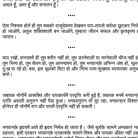
अचल हूँ, अमर हूँ और सनातन हूँ।
••••
ऐसा निश्चय होते ही तुम सबको वासुदेवमय देखकर पाप-तापसे सर्वथा छूटकर निर्
हो जाओगे, अतुल शक्तिशाली बन जाओगे, तुम्हारा जीवन सफल और कृतकृत्य 
जायगा।
••••
याद रखो, वास्तवमें ही तुम शरीर नहीं हो, तुम डरनेवाली या मरनेवाली चीज नहीं ह
तुम नित्य हो, तुम चेतन हो, तुम आनन्दमय हो, तुम भगवान‍्के अभिन्न अंश हो, भूल
दु:ख पा रहे हो; बस, इस भूलको मिटा दो और नित्य परम सुखमय स्वरूपका अनु
करो।
••••
जबतक भोगोंमें आसक्ति और पापकार्यमें प्रवृत्ति बनी हुई है, तबतक मनमें भगवान‍्
प्रति असली अनुराग नहीं पैदा हुआ। भगवदनुराग तो दूर रहा, भगवान‍्पर विश्व
होनेपर ही भोगोंमें राग और पापमें प्रवृत्ति नहीं हो सकती।
••••
भगवान‍्के हृदयमें आते ही हृदय निर्मल हो जाता है। जैसे सूर्यके सामने अन्धकार नह
ठहरता, इसी प्रकार भगवान‍्के प्रकाशके सामने विषय और पापका अँधेरा नहीं ठ