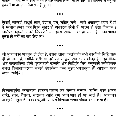
सकता। भगवन्नाम और भगवत्प्रेमके भरोसे विषय-सेवन और पाप करनेवाले मनुष्य
हृदयमें भगवान‍्का निवास नहीं हुआ।
••••
ऐश्वर्य, सौन्दर्य, माधुर्य, ज्ञान, वैराग्य, यश, शक्ति, श्री—सभी भगवान‍्में अपार हैं 
वे भगवान् हमारे परम प्रिय सुहृद् हैं, अकारण प्रेमी हैं, आत्मा हैं, ऐसा विश्वास 
जानेपर मनुष्यके मनसे विषय-भोगकी इच्छा सर्वथा नष्ट हो जाती है। जब भोग
इच्छा ही नहीं तब पाप कैसे हो?
••••
जो भगवान‍्का आश्रय ले लेता है, उसके लोक-परलोकके सभी कार्योंकी सिद्धि स
ही हो जाती है, क्योंकि श्रीभगवान‍्में सर्वसिद्धियाँ सब समय मौजूद हैं। इहलौक
और पारलौकिक दोनों प्रकारकी उन्नति और सिद्धिके लिये मनुष्यको सर्वतोभाव
केवल विज्ञानानन्दघन सम्पूर्ण ऐश्वर्यमय परम सुहृद् भगवान‍्का ही आश्रय ग्र
करना चाहिये।
••••
विश्वासपूर्वक भगवान‍्का आश्रय ग्रहण कर लेनेपर सन्तोष, शान्ति, परम आनन्
तृप्ति, ज्ञान, वैराग्य, सदाचार आदि गुण अपने-आप ही आ जाते हैं। भगवान‍्
आश्रयी मनुष्य ही विश्वबन्धु और समस्त विश्वका सच्चा सेवक बन सकता है।
••••