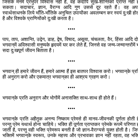
जिसके मनमें प्रभुपर विश्वास नहीं है, वह कदापि सुख-शान्तिको प्राप्त नहीं 
सकता। सदाचार, ज्ञान, वैराग्य आदि गुण उससे दूर रहते हैं। वह अप
स्वार्थसाधनके लिये भाँति-भाँतिके अनुचित उपायोंका अवलम्बन कर स्वयं दु:खी हो
है और विश्वके प्राणियोंको दु:खी करता है।
••••
पाप, ताप, अशान्ति, उद्वेग, डाह, द्वेष, विषाद, असूया, चंचलता, वैर, हिंसा आदि द
भगवान‍्में अविश्वासी मनुष्यके हृदयमें घर कर लेते हैं, जिनसे वह जन्म-जन्मान्तरोंमें 
सदा दु:खपूर्ण जीवन बिताता है।
••••
भगवान् ही हमारे जीवन हैं, हमारे आत्मा हैं इस बातपर विश्वास करो। भगवान‍्के प्र
ही अनुराग करो और एकमात्र भगवान‍्का ही आश्रय ग्रहण करो।
••••
भगवान‍्के प्रति अनुराग और भोगोंमें अनासक्ति साथ-साथ ही होते हैं।
••••
भगवान‍्के प्रति अहैतुक अनन्य निष्काम प्रेमसे ही मानव-जीवनकी पूर्णता होती ह
परन्तु प्रेम यथार्थ होना चाहिये। भक्ति ही पूर्णता प्राप्तकर प्रेमके रूपमें परिणत 
जाती है, परन्तु वही भक्ति प्रेमरूप बनती है जो ज्ञान-वैराग्यसे युक्त होती है। ज
भक्तिमें भगवान‍्के स्वरूप, उनके महत्त्व और प्रभावका ज्ञान नहीं रहता, वह भक्