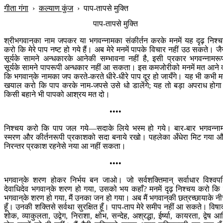
गीता गंगा
›
कल्याण कुंज
›
पाप-तापसे मुक्ति
पाप-तापसे मुक्ति
श्रीभगवान‍्का नाम जपकर या भगवन्नामका संकीर्तन करके मनमें यह दृढ़ निश्
करो कि मेरे पाप नष्ट हो गये हैं। अब मेरे मनमें पापके विचार नहीं उठ सकते। जै
सूर्यके सामने अन्धकारके आनेकी सम्भावना नहीं है, इसी प्रकार भगवन्नामरू
सूर्यके सामने पापरूपी अन्धकार नहीं आ सकता। इस कमजोरीको मनमें मत आने 
कि भगवान‍्के नामका जप करते-करते धीरे-धीरे पाप दूर हो जायँगे। यह भी कभी 
खयाल करो कि पाप करके नाम-जपसे उसे धो डालेंगे; यह तो बड़ा अपराध होग
किसी बहाने भी पापको आश्रय मत दो।
••••
निश्चय करो कि पाप जल गये—सदाके लिये भस्म हो गये। बार-बार भगवन्ना
स्मरण और कीर्तनरूपी प्रकाशको सदा बनाये रखो। पहलेका अँधेरा मिट गया 
निरन्तर प्रकाश रहनेसे नया आ नहीं सकता।
••••
भगवान‍्के शरण होकर निर्भय बन जाओ। जो सर्वशक्तिमान् सर्वाधार विश्वप
देवाधिदेव भगवान‍्के शरण हो गया, उसको भय कहाँ? मनमें दृढ़ निश्चय करो कि म
भगवान‍्के शरण हो गया, मैं उनका जन हो गया। अब मैं भगवान‍्की छत्रच्छायाके नी
हूँ। उनकी शक्तिसे सर्वथा सुरक्षित हूँ। पाप-ताप मेरे समीप नहीं आ सकते। विषा
शोक, व्याकुलता, उद्वेग, निराशा, क्षोभ, सन्देह, अश्रद्धा, ईर्ष्या, कायरता, द्वेष आ