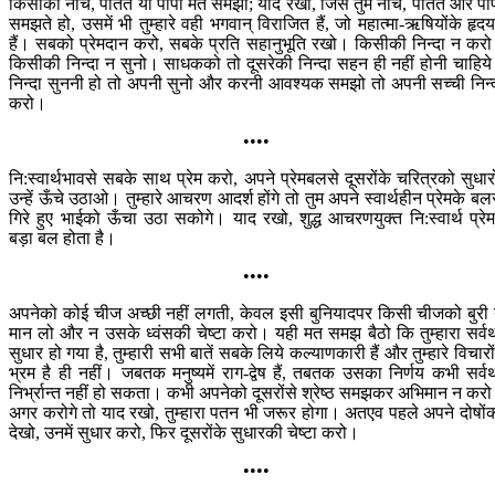
किसीको नीच, पतित या पापी मत समझो; याद रखो, जिसे तुम नीच, पतित और पा
समझते हो, उसमें भी तुम्हारे वही भगवान् विराजित हैं, जो महात्मा-ऋषियोंके हृदयम
हैं। सबको प्रेमदान करो, सबके प्रति सहानुभूति रखो। किसीकी निन्दा न कर
किसीकी निन्दा न सुनो। साधकको तो दूसरेकी निन्दा सहन ही नहीं होनी चाहिय
निन्दा सुननी हो तो अपनी सुनो और करनी आवश्यक समझो तो अपनी सच्ची निन्
करो।
••••
नि:स्वार्थभावसे सबके साथ प्रेम करो, अपने प्रेमबलसे दूसरोंके चरित्रको सुधार
उन्हें ऊँचे उठाओ। तुम्हारे आचरण आदर्श होंगे तो तुम अपने स्वार्थहीन प्रेमके बल
गिरे हुए भाईको ऊँचा उठा सकोगे। याद रखो, शुद्ध आचरणयुक्त नि:स्वार्थ प्रेमम
बड़ा बल होता है।
••••
अपनेको कोई चीज अच्छी नहीं लगती, केवल इसी बुनियादपर किसी चीजको बुरी
मान लो और न उसके ध्वंसकी चेष्टा करो। यही मत समझ बैठो कि तुम्हारा सर्व
सुधार हो गया है, तुम्हारी सभी बातें सबके लिये कल्याणकारी हैं और तुम्हारे विचारोंम
भ्रम है ही नहीं। जबतक मनुष्यमें राग-द्वेष हैं, तबतक उसका निर्णय कभी सर्व
निर्भ्रान्त नहीं हो सकता। कभी अपनेको दूसरोंसे श्रेष्ठ समझकर अभिमान न कर
अगर करोगे तो याद रखो, तुम्हारा पतन भी जरूर होगा। अतएव पहले अपने दोषों
देखो, उनमें सुधार करो, फिर दूसरोंके सुधारकी चेष्टा करो।
••••