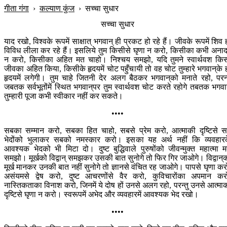
गीता गंगा
›
कल्याण कुंज
›
सच्चा सुधार
सच्चा सुधार
याद रखो, विश्वके रूपमें साक्षात् भगवान् ही प्रकट हो रहे हैं। जीवके रूपमें शिव 
विविध लीला कर रहे हैं। इसलिये तुम किसीसे घृणा न करो, किसीका कभी अना
न करो, किसीका अहित मत चाहो। निश्चय समझो, यदि तुमने स्वार्थवश कि
जीवका अहित किया, किसीके हृदयमें चोट पहुँचायी तो वह चोट तुम्हारे भगवान‍्के 
हृदयमें लगेगी। तुम चाहे जितनी देर अलग बैठकर भगवान‍्को मनाते रहो, परन्
जबतक सर्वभूतोंमें स्थित भगवान‍्पर तुम स्वार्थवश चोट करते रहोगे तबतक भगवा
तुम्हारी पूजा कभी स्वीकार नहीं कर सकते।
••••
सबका सम्मान करो, सबका हित चाहो, सबसे प्रेम करो, आत्माकी दृष्टिसे 
भेदोंको भुलाकर सबको नमस्कार करो। इसका यह अर्थ नहीं कि व्यवहार
आवश्यक भेदको भी मिटा दो। दुष्ट बुद्धिवाले पुरुषोंको जीवन्मुक्त महात्मा 
समझो। मूर्खको विद्वान् समझकर उसकी बात सुनोगे तो फिर गिर जाओगे। विद्वान‍्
मूर्ख मानकर उनकी बात नहीं सुनोगे तो ज्ञानसे वंचित रह जाओगे। पापसे घृणा कर
असंयमसे द्वेष करो, दुष्ट आचरणोंसे वैर करो, कुविचारोंका अपमान कर
नास्तिकताका विनाश करो, जिनमें ये दोष हों उनसे अलग रहो, परन्तु उनसे आत्मा
दृष्टिसे घृणा न करो। स्वरूपमें अभेद और व्यवहारमें आवश्यक भेद रखो।
••••