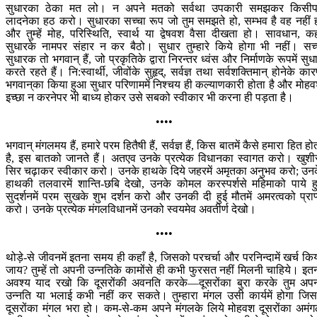
सुधारका ठेका मत लो। न अपने मतको सर्वथा उपकारी समझकर किसी
लादनेका हठ करो। सुधारका सच्चा रूप जो तुम समझते हो, सम्भव है वह नहीं 
और तुम्हें मोह, परिस्थिति, स्वार्थ या द्वेषवश वैसा दीखता हो। सावधान, कह
सुधारके नामपर संहार न कर बैठो। सुधार तुम्हारे किये होगा भी नहीं। सच्
सुधारक तो भगवान् हैं, जो प्रकृतिके द्वारा निरन्तर ध्वंस और निर्माणके रूपमें सुध
करते रहते हैं। नि:स्वार्थी, जीवोंके सुहृद्, सर्वज्ञ तथा सर्वशक्तिमान् होनेके का
भगवान‍्का किया हुआ सुधार परिणाममें निश्चय ही कल्याणकारी होता है और मोह
इच्छा न करनेपर भी बाध्य होकर उसे सबको स्वीकार भी करना ही पड़ता है।
••••
भगवान् मंगलमय हैं, हमारे परम हितैषी हैं, सर्वज्ञ हैं, किस बातमें कैसे हमारा हित हो
है, इस बातको जानते हैं। अतएव उनके प्रत्येक विधानका स्वागत करो। खुशी
सिर चढ़ाकर स्वीकार करो। उनके हाथके दिये जहरमें अमृतका अनुभव करो; उन
हाथकी तलवारमें शान्ति-छबि देखो, उनके कोमल करस्पर्शसे महिमाको पाये ह
सुदर्शनमें परम सुखके शुभ दर्शन करो और उनकी दी हुई मौतमें अमरत्वको प्राप
करो। उनके प्रत्येक मंगलविधानमें उनको स्वयमेव अवतीर्ण देखो।
••••
थोड़े-से जीवनमें इतना समय ही कहाँ है, जिसको परचर्चा और परनिन्दामें खर्च कि
जाय? तुम्हें तो अपनी उन्नतिके कामोंसे ही कभी फुरसत नहीं मिलनी चाहिये। इत
अवश्य याद रखो कि दूसरोंकी अवनति करके—दूसरोंका बुरा करके तुम अप
उन्नति या भलाई कभी नहीं कर सकते। तुम्हारा मंगल उसी कार्यमें होगा जिसम
दूसरोंका मंगल भरा हो। कम-से-कम अपने मंगलके लिये मोहवश दूसरोंका अमं