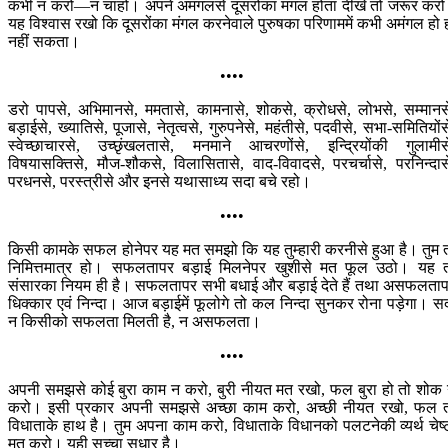
कभी न करो—न चाहो। अपने अमंगलसे दूसरोंका मंगल होता दीखे तो जरूर कर
यह विश्वास रखो कि दूसरोंका मंगल करनेवाले पुरुषका परिणाममें कभी अमंगल हो 
नहीं सकता।
••••
डरो पापसे, अभिमानसे, ममतासे, कामनासे, शोकसे, क्रोधसे, लोभसे, सम्मानस
बड़ाईसे, ख्यातिसे, पूजासे, नेतृत्वसे, गुरुपनेसे, महंतीसे, पदवीसे, सभा-समितियोंस
स्वेच्छाचारसे, उच्छृंखलतासे, मनमाने आचरणोंसे, इन्द्रियोंकी गुलामीस
विषयासक्तिसे, मौज-शौकसे, विलासितासे, वाद-विवादसे, परचर्चासे, परनिन्दास
परधनसे, परस्त्रीसे और इनसे यथासाध्य सदा बचे रहो।
••••
किसी कामके सफल होनेपर यह मत समझो कि यह तुम्हारी करनीसे हुआ है। तुम 
निमित्तमात्र हो। सफलतापर बड़ाई मिलनेपर खुशीसे मत फूल उठो। यह 
संसारका नियम ही है। सफलतापर सभी बधाई और बड़ाई देते हैं तथा असफलता
धिक्‍कार एवं निन्दा। आज बड़ाईमें फूलोगे तो कल निन्दा सुनकर रोना पड़ेगा। स
न किसीको सफलता मिलती है, न असफलता।
••••
अपनी समझसे कोई बुरा काम न करो, बुरी नीयत मत रखो, फल बुरा हो तो शोक
करो। इसी प्रकार अपनी समझसे अच्छा काम करो, अच्छी नीयत रखो, फल 
विधाताके हाथ है। तुम अपना काम करो, विधाताके विधानको पलटनेकी व्यर्थ चेष्
मत करो। यही सच्चा सुधार है।