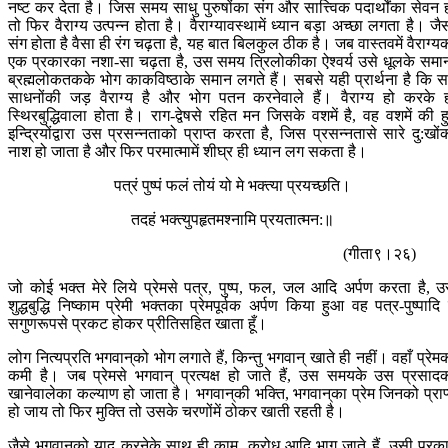
नष्ट कर देता है। जिस समय साधु पुरुषोंका संग और सात्त्विक पदार्थोंका सेवन 
तो फिर वैराग्य उत्पन्न होता है। वैराग्यावस्थामें ध्यान बड़ा अच्छा लगता है। जै
संग होता है वैसा ही रंग चढ़ता है, यह बात बिलकुल ठीक है। जब वास्तवमें वैराग्य
एक प्रकारका नशा-सा चढ़ता है, उस समय त्रिलोकीका ऐश्वर्य उसे धूलके समा
ब्रह्मलोकतकके भोग काकविष्ठाके समान लगते हैं। सबसे यही प्रार्थना है कि 
साधनोंकी जड़ वैराग्य है और भोग पतन करनेवाले हैं। वैराग्य हो करके 
स्थिरबुद्धिवाला होता है। राग-द्वेषसे रहित मन जिसके वशमें है, वह वशमें की ह
इन्द्रियोंद्वारा उस प्रसन्नताको प्राप्त करता है, जिस प्रसन्नतासे सारे दु:खों
नाश हो जाता है और फिर परमात्मामें शीघ्र ही ध्यान लग सकता है।
पत्रं पुष्पं फलं तोयं यो मे भक्त्या प्रयच्छति।
तदहं भक्त्युपहृतमश्नामि प्रयतात्मन:॥
(गीता९।२६)
जो कोई भक्त मेरे लिये प्रेमसे पत्र, पुष्प, फल, जल आदि अर्पण करता है, 
शुद्धबुद्धि निष्काम प्रेमी भक्तका प्रेमपूर्वक अर्पण किया हुआ वह पत्र-पुष्पादि म
सगुणरूपसे प्रकट होकर प्रीतिसहित खाता हूँ।
लोग नित्यप्रति भगवान‍्को भोग लगाते हैं, किन्तु भगवान् खाते ही नहीं। वहाँ प्रेम
कमी है। जब प्रेमसे भगवान् प्रत्यक्ष हो जाते हैं, उस समयके उस प्रसाद
खानेवालेका कल्याण हो जाता है। भगवान‍्की भक्ति, भगवान‍्का प्रेम जिनको प्राप
हो जाय तो फिर मुक्ति तो उसके चरणोंमें ठोकर खाती रहती है।
जैसे भगवान‍्को याद करनेके साथ ही काम, क्रोध आदि भाग जाते हैं, उसी प्रक