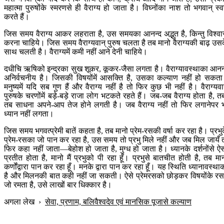
महात्मा पुरुषोंके स्मरणसे ही वैराग्य हो जाता है। विघ्नोंका नाश तो भगवान् स्व
करते हैं।
जिस समय वैराग्य आकर लहराता है, उस समयका आनन्द अद्भुत है, किन्तु विश्व
करना चाहिये। जिस समय वैराग्यवान् पुरुष चलता है तब मानो वैराग्यकी बाढ़ उस
साथ चलती है। वैराग्यमें कमी नहीं आने देनी चाहिये।
दधीचि ऋषिको इन्द्रका सुख शूकर, कूकर-जैसा लगता है। वैराग्यावस्थाका आनन
अनिर्वचनीय है। जिसकी विषयोंमें आसक्ति है, उसका कल्याण नहीं हो सकत
मनुष्यमें यदि सब गुण हैं और वैराग्य नहीं है तो फिर कुछ भी नहीं है। वैराग्यवा
पुरुषके चरणोंमें बड़े-बड़े राजा लोग भटकते रहते हैं। जब-जब वैराग्य होता है, त
तब साधना अपने-आप तेज होने लगती है। जब वैराग्य नहीं तो फिर लगानेपर 
ध्यान नहीं लगता।
जिस समय भगवत्प्रेमी बातें कहता है, तब मानो प्रेम-रसकी वर्षा कर रहा है। प्रभु
प्रेम-रसका जो पान कर रहा है, उस समय तो प्रभु मिले नहीं और जब मिल जायँ 
फिर कहा नहीं जाता—बेहोश हो जाता है, मुग्ध हो जाता है। ध्यानके दर्शनोंसे ऐ
प्रतीत होता है, मानो मैं प्रभुको पी रहा हूँ। प्रभुसे बातचीत होती है, तब मा
कर्णोंद्वारा पान कर रहा हूँ। मनके द्वारा पान कर रहा हूँ। यह स्थिति ध्यानावस्था
है और मिलनकी बात कही नहीं जा सकती। ऐसे प्रेमरसको छोड़कर विषयोंके रसम
जो रमता है, उसे लाखों बार धिक्कार है।
अगला लेख
›
सेवा, प्रणाम, बलिवैश्वदेव एवं मानसिक पूजासे कल्याण