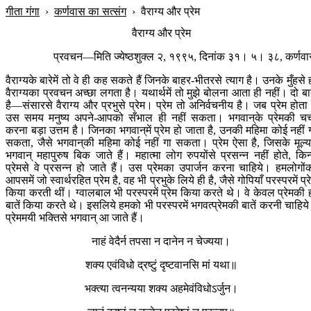
गीता गंगा
›
कर्णवास का सत्संग
›
वैराग्य और प्रेम
वैराग्य और प्रेम
प्रवचन—मिति ज्येष्ठशुक्ल २, १९९५, दिनांक ३१। ५। ३८, कर्णव
वैराग्यके बारेमें तो वे ही कह सकते हैं जिनके बाहर-भीतरसे त्याग है। उनके मुँहसे 
वैराग्यका प्रवचन अच्छा लगता है। यथार्थमें तो मुझे बोलना आता ही नहीं। दो ब
है—संसारसे वैराग्य और प्रभुसे प्रेम। प्रेम तो अनिर्वचनीय है। जब प्रेम होता 
उस समय मनुष्य अपने-आपको सँभाल ही नहीं सकता। भगवान‍्के प्रेमकी चर्
करना बड़ा उत्तम है। जिनका भगवान‍्में प्रेम हो जाता है, उनकी महिमा कोई नहीं 
सकता, जैसे भगवान‍्की महिमा कोई नहीं गा सकता। प्रेम ऐसा है, जिसके मूल्यम
भगवान् महापुरुष बिक जाते हैं। महात्मा लोग रुपयोंसे प्रसन्न नहीं होते, किन्
प्रेमसे वे प्रसन्न हो जाते हैं। उस प्रेमका उपार्जन करना चाहिये। हमलोगों
आपसमें जो स्वार्थरहित प्रेम है, वह भी प्रभुके लिये ही है, जैसे गोपियाँ परस्परमें प्र
किया करती थीं। ग्वालबाल भी परस्परमें प्रेम किया करते थे। वे केवल प्रेमकी 
बातें किया करते थे। इसलिये हमको भी परस्परमें भगवत्प्रेमकी बातें करनी चाहिय
प्रेममयी भक्तिसे भगवान् आ जाते हैं।
नाहं वेदैर्न तपसा न दानेन न चेज्यया।
शक्य एवंविधो द्रष्टुं दृष्टवानसि मां यथा॥
भक्त्या त्वनन्यया शक्य अहमेवंविधोऽर्जुन।