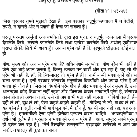
ज्ञातुं द्रष्टुं च तत्त्वेन प्रवेष्टुं च परन्तप॥
(गीता११।५३-५४)
जिस प्रकार तुमने मुझको देखा है—इस प्रकार चतुर्भुजरूपवाला मैं न वेदोंसे,
तपसे, न दानसे और न यज्ञसे ही देखा जा सकता हूँ।
परन्तु परन्तप अर्जुन! अनन्यभक्तिके द्वारा इस प्रकार चतुर्भुज-रूपवाला मैं प्रत्यक
देखनेके लिये, तत्त्वसे जाननेके लिये तथा प्रवेश करनेके लिये अर्थात् एकीभाव
प्राप्त होनेके लिये भी शक्य हूँ। अनन्य प्रेम वही है कि प्रभुको छोड़कर कोई बात
हो।
गौण, मुख्य और अनन्य प्रेम क्या है? अधिकांशमें मनुष्योंका गौण प्रेम भी नहीं ह
जैसे एक भाई ध्यान करता है, किन्तु उसका मन चारों ओर घूम रहा है, यह तो ग
प्रेम भी नहीं है, हाँ, किञ्चिन्मात्र तो प्रेम है ही। कभी-कभी भगवान‍्की ओर 
चला जाता है। इसी प्रकार संसारके मनुष्योंका विषयोंकी ओर ज्यादा प्रेम है 
भगवान‍्में गौण है। जिसका विषयोंमें प्रेम गौण है और भगवान‍्की ओर मुख्य है, उस
आनन्दका कोई ठिकाना नहीं रहता और जिसका केवल भगवान‍्में प्रेम है, संसार
काम होता हो अथवा न हो, उसे तो अपना भी पता नहीं चलता। गोपियाँ कहती है
दही ले लो, दूध ले लो, ऐसा कहते-कहते कहती हैं—गोविन्द ले लो, माधव ले ल
यह प्रेम है। सुतीक्ष्णजी भी मार्ग भूल गये, मैं कौन हूँ, यह भी याद नहीं रहा, यह अनन
प्रेम है। हमलोगोंको ऐसा प्रेमी होनेका प्रयत्न करना चाहिये। भगवत्प्रेमीका 
दर्शन भी दुर्लभ है। प्रह्लादका भगवान‍्में अनन्य प्रेम है। आग, समुद्र सबमें प्रभु
ही दर्शन कर रहा है। ‘नैनं छिन्दन्ति शस्त्राणि’ प्रह्लादके शरीरको न आग ज
सकी, न शस्त्र ही कुछ कर सका।