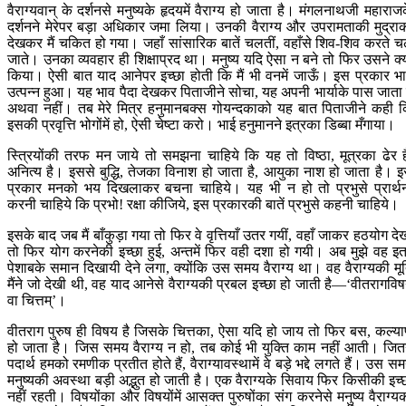
वैराग्यवान् के दर्शनसे मनुष्यके हृदयमें वैराग्य हो जाता है। मंगलनाथजी महाराज
दर्शनने मेरेपर बड़ा अधिकार जमा लिया। उनकी वैराग्य और उपरामताकी मुद्रा
देखकर मैं चकित हो गया। जहाँ सांसारिक बातें चलतीं, वहाँसे शिव-शिव करते च
जाते। उनका व्यवहार ही शिक्षाप्रद था। मनुष्य यदि ऐसा न बने तो फिर उसने क्
किया। ऐसी बात याद आनेपर इच्छा होती कि मैं भी वनमें जाऊँ। इस प्रकार भ
उत्पन्न हुआ। यह भाव पैदा देखकर पिताजीने सोचा, यह अपनी भार्याके पास जाता 
अथवा नहीं। तब मेरे मित्र हनुमानबक्स गोयन्दकाको यह बात पिताजीने कही 
इसकी प्रवृत्ति भोगोंमें हो, ऐसी चेष्टा करो। भाई हनुमानने इत्रका डिब्बा मँगाया।
स्त्रियोंकी तरफ मन जाये तो समझना चाहिये कि यह तो विष्ठा, मूत्रका ढेर ह
अनित्य है। इससे बुद्धि, तेजका विनाश हो जाता है, आयुका नाश हो जाता है। 
प्रकार मनको भय दिखलाकर बचना चाहिये। यह भी न हो तो प्रभुसे प्रार्थ
करनी चाहिये कि प्रभो! रक्षा कीजिये, इस प्रकारकी बातें प्रभुसे कहनी चाहिये।
इसके बाद जब मैं बाँकुड़ा गया तो फिर वे वृत्तियाँ उतर गयीं, वहाँ जाकर हठयोग दे
तो फिर योग करनेकी इच्छा हुई, अन्तमें फिर वही दशा हो गयी। अब मुझे वह इत
पेशाबके समान दिखायी देने लगा, क्योंकि उस समय वैराग्य था। वह वैराग्यकी मूर्
मैंने जो देखी थी, वह याद आनेसे वैराग्यकी प्रबल इच्छा हो जाती है—‘वीतरागविष
वा चित्तम्’।
वीतराग पुरुष ही विषय है जिसके चित्तका, ऐसा यदि हो जाय तो फिर बस, कल्य
हो जाता है। जिस समय वैराग्य न हो, तब कोई भी युक्ति काम नहीं आती। जित
पदार्थ हमको रमणीक प्रतीत होते हैं, वैराग्यावस्थामें वे बड़े भद्दे लगते हैं। उस स
मनुष्यकी अवस्था बड़ी अद्भुत हो जाती है। एक वैराग्यके सिवाय फिर किसीकी इच्
नहीं रहती। विषयोंका और विषयोंमें आसक्त पुरुषोंका संग करनेसे मनुष्य वैराग्य