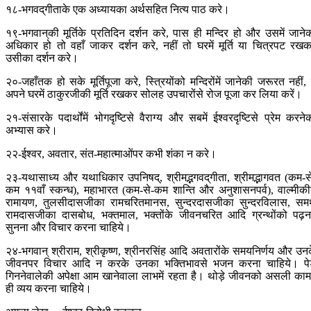
१८-भगवद‍्गीताके एक अध्यायका अर्थसहित नित्य पाठ करे।
१९-भगवान‍्की मूर्तिके प्रतिदिन दर्शन करे, पास ही मन्दिर हो और उसमें जाने
अधिकार हो तो वहाँ जाकर दर्शन करे, नहीं तो घरमें मूर्ति या चित्रपट रख
उसीका दर्शन करे।
२०-जहाँतक हो सके मूर्तिपूजा करे, स्त्रियोंको मन्दिरोंमें जानेकी जरूरत नहीं, 
अपने घरमें ठाकुरजीकी मूर्ति रखकर सोलह उपचारोंसे रोज पूजा कर लिया करें।
२१-संसारके पदार्थोंमें भोगदृष्टिसे वैराग्य और सबमें ईश्वरदृष्टिसे प्रेम करने
अभ्यास करे।
२२-ईश्वर, अवतार, संत-महात्माओंपर कभी शंका न करे।
२३-यथासाध्य और यथाधिकार उपनिषद्, श्रीमद्भगवद‍्गीता, श्रीमद्भागवत (कम-स
कम ११वाँ स्कन्ध), महाभारत (कम-से-कम शान्ति और अनुशासनपर्व), वाल्मीक
रामायण, तुलसीदासजीका रामचरितमानस, सुन्दरदासजीका सुन्दरविलास, समर
रामदासजीका दासबोध, भक्तमाल, भक्तोंके जीवनचरित आदि ग्रन्थोंको पढ़न
सुनना और विचार करना चाहिये।
२४-भगवान् श्रीराम, श्रीकृष्ण, श्रीनरसिंह आदि अवतारोंके समयनिर्णय और उन
जीवनपर विचार आदि न करके उनका भक्तिभावसे भजन करना चाहिये। पे
गिननेवालेकी अपेक्षा आम खानेवाला लाभमें रहता है। थोड़े जीवनको असली कामम
ही व्यय करना चाहिये।