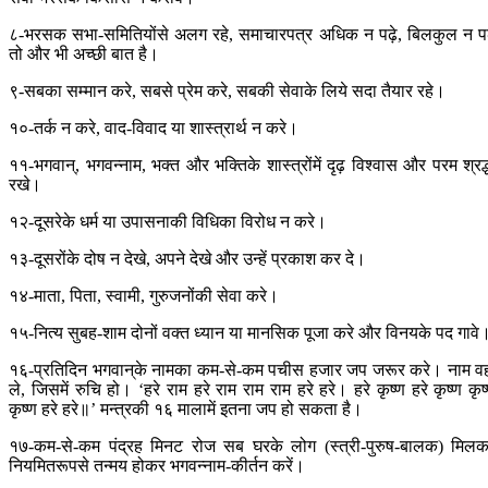
८-भरसक सभा-समितियोंसे अलग रहे, समाचारपत्र अधिक न पढ़े, बिलकुल न पढ
तो और भी अच्छी बात है।
९-सबका सम्मान करे, सबसे प्रेम करे, सबकी सेवाके लिये सदा तैयार रहे।
१०-तर्क न करे, वाद-विवाद या शास्त्रार्थ न करे।
११-भगवान्, भगवन्नाम, भक्त और भक्तिके शास्त्रोंमें दृढ़ विश्वास और परम श्रद्
रखे।
१२-दूसरेके धर्म या उपासनाकी विधिका विरोध न करे।
१३-दूसरोंके दोष न देखे, अपने देखे और उन्हें प्रकाश कर दे।
१४-माता, पिता, स्वामी, गुरुजनोंकी सेवा करे।
१५-नित्य सुबह-शाम दोनों वक्त ध्यान या मानसिक पूजा करे और विनयके पद गावे
१६-प्रतिदिन भगवान‍्के नामका कम-से-कम पचीस हजार जप जरूर करे। नाम व
ले, जिसमें रुचि हो। ‘हरे राम हरे राम राम राम हरे हरे। हरे कृष्ण हरे कृष्ण कृष
कृष्ण हरे हरे॥’ मन्त्रकी १६ मालामें इतना जप हो सकता है।
१७-कम-से-कम पंद्रह मिनट रोज सब घरके लोग (स्त्री-पुरुष-बालक) मिल
नियमितरूपसे तन्मय होकर भगवन्नाम-कीर्तन करें।