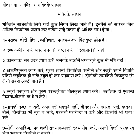
गीता गंगा
›
नैवेद्य
›
भक्तिके साधन
भक्तिके साधन
भक्तिके साधकोंके लिये यहाँ कुछ नियम लिखे जाते हैं। इनमेंसे जो साधक जित
अधिक नियमोंका पालन कर सकेंगे उन्हें उतना ही अधिक लाभ होगा।
१-असत्य, चोरी, हिंसा, व्यभिचार, अभक्ष्य-भक्षण बिलकुल छोड़ दे।
२-दम्भ कभी न करें, भक्त बननेकी चेष्टा करें—दिखलानेकी नहीं।
३-कामनाका सब तरह त्याग करें, भजनके बदलेमें भगवान‍्से कुछ भी माँगे नहीं।
४-अष्टमैथुनका त्याग करें, पुरुष अपनी विवाहिता पत्नीसे और स्त्री अपने विवाह
पतिसे जहाँतक हो सके बहुत ही कम सहवास करे। दोनोंकी सम्मतिसे बिलकुल छो
दें तो सबसे अच्छी बात है।
५-स्त्री परपुरुष और पुरुष परस्त्रीका बिलकुल त्याग करे। जहाँतक हो एकान्तम
मिलना-बोलना कभी न करे।
६-मानकी इच्छा न करे, अपमानसे घबरावे नहीं, दीनता और नम्रता रखे, कड़वा
बोले, किसीका भी बुरा न चाहे, परचर्चा-परनिन्दा न करे और किसीसे भी घृणा
करे।
७-रोगी, अपाहिज, अनाथकी तन-मन-धनसे स्वयं सेवा करे, अपनी किसी प्रकार
सेवा भरसक किसीसे न करावे।