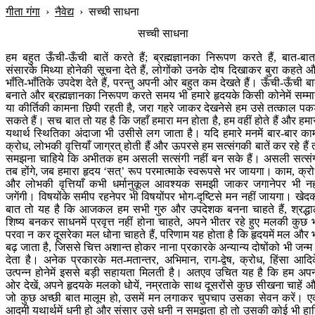
गीता गंगा
›
नैवेद्य
›
सच्ची साधना
सच्ची साधना
हम बहुत ऊँची-ऊँची बातें करते हैं; ब्रह्मज्ञानका निरूपण करते हैं, बात-बातम
संसारके मिथ्या होनेकी सूचना देते हैं, लोगोंको उनके दोष दिखाकर बुरा कहते 
भाँति-भाँतिके उपदेश देते हैं, परन्तु अपनी ओर बहुत कम देखते हैं। ऊँची-ऊँची बात
बनाते और ब्रह्मज्ञानका निरूपण करते समय भी हमारे हृदयके किसी कोनेमें सम्म
या कीर्तिकी कामना छिपी रहती है, जरा गहरे जाकर देखनेसे हम उसे तत्काल पक
सकते हैं। सच बात तो यह है कि जहाँ हमारा मन होता है, हम वहीं होते हैं और हमा
यथार्थ स्थितिका अंदाजा भी उसीसे लग जाता है। यदि हमारे मनमें बार-बार का
क्रोध, लोभकी वृत्तियाँ जाग्रत् होती हैं और ऊपरसे हम सत्संगकी बातें कर रहे हैं 
समझना चाहिये कि अभीतक हम असली सत्संगी नहीं बन सके हैं। असली सत्सं
तब होंगे, जब हमारा हृदय ‘सत्’ रूप परमात्माके स्वरूपसे भर जायगा। काम, क्र
और लोभकी वृत्तियाँ कभी धर्मानुकूल आवश्यक समझी जाकर जगानेपर भी नह
जगेंगी। विषयोंके समीप रहनेपर भी विषयोंपर भोग-दृष्टिसे मन नहीं जायगा। खेद
बात तो यह है कि आजकल हम सभी गुरु और उपदेशक बनना चाहते हैं, श्रद्धा
शिष्य बनकर साधनमें प्रवृत्त नहीं होना चाहते, अपने भीतर रहे हुए मलकी कुछ 
परवा न कर दूसरेका मल धोना चाहते हैं, परिणाम यह होता है कि हृदयमें मल और 
बढ़ जाता है, जिससे चित्त अशान्त होकर नाना प्रकारके अन्यान्य दोषोंको भी जन्म 
देता है। अनेक प्रकारके मत-मतान्तर, अभिमान, राग-द्वेष, क्रोध, हिंसा आदि
उत्पन्न होनेमें इससे बड़ी सहायता मिलती है। अतएव उचित यह है कि हम अप
ओर देखें, अपने हृदयके मलको धोयें, नम्रताके साथ दूसरोंसे कुछ सीखना चाहें 
जो कुछ अच्छी बात मालूम हो, उसमें मन लगाकर चुपचाप उसका सेवन करें। 
आदमी यथार्थमें धनी हो और संसार उसे धनी न समझता हो तो उसकी कोई भी हा