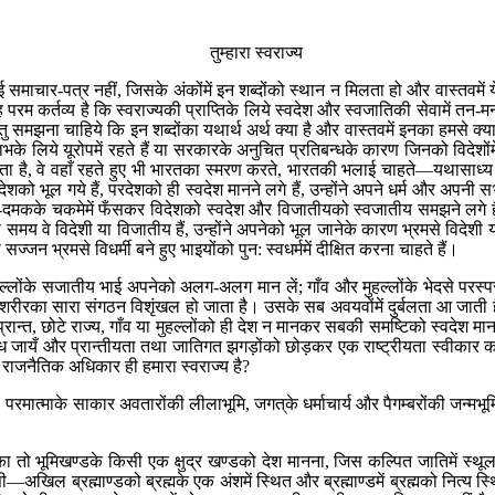
तुम्हारा स्वराज्य
 समाचार-पत्र नहीं, जिसके अंकोंमें इन शब्दोंको स्थान न मिलता हो और वास्तवमें 
यह परम कर्तव्य है कि स्वराज्यकी प्राप्तिके लिये स्वदेश और स्वजातिकी सेवामें त
, परन्तु समझना चाहिये कि इन शब्दोंका यथार्थ अर्थ क्या है और वास्तवमें इनका हमसे 
े लिये यूरोपमें रहते हैं या सरकारके अनुचित प्रतिबन्धके कारण जिनको विदेशोंमें र
गता है, वे वहाँ रहते हुए भी भारतका स्मरण करते, भारतकी भलाई चाहते—यथासाध्य 
र देशको भूल गये हैं, परदेशको ही स्वदेश मानने लगे हैं, उन्होंने अपने धर्म और अपन
ी चमक-दमकके चकमेमें फँसकर विदेशको स्वदेश और विजातीयको स्वजातीय समझने लग
इस समय वे विदेशी या विजातीय हैं, उन्होंने अपनेको भूल जानेके कारण भ्रमसे विदे
न भ्रमसे विधर्मी बने हुए भाइयोंको पुन: स्वधर्ममें दीक्षित करना चाहते हैं।
ो मुहल्लोंके सजातीय भाई अपनेको अलग-अलग मान लें; गाँव और मुहल्लोंके भेदसे परस्
 शरीरका सारा संगठन विशृंखल हो जाता है। उसके सब अवयवोंमें दुर्बलता आ जाती है,
न्त, छोटे राज्य, गाँव या मुहल्लोंको ही देश न मानकर सबकी समष्टिको स्वदेश
ँ और प्रान्तीयता तथा जातिगत झगड़ोंको छोड़कर एक राष्ट्रीयता स्वीकार कर लें
 राजनैतिक अधिकार ही हमारा स्वराज्य है?
 परमात्माके साकार अवतारोंकी लीलाभूमि, जगत‍्के धर्माचार्य और पैगम्बरोंकी जन्म
 तो भूमिखण्डके किसी एक क्षुद्र खण्डको देश मानना, जिस कल्पित जातिमें स्थू
खिल ब्रह्माण्डको ब्रह्मके एक अंशमें स्थित और ब्रह्माण्डमें ब्रह्मको नित्य स्