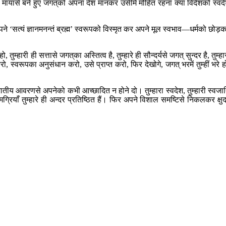
 मायासे बने हुए जगत‍्को अपना देश मानकर उसीमें मोहित रहना क्या विदेशको स्वद
‘सत्यं ज्ञानमनन्तं ब्रह्म’ स्वरूपको विस्मृत कर अपने मूल स्वभाव—धर्मको छोड़
म्हारी ही सत्तासे जगत‍्का अस्तित्व है, तुम्हारे ही सौन्दर्यसे जगत् सुन्दर है, तुम्हा
रो, स्वरूपका अनुसंधान करो, उसे प्राप्त करो, फिर देखोगे, जगत् भरमें तुम्हीं भरे ह
ातीय आवरणसे अपनेको कभी आच्छादित न होने दो। तुम्हारा स्वदेश, तुम्हारी स्वजा
ामग्रियाँ तुम्हारे ही अन्दर प्रतिष्ठित हैं। फिर अपने विशाल समष्टिसे निकलकर क्षुद