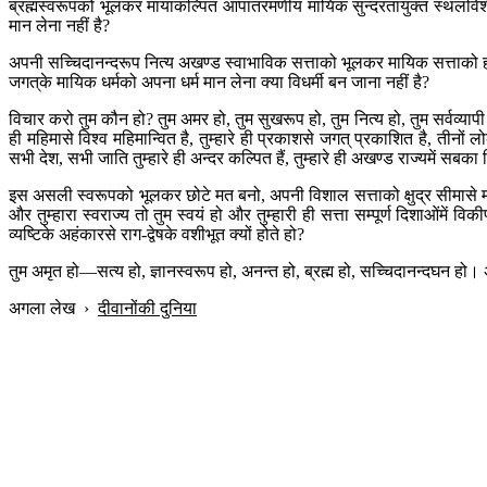
ब्रह्मस्वरूपको भूलकर मायाकल्पित आपातरमणीय मायिक सुन्दरतायुक्त स्थलविशेषक
मान लेना नहीं है?
अपनी सच्चिदानन्दरूप नित्य अखण्ड स्वाभाविक सत्ताको भूलकर मायिक सत्ताको ही
जगत‍्के मायिक धर्मको अपना धर्म मान लेना क्या विधर्मी बन जाना नहीं है?
विचार करो तुम कौन हो? तुम अमर हो, तुम सुखरूप हो, तुम नित्य हो, तुम सर्वव्यापी हो, 
ही महिमासे विश्व महिमान्वित है, तुम्हारे ही प्रकाशसे जगत् प्रकाशित है, तीनों ल
सभी देश, सभी जाति तुम्हारे ही अन्दर कल्पित हैं, तुम्हारे ही अखण्ड राज्यमें सबका न
इस असली स्वरूपको भूलकर छोटे मत बनो, अपनी विशाल सत्ताको क्षुद्र सीमासे मर्
और तुम्हारा स्वराज्य तो तुम स्वयं हो और तुम्हारी ही सत्ता सम्पूर्ण दिशाओंमें व
व्यष्टिके अहंकारसे राग-द्वेषके वशीभूत क्यों होते हो?
तुम अमृत हो—सत्य हो, ज्ञानस्वरूप हो, अनन्त हो, ब्रह्म हो, सच्चिदानन्दघन हो। 
अगला लेख
›
दीवानोंकी दुनिया