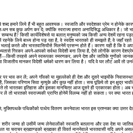
ये शब्द हमारे लिये हैं भी बहुत आवश्यक। स्वजाति और स्वदेशका प्रेम न होनेके का
न-मन-धन सब कुछ अर्पण कर दे; क्योंकि स्वराज्य हमारा अनादिसिद्ध अधिकार है। जो भ
क्या सम्बन्ध है? किसी कार्यविशेषसे या बलात् मनुष्यको जब किसी अन्य देशमें रहना पड़
हनेके लिये बाध्य होना पड़ रहा है, वे स्वदेश भारतको ही समझते हैं; वे जहाँ रहते ह
भलाई करते और भारतवासियोंसे मिलनेमें प्रसन्न होते हैं। कारण यही है कि वे अप
ी सभ्यतासे गिरकर अपने-आपको सर्वथा विदेशी बना लिया है, ऐसे लोगोंके कारण देशप्रे
े हैं—किसी तरहसे अपने स्वरूपका स्मरणकर, अपने देश और जातिके गुणोंको जान
शी या विजातीय मानकर विदेशी धर्मको धारण कर लिया है। यदि वे घर लौट आवें तो उन
पर पर भाव कर लें; अपने गाँवको या मुहल्लेको ही देश और दूसरे भाइयोंके निवासस्थ
 जिसका परिणाम सिवा मृत्युके और कुछ नहीं होता। सच पूछिये तो इन क्षुद्र भावों
 मानते तो भारतका इतिहास और इसका मानचित्र आज दूसरे ही प्रकारका होता। अब 
 तो भारतको स्वराज्यकी प्राप्ति होनेमें विलम्ब नहीं हो सकता। पर क्या भारत 
भूमि, मुक्तिपथके पथिकोंको पाथेय वितरण करनेवाला भारत इस प्रश्नका क्या उत्तर दे
ल शरीर जन्मा हो उसीमें जन्म लेनेवालोंको स्वजाति बतलाना और उस देश या जाति
थित या चराचर ब्रह्माण्डको ब्रह्मका ही विवर्त माननेवाले भारतवासी यदि अपने अस