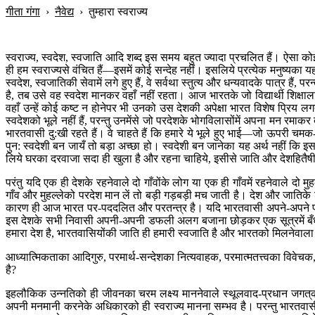
गीता गंगा
›
नैवेद्य
›
तुम्हारा स्वराज्य
स्वराज्य, स्वदेश, स्वजाति आदि शब्द इस समय बहुत ज्यादा प्रचलित हैं। ऐसा कोई
ही हम स्वराज्यसे वंचित हैं—इसमें कोई सन्देह नहीं। इसलिये प्रत्येक मनुष्यका 
स्वदेश, स्वजातिकी सेवामें लगे हुए हैं, वे सर्वथा स्तुत्य और धन्यवादके पात्र हैं
है, तब उसे वह स्वदेश मानकर वहाँ नहीं रहता। आज भारतके जो विद्यार्थी शिक्षालाभक
वहाँ उन्हें कोई कष्ट न होनेपर भी उनको उस देशकी अपेक्षा भारत विशेष प्रिय ल
स्वदेशको भूले नहीं हैं, परन्तु उनमेंसे जो परदेशके भोगविलासोंमें अपना मन रमाक
भारतवासी दु:खी रहते हैं। वे चाहते हैं कि हमारे ये भूले हुए भाई—जो ऊपर
पुन: स्वदेशी बन जायँ तो बड़ा अच्छा हो। स्वदेशी बन जानेका यह अर्थ नहीं कि 
लिये घरका दरवाजा सदा ही खुला है और रहना चाहिये, इसीसे जाति और देशहितैषी सज्ज
परंतु यदि एक ही देशके रहनेवाले दो गाँवोंके लोग या एक ही गाँवमें रहनेवाले द
गाँव और मुहल्लेको परदेश मान लें तो बड़ी गड़बड़ी मच जाती है। देश और जातिके
कारण ही आज भारत पर-पददलित और परतन्त्र है। यदि भारतवासी अपने-अपने प्रा
इस देशके सभी निवासी अपनी-अपनी डफली अलग बजाना छोड़कर एक सूत्रमें बँध जाय
हमारा देश है, भारतवासियोंकी जाति ही हमारी स्वजाति है और भारतको मिलनेवाला
आध्यात्मिकताका आदिगुरु, परमार्थ-सन्देशका नित्यवाहक, परमात्मतत्त्वका विवेचक,
है?
इहलौकिक उन्नतिको ही जीवनका चरम लक्ष्य माननेवाले स्थूलवाद-प्रधान जगत‍्का
अपनी मनमानी करनेके अधिकारको ही स्वराज्य मानना सम्भव है। परन्तु भारतवासी—अ