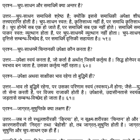
प्रश्न—चुप-साधन और समाधिमें क्या अन्तर है?
उत्तर—चुप-साधन समाधिसे श्रेष्ठ है; क्योंकि इससे समाधिकी अपेक्षा शीघ
तत्त्वप्राप्ति होती है। चुप-साधन स्वत: है, कृतिसाध्य नहीं है, पर समाधि कृतिसाध
है। चुप होनेमें सब एक हो जाते हैं, पर समाधिमें सब एक नहीं होते। समाधिमें स
पाकर स्वत: व्युत्थान होता है, पर चुप-साधनमें व्युत्थान नहीं होता। चुप-साधनम
वृत्तिसे सम्बन्ध-विच्छेद है, पर समाधिमें वृत्तिकी सहायता है॥ ५९॥
प्रश्न—चुप-साधनमें चिन्तनकी उपेक्षा कौन करता है?
उत्तर—उपेक्षा स्वयं करता है, जो कर्ता है अर्थात् जिसमें कर्तृत्व है। सिद्ध होनेपर 
स्वभाव बन जाता है, उसका कर्तृत्व नहीं रहता॥ ६०॥
प्रश्न—उपेक्षा अथवा साक्षीका भाव रहेगा तो बुद्धिमें ही?
उत्तर—भाव तो बुद्धिमें रहेगा, पर उसका परिणाम स्वयं (स्वरूप)-में होगा; जैसे—युद
तो सेना करती है, पर विजय राजाकी होती है। उपेक्षासे, उदासीनतासे स्वयं
जड़तासे सम्बन्ध-विच्छेद हो जाता है॥ ६१॥
प्रश्न—जाग्रत्-सुषुप्तिके क्या लक्षण हैं?
उत्तर—जब न तो स्थूलशरीरकी ‘क्रिया’ हो, न सूक्ष्म-शरीरका ‘चिन्तन’ हो और
कारणशरीरकी ‘निद्रा’ तथा ‘बेहोशी’ हो, तब जाग्रत्-सुषुप्ति होती है। जाग्रत
सुषुप्ति और चुप-साधन एक ही हैं।