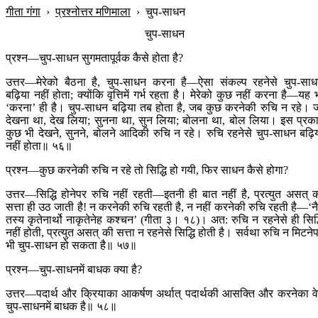
गीता गंगा
›
प्रश्नोत्तर मणिमाला
›
चुप-साधन
चुप-साधन
प्रश्न—चुप-साधन सुगमतापूर्वक कैसे होता है?
उत्तर—मेरेको बैठना है, चुप-साधन करना है—ऐसा संकल्प रहनेसे चुप-सा
बढ़िया नहीं होता; क्योंकि वृत्तिमें गर्भ रहता है। मेरेको कुछ नहीं करना है—यह 
‘करना’ ही है। चुप-साधन बढ़िया तब होता है, जब कुछ करनेकी रुचि न रहे। 
देखना था, देख लिया; सुनना था, सुन लिया; बोलना था, बोल लिया। इस प्रक
कुछ भी देखने, सुनने, बोलने आदिकी रुचि न रहे। रुचि रहनेसे चुप-साधन बढ़ि
नहीं होता॥ ५६॥
प्रश्न—कुछ करनेकी रुचि न रहे तो सिद्धि हो गयी, फिर साधन कैसे होगा?
उत्तर—सिद्धि होनेपर रुचि नहीं रहती—इतनी ही बात नहीं है, प्रत्युत असत् 
सत्ता ही उठ जाती है! न करनेकी रुचि रहती है, न नहीं करनेकी रुचि रहती है—‘न
तस्य कृतेनार्थो नाकृतेनेह कश्चन’ (गीता ३। १८)। अत: रुचि न रहनेसे ही सिद्
नहीं होती, प्रत्युत असत् की सत्ता न रहनेसे सिद्धि होती है। सर्वथा रुचि न मिटने
भी चुप-साधन हो सकता है॥ ५७॥
प्रश्न—चुप-साधनमें बाधक क्या है?
उत्तर—पदार्थ और क्रियाका आकर्षण अर्थात् पदार्थकी आसक्ति और करनेका व
चुप-साधनमें बाधक है॥ ५८॥