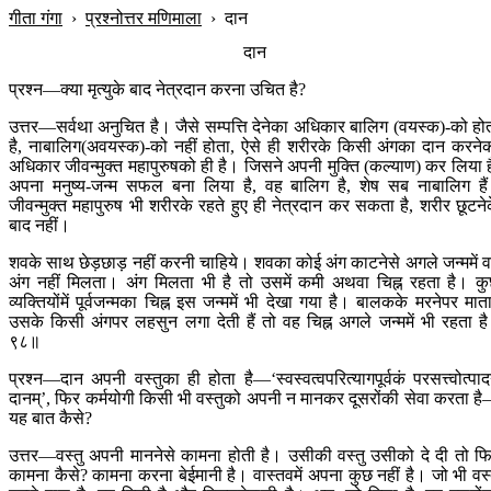
गीता गंगा
›
प्रश्नोत्तर मणिमाला
›
दान
दान
प्रश्न—क्या मृत्युके बाद नेत्रदान करना उचित है?
उत्तर—सर्वथा अनुचित है। जैसे सम्पत्ति देनेका अधिकार बालिग (वयस्क)-को हो
है, नाबालिग(अवयस्क)-को नहीं होता, ऐसे ही शरीरके किसी अंगका दान करने
अधिकार जीवन्मुक्त महापुरुषको ही है। जिसने अपनी मुक्ति (कल्याण) कर लिया ह
अपना मनुष्य-जन्म सफल बना लिया है, वह बालिग है, शेष सब नाबालिग है
जीवन्मुक्त महापुरुष भी शरीरके रहते हुए ही नेत्रदान कर सकता है, शरीर छूटने
बाद नहीं।
शवके साथ छेड़छाड़ नहीं करनी चाहिये। शवका कोई अंग काटनेसे अगले जन्ममें 
अंग नहीं मिलता। अंग मिलता भी है तो उसमें कमी अथवा चिह्न रहता है। क
व्यक्तियोंमें पूर्वजन्मका चिह्न इस जन्ममें भी देखा गया है। बालकके मरनेपर माता
उसके किसी अंगपर लहसुन लगा देती हैं तो वह चिह्न अगले जन्ममें भी रहता ह
९८॥
प्रश्न—दान अपनी वस्तुका ही होता है—‘स्वस्वत्वपरित्यागपूर्वकं परसत्त्वोत्पाद
दानम्’, फिर कर्मयोगी किसी भी वस्तुको अपनी न मानकर दूसरोंकी सेवा करता ह
यह बात कैसे?
उत्तर—वस्तु अपनी माननेसे कामना होती है। उसीकी वस्तु उसीको दे दी तो फ
कामना कैसे? कामना करना बेईमानी है। वास्तवमें अपना कुछ नहीं है। जो भी वस्