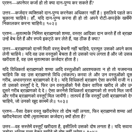
प्रश्न—अपनेपर कर्जा हो तो क्या दान-पुण्य कर सकते हैं?
उत्तर—कर्जदार व्यक्तिको दान-पुण्य करनेका अधिकार नहीं है। इसलिये पहले कर्
चुकाना चाहिये। हॉँ, यदि दान-पुण्य करना ही हो तो अपने रोटी-कपड़ेके खर्चेमें
निकालकर करना चाहिये॥ १०२॥
प्रश्न—मृतात्माके निमित्त ब्राह्मणको शय्या, वस्त्र आदिका दान करते हैं तो ब्राह्
उन्हें बेच देते हैं और रुपये इकट्ठे कर लेते हैं, यह ठीक है क्या?
उत्तर—ब्राह्मणको दानमें मिली वस्तु बेचनी नहीं चाहिये, प्रत्युत उसको अपने कामम
लेनी चाहिये। यदि वह उस वस्तुको बेचता है तो उसको पाप लगता है और जो उस
खरीदता है, वह उस मृतात्माका कर्जदार होता है।
यदि विधिकर्ता ब्राह्मणको शय्या आदि वस्तुओंकी आवश्यकता न हो तो यजमान
चाहिये कि वह उस ब्राह्मणसे विधि (संकल्प) करवा ले और उन वस्तुओंको दूस
गरीब, अभावग्रस्त ब्राह्मणको दे दे। यदि विधिकर्ता ब्राह्मण ऐसा करनेमें राजी न 
तो उसको वस्तुएँ दे दे, फिर उन वस्तुओंको पैसे देकर वापिस खरीद ले और उन्ह
दूसरे गरीब ब्राह्मणको दे दे। ऐसा करनेसे विधिकर्ता ब्राह्मणको तो रुपये मिल जायँ
और गरीब ब्राह्मणको वस्तुएँ मिल जायँगी। तात्पर्य है कि वस्तुएँ उसी ब्राह्मणको दे
चाहिये, जो उनको खुद काममें ले॥ १०३॥
प्रश्न—पैसा देकर वस्तु खरीदनेपर तो दोष नहीं लगता, फिर ब्राह्मणसे शय्या आ
खरीदनेवाला दोषी (मृतात्माका कर्जदार) क्यों होता है?
उत्तर—वह सस्तेमें वस्तुएँ खरीदता है, इसीलिये उसको दोष लगता है। यदि सवाय
डॺोढ़ा अधिक मूल्य देकर खरीदे तो दोष नहीं लगेगा॥ १०४॥