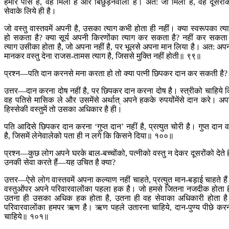
हमारे पास है, वह मिली है और बिछुड़नेवाली है। अत: जो मिला है, वह दूसरों
सेवाके लिये ही है।
जो वस्तु वास्तवमें अपनी है, उसका त्याग कभी होता ही नहीं। क्या स्वरूपका त्य
हो सकता है? क्या सूर्य अपनी किरणोंका त्याग कर सकता है? नहीं कर सकत
त्याग उसीका होता है, जो अपना नहीं है, पर भूलसे अपना मान लिया है। अत: अप
मानकर वस्तु देना राजस-तामस त्याग है, जिससे मुक्ति नहीं होती॥ ९९॥
प्रश्न—पति दान करनसे मना करता हो तो क्या पत्नी छिपकर दान कर सकती है?
उत्तर—दान करना दोष नहीं है, पर छिपकर दान करना दोष है। स्त्रीको चाहिये 
वह पतिसे मासिक ले और उसमेंसे अर्थात् अपने हकके रुपयोंमेंसे दान करे। अप
हिस्सेकी वस्तुमें तो उसका अधिकार है ही।
पति आदिसे छिपकर दान करना ‘गुप्त दान’ नहीं है, प्रत्युत चोरी है। गुप्त दान 
है, जिसमें लेनेवालेको पता ही न लगे कि किसने दिया॥ १००॥
प्रश्न—कुछ लोग अपने घरके बाल-बच्चोंको, पत्नीको वस्तु न देकर दूसरोंको देते है
उनकी सेवा करते हैं—यह उचित है क्या?
उत्तर—ऐसे लोग वास्तवमें अपना कल्याण नहीं चाहते, प्रत्युत मान-बड़ाई चाहते है
वस्तुओंपर अपने परिवारवालोंका पहला हक है। जो हमसे जितना नजदीक होता ह
उतना ही उसका अधिक हक होता है, उतना ही वह सेवाका अधिकारी होता ह
परिवारवालोंका हमपर ऋण है। ऋण पहले उतारना चाहिये, दान-पुण्य पीछे कर
चाहिये॥ १०१॥