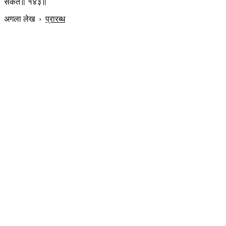
सकते॥ १४३॥
अगला लेख
›
प्रारब्ध