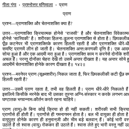
गीता गंगा
›
प्रश्नोत्तर मणिमाला
›
प्राण
प्राण
प्रश्न—प्राणशक्ति और चेतनाशक्ति क्या है?
उत्तर—प्राणशक्ति क्रियात्मक होनेसे ‘राजसी’ है और चेतनाशक्ति विवेकात्
होनेसे ‘सात्त्विकी’ है। शरीरका हिलना-डुलना प्राणशक्ति से होता है। छिपकली
पूँछ कटनेपर भी प्राणशक्तिके कारण हिलती रहती है और प्राणशक्ति धीरे-धी
समष्टि प्राणमें लीन हो जाती है। चेतनाशक्ति अन्त:करणकी वृत्ति है। एक आद
सोया हुआ है और एक आदमी मरा हुआ है। प्राणशक्ति काम न करनेसे दोनोंके शर
अचल हैं। परन्तु दोनोंका चेहरा देखें तो उसमें अन्तर दीखता है। यह अन्तर सोये ह
आदमीमें चेतनाशक्ति होनेके कारण दीखता है॥ १४२॥
प्रश्न—मरनेपर प्राण (सूक्ष्मशरीर) निकल जाता है, फिर छिपकलीकी कटी पूँछ क्य
हिलती रहती है?
उत्तर—उसमें प्राण रहता है, तभी वह हिलती है। प्राण धीरे-धीरे निकलते है
इसलिये किसीके मरनेके बाद भी उसका तुरन्त अग्नि-संस्कार न करके लगभग आ
घण्टातक भगवन्नाम-कीर्तन करते रहना चाहिये।
प्राण (वायु)-के बिना कोई क्रिया हो ही नहीं सकती। शरीरकी सभी क्रिया
प्राणोंसे ही होती हैं। प्राणोंसे ही गमनागमन होता है। बल भी वायुका ही होता ह
वायुपुत्र होनेके कारण ही हनुमान‍्जी और भीम बड़े बलवान् हैं। कोई भारी वस्
उठाते हैं तो श्वास (वायु) रोककर ही उठाते हैं। श्वास लेते हुए भारी वस्तु नहीं उ