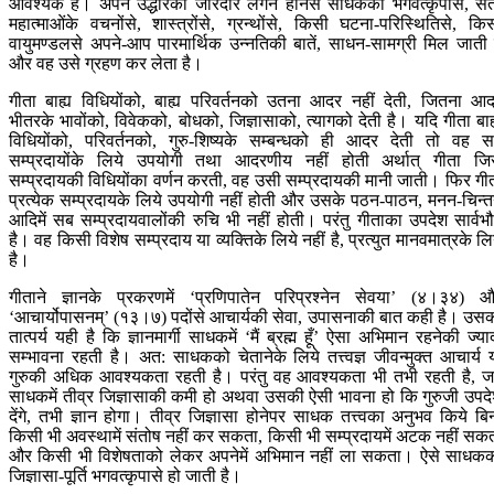
आवश्यक है। अपने उद्धारकी जोरदार लगन होनेसे साधकको भगवत्कृपासे, सं
महात्माओंके वचनोंसे, शास्त्रोंसे, ग्रन्थोंसे, किसी घटना-परिस्थितिसे, कि
वायुमण्डलसे अपने-आप पारमार्थिक उन्नतिकी बातें, साधन-सामग्री मिल जाती 
और वह उसे ग्रहण कर लेता है।
गीता बाह्य विधियोंको, बाह्य परिवर्तनको उतना आदर नहीं देती, जितना आ
भीतरके भावोंको, विवेकको, बोधको, जिज्ञासाको, त्यागको देती है। यदि गीता बाह
विधियोंको, परिवर्तनको, गुरु-शिष्यके सम्बन्धको ही आदर देती तो वह 
सम्प्रदायोंके लिये उपयोगी तथा आदरणीय नहीं होती अर्थात् गीता ज
सम्प्रदायकी विधियोंका वर्णन करती, वह उसी सम्प्रदायकी मानी जाती। फिर गी
प्रत्येक सम्प्रदायके लिये उपयोगी नहीं होती और उसके पठन-पाठन, मनन-चिन्
आदिमें सब सम्प्रदायवालोंकी रुचि भी नहीं होती। परंतु गीताका उपदेश सार्वभ
है। वह किसी विशेष सम्प्रदाय या व्यक्तिके लिये नहीं है, प्रत्युत मानवमात्रके लि
है।
गीताने ज्ञानके प्रकरणमें ‘प्रणिपातेन परिप्रश्नेन सेवया’ (४।३४) 
‘आचार्योपासनम्’ (१३।७) पदोंसे आचार्यकी सेवा, उपासनाकी बात कही है। उस
तात्पर्य यही है कि ज्ञानमार्गी साधकमें ‘मैं ब्रह्म हूँ’ ऐसा अभिमान रहनेकी ज्या
सम्भावना रहती है। अत: साधकको चेतानेके लिये तत्त्वज्ञ जीवन्मुक्त आचार्य 
गुरुकी अधिक आवश्यकता रहती है। परंतु वह आवश्यकता भी तभी रहती है, 
साधकमें तीव्र जिज्ञासाकी कमी हो अथवा उसकी ऐसी भावना हो कि गुरुजी उपद
देंगे, तभी ज्ञान होगा। तीव्र जिज्ञासा होनेपर साधक तत्त्वका अनुभव किये बि
किसी भी अवस्थामें संतोष नहीं कर सकता, किसी भी सम्प्रदायमें अटक नहीं सक
और किसी भी विशेषताको लेकर अपनेमें अभिमान नहीं ला सकता। ऐसे साधक
जिज्ञासा-पूर्ति भगवत्कृपासे हो जाती है।