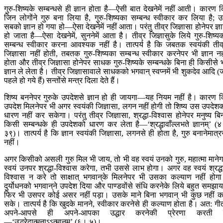
गुरु-शिष्यके सम्बन्धसे ही ज्ञान होता है—ऐसी बात देखनेमें नहीं आती। कारण 
जिन लोगोंने गुरु बना लिया है, गुरु-शिष्यका सम्बन्ध स्वीकार कर लिया है; 
सबको ज्ञान हो गया हो—ऐसा देखनेमें नहीं आता। परंतु तीव्र जिज्ञासा होनेपर ज्ञ
हो जाता है—ऐसा देखनेमें, सुननेमें आता है। तीव्र जिज्ञासुके लिये गुरु-शिष्य
सम्बन्ध स्वीकार करना आवश्यक नहीं है। तात्पर्य है कि जबतक स्वयंकी तीव
जिज्ञासा नहीं होती, तबतक गुरु-शिष्यका सम्बन्ध स्वीकार करनेपर भी ज्ञान नह
होता और तीव्र जिज्ञासा होनेपर साधक गुरु-शिष्यके सम्बन्धके बिना ही किसीसे 
ज्ञान ले लेता है। तीव्र जिज्ञासावाले साधकको भगवान् स्वप्नमें भी शुकदेव आदि (
पहले हो गये हैं) सन्तोंसे मन्त्र दिला देते हैं।
शिष्य बननेपर गुरुके उपदेशसे ज्ञान हो ही जायगा—यह नियम नहीं है। कारण 
उपदेश मिलनेपर भी अगर स्वयंकी जिज्ञासा, लगन नहीं होगी तो शिष्य उस उपदेश
धारण नहीं कर सकेगा। परंतु तीव्र जिज्ञासा, श्रद्धा-विश्वास होनेपर मनुष्य बि
किसी सम्बन्धके ही उपदेशको धारण कर लेता है—‘श्रद्धावाँल्लभते ज्ञानम्’ (
३९)। तात्पर्य है कि ज्ञान स्वयंकी जिज्ञासा, लगनसे ही होता है, गुरु बनानेमात्र
नहीं।
अगर किसीको असली गुरु मिल भी जाय, तो भी वह स्वयं उनको गुरु, महात्मा मानेग
स्वयं उनपर श्रद्धा-विश्वास करेगा, तभी उससे लाभ होगा। अगर वह स्वयं श्रद्ध
विश्वास न करे तो साक्षात् भगवान‍्के मिलनेपर भी उसका कल्याण नहीं होग
दुर्योधनको भगवान‍्ने उपदेश दिया और पाण्डवोंसे संधि करनेके लिये बहुत समझाय
फिर भी उसपर कोई असर नहीं पड़ा। उसके माने बिना भगवान् भी कुछ नहीं 
सके। तात्पर्य है कि खुदके मानने, स्वीकार करनेसे ही कल्याण होता है। अत: गी
अपने-आपसे ही अपने-आपका उद्धार करनेकी प्रेरणा करती ह
—‘उद्धरेदात्मनाऽऽत्मानम्’ (६। ५)।