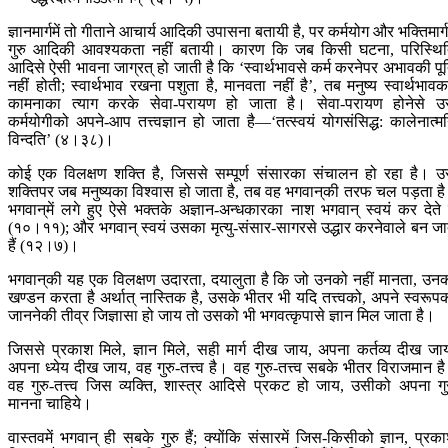
ज्ञानमार्गमें तो गीताने आचार्य आदिकी उपासना बतायी है, पर कर्मयोग और भक्तिमार्गम
गुरु आदिकी आवश्यकता नहीं बतायी। कारण कि जब किसी घटना, परिस्थि
आदिसे ऐसी भावना जाग्रत् हो जाती है कि ‘स्वार्थभावसे कर्म करनेपर अभावकी पूर्
नहीं होती; स्वार्थभाव रखना पशुता है, मानवता नहीं है’, तब मनुष्य स्वार्थभावक
कामनाका त्याग करके सेवा-परायण हो जाता है। सेवा-परायण होनेसे 
कर्मयोगीको अपने-आप तत्त्वज्ञान हो जाता है—‘तत्स्वयं योगसंसिद्ध: कालेनात्म
विन्दति’ (४।३८)।
कोई एक विलक्षण शक्ति है, जिससे सम्पूर्ण संसारका संचालन हो रहा है। 
शक्तिपर जब मनुष्यका विश्वास हो जाता है, तब वह भगवान‍्की तरफ चल पड़ता ह
भगवान‍्में लगे हुए ऐसे भक्तके अज्ञान-अन्धकारका नाश भगवान् स्वयं कर देते ह
(१०।११); और भगवान् स्वयं उसका मृत्यु-संसार-सागरसे उद्धार करनेवाले बन जा
हैं (१२।७)।
भगवान‍्की यह एक विलक्षण उदारता, दयालुता है कि जो उनको नहीं मानता, उन
खण्डन करता है अर्थात् नास्तिक है, उसके भीतर भी यदि तत्त्वको, अपने स्वरूप
जाननेकी तीव्र जिज्ञासा हो जाय तो उसको भी भगवत्कृपासे ज्ञान मिल जाता है।
जिससे प्रकाश मिले, ज्ञान मिले, सही मार्ग दीख जाय, अपना कर्तव्य दीख जा
अपना ध्येय दीख जाय, वह गुरु-तत्त्व है। वह गुरु-तत्त्व सबके भीतर विराजमान ह
वह गुरु-तत्त्व जिस व्यक्ति, शास्त्र आदिसे प्रकट हो जाय, उसीको अपना गु
मानना चाहिये।
वास्तवमें भगवान् ही सबके गुरु हैं; क्योंकि संसारमें जिस-किसीको ज्ञान, प्रक