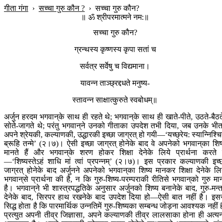
गीता गंगा
›
सच्चा गुरु कौन ?
›
सच्चा गुरु कौन?
॥ ॐ श्रीपरमात्मने नम:॥
सच्चा गुरु कौन?
ग्रन्थस्य कृष्णस्य कृपा सतां च
सर्वत्र सर्वेषु च विद्यमाना।
यावन्न ताञ्छ्रद्दधते मनुष्य-
स्तावन्न साक्षात्कुरुते स्वबोधम्॥
अर्जुन हरदम भगवान‍्के साथ ही रहते थे; भगवान‍्के साथ ही खाते-पीते, उठते-बैठत
सोते-जागते थे; परंतु भगवान‍्ने उनको गीताका उपदेश तभी दिया, जब उनके भी
अपने श्रेयकी, कल्याणकी, उद्धारकी इच्छा जाग्रत् हो गयी—‘यच्छ्रेय: स्यान्निश्चि
ब्रूहि तन्मे’ (२।७)। ऐसी इच्छा जाग्रत् होनेके बाद वे अपनेको भगवान‍्का शिष
मानते हैं और भगवान‍्के शरण होकर शिक्षा देनेके लिये प्रार्थना करते ह
—‘शिष्यस्तेऽहं शाधि मां त्वां प्रपन्नम्’ (२।७)। इस प्रकार कल्याणकी इच्
जाग्रत् होनेके बाद अर्जुनने अपनेको भगवान‍्का शिष्य मानकर शिक्षा देनेके लि
भगवान‍्से प्रार्थना की है, न कि गुरु-शिष्य-परम्पराकी रीतिसे भगवान‍्को गुरु मा
है। भगवान‍्ने भी शास्त्रपद्धतिके अनुसार अर्जुनको शिष्य बनानेके बाद, गुरु-मन्त
देनेके बाद, सिरपर हाथ रखनेके बाद उपदेश दिया हो—ऐसी बात नहीं है। इस
सिद्ध होता है कि पारमार्थिक उन्नतिमें गुरु-शिष्यका सम्बन्ध जोड़ना आवश्यक नहीं ह
प्रत्युत अपनी तीव्र जिज्ञासा, अपने कल्याणकी तीव्र लालसाका होना ही अत्यन